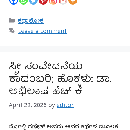
Categories
ಕಥಾಲೋಕ
Leave a comment
ಸ್ತ್ರೀ ಸಂವೇದನೆಯ
ಕಾದಂಬರಿ; ಹೊಕ್ಕಳು: ಡಾ.
ಅಭಿಲಾಷ ಹೆಚ್ ಕೆ
April 22, 2026
by
editor
ಮೊಗಳ್ಳಿ ಗಣೇಶ್ ಅವರು ಅವರ ಕಥೆಗಳ ಮೂಲಕ