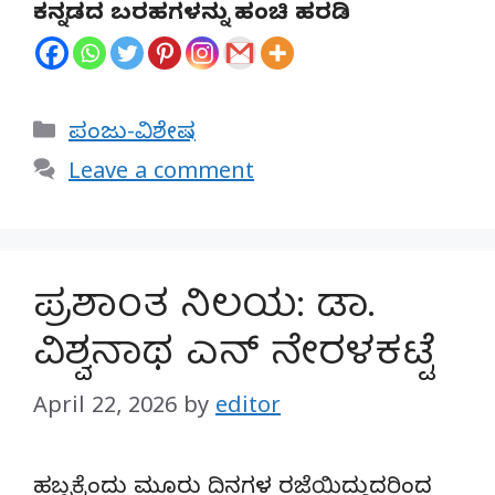
ಕನ್ನಡದ ಬರಹಗಳನ್ನು ಹಂಚಿ ಹರಡಿ
Categories
ಪಂಜು-ವಿಶೇಷ
Leave a comment
ಪ್ರಶಾಂತ ನಿಲಯ: ಡಾ.
ವಿಶ್ವನಾಥ ಎನ್ ನೇರಳಕಟ್ಟೆ
April 22, 2026
by
editor
ಹಬ್ಬಕ್ಕೆಂದು ಮೂರು ದಿನಗಳ ರಜೆಯಿದ್ದುದರಿಂದ