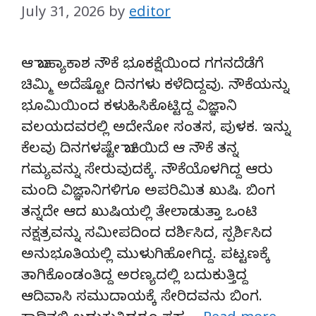
July 31, 2026
by
editor
ಆ ಬಾಹ್ಯಾಕಾಶ ನೌಕೆ ಭೂಕಕ್ಷೆಯಿಂದ ಗಗನದೆಡೆಗೆ
ಚಿಮ್ಮಿ ಅದೆಷ್ಟೋ ದಿನಗಳು ಕಳೆದಿದ್ದವು. ನೌಕೆಯನ್ನು
ಭೂಮಿಯಿಂದ ಕಳುಹಿಸಿಕೊಟ್ಟಿದ್ದ ವಿಜ್ಞಾನಿ
ವಲಯದವರಲ್ಲಿ ಅದೇನೋ ಸಂತಸ, ಪುಳಕ. ಇನ್ನು
ಕೆಲವು ದಿನಗಳಷ್ಟೇ ಬಾಕಿಯಿದೆ ಆ ನೌಕೆ ತನ್ನ
ಗಮ್ಯವನ್ನು ಸೇರುವುದಕ್ಕೆ. ನೌಕೆಯೊಳಗಿದ್ದ ಆರು
ಮಂದಿ ವಿಜ್ಞಾನಿಗಳಿಗೂ ಅಪರಿಮಿತ ಖುಷಿ. ಬಿಂಗ
ತನ್ನದೇ ಆದ ಖುಷಿಯಲ್ಲಿ ತೇಲಾಡುತ್ತಾ ಒಂಟಿ
ನಕ್ಷತ್ರವನ್ನು ಸಮೀಪದಿಂದ ದರ್ಶಿಸಿದ, ಸ್ಪರ್ಶಿಸಿದ
ಅನುಭೂತಿಯಲ್ಲಿ ಮುಳುಗಿಹೋಗಿದ್ದ. ಪಟ್ಟಣಕ್ಕೆ
ತಾಗಿಕೊಂಡಂತಿದ್ದ ಅರಣ್ಯದಲ್ಲಿ ಬದುಕುತ್ತಿದ್ದ
ಆದಿವಾಸಿ ಸಮುದಾಯಕ್ಕೆ ಸೇರಿದವನು ಬಿಂಗ.