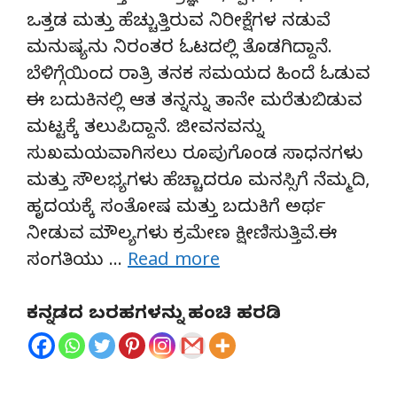
ಒತ್ತಡ ಮತ್ತು ಹೆಚ್ಚುತ್ತಿರುವ ನಿರೀಕ್ಷೆಗಳ ನಡುವೆ
ಮನುಷ್ಯನು ನಿರಂತರ ಓಟದಲ್ಲಿ ತೊಡಗಿದ್ದಾನೆ.
ಬೆಳಿಗ್ಗೆಯಿಂದ ರಾತ್ರಿ ತನಕ ಸಮಯದ ಹಿಂದೆ ಓಡುವ
ಈ ಬದುಕಿನಲ್ಲಿ ಆತ ತನ್ನನ್ನು ತಾನೇ ಮರೆತುಬಿಡುವ
ಮಟ್ಟಕ್ಕೆ ತಲುಪಿದ್ದಾನೆ. ಜೀವನವನ್ನು
ಸುಖಮಯವಾಗಿಸಲು ರೂಪುಗೊಂಡ ಸಾಧನಗಳು
ಮತ್ತು ಸೌಲಭ್ಯಗಳು ಹೆಚ್ಚಾದರೂ ಮನಸ್ಸಿಗೆ ನೆಮ್ಮದಿ,
ಹೃದಯಕ್ಕೆ ಸಂತೋಷ ಮತ್ತು ಬದುಕಿಗೆ ಅರ್ಥ
ನೀಡುವ ಮೌಲ್ಯಗಳು ಕ್ರಮೇಣ ಕ್ಷೀಣಿಸುತ್ತಿವೆ.ಈ
ಸಂಗತಿಯು …
Read more
ಕನ್ನಡದ ಬರಹಗಳನ್ನು ಹಂಚಿ ಹರಡಿ