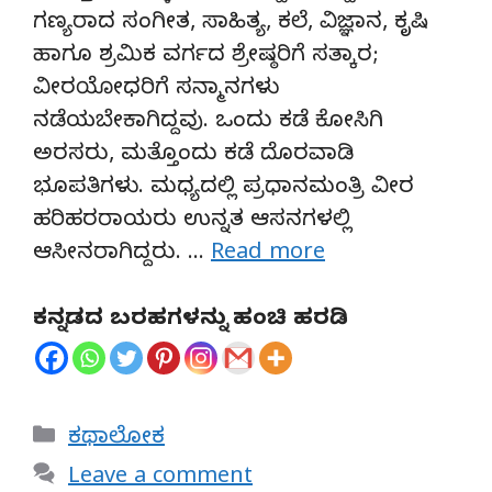
ಗಣ್ಯರಾದ ಸಂಗೀತ, ಸಾಹಿತ್ಯ, ಕಲೆ, ವಿಜ್ಞಾನ, ಕೃಷಿ
ಹಾಗೂ ಶ್ರಮಿಕ ವರ್ಗದ ಶ್ರೇಷ್ಠರಿಗೆ ಸತ್ಕಾರ;
ವೀರಯೋಧರಿಗೆ ಸನ್ಮಾನಗಳು
ನಡೆಯಬೇಕಾಗಿದ್ದವು. ಒಂದು ಕಡೆ ಕೋಸಿಗಿ
ಅರಸರು, ಮತ್ತೊಂದು ಕಡೆ ದೊರವಾಡಿ
ಭೂಪತಿಗಳು. ಮಧ್ಯದಲ್ಲಿ ಪ್ರಧಾನಮಂತ್ರಿ ವೀರ
ಹರಿಹರರಾಯರು ಉನ್ನತ ಆಸನಗಳಲ್ಲಿ
ಆಸೀನರಾಗಿದ್ದರು. …
Read more
ಕನ್ನಡದ ಬರಹಗಳನ್ನು ಹಂಚಿ ಹರಡಿ
Categories
ಕಥಾಲೋಕ
Leave a comment