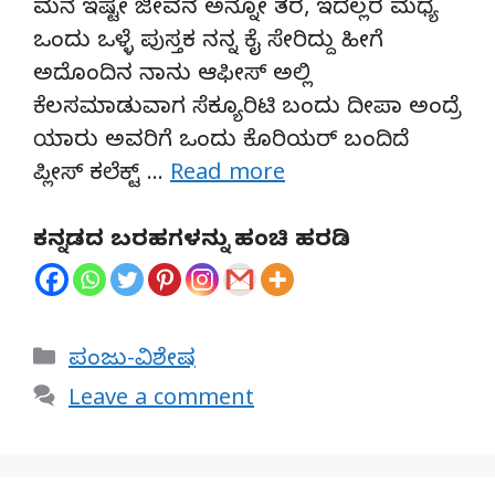
ಮನೆ ಇಷ್ಟೇ ಜೀವನ ಅನ್ನೋ ತರ, ಇದೆಲ್ಲರ ಮಧ್ಯೆ
ಒಂದು ಒಳ್ಳೆ ಪುಸ್ತಕ ನನ್ನ ಕೈ ಸೇರಿದ್ದು ಹೀಗೆ
ಅದೊಂದಿನ ನಾನು ಆಫೀಸ್ ಅಲ್ಲಿ
ಕೆಲಸಮಾಡುವಾಗ ಸೆಕ್ಯೂರಿಟಿ ಬಂದು ದೀಪಾ ಅಂದ್ರೆ
ಯಾರು ಅವರಿಗೆ ಒಂದು ಕೊರಿಯರ್ ಬಂದಿದೆ
ಪ್ಲೀಸ್ ಕಲೆಕ್ಟ್ …
Read more
ಕನ್ನಡದ ಬರಹಗಳನ್ನು ಹಂಚಿ ಹರಡಿ
Categories
ಪಂಜು-ವಿಶೇಷ
Leave a comment