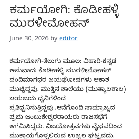
ಕರ್ಮಯೋಗಿ: ಕೊಡೀಹಳ್ಳಿ
ಮುರಳೀಮೋಹನ್
June 30, 2026
by
editor
ಕರ್ಮಯೋಗಿ-ತೆಲುಗು ಮೂಲ: ವಿಹಾರಿ-ಕನ್ನಡ
ಅನುವಾದ: ಕೊಡೀಹಳ್ಳಿ ಮುರಳೀಮೋಹನ್
ವಂದಿಮಾಗಧರ ಜಯಘೋಷಗಳು ಆಕಾಶ
ಮುಟ್ಟಿದ್ದವು. ಮುತ್ತಿನ ಶಾಲೆಯು (ಮುತ್ಯಾಲಶಾಲ)
ಜಯಜಯ ಧ್ವನಿಗಳಿಂದ
ಪ್ರತಿಧ್ವನಿಸುತ್ತಿದ್ದವು..ಆನೆಗೊಂದಿ ಸಾಮ್ರಾಜ್ಯದ
ಪ್ರಭು ಜಂಬುಕೇಶ್ವರರಾಯರು ರಾಜಸಭೆಗೆ
ಆಗಮಿಸಿದ್ದರು. ವಿಜಯೋತ್ಸವಗಳು ವೈಭವದಿಂದ
ಮುಕ್ತಾಯಗೊಳ್ಳಲಿರುವ ಉಜ್ವಲ ಘಟ್ಟವದು.