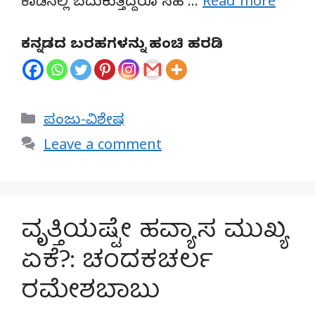
ಕಾಡಿನಲ್ಲಿ ಬದುಕುತ್ತಿದ್ದರೂ ಸಹ …
Read more
ಕನ್ನಡದ ಬರಹಗಳನ್ನು ಹಂಚಿ ಹರಡಿ
Categories
ಪಂಜು-ವಿಶೇಷ
Leave a comment
ವೃತ್ತಿಯಷ್ಟೇ ಹವ್ಯಾಸ ಮುಖ್ಯ
ಏಕೆ?: ಚಂದಕಚರ್ಲ
ರಮೇಶಬಾಬು