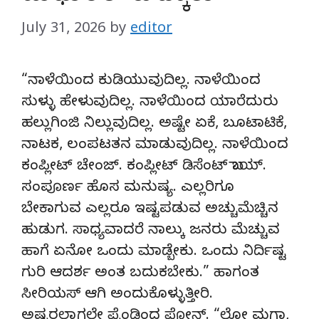
July 31, 2026
by
editor
“ನಾಳೆಯಿಂದ ಕುಡಿಯುವುದಿಲ್ಲ. ನಾಳೆಯಿಂದ
ಸುಳ್ಳು ಹೇಳುವುದಿಲ್ಲ. ನಾಳೆಯಿಂದ ಯಾರೆದುರು
ಹಲ್ಲುಗಿಂಜಿ ನಿಲ್ಲುವುದಿಲ್ಲ. ಅಷ್ಟೇ ಏಕೆ, ಬೂಟಾಟಿಕೆ,
ನಾಟಕ, ಲಂಪಟತನ ಮಾಡುವುದಿಲ್ಲ. ನಾಳೆಯಿಂದ
ಕಂಪ್ಲೀಟ್ ಚೇಂಜ್. ಕಂಪ್ಲೀಟ್ ಡಿಸೆಂಟ್ ಬಾಯ್.
ಸಂಪೂರ್ಣ ಹೊಸ ಮನುಷ್ಯ. ಎಲ್ಲರಿಗೂ
ಬೇಕಾಗುವ ಎಲ್ಲರೂ ಇಷ್ಟಪಡುವ ಅಚ್ಚುಮೆಚ್ಚಿನ
ಹುಡುಗ. ಸಾಧ್ಯವಾದರೆ ನಾಲ್ಕು ಜನರು ಮೆಚ್ಚುವ
ಹಾಗೆ ಏನೋ ಒಂದು ಮಾಡ್ಬೇಕು. ಒಂದು ನಿರ್ದಿಷ್ಟ
ಗುರಿ ಆದರ್ಶ ಅಂತ ಬದುಕಬೇಕು.” ಹಾಗಂತ
ಸೀರಿಯಸ್ ಆಗಿ ಅಂದುಕೊಳ್ಳುತ್ತೀರಿ.
ಅಷ್ಟರಲ್ಲಾಗಲೇ ಫ್ರೆಂಡಿಂದ ಫೋನ್. “ಲೋ ಮಗಾ,