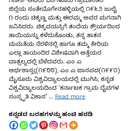
ಗಣೇಶ್ ಅವರು ಬೆಂಗಳೂರು ಗ್ರಾಮಾಂತರ
ಜಿಲ್ಲೆಯ ಸಂತೇಮೊಗೇನಹಳ್ಳಿಯಲ್ಲಿ ೧೯೬೨ ಜುಲೈ
೧ ರಂದು ಚಿಕ್ಕಣ್ಣ ಮತ್ತು ಈರಮ್ಮ ಅವರ ಮಗನಾಗಿ
ಜನಿಸಿದರು. ಚಿಕ್ಕವಯಸ್ಸಿಗೆ ತಂದೆಯ ಕ್ರೌರ್ಯದಿಂದ
ತಾಯಿಯನ್ನು ಕಳೆದುಕೊಂಡು, ತನ್ನ ತಾತನ
ಮಮತೆಯ ನೆರಳಿನಲ್ಲಿ ಹಾಗೂ ತಮ್ಮ ಕೇರಿಯ
ಎಲ್ಲಾ ತಾಯಂದಿರ ವಿಶೇಷವಾಗಿ ಅತ್ತೆಯರ
ವಾತ್ಸಲ್ಯದಲ್ಲಿ ಬೆಳೆದವರು. ಎಂ ಎ
ಅರ್ಥಶಾಸ್ತç(೧೯೮೮), ಎಂ ಎ ಜಾನಪದ(೧೯೯೦)
ಮೈಸೂರು ವಿಶ್ವವಿದ್ಯಾಲಯದಲ್ಲಿ ಮುಗಿಸಿ, ಕನ್ನಡ
ವಿಶ್ವವಿದ್ಯಾಲಯದಿಂದ ‘ಕರ್ನಾಟಕ ಗ್ರಾಮ ದೈವಗಳ
ಸಂಸ್ಕೃತಿ ವಿಕಾಸ’ …
Read more
ಕನ್ನಡದ ಬರಹಗಳನ್ನು ಹಂಚಿ ಹರಡಿ