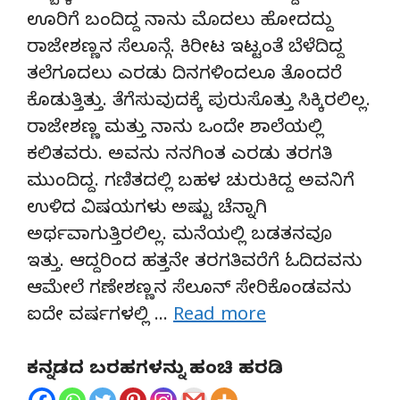
ಊರಿಗೆ ಬಂದಿದ್ದ ನಾನು ಮೊದಲು ಹೋದದ್ದು
ರಾಜೇಶಣ್ಣನ ಸೆಲೂನ್ಗೆ. ಕಿರೀಟ ಇಟ್ಟಂತೆ ಬೆಳೆದಿದ್ದ
ತಲೆಗೂದಲು ಎರಡು ದಿನಗಳಿಂದಲೂ ತೊಂದರೆ
ಕೊಡುತ್ತಿತ್ತು. ತೆಗೆಸುವುದಕ್ಕೆ ಪುರುಸೊತ್ತು ಸಿಕ್ಕಿರಲಿಲ್ಲ.
ರಾಜೇಶಣ್ಣ ಮತ್ತು ನಾನು ಒಂದೇ ಶಾಲೆಯಲ್ಲಿ
ಕಲಿತವರು. ಅವನು ನನಗಿಂತ ಎರಡು ತರಗತಿ
ಮುಂದಿದ್ದ. ಗಣಿತದಲ್ಲಿ ಬಹಳ ಚುರುಕಿದ್ದ ಅವನಿಗೆ
ಉಳಿದ ವಿಷಯಗಳು ಅಷ್ಟು ಚೆನ್ನಾಗಿ
ಅರ್ಥವಾಗುತ್ತಿರಲಿಲ್ಲ. ಮನೆಯಲ್ಲಿ ಬಡತನವೂ
ಇತ್ತು. ಆದ್ದರಿಂದ ಹತ್ತನೇ ತರಗತಿವರೆಗೆ ಓದಿದವನು
ಆಮೇಲೆ ಗಣೇಶಣ್ಣನ ಸೆಲೂನ್ ಸೇರಿಕೊಂಡವನು
ಐದೇ ವರ್ಷಗಳಲ್ಲಿ …
Read more
ಕನ್ನಡದ ಬರಹಗಳನ್ನು ಹಂಚಿ ಹರಡಿ