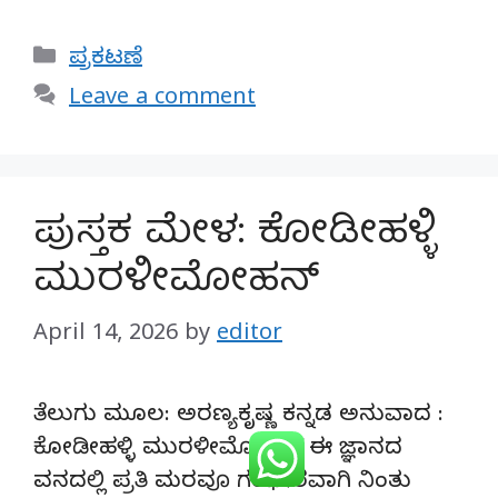
Categories
ಪ್ರಕಟಣೆ
Leave a comment
ಪುಸ್ತಕ ಮೇಳ: ಕೋಡೀಹಳ್ಳಿ
ಮುರಳೀಮೋಹನ್
April 14, 2026
by
editor
ತೆಲುಗು ಮೂಲ: ಅರಣ್ಯಕೃಷ್ಣ ಕನ್ನಡ ಅನುವಾದ :
ಕೋಡೀಹಳ್ಳಿ ಮುರಳೀಮೋಹನ್ ಈ ಜ್ಞಾನದ
ವನದಲ್ಲಿ ಪ್ರತಿ ಮರವೂ ಗಂಭೀರವಾಗಿ ನಿಂತು