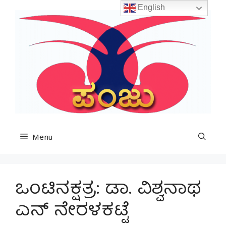
Skip
English
to
content
Menu
ಒಂಟಿನಕ್ಷತ್ರ: ಡಾ. ವಿಶ್ವನಾಥ
ಎನ್ ನೇರಳಕಟ್ಟೆ