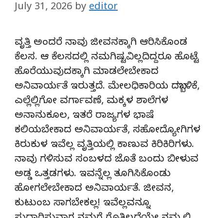
July 31, 2026
by
editor
ವೃತ್ತಿ ಅಂದರೆ ನಾವು ಜೀವನಕ್ಕಾಗಿ ಆರಿಸಿಕೊಂಡ
ಕೆಲಸ. ಆ ಕೆಲಸದಲ್ಲಿ ನಮಗಿಷ್ಟವಿಲ್ಲದಿದ್ದರೂ ಹೊಟ್ಟೆ
ಹೊರೆಯುವುದಕ್ಕಾಗಿ ಮಾಡಲೇಬೇಕಾದ
ಅನಿವಾರ್ಯತೆ ಇರುತ್ತದೆ. ಮೇಲಧಿಕಾರಿಯ ದಬ್ಬಾಳಿಕೆ,
ಎಲ್ಲೆಲ್ಲಿಗೋ ವರ್ಗಾವಣೆ, ಮಕ್ಕಳ ಶಾಲೆಗಳ
ಅನಾನುಕೂಲ, ಇತರೆ ರಾಜ್ಯಗಳ ಭಾಷೆ
ಕಲಿಯಬೇಕಾದ ಅನಿವಾರ್ಯತೆ, ಸಹೋದ್ಯೋಗಿಗಳ
ಕಿರುಕುಳ ಇವೆಲ್ಲ ವೃತ್ತಿಯಲ್ಲಿ ಕಾಣುವ ಕಿರಿಕಿರಿಗಳು.
ನಾವು ಗಳಿಸುವ ಸಂಬಳದ ಜೊತೆ ಬಂದು ಬೀಳುವ
ಅಡ್ಡ ಒತ್ತಡಗಳು. ಇವನ್ನೆಲ್ಲ ತೂಗಿಸಿಕೊಂಡು
ಹೋಗಲೇಬೇಕಾದ ಅನಿವಾರ್ಯತೆ. ಜೀವನ,
ಕುಟುಂಬ ಸಾಗಬೇಕಲ್ಲ! ಇವೆಲ್ಲವನ್ನೂ