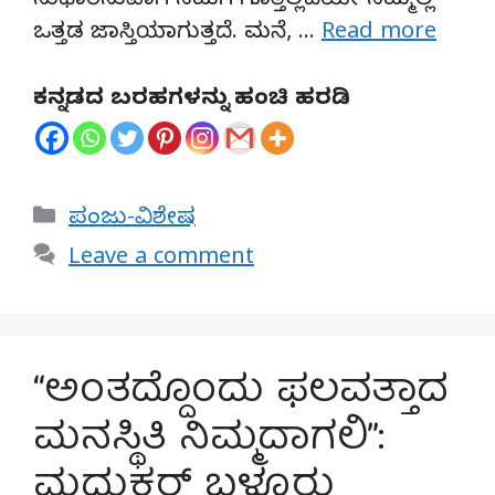
ಸುಧಾರಿಸುವಾಗ ನಮಗೆ ಗೊತ್ತಿಲ್ಲದೆಯೇ ನಮ್ಮಲ್ಲಿ
ಒತ್ತಡ ಜಾಸ್ತಿಯಾಗುತ್ತದೆ. ಮನೆ, …
Read more
ಕನ್ನಡದ ಬರಹಗಳನ್ನು ಹಂಚಿ ಹರಡಿ
Categories
ಪಂಜು-ವಿಶೇಷ
Leave a comment
“ಅಂತದ್ದೊಂದು ಫಲವತ್ತಾದ
ಮನಸ್ಥಿತಿ ನಿಮ್ಮದಾಗಲಿ”:
ಮಧುಕರ್ ಬಳ್ಕೂರು