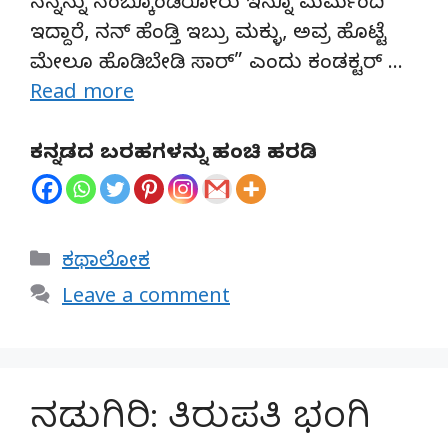
ನನ್ನನ್ನು ನಂಬ್ಕೊಂಡಿರೋರು ಇನ್ನೂ ಮರ್ಮಂದಿ
ಇದ್ದಾರೆ, ನನ್ ಹೆಂಡ್ತಿ ಇಬ್ರು ಮಕ್ಳು, ಅವ್ರ ಹೊಟ್ಟೆ
ಮೇಲೂ ಹೊಡಿಬೇಡಿ ಸಾರ್” ಎಂದು ಕಂಡಕ್ಟರ್ …
Read more
ಕನ್ನಡದ ಬರಹಗಳನ್ನು ಹಂಚಿ ಹರಡಿ
Categories
ಕಥಾಲೋಕ
Leave a comment
ನಡುಗಿರಿ: ತಿರುಪತಿ ಭಂಗಿ