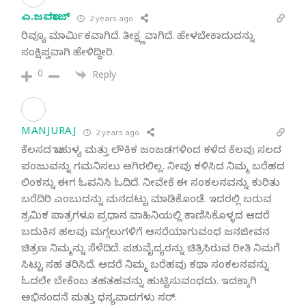
ಎ.ಜವರಾಜ್
2 years ago
ರಿವ್ಯೂ ಮಾರ್ಮಿಕವಾಗಿದೆ. ತೀಕ್ಷ್ಣವಾಗಿದೆ. ಹೇಳಬೇಕಾದುದನ್ನು
ಸಂಕ್ಷಿಪ್ತವಾಗಿ ಹೇಳಿದ್ದೀರಿ.
0
Reply
MANJURAJ
2 years ago
ಕೆಲಸದ ಬಾಹುಳ್ಯ ಮತ್ತು ಲೌಕಿಕ ಜಂಜಡಗಳಿಂದ ಕಳೆದ ಕೆಲವು ಸಲದ
ಪಂಜುವನ್ನು ಗಮನಿಸಲು ಆಗಿರಲಿಲ್ಲ. ನೀವು ಕಳಿಸಿದ ನಿಮ್ಮ ಬರೆಹದ
ಲಿಂಕನ್ನು ಈಗ ಓಪನಿಸಿ ಓದಿದೆ. ನೀವೇಕೆ ಈ ಸಂಕಲನವನ್ನು ಕುರಿತು
ಬರೆದಿರಿ ಎಂಬುದನ್ನು ಮನದಟ್ಟು ಮಾಡಿಕೊಂಡೆ. ಇದರಲ್ಲಿ ಬರುವ
ಶ್ರಮಿಕ ಪಾತ್ರಗಳೂ ಪ್ರಧಾನ ವಾಹಿನಿಯಲ್ಲಿ ಕಾಣಿಸಿಕೊಳ್ಳದ ಆದರೆ
ಬದುಕಿನ ಹಲವು ಮಗ್ಗಲುಗಳಿಗೆ ಆಸರೆಯಾಗುವಂಥ ಜನಜೀವನ
ಚಿತ್ರಣ ನಿಮ್ಮನ್ನು ಸೆಳೆದಿದೆ. ಪಶುವೈದ್ಯರನ್ನು ಚಿತ್ರಿಸಿರುವ ರೀತಿ ನಿಮಗೆ
ಸಿಟ್ಟು ಸಹ ತರಿಸಿದೆ. ಆದರೆ ನಿಮ್ಮ ಬರೆಹವು ಕಥಾ ಸಂಕಲನವನ್ನು
ಓದಲೇ ಬೇಕೆಂಬ ತಹತಹವನ್ನು ಹುಟ್ಟಿಸುವಂಥದು. ಇದಕ್ಕಾಗಿ
ಅಭಿನಂದನೆ ಮತ್ತು ಧನ್ಯವಾದಗಳು ಸರ್.‌