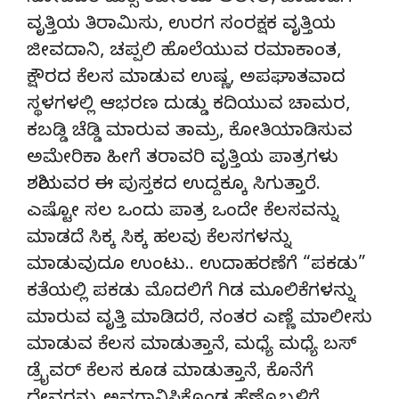
ವೃತ್ತಿಯ ತಿರಾಮಿಸು, ಉರಗ ಸಂರಕ್ಷಕ ವೃತ್ತಿಯ
ಜೀವದಾನಿ, ಚಪ್ಪಲಿ ಹೊಲೆಯುವ ರಮಾಕಾಂತ,
ಕ್ಷೌರದ ಕೆಲಸ ಮಾಡುವ ಉಷ್ಣ, ಅಪಘಾತವಾದ
ಸ್ಥಳಗಳಲ್ಲಿ ಆಭರಣ ದುಡ್ಡು ಕದಿಯುವ ಚಾಮರ,
ಕಬಡ್ಡಿ ಚೆಡ್ಡಿ ಮಾರುವ ತಾಮ್ರ, ಕೋತಿಯಾಡಿಸುವ
ಅಮೇರಿಕಾ ಹೀಗೆ ತರಾವರಿ ವೃತ್ತಿಯ ಪಾತ್ರಗಳು
ಶಶಿಯವರ ಈ ಪುಸ್ತಕದ ಉದ್ದಕ್ಕೂ ಸಿಗುತ್ತಾರೆ.
ಎಷ್ಟೋ ಸಲ ಒಂದು ಪಾತ್ರ ಒಂದೇ ಕೆಲಸವನ್ನು
ಮಾಡದೆ ಸಿಕ್ಕ ಸಿಕ್ಕ ಹಲವು ಕೆಲಸಗಳನ್ನು
ಮಾಡುವುದೂ ಉಂಟು.. ಉದಾಹರಣೆಗೆ “ಪಕಡು”
ಕತೆಯಲ್ಲಿ ಪಕಡು ಮೊದಲಿಗೆ ಗಿಡ ಮೂಲಿಕೆಗಳನ್ನು
ಮಾರುವ ವೃತ್ತಿ ಮಾಡಿದರೆ, ನಂತರ ಎಣ್ಣೆ ಮಾಲೀಸು
ಮಾಡುವ ಕೆಲಸ ಮಾಡುತ್ತಾನೆ, ಮಧ್ಯೆ ಮಧ್ಯೆ ಬಸ್
ಡ್ರೈವರ್ ಕೆಲಸ ಕೂಡ ಮಾಡುತ್ತಾನೆ, ಕೊನೆಗೆ