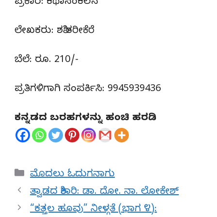
ಪ್ರಕಾರ: ಕಥಾಸಂಕಲನ
ಲೇಖಕರು: ಶಶಿ ತರೀಕೆರೆ
ಬೆಲೆ: ರೂ. 210/-
ಪ್ರತಿಗಳಿಗಾಗಿ ಸಂಪರ್ಕಿಸಿ: 9945939436
ಕನ್ನಡದ ಬರಹಗಳನ್ನು ಹಂಚಿ ಹರಡಿ
Categories
ಮೊದಲು ಓದುಗನಾಗು
ತ್ವಾಡದ ಶಿಕಾರಿ: ಡಾ. ದೋ. ನಾ. ಲೋಕೇಶ್
“ಕತ್ತಲ ಹೂವು” ನೀಳ್ಗತೆ (ಭಾಗ ೪):