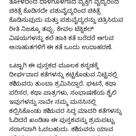
ತೋಳದಿಂದ ದಾಳಿಗೊಳಗಾದ ವ್ಯಕ್ತಿಗೆ ವೈದ್ಯರಿಂದ
ಚಿಕಿತ್ಸೆ ಕೊಡಿಸದೇ ಪಶುವೈದ್ಯರಿಂದ ಚಿಕಿತ್ಸೆ
ಕೊಡಿಸುವುದು ಮತ್ತು ಪಶುವೈದ್ಯರನ್ನು ಚಿತ್ರಿಸಿರುವ
ರೀತಿ ನಿಜಕ್ಕೂ ತಪ್ಪು. ಕೇವಲ ಟೆಕ್ನಿಕಲ್‌
ವಿಷಯಗಳನ್ನು ಕಲೆ ಹಾಕಿ ಕತೆ ಬರೆದರೆ ಆಗುವ
ಅನಾಹುತಗಳಿಗೆ ಈ ಕತೆ ಒಂದು ಉದಾಹರಣೆ.
ಒಟ್ಟಾಗಿ ಈ ಪುಸ್ತಕದ ಮೂಲಕ ಕನ್ನಡಕ್ಕೆ
ದೀರ್ಘವಾದ ಕತೆಗಳನ್ನು ಕಟ್ಟಿಕೊಡುವ ನಿಟ್ಟಿನಲ್ಲಿ
ಶಶಿಯವರು ತುಂಬಾ ಶ್ರಮಿಸಿದ್ದಾರೆ. ಘಟನೆ, ಕಥಾ
ಪರಿಸರ, ಕಥಾ ಪಾತ್ರಗಳು, ಸಂಭಾಷಣೆಯ ಶೈಲಿ
ಇವುಗಳನ್ನು ನಾವೇ ನಮ್ಮ ಮನಸಿನಲ್ಲಿ
ಕಲ್ಪಿಸಿಕೊಂಡು ಶಶಿಯವರ ಸಿದ್ದ ಮಾದರಿ ಕತೆಗಳನ್ನು
ಓದಿದರೆ ಖಂಡಿತಾ ಈ ಪುಸ್ತಕವನ್ನು ಶ್ರಮಪಟ್ಟು
ಸರಾಗವಾಗಿ ಓದಬಹುದು. ಶಶಿಯವರು ಯಾವ