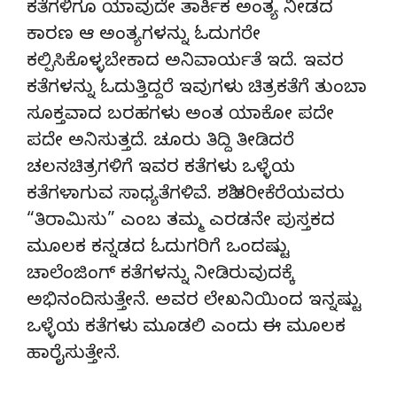
ಕತೆಗಳಿಗೂ ಯಾವುದೇ ತಾರ್ಕಿಕ ಅಂತ್ಯ ನೀಡದ
ಕಾರಣ ಆ ಅಂತ್ಯಗಳನ್ನು ಓದುಗರೇ
ಕಲ್ಪಿಸಿಕೊಳ್ಳಬೇಕಾದ ಅನಿವಾರ್ಯತೆ ಇದೆ. ಇವರ
ಕತೆಗಳನ್ನು ಓದುತ್ತಿದ್ದರೆ ಇವುಗಳು ಚಿತ್ರಕತೆಗೆ ತುಂಬಾ
ಸೂಕ್ತವಾದ ಬರಹಗಳು ಅಂತ ಯಾಕೋ ಪದೇ
ಪದೇ ಅನಿಸುತ್ತದೆ. ಚೂರು ತಿದ್ದಿ ತೀಡಿದರೆ
ಚಲನಚಿತ್ರಗಳಿಗೆ ಇವರ ಕತೆಗಳು ಒಳ್ಳೆಯ
ಕತೆಗಳಾಗುವ ಸಾಧ್ಯತೆಗಳಿವೆ. ಶಶಿ ತರೀಕೆರೆಯವರು
“ತಿರಾಮಿಸು” ಎಂಬ ತಮ್ಮ ಎರಡನೇ ಪುಸ್ತಕದ
ಮೂಲಕ ಕನ್ನಡದ ಓದುಗರಿಗೆ ಒಂದಷ್ಟು
ಚಾಲೆಂಜಿಂಗ್‌ ಕತೆಗಳನ್ನು ನೀಡಿರುವುದಕ್ಕೆ
ಅಭಿನಂದಿಸುತ್ತೇನೆ. ಅವರ ಲೇಖನಿಯಿಂದ ಇನ್ನಷ್ಟು
ಒಳ್ಳೆಯ ಕತೆಗಳು ಮೂಡಲಿ ಎಂದು ಈ ಮೂಲಕ
ಹಾರೈಸುತ್ತೇನೆ.