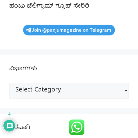
ಪಂಜು ಟೆಲಿಗ್ರಾಮ್ ಗ್ರೂಪ್ ಸೇರಿರಿ
Join @panjumagazine on Telegram
ವಿಭಾಗಗಳು
ವಿಭಾಗಗಳು
4
ನೆರವಾಗಿ