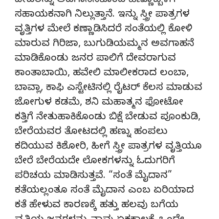
ದೇವರನ್ನು ಅವಗಾನಿಸಿಕೊಂಡ ಹೆಣ್ಣೊಬ್ಬಳಿಗೆ
ಸಹಾಯಕನಾಗಿ ನಿಲ್ಲುತ್ತಾನೆ. ಇನ್ನು ಸ್ತ್ರೀ ಪಾತ್ರಗಳ
ವೃತ್ತಿಗಳ ಮೇಲೆ ಕಣ್ಣಾಡಿಸಿದರೆ ಸಂತೆಯಲ್ಲಿ ಕೋಳಿ
ಮಾರುವ ಗಿರಿಜಾ, ಬುಗುಡಿಯಮ್ಮನ ಅವಗಾಹನೆ
ಮಾಡಿಕೊಂಡು ಜನರ ಪಾಲಿಗೆ ದೇವರಾಗುವ
ಕಾಂತಾಬಾಯಿ, ಹವೇಲಿ ಮಾಲೀಕರಾದ ಲಂಬಾ,
ಬಾವ್ಲಾ, ಕಾಫಿ ಎಸ್ಟೇಟಿನಲ್ಲಿ ರೈಟರ್‌ ಕೆಲಸ ಮಾಡುವ
ಜೋಗುಳ ಕಡಮೆ, ಶನಿ ಮಹಾತ್ಮನ ಫೋಟೋ
ಕತ್ತಿಗೆ ನೇತುಹಾಕಿಕೊಂಡು ಬಿಕ್ಷೆ ಬೇಡುವ ಪೂಂಕುಡಿ,
ಬೇರೆಯವರ ತೋಟದಲ್ಲಿ ಹಣ್ನು ಹಂಪಲು
ಕದಿಯುವ ಕಿಶೋರಿ, ಹೀಗೆ ಸ್ತ್ರೀ ಪಾತ್ರಗಳ ವೃತ್ತಿಯೂ
ಬೇರೆ ಬೇರೆಯದೇ ಲೋಕಗಳನ್ನು ಓದುಗರಿಗೆ
ಪರಿಚಯ ಮಾಡಿಸುತ್ತವೆ. “ಸಂತೆ ಮೈದಾನ”
ಕತೆಯಲ್ಲಂತೂ ಸಂತೆ ಮೈದಾನ ಎಂಬ ಏರಿಯಾದ
ಕತೆ ಹೇಳುವ ಕಾರಣಕ್ಕೆ ಹತ್ತು ಹಲವು ಬಗೆಯ