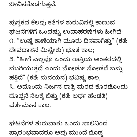
ಜೀವಿಸತೊಡಗುತ್ತವೆ.
ಪುಸ್ತಕದ ಕೆಲವು ಕತೆಗಳ ಶುರುವಿನಲ್ಲಿ ಕಾಣುವ
ಘಟನೆಗಳಿಗೆ ಒಂದಷ್ಟು ಉದಾಹರಣೆಗಳು ಹೀಗಿವೆ:
೧. “ಉಷ್ಣೆ ಕಾಣೆಯಾಗಿ ಮೂರು ದಿನವಾಗಿತ್ತು” (ಕತೆ:
ದೇವದಾಸನ ಮಿಸ್ಟೇಕು) ಭೂತ ಕಾಲ;
೨. “ಹೀಗೆ ಎಲ್ಲವೂ ಒಂದು ರಾತ್ರಿಯ ಅಂತರದಲ್ಲಿ
ಮುಗಿಯುತ್ತದೆ ಎಂದು ಬೋರ್ಡು ನೋಡದೆ ಬಸ್ಸು
ಹತ್ತಿದೆ” (ಕತೆ: ಸುನಯನ) ಭವಿಷ್ಯ ಕಾಲ;
೩. ಅದೊಂದು ನಿರ್ಜನ ರಾತ್ರಿ ಮರದ ಕೊರಡೊಂದು
ದೊಪ್ಪನೆ ನೆಲಕ್ಕೆ ಬಿತ್ತು (ಕತೆ: ಅರ್ಧ ಹೆಂಡತಿ)
ವರ್ತಮಾನ ಕಾಲ.
ಘಟನೆಗಳ ಶುರುವಾತು ಒಂದು ಸಾಲಿನಿಂದ
ಪ್ರಾರಂಭವಾದರೂ ಅವು ಮುಂದೆ ದೊಡ್ಡ