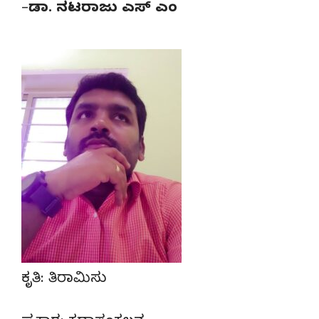
–
ಡಾ. ನಟರಾಜು ಎಸ್‌ ಎಂ
ಕೃತಿ: ತಿರಾಮಿಸು