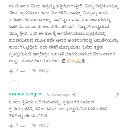
ಈ ಮೂಲಕ ನೀವು ಇನ್ನಷ್ಟು ಹತ್ತಿರವಾಗುತ್ತೀರಿ. ನಿಮ್ಮ ಕನ್ನಡ ಸಾಹಿತ್ಯ
ಸೇವೆ ಶ್ಲಾಘನೀಯ. ಇದು ಹೊಗಳಿಕೆ ಮಾತಲ್ಲ. ನಿಮ್ಮನ್ನು ಖುಷಿ
ಪಡಿಸಬೇಕೆಂಬುದೂ ಅಲ್ಲ. ನಾವಿಬ್ಬರು ಇಂಥ ಉಮೇದುಗಳನ್ನು
ದಾಟಿದವರು ಎಂದು ಅಂದುಕೊಂಡಿರುವೆ. ಸೆಬಾಲ್ಟ್ರನ್‌ ಅಧ್ಯಯನ
ನಿಮ್ಮ ಕ್ಷೇತ್ರ. ಇದು ಈ ಕಾಲಕ್ಕೆ ಆಗಬೇಕಾದುದು. ಪುಸ್ತಕವನ್ನು
ಪರಿಚಯಿಸುವ ಮೂಲಕವೇ ಅದರ ಅಂತರಂಗದಲ್ಲಿ ವಿಮರ್ಶೆಯನ್ನು
ಹುದುಗಿಸಿಟ್ಟಿದ್ದೀರಿ. ಇದು ನನಗೆ ಮೆಚ್ಚಾಯಿತು. ಓದಿದ ತಕ್ಷಣ
ಪ್ರತಿಕ್ರಿಯಿಸಿದೆ. ಇಲ್ಲದಿದ್ದರೆ ಸಹಜತೆ ಮಾಯವಾಗುವುದೆಂಬ ಆತಂಕ
ಅಷ್ಟೇ. ವಂದನೆಗಳು ಗುರುಗಳೇ.
0
Reply
Vranda Sangam
2 years ago
ಒಂದು ಕೃತಿಯ ಪರಿಚಯವನ್ನು, ಕೃತಿಕಾರರ ಬರಹದ
ಶೈಲಿಯೊಂದಿಗೆ, ಕತೆ ಚಲಿಸುವ ಕಾಲಘಟ್ಟದ ವಿವರಗಳೊಂದಿಗೆ
ತಿಳಿಸಿದ್ದು ಚಂದವೆನಿಸಿದೆ.
0
Reply