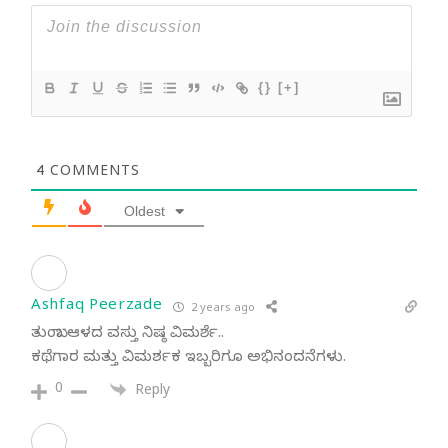
{}
[+]
4
COMMENTS
Oldest
Ashfaq Peerzade
2 years ago
ತುಂಬಾ ಆಳದ ವಸ್ತು ನಿಷ್ಠ ವಿಮರ್ಶೆ..
ಕಥೆಗಾರ ಮತ್ತು ವಿಮರ್ಶಕ ಇಬ್ಬರಿಗೂ ಅಭಿನಂದನೆಗಳು.
0
Reply