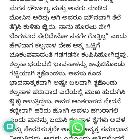
ಮಾಡಿರುವ ಬಗ್ಗೆ ಅರಚಾಡಿದರೆ ಅವರಿಗೆ ತನ್ನ
ಮಗನ ದೌರ್ಬಲ್ಯ ಮತ್ತು ಅವರು ಮಾಡಿದ
ಮೋಸಿನ ಅರಿವು ಆಗಿ ಅವರೂ ಮೌನವಾಗಿ ತೆಲೆ
ತೆಗ್ಗಿಸಿ ಕುಳಿತು ಬಿಟ್ಟರು. ನಾನು ಹೊರಟು ಹೇಗೆ
ಬೆಂಗಳೂರ ಸೇರಿದೇನೋ ನನಗೇ ಗೊತ್ತಿಲ್ಲ” ಎಂದು
ಹೇಳಿದಾಗ ಕಲ್ಪನಾಳ ದೇಹ ಆತ್ಮ ಒಟ್ಟಿಗೆ
ಭೂಕಂಪವಾದಂತೆ ಗಡಗಡನೇ ಕಂಪಿಸಿಹೋಗಿದ್ದವು.
ಕಲ್ಪನಾ ಭಯದಲಿ ಭಾವನಾಳನ್ನು ಅವುಚಿಕೊಂಡು
ಗಟ್ಟಿಯಾಗಿ ತಬ್ಬಿಕೊಂಡಳು. ಅವಳು ಕೂಡ
ಭಾವನಾತ್ಮಕವಾಗಿ ಅಷ್ಟೇ ಬಲವಾಗಿ ತಬ್ಬಿಕೊಂಡು
ಕಲ್ಪನಾಳ ಹರುವಾದ ಎದೆಯಲ್ಲಿ ಮುಖ ಹುದುಗಿಸಿ
ಬಿಕ್ಕಿ ಬಿಕ್ಕಿ ಅಳುತ್ತಿದ್ದಳು. ಅವಳ ಅಂತರಾಳದ ವೇದನೆ
ಕಣ್ಣೀರಾಗಿ ಹರಿದು ಹೋಗಿ ಅವಳು ಹಗುರಾಗಲಿ
ಎಂದು ಮನಸ್ಸು ಬಯಸಿ ಕಲ್ಪನಾಳ ಕೈಗಳು ಅವಳ
ಬೆನ್ನು ನೇವರಿಸುತ್ತಲೇ ಅವಳಿಗೆ ಅವ್ಯಕ್ತ ಸಮಾಧಾನ