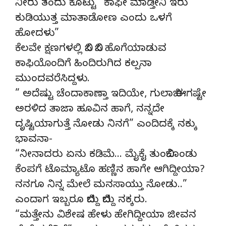
ನೀರು ತಂದು ಕೊಟ್ಟು “ಕಾಫೀ ಮಾಡ್ತೀನಿ ಇರು”
ಕುಡಿಯುತ್ತ ಮಾತಾಡೋಣ ಎಂದು ಒಳಗೆ
ಹೋದಳು”
ಕೆಲವೇ ಕ್ಷಣಗಳಲ್ಲಿ ಬಿಸಿ ಬಿಸಿ ಹೊಗೆಯಾಡುವ
ಕಾಫಿಯೊಂದಿಗೆ ಹಿಂದಿರುಗಿದ ಕಲ್ಪನಾ
ಮುಂದವರೆಸಿದ್ದಳು.
” ಅದೆಷ್ಟು ಚೆಂದಾ‌ಕಾಣ್ತಾ ಇದಿಯೇ, ಗುಲಾಬಿ ಈಗಷ್ಟೇ
ಅರಳಿದ ತಾಜಾ ಹೂವಿನ ಹಾಗೆ, ನನ್ನದೇ
ದೃಷ್ಟಿಯಾಗುತ್ತೆ ನೋಡು ನಿನಗೆ” ಎಂದಿದಕ್ಕೆ ನಕ್ಕು
ಭಾವನಾ-
“ನೀನಾದರು ಏನು ಕಡಿಮೆ… ಮೈಕೈ ತುಂಬಿಕೊಂಡು
ಕೆಂಪಗೆ ಟೊಮ್ಯಾಟೊ ಹಣ್ಣಿನ ಹಾಗೇ ಆಗಿದ್ದೀಯಾ?
ನನಗೂ ನಿನ್ನ ಮೇಲೆ ಮನಸಾಯ್ತು ನೋಡು..”
ಎಂದಾಗ ಇಬ್ಬರೂ ಬಿದ್ದು ಬಿದ್ದು ನಕ್ಕರು.
“ಮತ್ತೇನು ವಿಶೇಷ ಹೇಳು ಹೇಗಿದ್ದೀಯಾ ಜೀವನ