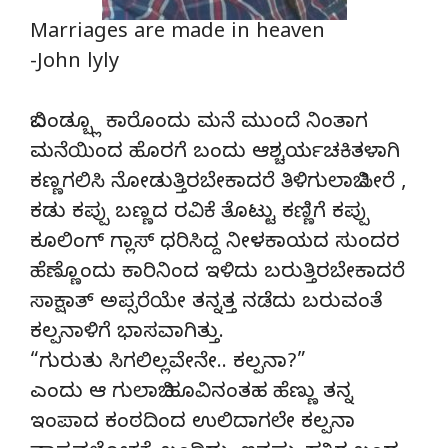
Marriages are made in heaven
-John lyly
ಬಿಎಂಡ್ಬ್ಲೂ ಕಾರೊಂದು ಮನೆ ಮುಂದೆ ನಿಂತಾಗ
ಮನೆಯಿಂದ ಹೊರಗೆ ಬಂದು ಆಶ್ಚರ್ಯಚಕಿತಳಾಗಿ
ಕಣ್ಣಗಲಿಸಿ ನೋಡುತ್ತಿರಬೇಕಾದರೆ ತಿಳಿಗುಲಾಬಿ ಸೀರೆ ,
ಕಡು ಕಪ್ಪು ಬಣ್ಣದ ರವಿಕೆ ತೊಟ್ಟು ಕಣ್ಣಿಗೆ ಕಪ್ಪು
ಕೂಲಿಂಗ್ ಗ್ಲಾಸ್ ಧರಿಸಿದ್ದ ನೀಳಕಾಯದ ಸುಂದರ
ಹೆಣ್ಣೊಂದು ಕಾರಿನಿಂದ ಇಳಿದು ಬರುತ್ತಿರಬೇಕಾದರೆ
ಸಾಕ್ಷಾತ್ ಅಪ್ಸರೆಯೇ ತನ್ನತ್ತ ನಡೆದು ಬರುವಂತೆ
ಕಲ್ಪನಾಳಿಗೆ ಭಾಸವಾಗಿತ್ತು.
“ಗುರುತು ಸಿಗಲಿಲ್ಲವೇನೇ.. ಕಲ್ಪನಾ?”
ಎಂದು ಆ ಗುಲಾಬಿ ಹೂವಿನಂತಹ ಹೆಣ್ಣು ತನ್ನ
ಇಂಪಾದ ಕಂಠದಿಂದ ಉಲಿದಾಗಲೇ ಕಲ್ಪನಾ