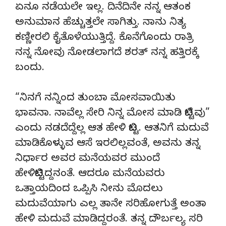
ಏನೂ ನಡೆಯಲೇ ಇಲ್ಲ. ದಿನೆದಿನೇ ನನ್ನ ಆತಂಕ
ಅನುಮಾನ ಹೆಚ್ಚುತ್ತಲೇ ಸಾಗಿತ್ತು. ನಾನು ನಿತ್ಯ
ಕಣ್ಣೀರಲಿ ಕೈತೊಳೆಯುತ್ತಿದ್ದೆ. ಕೊನೆಗೊಂದು ರಾತ್ರಿ
ನನ್ನ ನೋವು ನೋಡಲಾಗದೆ ಶರತ್ ನನ್ನ ಹತ್ತಿರಕ್ಕೆ
ಬಂದು.
“ನಿನಗೆ ನನ್ನಿಂದ ತುಂಬಾ ಮೋಸವಾಯಿತು
ಭಾವನಾ. ನಾವೆಲ್ಲ ಸೇರಿ ನಿನ್ನ ಮೋಸ ಮಾಡಿ ಬಿಟ್ಟೆವು”
ಎಂದು ನಡದೆದ್ದೆಲ್ಲ ಆತ ಹೇಳಿ ಬಿಟ್ಟ. ಆತನಿಗೆ ಮದುವೆ
ಮಾಡಿಕೊಳ್ಳುವ ಆಸೆ‌ ಇರಲಿಲ್ಲವಂತೆ, ಅವನು ತನ್ನ
ನಿರ್ಧಾರ ಅವರ ಮನೆಯವರ ಮುಂದೆ
ಹೇಳಿಬಿಟ್ಟಿದ್ದನಂತೆ. ಆದರೂ ಮನೆಯವರು
ಒತ್ತಾಯದಿಂದ ಒಪ್ಪಿಸಿ ನೀನು ಮೊದಲು
ಮದುವೆಯಾಗು ಎಲ್ಲ ತಾನೇ ಸರಿಹೋಗುತ್ತೆ ಅಂತಾ
ಹೇಳಿ ಮದುವೆ ಮಾಡಿದ್ದರಂತೆ. ತನ್ನ ದೌರ್ಬಲ್ಯ ಸರಿ