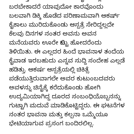
ಬರಬೇಕಾದರೆ ಯಾವುದೋ ಕಾರವೊಂದು
ಬಲವಾಗಿ ಡಿಕ್ಕಿ ಹೊಡೆದ ಪರಿಣಾಮವಾಗಿ ಆಕರ್ಷ್
ಕೈಕಾಲು ಮುರಿದುಕೊಂಡು ಆಸ್ಪತ್ರೆ ಸೇರಿದ್ದಲ್ಲದೇ
ಕೆಲವು ದಿನಗಳ ನಂತರ ಅವನು ಅವನ
ಮನೆಯವರು ಊರೇ ಬಿಟ್ಟು ಹೋದರೆಂದು
ತಿಳಿಯಿತು. ಈ ಎಲ್ಲದರ ಹಿಂದೆ ಭಾವನಾಳ ತಂದೆಯ
ಕೈವಾಡ ಇರಬಹುದು ಎನ್ನವ ಸುದ್ದಿ ಸಂದೇಹ ಎಲ್ಲಡೆ
ಹಡಿತ್ತು. ಆಕರ್ಷ ಆಸ್ಪತ್ರೆಯಲ್ಲಿ ಚಿಕಿತ್ಸೆ
ಪಡೆಯುತ್ತಿರುವಾಗಲೇ ಅವರ ಕುಟುಂಬದವರು
ಅವಳನ್ನು ಚಿನೈಕ್ಕೆ ಕರೆದುಕೊಂಡು ಹೋಗಿ
ಉದ್ಯಮಿಯಾಗಿದ್ದ ದೂರದ ಸಂಬಂಧಿಯೊಬ್ಬನನ್ನು
ಗುಟ್ಟಾಗಿ ಮದುವೆ ಮಾಡಿಕೊಟ್ಟಿದ್ದರು. ಈ ಘಟನೆಗಳ
ನಂತರ ಭಾವನಾ ಮತ್ತು ಕಲ್ಪನಾ ಒಮ್ಮೆಯೂ
ಭೇಟಿಯಾಗುವ ಪ್ರಸಂಗ ಬಂದಿರಲಿಲ್ಲ.