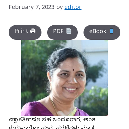
February 7, 2023
by
editor
Print 🖨
PDF
eBook
ಎಲ್ಲಾ ಕತೀಗಳೂ ಸಹ ಒಂದೂರಾಗ, ಅಂತ