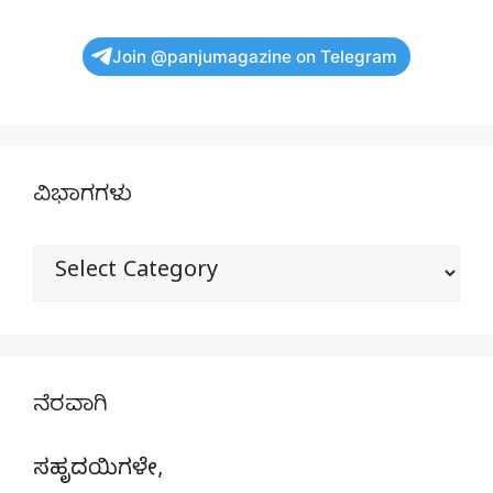
Join @panjumagazine on Telegram
ವಿಭಾಗಗಳು
ವಿಭಾಗಗಳು
ನೆರವಾಗಿ
ಸಹೃದಯಿಗಳೇ,