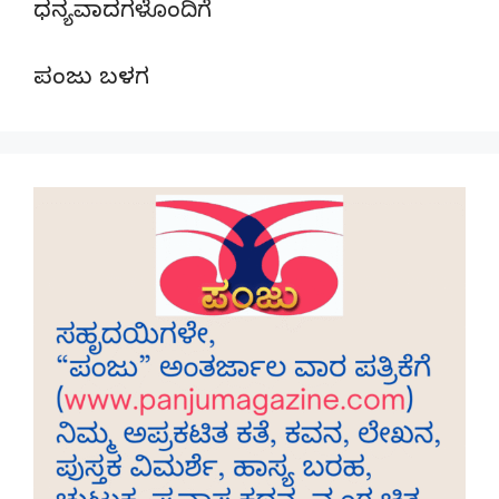
ಧನ್ಯವಾದಗಳೊಂದಿಗೆ
ಪಂಜು ಬಳಗ