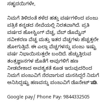
ಸಹೃದಯಿಗಳೇ,
ನಿಮಗೆ ತಿಳಿದಂತೆ ಕಳೆದ ಹತ್ತು ವರ್ಷಗಳಿಂದ ಪಂಜು
ಪತ್ರಿಕೆ ಕನ್ನಡದ ಸೇವೆಯಲ್ಲಿ ನಿರತವಾಗಿದೆ. ಪ್ರತಿ
ವರ್ಷದ ಹೋಸ್ಟಿಂಗ್‌ ವೆಚ್ಚ, ವೆಬ್‌ ಡೊಮೈನ್‌
ನವೀಕರಣ ವೆಚ್ಚ ಮತ್ತು ಇತರ ವೆಚ್ಚಗಳು ಹೆಚ್ಚತ್ತಲೇ
ಹೋಗುತ್ತಿವೆ. ಈ ಎಲ್ಲಾ ವೆಚ್ಚಗಳನ್ನು ಪಂಜು ಇಷ್ಟು
ವರ್ಷ ನಿಭಾಯಿಸುತ್ತಲೇ ಬಂದಿದೆ. ಹೆಚ್ಚುತ್ತಿರುವ
ತಂತ್ರಜ್ಞಾನಗಳ ಜೊತೆಗೆ ಅವುಗಳಿಗೆ ಹಣ
ನೀಡಬೇಕಾದ ಅವಶ್ಯಕತೆ ಕೂಡ ಇರುವುದರಿಂದ
ನಿಮಗೆ ಪಂಜುವಿಗೆ ನೆರವಾಗುವ ಮನಸಿದ್ದರೆ ನಿಮಗೆ
ಅನಿಸಿದ್ದಷ್ಟು ಹಣವನ್ನು ಪಂಜುವಿಗೆ ಡೊನೇಟ್‌ ಮಾಡಿ.
Google pay/ Phone Pay: 9844332505