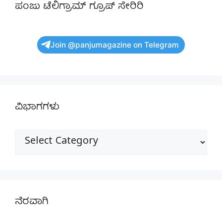
ಪಂಜು ಟೆಲಿಗ್ರಾಮ್ ಗ್ರೂಪ್ ಸೇರಿರಿ
Join @panjumagazine on Telegram
ವಿಭಾಗಗಳು
ವಿಭಾಗಗಳು
ನೆರವಾಗಿ