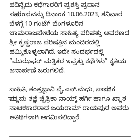
ಹದಿನೈದು ಕಥೆಗಾರರಿಗೆ ಪ್ರಶಸ್ತಿ ಪ್ರದಾನ
ಸಮಾರಂಭವನ್ನು ದಿನಾಂಕ 10.06.2023, ಶನಿವಾರ
ಬೆಳಗ್ಗೆ 10 ಗಂಟೆಗೆ ಬೆಂಗಳೂರಿನ
ಚಾಮರಾಜಪೇಟೆಯ ಸಾಹಿತ್ಯ ಪರಿಷತ್ತು ಆವರಣದ
ಶ್ರೀ ಕೃಷ್ಣರಾಜ ಪರಿಷತ್ತಿನ ಮಂದಿರದಲ್ಲಿ
ಹಮ್ಮಿಕೊಳ್ಳಲಾಗಿದೆ. ಇದೇ ಸಂದರ್ಭದಲ್ಲಿ
“ಮುಝಫರ್ ಮತ್ತಿತರ ಇಪ್ಪತ್ತು ಕಥೆಗಳು” ಕೃತಿಯ
ಜನಾರ್ಪಣೆ ಜರುಗಲಿದೆ.
ಸಾಹಿತಿ, ತಂತ್ರಜ್ಞಾನಿ ವೈ.ಎನ್.ಮಧು, ಸಾಮಾಜಿಕ
ಮಾಧ್ಯಮ ತಜ್ಞೆ ಚೈತ್ರಿಕಾ ನಾಯ್ಕ್ ಹರ್ಗಿ ಹಾಗೂ ಖ್ಯಾತ
ನಾಟಕಕಾರರಾದ ಜಯರಾಮ್ ರಾಯಪುರ ಅವರು
ಅತಿಥಿಗಳಾಗಿ ಆಗಮಿಸಲಿದ್ದಾರೆ.