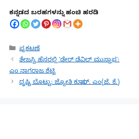
ಕನ್ನಡದ ಬರಹಗಳನ್ನು ಹಂಚಿ ಹರಡಿ
Categories
ಪ್ರಕಟಣೆ
ತೇಜಸ್ವಿ ಹೆಸರಲ್ಲಿ ʼಡೇರ್‌ ಡೆವಿಲ್‌ ಮುಸ್ತಾಫʼ:
ಎಂ ನಾಗರಾಜ ಶೆಟ್ಟಿ
ದೃಷ್ಟಿ ಬೊಟ್ಟು: ಜ್ಯೋತಿ ಕುಮಾರ್. ಎಂ(ಜೆ. ಕೆ.)