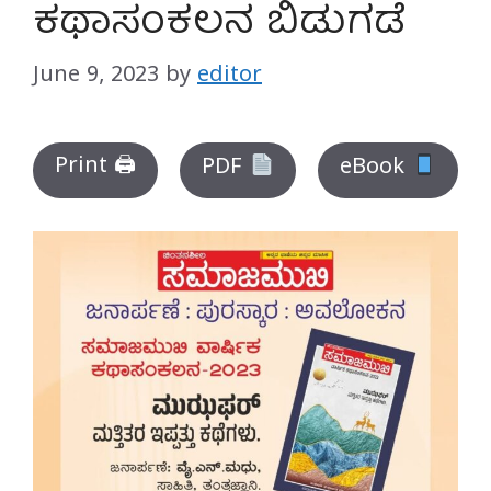
ಕಥಾಸಂಕಲನ ಬಿಡುಗಡೆ
June 9, 2023
by
editor
Print 🖨
PDF
eBook