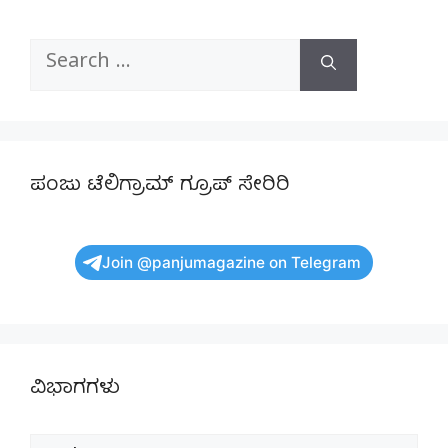
Search
for:
ಪಂಜು ಟೆಲಿಗ್ರಾಮ್ ಗ್ರೂಪ್ ಸೇರಿರಿ
Join @panjumagazine on Telegram
ವಿಭಾಗಗಳು
ವಿಭಾಗಗಳು