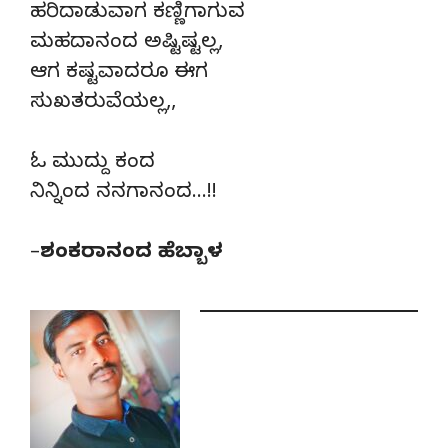
ಹರಿದಾಡುವಾಗ ಕಣ್ಣಿಗಾಗುವ
ಮಹದಾನಂದ ಅಷ್ಟಿಷ್ಟಲ್ಲ,
ಆಗ ಕಷ್ಟವಾದರೂ ಈಗ
ಸುಖತರುವೆಯಲ್ಲ,,
ಓ ಮುದ್ದು ಕಂದ
ನಿನ್ನಿಂದ ನನಗಾನಂದ…!!
–
ಶಂಕರಾನಂದ ಹೆಬ್ಬಾಳ