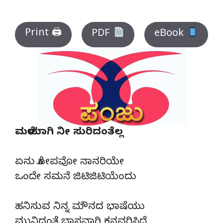
Print 🖨
PDF
eBook
ಮಳೆಯಾಗಿ ನೀ ಸುರಿದಂತೆಲ್ಲ
ಏನು ಕೋಪವೋ ನಾನರಿಯೇ
ಒಂದೇ ಸಮನೆ ಜಿಟಿಜಿಟಿಯೆಂದು
ಹನಿಸುವ ನಿನ್ನ ಮೌನದ ಭಾಷೆಯು
ಮುನಿದಂತೆ ಭಾಸವಾಗಿ ಕನವರಿಸಿದೆ