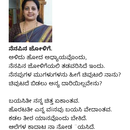
ನೆನಪಿನ ಜೋಳಿಗೆ.
ಅಳಿದು ಹೋದ ಅಧ್ಯಾಯವೊಂದು,
ನೆನಪಿನ ಜೋಳಿಗೆಯಲಿ ತಡವರಿಸಿದೆ ಇಂದು.
ನೆನಪುಗಳ ಮುಗಳುಗಳನು ಹೀಗೆ ಚಿವುಟಲಿ ನಾನು?
ಚಿವುಟದೆ ಬಿಡಲು ಅನ್ಯ ದಾರಿಯಿಲ್ಲವೇನು?
ಬಯಸಿತೀ ನನ್ನ ಚಿತ್ತ ಏಕಾಂತವ.
ಹೊರಟತೀ ಎನ್ನ ವiನವು ಬಯಸಿ ವೇದಾಂತವ.
ಕಡಲ ತೀರ ಯಾನವೊಂದು ಬೇಕಿದೆ.
ಆಲೆಗಳ ಕಾದಾಟ ನಾ ನೋಡ ¨ಯಸಿದೆ.