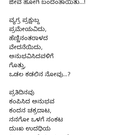
ಜೀವ ಹೋಗಿ ಬಂದಂತಾಯಿತು…!
ವ್ಯಗ್ರ ಪ್ರಕ್ಷುಬ್ದ
ಪ್ರಮೇಯವಿದು,
ಹೆಣ್ಣಿನಂತರಾಳದ
ವೇದನೆಯಿದು,
ಅನುಭವಿಸಿದವಳಿಗೆ
ಗೊತ್ತು,
ಒಡಲ ಕಡಲಿನ ನೋವು…?
ಪ್ರತಿದಿನವು
ಕಂಪಿಸಿದ ಅನುಭವ
ಕಂದನ ಚಕ್ರದಾಟ,
ನನಗೋ ಒಳಗೆ ಸಂಕಟ
ದುಃಖ ಉದಧಿಯ