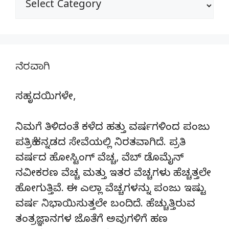
ನೆರವಾಗಿ
ಸಹೃದಯಿಗಳೇ,
ನಿಮಗೆ ತಿಳಿದಂತೆ ಕಳೆದ ಹತ್ತು ವರ್ಷಗಳಿಂದ ಪಂಜು
ಪತ್ರಿಕೆ ಕನ್ನಡದ ಸೇವೆಯಲ್ಲಿ ನಿರತವಾಗಿದೆ. ಪ್ರತಿ
ವರ್ಷದ ಹೋಸ್ಟಿಂಗ್‌ ವೆಚ್ಚ, ವೆಬ್‌ ಡೊಮೈನ್‌
ನವೀಕರಣ ವೆಚ್ಚ ಮತ್ತು ಇತರ ವೆಚ್ಚಗಳು ಹೆಚ್ಚತ್ತಲೇ
ಹೋಗುತ್ತಿವೆ. ಈ ಎಲ್ಲಾ ವೆಚ್ಚಗಳನ್ನು ಪಂಜು ಇಷ್ಟು
ವರ್ಷ ನಿಭಾಯಿಸುತ್ತಲೇ ಬಂದಿದೆ. ಹೆಚ್ಚುತ್ತಿರುವ
ತಂತ್ರಜ್ಞಾನಗಳ ಜೊತೆಗೆ ಅವುಗಳಿಗೆ ಹಣ