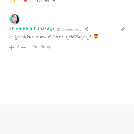
Oldest
shivaleela hunasagi
5 years ago
ಧನ್ಯವಾದಗಳು ಪಂಜು ಕವಿತೆಯ ಪ್ರಕಟಿಸಿದ್ದಕ್ಕಾಗಿ..
0
Reply