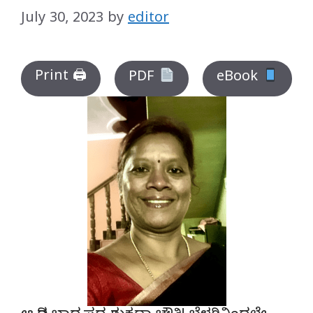
July 30, 2023
by
editor
Print 🖨
PDF
eBook