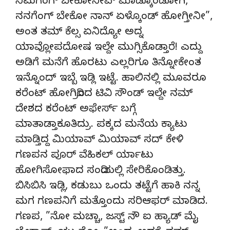
ನಿಮಗೆಂಗ್ ಬೇಕೋನೀವ್ ಮಾಡ್ಕೊಂಡೋಗಿ,
ನನಗೆಂಗ್ ಬೇಕೋ ನಾನ್ ಏಳ್ಕೊಂಡ್ ಹೋಗ್ತೀನೀ”,
ಅಂತ ತಮ್ ಕೆಲ್ಸ ಏನಿದ್ಯೋ ಅದ್ನ
ಯಾವ್ಲೋಪದೋಷ ಇಲ್ದೇ ಮುಗ್ಸಿಕೊಡ್ತಾರೆ! ಎದ್ದು
ಅಡಿಗೆ ಮನೆಗೆ ಹೊರಟು ಎಲ್ಲರಿಗೂ ತಿನ್ನೋಕೇಂತ
ಇನ್ನೊಂದ್ ಇಬ್ಬೆ ಇಡ್ಲಿ ಇಟ್ಟೆ. ಹಾಲಿನಲ್ಲಿ ಮೂವರೂ
ಕರೆಂಟ್ ಹೋಗಿದ್ರಿಂದ ಟಿವಿ ಸೌಂಡ್ ಇಲ್ದೇ ನಮ್
ದೇಶದ ಕರೆಂಟ್ ಅಫೇರ್ಸ್ ಬಗ್ಗೆ
ಮಾತಾಡ್ತಾಕೂತಿದ್ರು. ಪಕ್ಕದ ಮನೆಯ ಕ್ಯಾಟು
ಮಾಡ್ತಿದ್ದ ಮಿಯಾವ್ ಮಿಯಾವ್ ಸದ್ ಕೇಳಿ
ಗಣಪನ ಪೂರ್ ವೆಹಿಕಲ್ ರ್ಯಾಟು
ಹೋಗಿಸೋಫಾದ ಸಂದಿಯಲ್ಲಿ ಸೇರಿಕೊಂಡಿತ್ತು.
ಬಿಸಿಬಿಸಿ ಇಡ್ಲಿ, ಕಡುಬು ಒಂದು ತಟ್ಟೆಗೆ ಹಾಕಿ ನನ್ನ
ಮಗ ಗಣಪನಿಗೆ ಮತ್ತೊಂದು ಸರಿಆಫರ್ ಮಾಡಿದ.
ಗಣಪ, ”ನೋ ಮಚ್ಚಾ, ಜಸ್ಟ್ ನೌ ಐ ಹ್ಯಾಡ್ ಮೈ