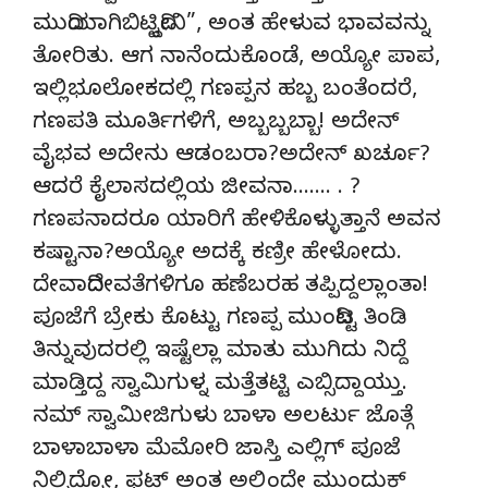
ಮುದಿಯಾಗಿಬಿಟ್ಟಿದ್ದೀನಿ”, ಅಂತ ಹೇಳುವ ಭಾವವನ್ನು
ತೋರಿತು. ಆಗ ನಾನೆಂದುಕೊಂಡೆ, ಅಯ್ಯೋ ಪಾಪ,
ಇಲ್ಲಿಭೂಲೋಕದಲ್ಲಿ ಗಣಪ್ಪನ ಹಬ್ಬ ಬಂತೆಂದರೆ,
ಗಣಪತಿ ಮೂರ್ತಿಗಳಿಗೆ, ಅಬ್ಬಬ್ಬಬ್ಬಾ! ಅದೇನ್
ವೈಭವ ಅದೇನು ಆಡಂಬರಾ?ಅದೇನ್ ಖರ್ಚೂ?
ಆದರೆ ಕೈಲಾಸದಲ್ಲಿಯ ಜೀವನಾ……. . ?
ಗಣಪನಾದರೂ ಯಾರಿಗೆ ಹೇಳಿಕೊಳ್ಳುತ್ತಾನೆ ಅವನ
ಕಷ್ಟಾನಾ?ಅಯ್ಯೋ ಅದಕ್ಕೆ ಕಣ್ರೀ ಹೇಳೋದು.
ದೇವಾದಿದೇವತೆಗಳಿಗೂ ಹಣೆಬರಹ ತಪ್ಪಿದ್ದಲ್ಲಾಂತಾ!
ಪೂಜೆಗೆ ಬ್ರೇಕು ಕೊಟ್ಟು ಗಣಪ್ಪ ಮುಂದಿಟ್ಟ ತಿಂಡಿ
ತಿನ್ನುವುದರಲ್ಲಿ ಇಷ್ಟೆಲ್ಲಾ ಮಾತು ಮುಗಿದು ನಿದ್ದೆ
ಮಾಡ್ತಿದ್ದ ಸ್ವಾಮಿಗುಳ್ನ ಮತ್ತೆತಟ್ಟಿ ಎಬ್ಸಿದ್ದಾಯ್ತು.
ನಮ್ ಸ್ವಾಮೀಜಿಗುಳು ಬಾಳಾ ಅಲರ್ಟು ಜೊತ್ಗೆ
ಬಾಳಾಬಾಳಾ ಮೆಮೋರಿ ಜಾಸ್ತಿ ಎಲ್ಲಿಗ್ ಪೂಜೆ
ನಿಲ್ಸಿದ್ರೋ, ಫಟ್ ಅಂತ ಅಲ್ಲಿಂದ್ಲೇ ಮುಂದುಕ್