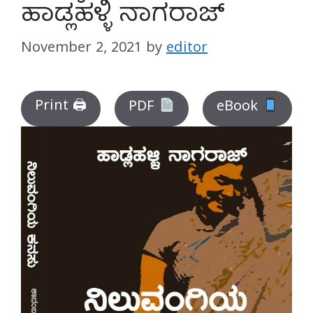
ಹಾಡ್ಲಹಳ್ಳಿ ನಾಗರಾಜ್
November 2, 2021
by
editor
Print 🖨
PDF
eBook