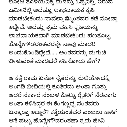
ಲೋಟ ತೊಳೆಯದಿಕ್ಕೆ ಮನಸ್ಸು ಒಪ್ಪದಿಲ್ಲ, ಇರುವ
ಜಮೀನಿನಲ್ಲಿ ಆದಷ್ಟೂ ಲಾಭದಾಯಕ ಕೃಷಿ
ಮಾಡಬೇಕೆಂದು ನಾವೆಲ್ಲಾ ನಿಮ್ಮಂತವರ ಕಡೆ ನೋಡ್ತಾ
ಇದ್ದೇವೆ. ಆದಷ್ಟು ಶ್ರಮ ವಹಿಸಿ ಕೃಷಿಯನ್ನು
ಲಾಭದಾಯಕವಾಗಿ ಮಾಡಬೇಕೆಂದು ಪಣತೊಟ್ಟ
ಹೊನ್ನೇಗೌಡರಂತವರನ್ನೇ ನಾವು ಮಾದರಿ
ಅಂದುಕೊಂಡಿದ್ದೇವೆ….. ಅಂತವರನ್ನು ಮಗುಚಿ
ಬೀಳುವಂತೆ ಮಾಡಿದರೆ ಸಹಿಸೋದು ಹೇಗೆ?
ಆ ಕತ್ತೆ ರಾಮ ಏನೋ ರೈತರನ್ನು ಸುಲಿಯೋದಕ್ಕೆ
ಅಂಗಡಿ ಬೀದಿಯಲ್ಲಿ ಕೂತಿರದು ಅಂತಾ ಗೊತ್ತು.
ಆದರೆ ಸರ್ಕಾರ ಸಂಬಳ ಕೊಟ್ಟು ರೈತರಿಗೆ ನೆರವಾಗು
ಅಂತಾ ಕಳಿಸಿದ್ದರೆ ಈ ಕೆಂಗಣ್ಣಪ್ಪ ನಂತವರು
ಏನ್ಮಾಡ್ತಾ ಇದ್ದಾರೆ? ಕತ್ತೆಯಂತವರ ಎಂಜಲು ಕಾಸಿಗೆ
ಆಸೆ ಪಟ್ಟು ಹೊನ್ನೇಗೌಡರಂತಹಾ ಶ್ರಮ ಜೀವಿ