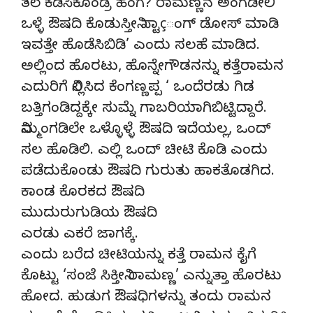
ತಲೆ ಕೆಡಿಸಿಕೊಂಡ್ರೆ ಹೆಂಗೆ? ರಾಮಣ್ಣನ ಅಂಗಡೀಲಿ
ಒಳ್ಳೆ ಔಷದಿ ಕೊಡುಸ್ತೀನಿ ಸ್ಟಾçಂಗ್ ಡೋಸ್ ಮಾಡಿ
ಇವತ್ತೇ ಹೊಡೆಸಿಬಿಡಿ’ ಎಂದು ಸಲಹೆ ಮಾಡಿದ.
ಅಲ್ಲಿಂದ ಹೊರಟು, ಹೊನ್ನೇಗೌಡನನ್ನು ಕತ್ತೆರಾಮನ
ಎದುರಿಗೆ ನಿಲ್ಲಿಸಿದ ಕೆಂಗಣ್ಣಪ್ಪ ‘ ಒಂದೆರಡು ಗಿಡ
ಬತ್ತಿಗಂಡಿದ್ದಕ್ಕೇ ಸುಮ್ನೆ ಗಾಬರಿಯಾಗಿಬಿಟ್ಟಿದ್ದಾರೆ.
ನಿಮ್ಮಂಗಡಿಲೇ ಒಳ್ಳೊಳ್ಳೆ ಔಷದಿ ಇದೆಯಲ್ಲ, ಒಂದ್
ಸಲ ಹೊಡಿಲಿ. ಎಲ್ಲಿ ಒಂದ್ ಚೀಟಿ ಕೊಡಿ ಎಂದು
ಪಡೆದುಕೊಂಡು ಔಷದಿ ಗುರುತು ಹಾಕತೊಡಗಿದ.
ಕಾಂಡ ಕೊರಕದ ಔಷದಿ
ಮುದುರುಗುಡಿಯ ಔಷದಿ
ಎರಡು ಎಕರೆ ಜಾಗಕ್ಕೆ.
ಎಂದು ಬರೆದ ಚೀಟಿಯನ್ನು ಕತ್ತೆ ರಾಮನ ಕೈಗೆ
ಕೊಟ್ಟು ‘ಸಂಜೆ ಸಿಕ್ತೀನಿ ರಾಮಣ್ಣ’ ಎನ್ನುತ್ತಾ ಹೊರಟು
ಹೋದ. ಹುಡುಗ ಔಷಧಿಗಳನ್ನು ತಂದು ರಾಮನ