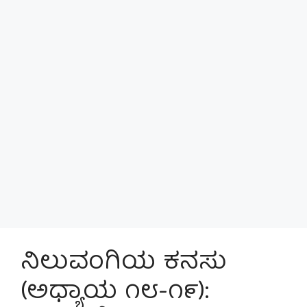
ನಿಲುವಂಗಿಯ ಕನಸು
(ಅಧ್ಯಾಯ ೧೮-೧೯):