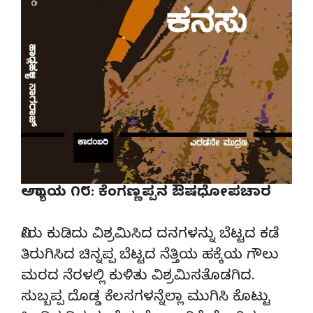
ಅಧ್ಯಾಯ ೧೮: ಕೆಂಗಣ್ಣಪ್ಪನ ಔಷಧೋಪಚಾರ
ನೀರು ಕುಡಿದು ವಿಶ್ರಮಿಸಿದ ದನಗಳನ್ನು ಬೆಟ್ಟದ ಕಡೆ
ತಿರುಗಿಸಿದ ಚಿನ್ನಪ್ಪ ಬೆಟ್ಟದ ನೆತ್ತಿಯ ಹಕ್ಕೆಯ ಗೌಲು
ಮರದ ನೆರಳಲ್ಲಿ ಕುಳಿತು ವಿಶ್ರಮಿಸತೊಡಗಿದ.
ಸುಬ್ಬಪ್ಪ ದೊಡ್ಡ ಕೆಲಸಗಳನ್ನೆಲ್ಲಾ ಮುಗಿಸಿ ಕೊಟ್ಟು