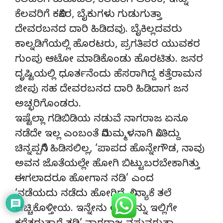
ಕೆಲವರಿಗೆ ಕುತೂಹಲ, ಕೆಲವರಿಗೆ ಆತಂಕ, ಇನ್ನು
ಕೆಲವರಿಗೆ ಕನಿಕರ, ಬೈಕುಗಳು ಗುಡುಗುತ್ತಾ
ದೇವರಬನದ ದಾರಿ ಹಿಡಿದವು. ಬೈಕಿಲ್ಲದವರು
ಕಾಲ್ನಡಿಗೆಯಲ್ಲಿ ಹೊರಟರು, ಪ್ರಗತಿಪರ ಯುವಕರ
ಗುಂಪು ಆಟೋ ಮಾಡಿಕೊಂಡು ಹೊರಟಿತು. ಜನರ
ದೃಷ್ಟಿಯಲ್ಲಿ ಧೂರ್ತನೆಂದು ಹೆಸರಾಗಿದ್ದ ಕತ್ತೆರಾಮನ
ಜೀಪು ಸಹ ದೇವರಬನದ ದಾರಿ ಹಿಡಿದಾಗ ಜನ
ಅಚ್ಛರಿಗೊಂಡರು.
ಇಷ್ಟೆಲ್ಲಾ ಗಡಿಬಿಡಿಯ ನಡುವೆ ನಾಗರಾಜ ಏನೂ
ನಡೆದೇ ಇಲ್ಲ ಎಂಬಂತೆ ನಿರುಮ್ಮಳನಾಗಿ ನಿಂತಿದ್ದು
ಚಿನ್ನಪ್ಪನಿಗೆ ಹಿಡಿಸಲಿಲ್ಲ, ‘ಪಾಪದ ಹೊನ್ನೇಗೌಡ, ನಾವು
ಅವನ ಜೊತೆಯಲ್ಲೇ ಹೋಗಿ ಬಿಟ್ಟುಬರಬೇಕಾಗಿತ್ತು
ಈಗಲಾದರೂ ಹೋಗಾನ ನಡಿ’ ಎಂದ
‘ನಡೆಯದು ನಡೆದು ಹೋಗಿದೆ, ನೀನ್ಯಾಕೆ ತಲೆ
ಚಚ್ಚಿಕೊಳ್ತೀಯ. ಇನ್ನೇನು ಅವನನ್ನು ಇಲ್ಲಿಗೇ