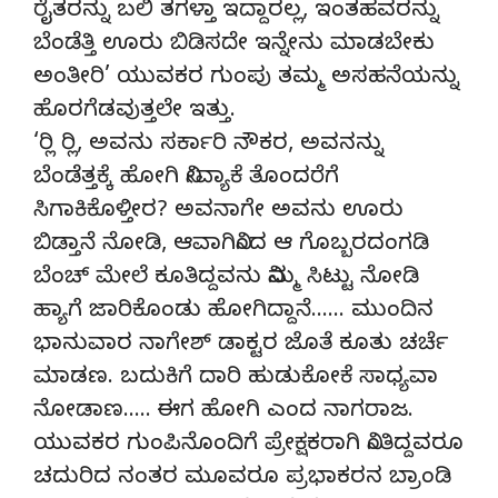
ರೈತರನ್ನು ಬಲಿ ತಗಳ್ತಾ ಇದ್ದಾರಲ್ಲ, ಇಂತಹವರನ್ನು
ಬೆಂಡೆತ್ತಿ ಊರು ಬಿಡಿಸದೇ ಇನ್ನೇನು ಮಾಡಬೇಕು
ಅಂತೀರಿ’ ಯುವಕರ ಗುಂಪು ತಮ್ಮ ಅಸಹನೆಯನ್ನು
ಹೊರಗೆಡವುತ್ತಲೇ ಇತ್ತು.
‘ರ‍್ಲಿ ರ‍್ಲಿ, ಅವನು ಸರ್ಕಾರಿ ನೌಕರ, ಅವನನ್ನು
ಬೆಂಡೆತ್ತಕ್ಕೆ ಹೋಗಿ ನೀವ್ಯಾಕೆ ತೊಂದರೆಗೆ
ಸಿಗಾಕಿಕೊಳ್ತೀರ? ಅವನಾಗೇ ಅವನು ಊರು
ಬಿಡ್ತಾನೆ ನೋಡಿ, ಆವಾಗಿನಿಂದ ಆ ಗೊಬ್ಬರದಂಗಡಿ
ಬೆಂಚ್ ಮೇಲೆ ಕೂತಿದ್ದವನು ನಿಮ್ಮ ಸಿಟ್ಟು ನೋಡಿ
ಹ್ಯಾಗೆ ಜಾರಿಕೊಂಡು ಹೋಗಿದ್ದಾನೆ…… ಮುಂದಿನ
ಭಾನುವಾರ ನಾಗೇಶ್ ಡಾಕ್ಟರ ಜೊತೆ ಕೂತು ಚರ್ಚೆ
ಮಾಡಣ. ಬದುಕಿಗೆ ದಾರಿ ಹುಡುಕೋಕೆ ಸಾಧ್ಯವಾ
ನೋಡಾಣ….. ಈಗ ಹೋಗಿ ಎಂದ ನಾಗರಾಜ.
ಯುವಕರ ಗುಂಪಿನೊಂದಿಗೆ ಪ್ರೇಕ್ಷಕರಾಗಿ ನಿಂತಿದ್ದವರೂ
ಚದುರಿದ ನಂತರ ಮೂವರೂ ಪ್ರಭಾಕರನ ಬ್ರಾಂಡಿ