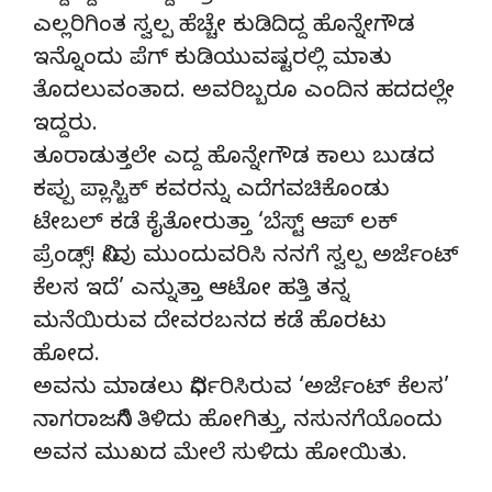
ಎಲ್ಲರಿಗಿಂತ ಸ್ವಲ್ಪ ಹೆಚ್ಚೇ ಕುಡಿದಿದ್ದ ಹೊನ್ನೇಗೌಡ
ಇನ್ನೊಂದು ಪೆಗ್ ಕುಡಿಯುವಷ್ಟರಲ್ಲಿ ಮಾತು
ತೊದಲುವಂತಾದ. ಅವರಿಬ್ಬರೂ ಎಂದಿನ ಹದದಲ್ಲೇ
ಇದ್ದರು.
ತೂರಾಡುತ್ತಲೇ ಎದ್ದ ಹೊನ್ನೇಗೌಡ ಕಾಲು ಬುಡದ
ಕಪ್ಪು ಪ್ಲಾಸ್ಟಿಕ್ ಕವರನ್ನು ಎದೆಗವಚಿಕೊಂಡು
ಟೇಬಲ್ ಕಡೆ ಕೈತೋರುತ್ತಾ ‘ಬೆಸ್ಟ್ ಆಪ್ ಲಕ್
ಪ್ರೆಂಡ್ಸ್! ನೀವು ಮುಂದುವರಿಸಿ ನನಗೆ ಸ್ವಲ್ಪ ಅರ್ಜೆಂಟ್
ಕೆಲಸ ಇದೆ’ ಎನ್ನುತ್ತಾ ಆಟೋ ಹತ್ತಿ ತನ್ನ
ಮನೆಯಿರುವ ದೇವರಬನದ ಕಡೆ ಹೊರಟು
ಹೋದ.
ಅವನು ಮಾಡಲು ನಿರ್ಧರಿಸಿರುವ ‘ಅರ್ಜೆಂಟ್ ಕೆಲಸ’
ನಾಗರಾಜನಿಗೆ ತಿಳಿದು ಹೋಗಿತ್ತು, ನಸುನಗೆಯೊಂದು
ಅವನ ಮುಖದ ಮೇಲೆ ಸುಳಿದು ಹೋಯಿತು.