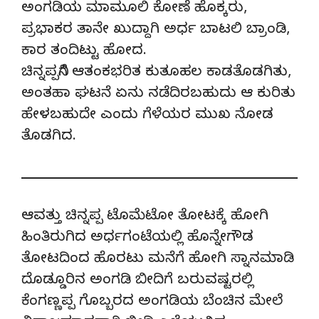
ಅಂಗಡಿಯ ಮಾಮೂಲಿ ಕೋಣೆ ಹೊಕ್ಕರು,
ಪ್ರಭಾಕರ ತಾನೇ ಖುದ್ದಾಗಿ ಅರ್ಧ ಬಾಟಲಿ ಬ್ರಾಂಡಿ,
ಕಾರ ತಂದಿಟ್ಟು ಹೋದ.
ಚಿನ್ನಪ್ಪನಿಗೆ ಆತಂಕಭರಿತ ಕುತೂಹಲ ಕಾಡತೊಡಗಿತು,
ಅಂತಹಾ ಘಟನೆ ಏನು ನಡೆದಿರಬಹುದು ಆ ಕುರಿತು
ಹೇಳಬಹುದೇ ಎಂದು ಗೆಳೆಯರ ಮುಖ ನೋಡ
ತೊಡಗಿದ.
ಆವತ್ತು ಚಿನ್ನಪ್ಪ ಟೊಮೆಟೋ ತೋಟಕ್ಕೆ ಹೋಗಿ
ಹಿಂತಿರುಗಿದ ಅರ್ಧಗಂಟೆಯಲ್ಲಿ ಹೊನ್ನೇಗೌಡ
ತೋಟದಿಂದ ಹೊರಟು ಮನೆಗೆ ಹೋಗಿ ಸ್ನಾನಮಾಡಿ
ದೊಡ್ಡೂರಿನ ಅಂಗಡಿ ಬೀದಿಗೆ ಬರುವಷ್ಟರಲ್ಲಿ
ಕೆಂಗಣ್ಣಪ್ಪ ಗೊಬ್ಬರದ ಅಂಗಡಿಯ ಬೆಂಚಿನ ಮೇಲೆ