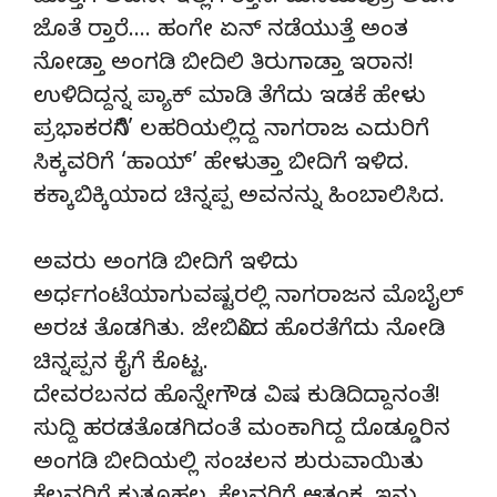
ಜೊತೆ ರ‍್ತಾರೆ…. ಹಂಗೇ ಏನ್ ನಡೆಯುತ್ತೆ ಅಂತ
ನೋಡ್ತಾ ಅಂಗಡಿ ಬೀದಿಲಿ ತಿರುಗಾಡ್ತಾ ಇರಾನ!
ಉಳಿದಿದ್ದನ್ನ ಪ್ಯಾಕ್ ಮಾಡಿ ತೆಗೆದು ಇಡಕೆ ಹೇಳು
ಪ್ರಭಾಕರನಿಗೆ’ ಲಹರಿಯಲ್ಲಿದ್ದ ನಾಗರಾಜ ಎದುರಿಗೆ
ಸಿಕ್ಕವರಿಗೆ ‘ಹಾಯ್’ ಹೇಳುತ್ತಾ ಬೀದಿಗೆ ಇಳಿದ.
ಕಕ್ಕಾಬಿಕ್ಕಿಯಾದ ಚಿನ್ನಪ್ಪ ಅವನನ್ನು ಹಿಂಬಾಲಿಸಿದ.
ಅವರು ಅಂಗಡಿ ಬೀದಿಗೆ ಇಳಿದು
ಅರ್ಧಗಂಟೆಯಾಗುವಷ್ಟರಲ್ಲಿ ನಾಗರಾಜನ ಮೊಬೈಲ್
ಅರಚ ತೊಡಗಿತು. ಜೇಬಿನಿಂದ ಹೊರತೆಗೆದು ನೋಡಿ
ಚಿನ್ನಪ್ಪನ ಕೈಗೆ ಕೊಟ್ಟ.
ದೇವರಬನದ ಹೊನ್ನೇಗೌಡ ವಿಷ ಕುಡಿದಿದ್ದಾನಂತೆ!
ಸುದ್ದಿ ಹರಡತೊಡಗಿದಂತೆ ಮಂಕಾಗಿದ್ದ ದೊಡ್ಡೂರಿನ
ಅಂಗಡಿ ಬೀದಿಯಲ್ಲಿ ಸಂಚಲನ ಶುರುವಾಯಿತು