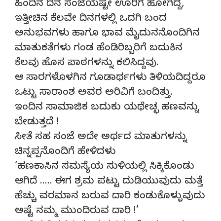
ಹಿಂದಿನ ದಿನ ಸಂಜೆಯಷ್ಟೇ ಊರಿಗೆ ಹೋಗಿದ್ದ,
ಇತ್ತೀಚಿನ ಕೆಲವೇ ದಿನಗಳಲ್ಲಿ ಒದಗಿ ಬಂದ
ಅನುಭವಗಳು ಹಾಗೂ ಭಾವ ಮೈದುನನೊಂದಿಗಿನ
ಮಾತುಕತೆಗಳು ಗಂಡ ಹೆಂಡಿರಿಬ್ಬರಿಗೆ ಬದುಕಿನ
ಕೆಲವು ಹೊಸ ಪಾಠಗಳನ್ನು ಕಲಿಸಿದ್ದವು.
ಆ ಸಾರಗಳೊಳಗಿನ ಗೂಡಾರ್ಥಗಳು ತಿಳಿಯದಿದ್ದರೂ
ಒಟ್ಟು ಸಾರಾಂಶ ಅವರ ಅರಿವಿಗೆ ಬಂದಿತ್ತು.
ಇಂದಿನ ಸಾಮಾಜಿಕ ಬದುಕು ಯಥೇಚ್ಛ ಹಣವನ್ನು
ಬೇಡುತ್ತದೆ !
ಸೀತೆ ಸಹ ಸಂಜೆ ಅದೇ ಅರ್ಥದ ಮಾತುಗಳನ್ನು
ಚಿನ್ನಪ್ಪನೊಂದಿಗೆ ಹೇಳಿದಳು
‘ಹಣಕಾಸಿನ ಸಮಸ್ಯೆಯ ಸುಳಿಯಲ್ಲಿ ಸಿಕ್ಕಿಕೊಂಡು
ಆಗಿದೆ ….. ಈಗ ಶ್ರಮ ಪಟ್ಟು ದುಡಿಯುವುದು ಮತ್ತೆ
ಹೆಚ್ಚು ವರಮಾನ ಬರುವ ದಾರಿ ಕಂಡುಕೊಳ್ಳುವುದು
ಅಷ್ಟೆ ನಮ್ಮ ಮುಂದಿರುವ ದಾರಿ !’