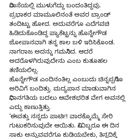
ನಿರಾಸೆಯಲ್ಲಿ ಮುಳುಗೆದ್ದು ಬಂದಂತಿದ್ದವು.
ಪ್ರಭಾಕರ ಮಾಮೂಲಿನಂತೆ ಅವರ ಬ್ರಾಂಡ್
ತಂದಿಟ್ಟು ಹೋದ. ಅದುವರೆಗೂ ಎದೆಗವಚಿ
ಹಿಡಿದುಕೊಂಡಿದ್ದ ಪ್ಯಾಕೆಟ್ಟನ್ನು ಹೊನ್ನೇಗೌಡ
ಜೋಪಾನವಾಗಿ ತನ್ನ ಕಾಲ ಬಳಿ ಇರಿಸಿಕೊಂಡ.
ನಾಗರಾಜ ಅದನ್ನು ಗಮನಿಸಿದ. ಆದರೆ
ಅದರೊಳಗಿರುವುದೇನು ಎಂಬ ಕುತೂಹಲ
ತಣಿಯಲಿಲ್ಲ.
ಹೊನ್ನೇಗೌಡ ಎಂದಿನಂತಿಲ್ಲ ಎಂಬುದು ಚಿನ್ನಪ್ಪನಿಗೂ
ಅರಿವಿಗೆ ಬಂದಿತ್ತು. ಮದ್ಯಪಾನ ಮಾಡುವಾಗಿನ
ನಿಧಾನಗತಿಯ ಬದಲು ಆವೇಶಭರಿತ ವೇಗ ಅವನಲ್ಲಿ
ಎದ್ದು ಕಾಣುತ್ತಿತ್ತು.
‘ಈವತ್ತು ನನ್ನದು ಪಾರ್ಟಿ! ವಾರಕ್ಕೊಮ್ಮೆ ಸೇರಿ
ಗುಟುಕರಿಸುವುದೇ ಆಯಿತು. ನೀವಿಬ್ಬರೂ ಈ ದಿನ
ಸಾಕು ಅನ್ನುವವರೆಗೂ ಕುಡಿಯಬೇಕು, ತಿನ್ನದಿಕ್ಕೆ