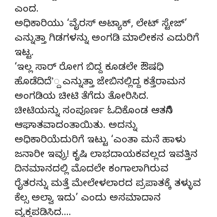
ಎಂದ.
ಅಧಿಕಾರಿಯು ‘ವೈರಸ್ ಅಟ್ಯಾಕ್, ಲೇಟ್ ಸ್ಟೇಜ್’
ಎನ್ನುತ್ತಾ ಗಿಡಗಳನ್ನು ಅಂಗಡಿ ಮಾಲೀಕನ ಎದುರಿಗೆ
ಇಟ್ಟ.
‘ಇಲ್ಲ ಸಾರ್ ರೋಗ ಬಿದ್ದ ಕೂಡಲೇ ಔಷಧಿ
ಹೊಡೆದಿದೆ’್ದ ಎನ್ನುತ್ತಾ ಜೇಬಿನಲ್ಲಿದ್ದ ಕತ್ತೆರಾಮನ
ಅಂಗಡಿಯ ಚೀಟಿ ತೆಗೆದು ತೋರಿಸಿದ.
ಚೀಟಿಯನ್ನು ಸಂಪೂರ್ಣ ಓದಿಕೊಂಡ ಆತನಿಗೆ
ಆಘಾತವಾದಂತಾಯಿತು. ಅದನ್ನು
ಅಧಿಕಾರಿಯೆದುರಿಗೆ ಇಟ್ಟು ‘ಎಂತಾ ಮನೆ ಹಾಳು
ಜನಾರೀ ಇವ್ರು! ಕೃಷಿ ಲಾಭದಾಯಕವಲ್ಲದ ಇವತ್ತಿನ
ದಿನಮಾನದಲ್ಲಿ ಮೊದಲೇ ಕಂಗಾಲಾಗಿರುವ
ರೈತರನ್ನು ಮತ್ತೆ ಮೇಲೇಳಲಾರದ ಪ್ರಪಾತಕ್ಕೆ ತಳ್ಳುವ
ಕೆಲ್ಸ ಅಲ್ವಾ ಇದು’ ಎಂದು ಅಸಮಾದಾನ
ವ್ಯಕ್ತಪಡಿಸಿದ….