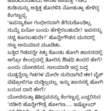
ಹೊಡೆದಿರಬಹುದು ಅಂತಾ ಕಾಣುತ್ತೆ’ ಗಿಡದ
ಕುಡಿಯನ್ನು ಅತ್ತಿತ್ತ ಹೊರಳಿಸಿ ನೋಡುತ್ತಾ ಹೇಳಿದ್ದ
ಕೆಂಗಣ್ಣಪ್ಪ.
‘ಇವನ್ಯಾಕೋ ಗಂಭೀರವಾಗಿ ತೆಗೆದುಕೊಂಡಿಲ್ಲ,
ಸುಮ್ನೆ ಏನೋ ಬಂದು ಹೇಳ್ತಿರಬಹುದೇ? ಇವನನ್ನು
ನಚ್ಚಿ ಕೂರಬಹುದೇ?’ ಹೊನ್ನೇಗೌಡನ ಮನದಲ್ಲಿ
ಸಣ್ಣ ಅನುಮಾನ ಮೂಡಿತು.
ಬತ್ತಿದ ಗಿಡವನ್ನೇ ಕಿತ್ತು ಕೊಂಡು ಹೋಗಿ ಹಾಸನದಲ್ಲಿ
ಆಗ್ರೋ ಕೇಂದ್ರದಲ್ಲಿ ತೋರಿಸಿ ಔಷಧಿ ತಂದರೆ ಹೇಗೆ?
ಎಂದು ಯೋಚಿಸಿದ. ಸಾಲಮಾಡಿ ಇದ್ದ ಬದ್ದ
ದುಡ್ಡನ್ನೆಲ್ಲಾ ಗಿಡಗಳ ಮೇಲೇ ಸುರಿದಾಗಿದೆ ಈಗ ಬೈಕ್
ಪೆಟ್ರೋಲಿಗೂ ದುಡ್ಡಿಲ್ಲವಲ್ಲ, ಇನ್ನು ಹಾಸನಕ್ಕೆ ಹೋಗಿ
ಬರುವ ದಾರಿ ಹೇಗೆ?
ಯೋಚಿಸುತ್ತಾ ನಿಂತಿದ್ದವನನ್ನು ಕೆಂಗಣ್ಣಪ್ಪ ಎಚ್ಚರಿಸಿದ
‘ನಡೀರಿ ಹೊನ್ನೇಗೌಡ್ರೆ ಹೋಗಣ….. ಇಷ್ಟೋಂದ್