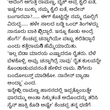
‘ಅದೆಂಗೆ ಆಗುತ್ತೆ ರಾಮಣ್ಣ, ಬೈಕ್ ಅವ್ರ ಕೈಲಿ ಐತೆ,
ಇಷ್ಟಗಲ ಬುಕ್ಕು ನಮ್ಮ ಕೈಲಿ ಐತೆ, ಅದೇನ್
ಬಂಗಾರವಾ?…… ಈಗ್ ಕೊಟ್ಟಿದ್ದೇ ನಮ್ಮ ರೂಲ್ಸಿಗೆ
ವಿರುದ್ಧ…… ಹಳೇ ಸಾಲದ ಬಡ್ಡಿ ಒಂದ್ ತಿಂಗಳದ್ದು
ನಾನೂರು ಬಾಕಿ ನಿಲ್ಸಿದ್ದಾರೆ. ಇನ್ನೂ ಕೊಡು ಅಂದ್ರೆ
ಹೆಂಗೆ?’ ಕೆಂಚಪ್ಪ ಚನ್ನಾಗಿಯೇ ಪಟ್ಟು ಕಲಿತಿದ್ದಾನೆ
ಎಂದು ಕತ್ತೆರಾಮನಿಗೆ ಹೆಮ್ಮೆಯಾಯಿತು.
‘ಇಲ್ಲ ಬಿಡಾ ಮಾರಯ ಎಷ್ಟಾದರೂ ರೈತರು. ಬೆಳೆ
ಬೆಳಕೊಳ್ಲಿ, ಅವ್ರು ಚನ್ನಾಗಿದ್ರೆ ನಾವು’ ರೈತ ಕುಲವನ್ನೇ
ಕೊಂಡಾಡುವವನಂತೆ ಹೇಳಿದ ರಾಮ. ನಿನಗೇನು
ಬಂದೋಬಸ್ತ್ ಮಾಡಿಕೋ. ನಾನೇನ್ ಬ್ಯಾಡಾ
ಅಂದ್ನಾ’ ಎಂದ.
ಇನ್ನೇನಿಲ್ಲ ರಾಮಣ್ಣ ಹಾಸನದಲ್ಲಿ ಇಪ್ಪತ್ತೊಂಬತ್ನೇ
ಫಾರಮ್ಮು ಅಂತಾ ಸಿಕ್ಕುತಂತೆ ಅದೊಂದನ್ನು ತರಿಸಿ
ಸೈನ್ ಹಾಕ್ಸಿ ಕೊಡಿ ಅಷ್ಟೇ’ ಕೆಂಚಪ್ಪ ತನ್ನ ಧಣಿಗೆ