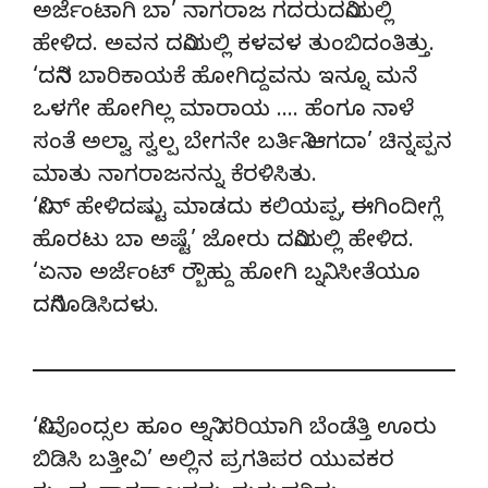
ಅರ್ಜೆಂಟಾಗಿ ಬಾ’ ನಾಗರಾಜ ಗದರುದನಿಯಲ್ಲಿ
ಹೇಳಿದ. ಅವನ ದನಿಯಲ್ಲಿ ಕಳವಳ ತುಂಬಿದಂತಿತ್ತು.
‘ದನಿನ ಬಾರಿಕಾಯಕೆ ಹೋಗಿದ್ದವನು ಇನ್ನೂ ಮನೆ
ಒಳಗೇ ಹೋಗಿಲ್ಲ ಮಾರಾಯ …. ಹೆಂಗೂ ನಾಳೆ
ಸಂತೆ ಅಲ್ವಾ ಸ್ವಲ್ಪ ಬೇಗನೇ ಬರ್ತಿನಿ ಆಗದಾ’ ಚಿನ್ನಪ್ಪನ
ಮಾತು ನಾಗರಾಜನನ್ನು ಕೆರಳಿಸಿತು.
‘ನೀನ್ ಹೇಳಿದಷ್ಟು ಮಾಡದು ಕಲಿಯಪ್ಪ, ಈಗಿಂದೀಗ್ಲೆ
ಹೊರಟು ಬಾ ಅಷ್ಟೆ’ ಜೋರು ದನಿಯಲ್ಲಿ ಹೇಳಿದ.
‘ಏನಾ ಅರ್ಜೆಂಟ್ ರ‍್ಬೌಹ್ದು ಹೋಗಿ ಬನ್ನಿ. ಸೀತೆಯೂ
ದನಿಗೂಡಿಸಿದಳು.
‘ನೀವೊಂದ್ಸಲ ಹೂಂ ಅನ್ನಿ ಸರಿಯಾಗಿ ಬೆಂಡೆತ್ತಿ ಊರು
ಬಿಡಿಸಿ ಬತ್ತೀವಿ’ ಅಲ್ಲಿನ ಪ್ರಗತಿಪರ ಯುವಕರ