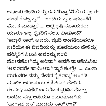
ಅಧಿಕಾರಿ ಚೀಟಿಯನ್ನು ಗಮನಿಸುತ್ತಾ ‘ನಿಮಗೆ ಯರ‍್ರೀ ಈ
ಸಲಹೆ ಕೊಟ್ಟವ್ರು?’ ಅಂಗಡಿಯವ್ರು ಲಾಭದಾಸೆಗೆ
ಮೋಸ ಮಾಡ್ತಾರೆ….. ಅಲ್ಲಿ ಕೃಷಿ ಸಹಾಯಕರು
ಯಾರೂ ಇಲ್ವ ರೈತರಿಗೆ ಸಲಹೆ ಕೊಡೋಕೆ?’
‘ಇದ್ದಾರೆ ಸಾರ್, ಅವರು, ಔµಧಿ ಅಂಗಡಿಯವರೂ
ಸೇರಿಯೇ ಈ ಔಷಧಿಯನ್ನು ಹೊಡೆಯಲು ಹೇಳಿದ್ದು’
ಪರಿಸ್ಥಿತಿಗೆ ಸಿಲುಕಿ ಅವರನ್ನು ನಂಬಿ
ಮೋಸಹೋಗಿದ್ದು ಅರಿವಾಗಿ ಅವನಿಗೆ ನಾಚಿಕೆಯೆನಿಸಿತು.
‘ಅವರವರೇ ಷಾಮೀಲಾಗಿದ್ದಾರೆ ಕಂಣ್ರೀ…… ಎಂತಾ
ದುರಂತರೀ ನಮ್ಮ ದೇಶದ ರೈತರದ್ದು’ ಅಂಗಡಿ
ಮಾಲಿಕ ಅಧಿಕಾರಿಯ ಕಡೆ ತಿರುಗಿ ಹೇಳಿದ.
ಈ ಸಂಭಾಷಣೆಯಿಂದ ದೊಡ್ಡೂರಿನಿಂದ ಹೊತ್ತು
ಬಂದ್ದಿದ್ದ ಸಣ್ಣ ಆಸೆಯೂ ಕಮರತೊಡಗಿತು.
‘ಹಾಗಾದ್ರೆ ಏನ್ ಮಾಡದು ಸಾರ್ ಈಗ?’