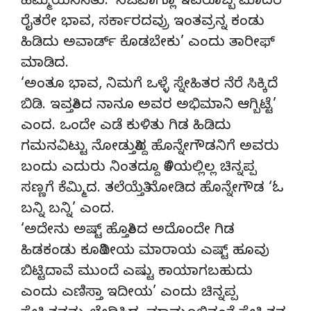
ಹೆಮ್ಮೆಯೆನಿಸಿತು. ‘ನಿಜವಾಗ್ಲೂ ಇವರೊಬ್ಬ ಮಾದರಿ
ರೈತರೇ ಭಾವ, ಸರ್ಕಾರದವ್ರು ಇಂತವ್ರನ್ನ ಕಂಡು
ಹಿಡಿದು ಅವಾರ್ಡ್ ಕೊಡಬೇಕು’ ಎಂದು ತಾರೀಫ್
ಮಾಡಿದ.
‘ಅಂತೂ ಭಾವ, ನಿಮಗೆ ಒಳ್ಳೆ ಸ್ನೇಹಿತರ ನೆರೆ ಸಿಕ್ಕಿದೆ
ಬಿಡಿ. ಇವತ್ತಿಂದ ನಾನೂ ಅವರ ಅಭಿಮಾನಿ ಆಗ್ಬಿಟ್ಟೆ’
ಎಂದ. ಒಂದೇ ಎಡೆ ಕುಳಿತು ಗಿಡ ಹಿಡಿದು
ಗಮನವಿಟ್ಟು ನೋಡುತ್ತಿದ್ದ ಹೊನ್ನೇಗೌಡನಿಗೆ ಅವರು
ಬಂದು ಎದುರು ನಿಂತದ್ದೂ ತಿಳಿಯಲ್ಲಿಲ್ಲ ಚಿನ್ನಪ್ಪ
ಸಣ್ಣಗೆ ಕೆಮ್ಮಿದ. ತಲೆಯೆತ್ತಿ ನೋಡಿದ ಹೊನ್ನೇಗೌಡ ‘ಓ
ಬನ್ನಿ ಬನ್ನಿ’ ಎಂದ.
‘ಅದೇನು ಅಷ್ಟ್ ಹೊತ್ತಿಂದ ಅದೊಂದೇ ಗಿಡ
ಹಿಡಕಂಡು ಕೂತಿದೀಯ ಮಾರಾಯ ಎಷ್ಟ್ ಹೂವು
ಬಿಟ್ಟಿದಾವೆ ಮುಂದೆ ಎಷ್ಟು ಕಾಯಾಗಬಹುದು
ಎಂದು ಎಣಿಸ್ತಾ ಇದೀಯ’ ಎಂದು ಚಿನ್ನಪ್ಪ