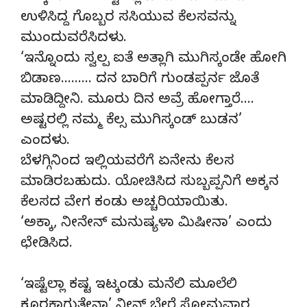
ಉಳಿಸಿದ್ದ ಗೊಬ್ಬರ ಸಸಿಯುವ ಕೆಲಸವನ್ನು
ಮುಂದುವರೆಸಿದಳು.
‘ಇನ್ನೊಂದು ಸ್ವಲ್ಪ ಐತೆ ಅತ್ಲಾಗಿ ಮುಗಿಸ್ಕಂಡೇ ಹೋಗಿ
ಬಿಡಾಣ……… ದನ ಬಾರಿಗೆ ಗುಂಡಪ್ಪರ್ನ ಜೊತೆ
ಮಾಡಿದ್ದೀನಿ. ಮೂರು ದಿನ ಅವ್ರೆ ಹೋಗ್ತಾರೆ….
ಅಷ್ಟರಲ್ಲಿ ನಮ್ಮ ಕೆಲ್ಸ ಮುಗಿಸ್ಕಂಡ್ ಬುಡನ’
ಎಂದಳು.
ಬೆಳಗ್ಗಿನಿಂದ ಇಲ್ಲಿಯವರೆಗೆ ಏನೇನು ಕೆಲಸ
ಮಾಡಿರಬಹುದು. ಯೋಚಿಸಿದ ಸುಬ್ಬಪ್ಪನಿಗೆ ಅಕ್ಕನ
ಕೆಲಸದ ವೇಗ ಕಂಡು ಅಚ್ಚರಿಯಾಯಿತು.
‘ಅಕ್ಕಾ, ನೀನೇನ್ ಮನುಷ್ಯಳಾ ಮಿಷೀನಾ’ ಎಂದು
ಛೇಡಿಸಿದ.
‘ಇಷ್ಟೆಲ್ಲಾ ಕಷ್ಟ ಇಟ್ಕಂಡು ಮನೆಲಿ ಮೂಲೆಲಿ
ಕೂರಕಾಗುತ್ತೇನಾ’ ನೀನ್ ಬೇರೆ ಸೋಮವಾರ