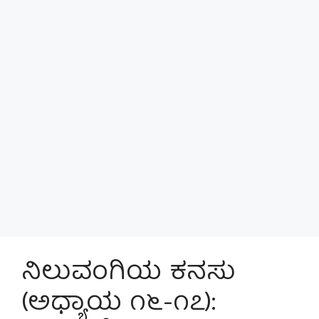
ನಿಲುವಂಗಿಯ ಕನಸು
(ಅಧ್ಯಾಯ ೧೬-೧೭):