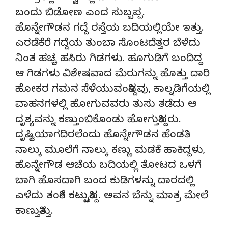
ಬಂದು ಬಿಡೋಣ ಎಂದ ಸುಬ್ಬಪ್ಪ.
ಹೊನ್ನೇಗೌಡನ ಗದ್ದೆ ರಸ್ತೆಯ ಬದಿಯಲ್ಲಿಯೇ ಇತ್ತು.
ಎರಡೆಕೆರೆ ಗದ್ದೆಯ ತುಂಬಾ ಸೊಂಟದೆತ್ತರ ಬೆಳೆದು
ನಿಂತ ಹಚ್ಚ ಹಸಿರು ಗಿಡಗಳು. ಹೂಗುಡಿಗೆ ಬಂದಿದ್ದ
ಆ ಗಿಡಗಳು ವಿಶೇಷವಾದ ಮೆರುಗನ್ನು ಹೊತ್ತು ದಾರಿ
ಹೋಕರ ಗಮನ ಸೆಳೆಯುವಂತಿದ್ದವು, ಕಾಲ್ನಡಿಗೆಯಲ್ಲಿ
ವಾಹನಗಳಲ್ಲಿ ಹೋಗುವವರು ತುಸು ತಡೆದು ಆ
ದೃಶ್ಯವನ್ನು ಕಣ್ತುಂಬಿಕೊಂಡು ಹೋಗುತ್ತಿದ್ದರು.
ದೃಷ್ಟಿಯಾಗದಿರಲೆಂದು ಹೊನ್ನೇಗೌಡನ ಹೆಂಡತಿ
ನಾಲ್ಕು ಮೂಲೆಗೆ ನಾಲ್ಕು ಕಣ್ಣು ಮಡಕೆ ಹಾಕಿದ್ದಳು,
ಹೊನ್ನೇಗೌಡ ಆಚೆಯ ಬದಿಯಲ್ಲಿ ತೋಟದ ಒಳಗೆ
ಬಾಗಿ ಹೊಸದಾಗಿ ಬಂದ ಕುಡಿಗಳನ್ನು ದಾರದಲ್ಲಿ
ಎಳೆದು ತಂತಿಗೆ ಕಟ್ಟುತ್ತಿದ್ದ. ಅವನ ಬೆನ್ನು ಮಾತ್ರ ಮೇಲೆ
ಕಾಣುತ್ತಿತ್ತು.