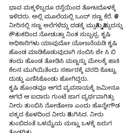
ಭಾವ ಮಕ್ಕಳಿಬ್ಬರೂ ರಸ್ತೆಯಿಂದ ತೋಟದೊಳಕ್ಕೆ
ಇಳಿದರು. ಅಲ್ಲಿ ಮೂಲೆಯಲ್ಲಿ ಒಂದ್ ಸಣ್ಣ ಕೆರೆ. ತಿಳಿ
ನೀರಿನಲ್ಲಿ ಸಣ್ಣ ಅಲೆಗಳೆದ್ದು ದಡಕ್ಕೆ ಮುತ್ತಿಕ್ಕುತ್ತಿದ್ದುದನ್ನು
ಕೌತುಕದಿಂದ ನೋಡುತ್ತಾ ನಿಂತ ಸುಬ್ಬಪ್ಪ. ಕೃಷಿ
ಅಧಿಕಾರಿಗಳು ಯಾವುದೋ ಯೋಜನೆಯಡಿ ಕೃಷಿ
ಹೊಂಡ ಮಾಡಿಕೊಡುವುದಾಗಿ ನಂಬಿಸಿ ಜೇ ಸಿ ಬಿ
ತಂದು ಹೊಂಡ ತೋಡಿಸಿ ಮಣ್ಣನ್ನು ಮೇಲಕ್ಕೆ ಹಾಕಿ
ಕೆಲಸ ಮುಗಿಯಿತೆಂದು ಸರ್ಕಾರಕ್ಕೆ ವರದಿ ಕೊಟ್ಟು
ದುಡ್ಡು ಎಣಿಸಿಕೊಂಡು ಹೋಗಿದ್ದರು.
ಕೃಷಿ ಹೊಂಡವೂ ಆಗದೆ ವ್ಯವಸಾಯಕ್ಕೆ ಜಮೀನೂ
ಆಗದೆ ಆ ಐದಾರು ಗುಂಟೆ ಜಾಗ ವ್ಯರ್ಥವಾಗಿತ್ತು
ನೀರು ತುಂಬಿಸಿ ನೋಡೋಣ ಎಂದು ಹೊನ್ನೇಗೌಡ
ಪಕ್ಕದ ಕೊಳದಿಂದ ನೀರು ತಿರುಗಿಸಿದ. ನೀರು
ತುಂಬಿದಂತೆ ಒಳಮೈಯ ಮಣ್ಣು ಒಳಕ್ಕೆ ಜರುಗ