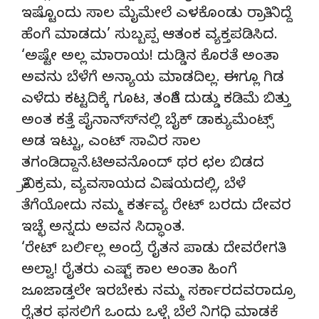
ಇಷ್ಟೊಂದು ಸಾಲ ಮೈಮೇಲೆ ಎಳಕೊಂಡು ರಾತ್ರಿ ನಿದ್ದೆ
ಹೆಂಗೆ ಮಾಡದು’ ಸುಬ್ಬಪ್ಪ ಆತಂಕ ವ್ಯಕ್ತಪಡಿಸಿದ.
‘ಅಷ್ಟೇ ಅಲ್ಲ ಮಾರಾಯ! ದುಡ್ಡಿನ ಕೊರತೆ ಅಂತಾ
ಅವನು ಬೆಳೆಗೆ ಅನ್ಯಾಯ ಮಾಡದಿಲ್ಲ. ಈಗ್ಲೂ ಗಿಡ
ಎಳೆದು ಕಟ್ಟದಿಕ್ಕೆ ಗೂಟ, ತಂತಿಗೆ ದುಡ್ಡು ಕಡಿಮೆ ಬಿತ್ತು
ಅಂತ ಕತ್ತೆ ಪೈನಾನ್ಸ್‍ನಲ್ಲಿ ಬೈಕ್ ಡಾಕ್ಯುಮೆಂಟ್ಸ್
ಅಡ ಇಟ್ಟು, ಎಂಟ್ ಸಾವಿರ ಸಾಲ
ತಗಂಡಿದ್ದಾನೆ.ಟಿಅವನೊಂದ್ ಥರ ಛಲ ಬಿಡದ
ತ್ರಿವಿಕ್ರಮ, ವ್ಯವಸಾಯದ ವಿಷಯದಲ್ಲಿ, ಬೆಳೆ
ತೆಗೆಯೋದು ನಮ್ಮ ಕರ್ತವ್ಯ ರೇಟ್ ಬರದು ದೇವರ
ಇಚ್ಛೆ ಅನ್ನದು ಅವನ ಸಿದ್ಧಾಂತ.
‘ರೇಟ್ ಬರ್ಲಿಲ್ಲ ಅಂದ್ರೆ ರೈತನ ಪಾಡು ದೇವರೇಗತಿ
ಅಲ್ವಾ! ರೈತರು ಎಷ್ಟ್ ಕಾಲ ಅಂತಾ ಹಿಂಗೆ
ಜೂಜಾಡ್ತಲೇ ಇರಬೇಕು ನಮ್ಮ ಸರ್ಕಾರದವರಾದ್ರೂ
ರೈತರ ಫಸಲಿಗೆ ಒಂದು ಒಳ್ಳೆ ಬೆಲೆ ನಿಗಧಿ ಮಾಡಕೆ