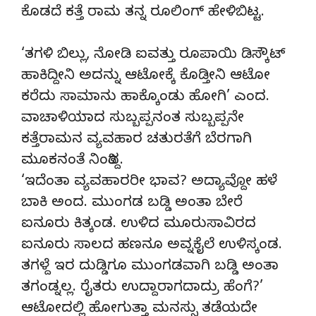
ಕೊಡದೆ ಕತ್ತೆ ರಾಮ ತನ್ನ ರೂಲಿಂಗ್ ಹೇಳಿಬಿಟ್ಟ.
‘ತಗಳಿ ಬಿಲ್ಲು, ನೋಡಿ ಐವತ್ತು ರೂಪಾಯಿ ಡಿಸ್ಕೌಟ್
ಹಾಕಿದ್ದೀನಿ ಅದನ್ನು ಆಟೋಕ್ಕೆ ಕೊಡ್ತೀನಿ ಆಟೋ
ಕರೆದು ಸಾಮಾನು ಹಾಕ್ಕೊಂಡು ಹೋಗಿ’ ಎಂದ.
ವಾಚಾಳಿಯಾದ ಸುಬ್ಬಪ್ಪನಂತ ಸುಬ್ಬಪ್ಪನೇ
ಕತ್ತೆರಾಮನ ವ್ಯವಹಾರ ಚತುರತೆಗೆ ಬೆರಗಾಗಿ
ಮೂಕನಂತೆ ನಿಂತಿದ್ದ.
‘ಇದೆಂತಾ ವ್ಯವಹಾರರೀ ಭಾವ? ಅದ್ಯಾವ್ದೋ ಹಳೆ
ಬಾಕಿ ಅಂದ. ಮುಂಗಡ ಬಡ್ಡಿ ಅಂತಾ ಬೇರೆ
ಐನೂರು ಕಿತ್ಕಂಡ. ಉಳಿದ ಮೂರುಸಾವಿರದ
ಐನೂರು ಸಾಲದ ಹಣನೂ ಅವ್ನಕೈಲೆ ಉಳಿಸ್ಕಂಡ.
ತಗಳ್ದೆ ಇರ ದುಡ್ಡಿಗೂ ಮುಂಗಡವಾಗಿ ಬಡ್ಡಿ ಅಂತಾ
ತಗಂಡ್ನಲ್ಲ. ರೈತರು ಉದ್ದಾರಾಗದಾದ್ರು ಹೆಂಗೆ?’
ಆಟೋದಲ್ಲಿ ಹೋಗುತ್ತಾ ಮನಸ್ಸು ತಡೆಯದೇ