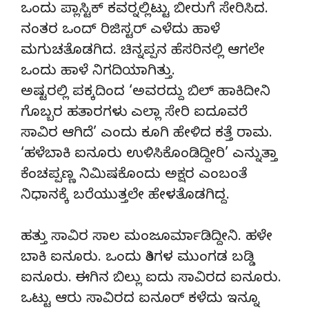
ಒಂದು ಪ್ಲಾಸ್ಟಿಕ್ ಕವರ್‍ನಲ್ಲಿಟ್ಟು ಬೀರುಗೆ ಸೇರಿಸಿದ.
ನಂತರ ಒಂದ್ ರಿಜಿಸ್ಟರ್ ಎಳೆದು ಹಾಳೆ
ಮಗುಚತೊಡಗಿದ. ಚಿನ್ನಪ್ಪನ ಹೆಸರಿನಲ್ಲಿ ಆಗಲೇ
ಒಂದು ಹಾಳೆ ನಿಗದಿಯಾಗಿತ್ತು.
ಅಷ್ಟರಲ್ಲಿ ಪಕ್ಕದಿಂದ ‘ಅವರದ್ದು ಬಿಲ್ ಹಾಕಿದೀನಿ
ಗೊಬ್ಬರ ಹತಾರಗಳು ಎಲ್ಲಾ ಸೇರಿ ಐದೂವರೆ
ಸಾವಿರ ಆಗಿದೆ’ ಎಂದು ಕೂಗಿ ಹೇಳಿದ ಕತ್ತೆ ರಾಮ.
‘ಹಳೆಬಾಕಿ ಐನೂರು ಉಳಿಸಿಕೊಂಡಿದ್ದೀರಿ’ ಎನ್ನುತ್ತಾ
ಕೆಂಚಪ್ಪಣ್ಣ ನಿಮಿಷಕೊಂದು ಅಕ್ಷರ ಎಂಬಂತೆ
ನಿಧಾನಕ್ಕೆ ಬರೆಯುತ್ತಲೇ ಹೇಳತೊಡಗಿದ್ದ.
ಹತ್ತು ಸಾವಿರ ಸಾಲ ಮಂಜೂರ್ಮಾಡಿದ್ದೀನಿ. ಹಳೇ
ಬಾಕಿ ಐನೂರು. ಒಂದು ತಿಂಗಳ ಮುಂಗಡ ಬಡ್ಡಿ
ಐನೂರು. ಈಗಿನ ಬಿಲ್ಲು ಐದು ಸಾವಿರದ ಐನೂರು.
ಒಟ್ಟು ಆರು ಸಾವಿರದ ಐನೂರ್ ಕಳೆದು ಇನ್ನೂ