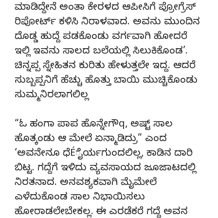
ಮಾಡಿದ್ದೇನೆ ಅಂತಾ ಕೇರಳದ ಆಪೀಸಿಗೆ ಪ್ರೋಗ್ರೆಸ್
ರಿಪೋರ್ಟ್ ಕಳಿಸಿ ನಿರಾಳವಾದ. ಅವನು ಮುಂದಿನ
ದೊಡ್ಡ ಹುದ್ದೆ ಪಡಕೊಂಡು ವರ್ಗವಾಗಿ ಹೋದರೆ
ಇಲ್ಲಿ ಇವನು ಸಾಲದ ಬಲೆಯಲ್ಲಿ ಸಿಲುಕಿಕೊಂಡ’.
ಚಿನ್ನಪ್ಪ ಸ್ನೇಹಿತನ ಕುರಿತು ಹೇಳುತ್ತಲೇ ಇದ್ದ. ಆದರೆ
ಸುಬ್ಬಪ್ಪನಿಗೆ ಹೆಚ್ಚು ಹೊತ್ತು ಬಾಯಿ ಮುಚ್ಚಿಕೊಂಡು
ಸುಮ್ಮನಿರಲಾಗಲಿಲ್ಲ
“ಓ ಹಂಗಾ ಪಾಪ ಹೊನ್ನೇಗೌq, ಅಷ್ಟ್ ಸಾಲ
ಹೊತ್ಕಂಡು ಆ ಮೇಲೆ ಏನ್ಮಾಡಿದ್ರು” ಎಂದ
‘ಅವನೇನೂ ಧೆÉೈರ್ಯಗುಂದಲಿಲ್ಲ, ಕಾಡಿನ ದಾರಿ
ಬಿಟ್ಟ. ಗದ್ದೆಗೆ ಇಳಿದು ವ್ಯವಸಾಯದ ಜೂಜಾಟದಲ್ಲಿ
ನಿರತನಾದ. ಅನವಶ್ಯಕವಾಗಿ ಮೈಮೇಲೆ
ಎಳೆದುಕೊಂಡ ಸಾಲ ನಿಭಾಯಿಸಲು
ಹೋರಾಡಲೇಬೇಕಲ್ಲ. ಈ ಎರಡೆಕರೆ ಗದ್ದೆ ಅವನ