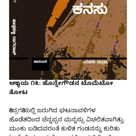
ಅಧ್ಯಾಯ ೧೬: ಹೊನ್ನೇಗೌಡನ ಟೊಮೆಟೋ
ತೋಟ
ತೀವ್ರಗತಿಯಲ್ಲಿ ಜರುಗಿದ ಘಟನಾವಳಿಗಳ
ಹೊಡೆತದಿಂದ ಚೆನ್ನಪ್ಪನ ಮನ್ನಸ್ಸು ವಿಚಲಿತವಾಗಿತ್ತು.
ಮಂಕು ಬಡಿದವರಂತೆ ಕುಳಿತ ಗಂಡನನ್ನು ಕುರಿತು