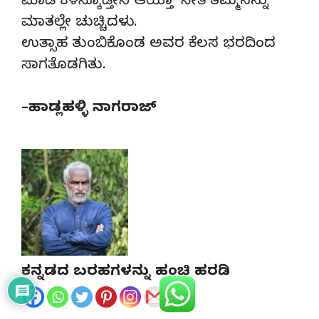
ಮಾಡಿ ಕಳಿಸ್ಕೊಡ್ತೀನಿ ಆಯ್ತಾ’ ಸೀತೆ ತಮ್ಮನನ್ನು
ಮಾತಲ್ಲೇ ಚುಚ್ಚಿದಳು.
ಉತ್ಸಾಹ ತುಂಬಿಕೊಂಡ ಅವರ ಕೆಲಸ ಭರದಿಂದ
ಸಾಗತೊಡಗಿತು.
–ಹಾಡ್ಲಹಳ್ಳಿ ನಾಗರಾಜ್
ಕನ್ನಡದ ಬರಹಗಳನ್ನು ಹಂಚಿ ಹರಡಿ