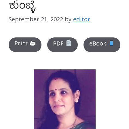
ಕುಂಬ್ಳೆ.
September 21, 2022
by
editor
Print 🖨
PDF
eBook