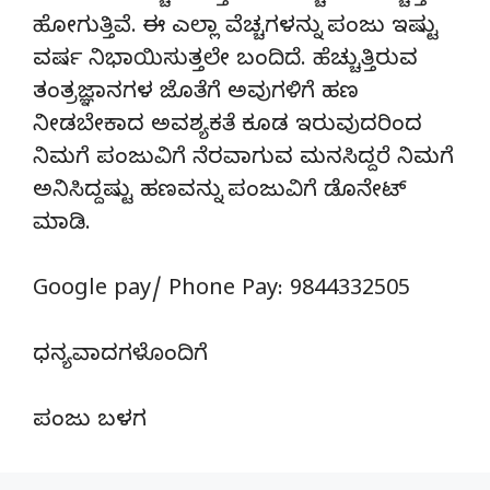
ಹೋಗುತ್ತಿವೆ. ಈ ಎಲ್ಲಾ ವೆಚ್ಚಗಳನ್ನು ಪಂಜು ಇಷ್ಟು
ವರ್ಷ ನಿಭಾಯಿಸುತ್ತಲೇ ಬಂದಿದೆ. ಹೆಚ್ಚುತ್ತಿರುವ
ತಂತ್ರಜ್ಞಾನಗಳ ಜೊತೆಗೆ ಅವುಗಳಿಗೆ ಹಣ
ನೀಡಬೇಕಾದ ಅವಶ್ಯಕತೆ ಕೂಡ ಇರುವುದರಿಂದ
ನಿಮಗೆ ಪಂಜುವಿಗೆ ನೆರವಾಗುವ ಮನಸಿದ್ದರೆ ನಿಮಗೆ
ಅನಿಸಿದ್ದಷ್ಟು ಹಣವನ್ನು ಪಂಜುವಿಗೆ ಡೊನೇಟ್‌
ಮಾಡಿ.
Google pay/ Phone Pay: 9844332505
ಧನ್ಯವಾದಗಳೊಂದಿಗೆ
ಪಂಜು ಬಳಗ