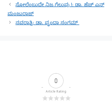
ಸೋಲೆಂಬುದೇ ನಿಜ ಗೆಲುವು !: ಡಾ. ಹೆಚ್ ಎನ್
ಮಂಜುರಾಜ್
ನವರಾತ್ರಿ: ಡಾ. ವೃಂದಾ ಸಂಗಮ್
0
Article Rating