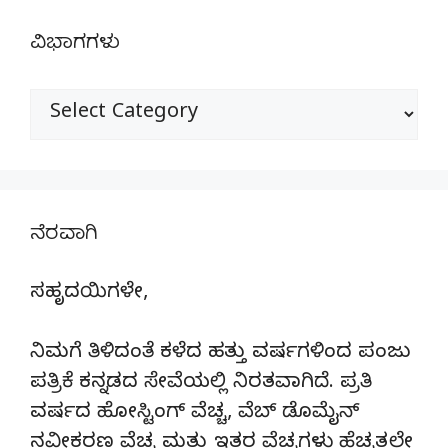
ವಿಭಾಗಗಳು
ವಿಭಾಗಗಳು
ನೆರವಾಗಿ
ಸಹೃದಯಿಗಳೇ,
ನಿಮಗೆ ತಿಳಿದಂತೆ ಕಳೆದ ಹತ್ತು ವರ್ಷಗಳಿಂದ ಪಂಜು
ಪತ್ರಿಕೆ ಕನ್ನಡದ ಸೇವೆಯಲ್ಲಿ ನಿರತವಾಗಿದೆ. ಪ್ರತಿ
ವರ್ಷದ ಹೋಸ್ಟಿಂಗ್‌ ವೆಚ್ಚ, ವೆಬ್‌ ಡೊಮೈನ್‌
ನವೀಕರಣ ವೆಚ್ಚ ಮತ್ತು ಇತರ ವೆಚ್ಚಗಳು ಹೆಚ್ಚತ್ತಲೇ