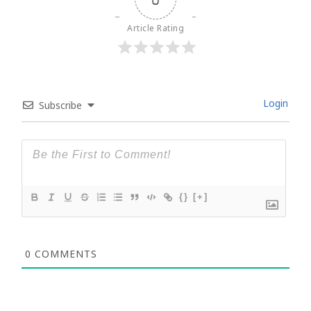
Article Rating
Login
Subscribe
{}
[+]
0
COMMENTS