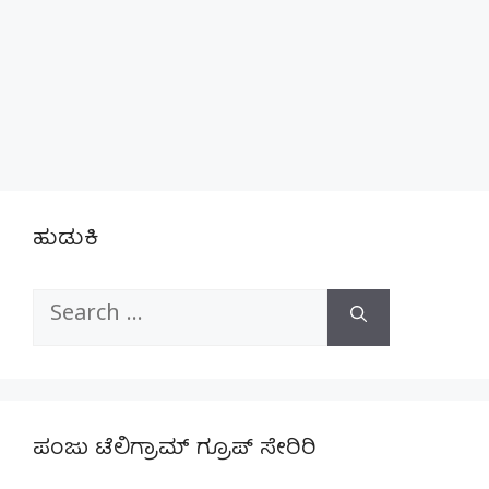
ಹುಡುಕಿ
Search
for:
ಪಂಜು ಟೆಲಿಗ್ರಾಮ್ ಗ್ರೂಪ್ ಸೇರಿರಿ