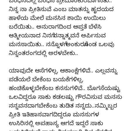
ಬಂಧನದಲ್ಲಿ ಬಂಧಿಸಿ ಪ್ರೇಮಾಂಕುರವಾಗಿಸಿತು..
ನಿನ್ನ ನಾ ಪ್ರೀತಿಸುವೆ ಎಂಬ ಮಾತನ್ನು ಹೃದಯದ
ಹಾಳೆಯ ಮೇಲೆ ಮನಸಿನ ಶಾಯಿ ಉಯಿಲು
ಬರೆಯಿತು.. ಅನುರಾಗದಿಂದ ಆಪ್ತತೆ ಬೆಳೆಸಿ
ಆತ್ಮೀಯನಾದ ನಿನಗೆ ನನ್ನಾತ್ಮವನೆ ಅರ್ಪಿಸುವ
ಮನಸಾಯಿತು.. ನನ್ನೊಳಗೆ ಅಂಕುರಗೊಂಡ ಒಲವು
ನಿನ್ನಂತರಂಗದಲ್ಲಿ ಅರಳಬೇಕು..
ಯಾವುದೇ ಆಸೆಗಳಿಲ್ಲ, ಆಕಾಂಕ್ಷೆಗಳಿವೆ.. ಎಲ್ಲವನ್ನು
ಪಡೆಯಲೆ ಬೇಕೆಂಬ ಬಯಕೆಗಳಿಲ್ಲ,
ಹಂಚಿಕೊಳ್ಳಬೇಕೆಂಬ ಕನಸುಗಳಿವೆ.. ಬೊಗಸೆಯಷ್ಟು
ಒಲವಿದ್ದರೂ ಸಾಕು ಕಡಲಷ್ಟು ಗೌರವಿಸುವ ಮನಸು
ನನ್ನವನದಾಗಬೇಕೆಂಬ ತುಡಿತ ನನ್ನದು..ನಮ್ಮಿಬ್ಬರ
ಪ್ರೀತಿ ಇತಿಹಾಸವಾಗದಿದ್ದರೂ ಮನಸುಗಳ
ಉಸಿರಿನಲ್ಲಿ ಅಪಹಾಸ್ಯ ಆಗದೆ ಇದ್ದರೆ ಸಾಕು