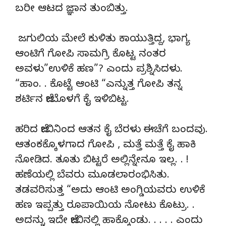
ಬರೀ ಆಟದ ಜ್ಞಾನ ತುಂಬಿತ್ತು.
ಜಗುಲಿಯ ಮೇಲೆ ಕುಳಿತು ಕಾಯುತ್ತಿದ್ದ, ಭಾಗ್ಯ
ಆಂಟಿಗೆ ಗೋಪಿ ಸಾಮಗ್ರಿ ಕೊಟ್ಟ ನಂತರ
ಅವಳು”ಉಳಿಕೆ ಹಣ”? ಎಂದು ಪ್ರಶ್ನಿಸಿದಳು.
“ಹಾಂ. . ಕೊಟ್ಟೆ ಆಂಟಿ “ಎನ್ನುತ್ತ ಗೋಪಿ ತನ್ನ
ಶರ್ಟಿನ ಜೇಬೊಳಗೆ ಕೈ ಇಳಿಬಿಟ್ಟ.
ಹರಿದ ಜೇಬಿನಿಂದ ಆತನ ಕೈ ಬೆರಳು ಈಚೆಗೆ ಬಂದವು.
ಆತಂಕಕ್ಕೊಳಗಾದ ಗೋಪಿ , ಮತ್ತೆ ಮತ್ತೆ ಕೈ ಹಾಕಿ
ನೋಡಿದ. ತೂತು ಬಿಟ್ಟರೆ ಅಲ್ಲಿನ್ನೇನೂ ಇಲ್ಲ. . !
ಹಣೆಯಲ್ಲಿ ಬೆವರು ಮೂಡಲಾರಂಭಿಸಿತು.
ತಡವರಿಸುತ್ತ “ಅದು ಆಂಟಿ ಅಂಗ್ಡಿಯವರು ಉಳಿಕೆ
ಹಣ ಇಪ್ಪತ್ತು ರೂಪಾಯಿಯ ನೋಟು ಕೊಟ್ರು. .
ಅದನ್ನು ಇದೇ ಜೇಬಿನಲ್ಲಿ ಹಾಕ್ಕೊಂಡು. . . . . ಎಂದು