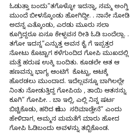
ಓಡುತ್ತಾ ಬಂದು”ತಗೊಳ್ಳೋ ಇದನ್ನಾ, ನಮ್ಮ ಅಂಗ್ಡಿ
ಮುಂದೆ ಬೀಳಸ್ಕೊಂಡು ಹೋಗಿದ್ದೀ. . ನಾನೇ ನೋಡಿ
ಅದನ್ನ ಎತ್ಕೊಂಡು, ಎರಡು ಮೂರು ಸಲಾ
ಕೂಗ್ತಿದ್ದರೂ ಏನೂ ಕೇಳ್ದವನ ರೀತಿ ಓಡಿ ಬಂದೆಲ್ಲಾ. .
ತಗೋ ಇದನ್ನ”ಎನ್ನುತ್ತ ಅವನ ಕೈ ಗೆ ಇಪ್ಪತ್ತರ
ನೋಟು ಕೊಟ್ಟಾಗ ಕಳೆಗುಂದಿದ ಗೋಪಿ ಮುಖದಲ್ಲಿ
ಮತ್ತೆ ಹರುಷ ಉಕ್ಕಿ ಬಂದಿತು. ಕೂಡಲೇ ಆತ ಆ
ಹಣವನ್ನು ಭಾಗ್ಯ ಆಂಟಿಗೆ ಕೊಟ್ಟು, ಆಟಕ್ಕೆ
ಹೊರಡಲು ಮುಂದಾದ. ಇದೆಲ್ಲವನ್ನೂ ಬಾಗಿಲಲ್ಲೇ
ನಿಂತು ನೋಡುತ್ತಿದ್ದ ಗೋಪಿಯ , ತಾಯಿ ಆತನನ್ನು
ಕೂಗಿ” ಗೋಪೀ. . ಬಾ ಇಲ್ಲಿ, ಎಲ್ಲಿ ನಿನ್ನ ಷರ್ಟ
ಬಿಚ್ಚಿಕೊಡು, ಹರಿದ ಜೇಬು ಸರಿಮಾಡ್ತೇನೆ” ಎಂದು
ಹೇಳಿದಾಗ, ಅಮ್ಮನ ಮಮತೆಗೆ ಮಾರು ಹೋದ
ಗೋಪಿ ಓಡಿಬಂದು ಅವಳನ್ನು ತಬ್ಬಿಕೊಂಡ.