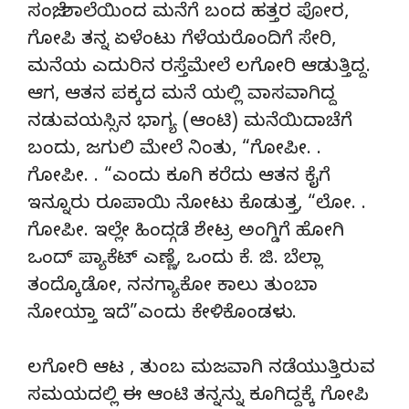
ಸಂಜೆ, ಶಾಲೆಯಿಂದ ಮನೆಗೆ ಬಂದ ಹತ್ತರ ಪೋರ,
ಗೋಪಿ ತನ್ನ ಏಳೆಂಟು ಗೆಳೆಯರೊಂದಿಗೆ ಸೇರಿ,
ಮನೆಯ ಎದುರಿನ ರಸ್ತೆಮೇಲೆ ಲಗೋರಿ ಆಡುತ್ತಿದ್ದ.
ಆಗ, ಆತನ ಪಕ್ಕದ ಮನೆ ಯಲ್ಲಿ ವಾಸವಾಗಿದ್ದ
ನಡುವಯಸ್ಸಿನ ಭಾಗ್ಯ (ಆಂಟಿ) ಮನೆಯಿದಾಚೆಗೆ
ಬಂದು, ಜಗುಲಿ ಮೇಲೆ ನಿಂತು, “ಗೋಪೀ. .
ಗೋಪೀ. . “ಎಂದು ಕೂಗಿ ಕರೆದು ಆತನ ಕೈಗೆ
ಇನ್ನೂರು ರೂಪಾಯಿ ನೋಟು ಕೊಡುತ್ತ, “ಲೋ. .
ಗೋಪೀ. ಇಲ್ಲೇ ಹಿಂದ್ಗಡೆ ಶೇಟ್ರ ಅಂಗ್ಡಿಗೆ ಹೋಗಿ
ಒಂದ್ ಪ್ಯಾಕೆಟ್ ಎಣ್ಣೆ, ಒಂದು ಕೆ. ಜಿ. ಬೆಲ್ಲಾ
ತಂದ್ಕೊಡೋ, ನನಗ್ಯಾಕೋ ಕಾಲು ತುಂಬಾ
ನೋಯ್ತಾ ಇದೆ”ಎಂದು ಕೇಳಿಕೊಂಡಳು.
ಲಗೋರಿ ಆಟ , ತುಂಬ ಮಜವಾಗಿ ನಡೆಯುತ್ತಿರುವ
ಸಮಯದಲ್ಲಿ ಈ ಆಂಟಿ ತನ್ನನ್ನು ಕೂಗಿದ್ದಕ್ಕೆ ಗೋಪಿ