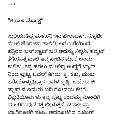
***
“ಕಪಾಳ ಮೋಕ್ಷ”
ಸುರಿಯುತ್ತಿದ್ದ ಮಳೆಹನಿಗಳು ಜೋರಾದಾಗ, ಸ್ಕೂಟೀ
ಮೇಲೆ ಹೊರಟಿದ್ದ ಶಾಲಿನಿ, ಲಗುಬಗೆಯಿಂದ
ಹತ್ತಿರದ ಬಸ್ ಸ್ಟಾಪ್ ಬಳಿ ಅದನ್ನು ನಿಲ್ಲಿಸಿ, ಹೆಲ್ಮೆಟ್
ತೆಗೆಯುತ್ತ ಖಾಲಿ ಇದ್ದ ಸೀಟಿನ ಮೇಲೆ ಬಂದು
ಕುಳಿತು, ತನ್ನ ಹೆಗಲು ಮೇಲಿದ್ದ ಉದ್ದನೆ ಬ್ಯಾಗ್
ನಿಂದ ಪುಟ್ಟ ಟವಲ್ ತೆಗೆದು ಕೈ, ಕತ್ತು, ಮುಖ
ಒರೆಸಿಕೊಳ್ಳುತ್ತಿದ್ದಾಗ ಅವಳ ದೃಷ್ಟಿ, ಅದೇ ಬಸ್
ಸ್ಟಾಪ್ ನ ಎದುರು ಬದಿ ಗೋಡೆಯ ಕೆಳಗೆ
ಭಿಕ್ಷುಕಿಯೊರ್ವಳು ತನ್ನ ಪುಟ್ಟ ಕಂದಮ್ಮ ನೊಂದಿಗೆ
ಮಲಗಿರುವುದರತ್ತ ಬೀಳುತ್ತದೆ. ಟವಲ್ ನ್ನು
ಬ್ಯಾಗಿನೊಳಗೆ ಇಟ್ಟು, ಅದರೊಳಗಿದ್ದ ರೈಟಿಂಗ್