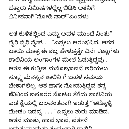
ಪಳಗಿದ ಕೈ ಯಿಂದ ಶಾಲಿನಿ ಆ ವ್ಯಕ್ತಿಯ ಚಿತ್ರವನ್ನು
ಹತ್ತಾರು ನಿಮಿಷಗಳಲ್ಲೆಲ್ಲ ಬಿಡಿಸಿ ಆತನಿಗೆ
ವಿನೀತನಾಗಿ”ನೋಡಿ ಸಾರ್”ಎಂದಳು.
ಆತ ಕುಳಿತಲ್ಲಿಂದ ಎದ್ದು ಅವಳ ಮುಂದೆ ನಿಂತು”
ವೈರಿ ವೈರಿ ನೈಸ್. . . “ಎನ್ನಲು ಆರಂಭಿಸಿದ. ಆತನ
ಬಾಯಿ ಮಾತ್ರ ಈ ಶಬ್ದ ಹೇಳುತ್ತಿತ್ತೇ ವಿನಃ ಕಣ್ಣುಗಳು
ಶಾಲಿನಿಯ ಅಂಗಾಂಗಳ ಮೇಲೆ ಓಡುತ್ತಿದ್ದವು .
ಆತನ ಈ ಕುತ್ಸೀತ ಮನೋಭಾವನೆ ಅರಿಯಲು
ಸೂಕ್ಷ್ಮ ಮನಸ್ಸಿನ ಶಾಲಿನಿ ಗೆ ಬಹಳ ಸಮಯ
ಬೇಕಾಗಲಿಲ್ಲ. ಆತ ಹಾಗೇ ನೋಡುತ್ತಿದ್ದವ ತನ್ನ
ಜೇಬಿನಿಂದ ಐನೂರರ ನೋಟು ತೆಗೆದು ಶಾಲಿನಿಯ
ಎಡ ಕೈಯಲ್ಲಿ ಬಲವಂತವಾಗಿ ಇಡುತ್ತ “ಇಟ್ಕೊಳ್ಳಿ
ಮೇಡಂ ಇದನ್ನ. . . . “ಎನ್ನಲು ಶುರು ಮಾಡಿದ.
ಆತನ ಮಾತು, ಹಾವ ಭಾವ, ವರ್ತನೆ