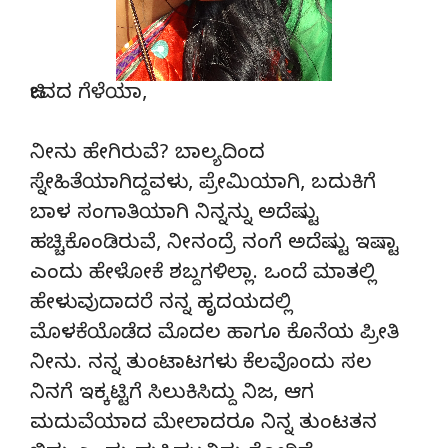
ಜೀವದ ಗೆಳೆಯಾ,
ನೀನು ಹೇಗಿರುವೆ? ಬಾಲ್ಯದಿಂದ
ಸ್ನೇಹಿತೆಯಾಗಿದ್ದವಳು, ಪ್ರೇಮಿಯಾಗಿ, ಬದುಕಿಗೆ
ಬಾಳ ಸಂಗಾತಿಯಾಗಿ ನಿನ್ನನ್ನು ಅದೆಷ್ಟು
ಹಚ್ಚಿಕೊಂಡಿರುವೆ, ನೀನಂದ್ರೆ ನಂಗೆ ಅದೆಷ್ಟು ಇಷ್ಟಾ
ಎಂದು ಹೇಳೋಕೆ ಶಬ್ದಗಳಿಲ್ಲಾ. ಒಂದೆ ಮಾತಲ್ಲಿ
ಹೇಳುವುದಾದರೆ ನನ್ನ ಹೃದಯದಲ್ಲಿ
ಮೊಳಕೆಯೊಡೆದ ಮೊದಲ ಹಾಗೂ ಕೊನೆಯ ಪ್ರೀತಿ
ನೀನು. ನನ್ನ ತುಂಟಾಟಗಳು ಕೆಲವೊಂದು ಸಲ
ನಿನಗೆ ಇಕ್ಕಟ್ಟಿಗೆ ಸಿಲುಕಿಸಿದ್ದು ನಿಜ, ಆಗ
ಮದುವೆಯಾದ ಮೇಲಾದರೂ ನಿನ್ನ ತುಂಟತನ