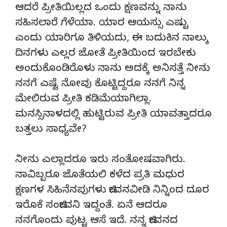
ಆದರೆ ಪ್ರೀತಿಯಿಲ್ಲದ ಒಂದು ಕ್ಷಣವನ್ನು ನಾನು
ಸಹಿಸಲಾರೆ ಗೆಳೆಯಾ. ಯಾರ ಆಯಸ್ಸು ಎಷ್ಟು
ಎಂದು ಯಾರಿಗೂ ತಿಳಿಯದು, ಈ ಬದುಕಿನ ನಾಲ್ಕು
ದಿನಗಳು ಎಲ್ಲರ ಜೋತೆ ಪ್ರೀತಿಯಿಂದ ಇರಬೇಕು
ಅಂದುಕೊಂಡಿರೊಳು ನಾನು ಅದಕ್ಕೆ ಅನಿಸತ್ತೆ ನೀನು
ನನಗೆ ಎಷ್ಟೆ ನೋವು ಕೊಟ್ಟಿದ್ದರೂ ನನಗೆ ನಿನ್ನ
ಮೇಲಿರುವ ಪ್ರೀತಿ ಕಡಿಮೆಯಾಗಿಲ್ಲಾ.
ಮನಸ್ಸಿನಾಳದಲ್ಲಿ ಹುಟ್ಟಿರುವ ಪ್ರೀತಿ ಯಾವತ್ತಾದರೂ
ಬತ್ತಲು ಸಾಧ್ಯವೇ?
ನೀನು ಎಲ್ಲಾದರೂ ಇರು ಸಂತೋಷವಾಗಿರು.
ನಾವಿಬ್ಬರೂ ಜೊತೆಯಲಿ ಕಳೆದ ಪ್ರತಿ ಮಧುರ
ಕ್ಷಣಗಳ ಸಿಹಿನೆನಪುಗಳು ಜೀವನವೀಡಿ ನಿನ್ನಿಂದ ದೂರ
ಇರೊಕೆ ಸಂಜೀವನಿ ಇದ್ದಂತೆ. ಏನೆ ಆದರೂ
ನನಗೊಂದು ಪುಟ್ಟ ಆಸೆ ಇದೆ. ನನ್ನ ಜೀವನದ