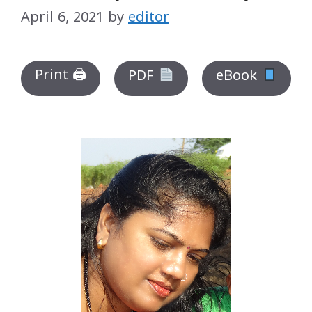
April 6, 2021
by
editor
Print 🖨
PDF
eBook