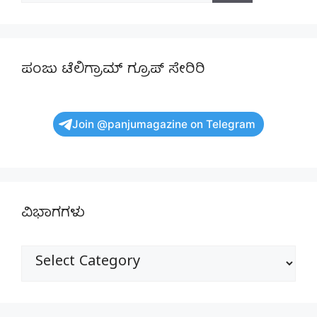
ಪಂಜು ಟೆಲಿಗ್ರಾಮ್ ಗ್ರೂಪ್ ಸೇರಿರಿ
Join @panjumagazine on Telegram
ವಿಭಾಗಗಳು
ವಿಭಾಗಗಳು