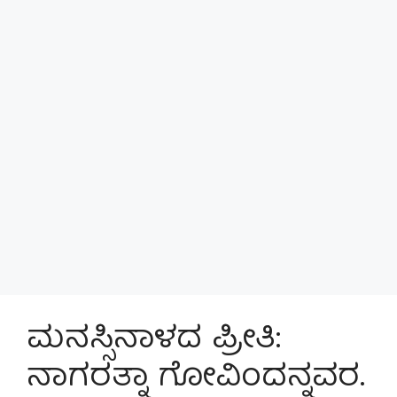
ಮನಸ್ಸಿನಾಳದ ಪ್ರೀತಿ:
ನಾಗರತ್ನಾ ಗೋವಿಂದನ್ನವರ.