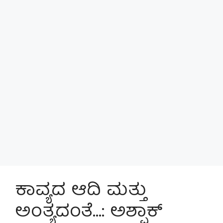
ಕಾವ್ಯದ ಆದಿ ಮತ್ತು
ಅಂತ್ಯದಂತೆ…: ಅಶ್ಫಾಕ್