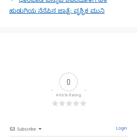
ಧಾರವಾಡ ಎನ್ನುವ ಶಹರದೊಳಗೆ ಹಳೆ
ಹುಡುಗಿಯ ನೆನೆಪಿನ ಜಾತ್ರೆ: ವೃಶ್ಚಿಕ ಮುನಿ
0
Article Rating
Login
Subscribe