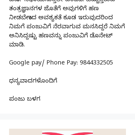
ವರ್ಷ ನಿಭಾಯಿಸುತ್ತಲೇ ಬಂದಿದೆ. ಹೆಚ್ಚುತ್ತಿರುವ
ತಂತ್ರಜ್ಞಾನಗಳ ಜೊತೆಗೆ ಅವುಗಳಿಗೆ ಹಣ
ನೀಡಬೇಕಾದ ಅವಶ್ಯಕತೆ ಕೂಡ ಇರುವುದರಿಂದ
ನಿಮಗೆ ಪಂಜುವಿಗೆ ನೆರವಾಗುವ ಮನಸಿದ್ದರೆ ನಿಮಗೆ
ಅನಿಸಿದ್ದಷ್ಟು ಹಣವನ್ನು ಪಂಜುವಿಗೆ ಡೊನೇಟ್‌
ಮಾಡಿ.
Google pay/ Phone Pay: 9844332505
ಧನ್ಯವಾದಗಳೊಂದಿಗೆ
ಪಂಜು ಬಳಗ