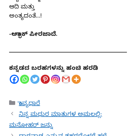
ಆದಿ ಮತ್ತು
ಅಂತ್ಯದಂತೆ…!
-ಅಶ್ಫಾಕ್ ಪೀರಜಾದೆ.
ಕನ್ನಡದ ಬರಹಗಳನ್ನು ಹಂಚಿ ಹರಡಿ
Categories
ಕಾವ್ಯಧಾರೆ
ನಿನ್ನ ಮಧುರ ಮಾತುಗಳ ಅಮಲಲ್ಲಿ:
ಮನೋಹರ್‌ ಜನ್ನು