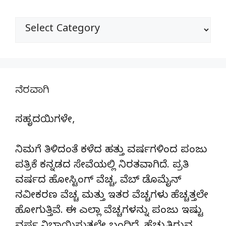
ವಿಭಾಗಗಳು
ನೆರವಾಗಿ
ಸಹೃದಯಿಗಳೇ,
ನಿಮಗೆ ತಿಳಿದಂತೆ ಕಳೆದ ಹತ್ತು ವರ್ಷಗಳಿಂದ ಪಂಜು
ಪತ್ರಿಕೆ ಕನ್ನಡದ ಸೇವೆಯಲ್ಲಿ ನಿರತವಾಗಿದೆ. ಪ್ರತಿ
ವರ್ಷದ ಹೋಸ್ಟಿಂಗ್‌ ವೆಚ್ಚ, ವೆಬ್‌ ಡೊಮೈನ್‌
ನವೀಕರಣ ವೆಚ್ಚ ಮತ್ತು ಇತರ ವೆಚ್ಚಗಳು ಹೆಚ್ಚತ್ತಲೇ
ಹೋಗುತ್ತಿವೆ. ಈ ಎಲ್ಲಾ ವೆಚ್ಚಗಳನ್ನು ಪಂಜು ಇಷ್ಟು