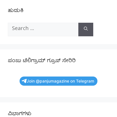
ಹುಡುಕಿ
Search
for:
ಪಂಜು ಟೆಲಿಗ್ರಾಮ್ ಗ್ರೂಪ್ ಸೇರಿರಿ
Join @panjumagazine on Telegram
ವಿಭಾಗಗಳು