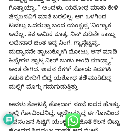
ಎರ‌್ಡೊರ‌್ಸೆ ಆಯ್ತು ಅಲ್ವ.. ಯಾರಾ ಏನಾ ಅಂತ
ಗೊತ್ತಾಯ್ತಾ..” ಅಂದಳು. ಯಶೋಧ ಮಾತು ಕೇಳಿ
ಚೆನ್ನಬಸವಿಗೆ ಮಾತೆ ಬರಲಿಲ್ಲ. ಆಗ ಒಳಗಿಂದ
ಟವಲ್ಲು ಒದರುತ್ತಾ ಬಂದ ಯಂಕ್ಟಪ್ಪ ‘ನಿಂಗ್ಯಾಕ
ಅದೆಲ್ಲ.. ತಿಕ ಅಮಿಕ ಕೂತ್ಕ. ನಿನ್ ಕುಡಿನೇ ಕಾಣ್ದು
ಅದೇನಾರ ಚಿಂತ ಇದ್ದ ನಿಂಗ. ಗ್ಯಾನ್ಗೆಟ್ಟವ್ಳ..
ಮದ್ಯಾನನೇ ತ್ವಾಟುಕ್ಕೋಗಿ ಮೋಟ್ರು ಆನ್ ಮಾಡಿ
ಹಿಪ್ನೇರಳ ತ್ವಾಟ್ಗ ನೀರ್ ಬುಡು ಅಂದಿ ಮಾಡ್ದ್ಯಾ”
ಅಂತ ರೇಗಿದ. ಅವನ ರೇಗಿಗೆ ಸೋಡು ತಿರುಗಿಸಿ
ಸಿಡುಕಿ ಬೀದಿಗೆ ಬಿದ್ದ ಯಶೋಧ ತಲೆಗೆ ಮುಡಿದಿದ್ದ
ಮಲ್ಲಿಗೆ ಮೊಗ್ಗು ಗಮಗುಡುತ್ತಿತ್ತು.
ಅವಳು ತೋಟಕ್ಕೆ ಹೋದಾಗ ಸಂಜೆ ಐದರ ಹೊತ್ತು.
ಅಲ್ಲಿ ಗೋವಿಂದನಿದ್ದ. ಅಲ್ಲೆ ಕೆಲಸಕ್ಕಿದ್ದ ಈ ಗೋವಿಂದ
ಶಿವನಂಜನ ಸಿಟ್ಟಿಗೆ ಯಂಕ್ಟಪ್ಪನ ಜೊತೆ ಕೆಲಸ ಬಿಟ್ಟು