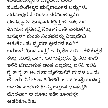
ಮಲೆ ಮಾದೇಶ್ವರನ ಬೆಟ್ಟದಿಂದ ಬಂದ
ಶಂಭುಲಿಂಗೇಶ್ವರ ಮಲ್ಲಿಕಾರ್ಜುನ ಬಸ್ಸುಗಳು
ನರಸೀಪುರದ ಗುಂಜಾ ನರಸಿಂಹಸ್ವಾಮಿ
ದೇವಸ್ಥಾನದ ಹಿಂಭಾಗದಲ್ಲಿದ್ದ ಹುಣಸೇಮರ
ತೋಪಿನ ಸೈಡಿನಲ್ಲಿ ನಿಂತಾಗ ರಾತ್ರಿ ಎಂಟಾಗಿತ್ತು.
ಬಸ್ಸೊಳಗೆ ಕುಂತು ನಿಂತವರನ್ನು ನಿದ್ರಾದೇವಿ
ಆತುಕೊಂಡು ಡ್ರೈವರ್ ಕ್ಲೀನರನ ಕೂಗಿಗೆ
ಲಗುಬಗೆಯಿಂದ ಎದ್ದರೆ ಇನ್ನು ಕೆಲವರು ಆಕಳಿಸುತ್ತಲೇ
ಕಣ್ಣು ಮುಚ್ಚಿ ಹಾಗೇ ಒರಗುತ್ತಿದ್ದರು. ಕ್ಲೀನರು ಇಳಿರಿ
ಇಳಿರಿ ಟೇಮಾಗುತ್ತ ಅಂತ ಎಲ್ಲರನ್ನು ಏಳಿಸಿ ಇಳಿಸಿ
ರೈಟ್ ರೈಟ್ ಅಂತ ಬಾಯಲ್ಲೇ ನಾಲಿಗೆ ಮಡಚಿ ಒಂದು
ಜೋರು ವಿಶೆಲ್ ಹಾಕಿದೇಟಿಗೆ ಜಗನ್ ಜಾತ್ರೆಯಂತಿದ್ದ
ಜನಗಳ ಸಂದಿಯಲ್ಲೆ ಬಸ್ಸು ಬರ‌್ರಂತ ಧೂಳೆಬ್ಬಿಸಿ
ಹೊರಟಾಗ ಆ ಧೂಳು ಇಡೀ ತೋಪನ್ನೇ
ಅಡರಿಕೊಂಡಿತು.