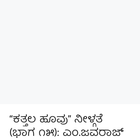
“ಕತ್ತಲ ಹೂವು” ನೀಳ್ಗತೆ
(ಭಾಗ ೧೫): ಎಂ.ಜವರಾಜ್