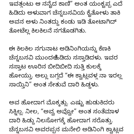
ಇವತ್ಗಂಟು ಆ ನನೈದ ಕಾಣಿ” ಅಂತ ಯಂಕ್ಟಪ್ಪ ಎದೆ
ಹಿಡಿದು ಅಳುವಾಗ ಚೆನ್ನಬಸವಿಯ ಕೈತೋಳು ತಾಕಿ
ಅವನ ಅಳು ನಿಂತದ್ದು ಕಂಡು ಇಡಿ ತೋಟಾಗಿದ್
ತೋಟೆಲ್ಲ ಕಿಲಕಿಲನೆ ನಗತೊಡಗಿತು.
ಈ ಕಿಲಕಿಲ ನಗುನಾಟ ಅಡಿನಿಂಗಿಯನ್ನು ಕೆಣಕಿ
ಚೆನ್ನಬಸವಿ ಮುಂದಲೆ ಹಿಡಿದು ಸಸ್ತಾಡಿದಳು. ಇವರ
ಸಸ್ತಾಟ ಊರಿನ ಬೀದಿಬೀದಿ ಸುತ್ತಿ ಕುಲಕ್ಕೆ
ಹೋಯ್ತು. ಅಲ್ಲು ಬಗ್ಗದೆ “ಈ ಕ್ವಾಟ್ಲವಳ್ಗ ನಾ ಇರಲ್ಲ
ಸಾಯ್ತಿನಿ” ಅಂತ ಸೇತುವೆ ದಾರಿ ಹಿಡ್ದಳು.
ಅವ ಹೋದಾಗ ಮೊಕ್ಕತ್ಲು. ಎಷ್ಟು ಹುಡುಕಿದರು
ಸಿಕ್ನಿಲ್ಲ. ನೀಲ, “ಅವ್ವ ಅವ್ವೋ” ಅಂತ ಸಂತೆಮಾಳ
ದಾರಿ ಹಿಡ್ದು ನಿಲಸೋಗಕ್ಕೆ ಹೋದಾಗ ಸರೊತ್ತು.
ಚೆನ್ನಬಸವಿ ಅವರಪ್ಪನ ಮನೇಲಿ ಅಡಿನಿಂಗಿ ಕ್ವಾಟ್ಲವ