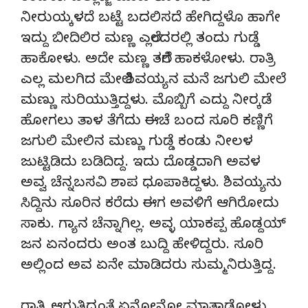
ನೀರುಯ್ಕಳದೆ ಬಟ್ಟೆ ಬದಲಿಸದೆ ಹೇಗಿದ್ದಳೊ ಹಾಗೇ
ಇದ್ದು ಬೀದಿಲಿರ ಮಣ್ಣ ಎಲ್ಲೆಂದರಲ್ಲಿ ತಂದು ಗುಡ್ಡೆ
ಹಾಕೋಳು. ಅದೇ ಮಣ್ಣ ತಲೆಗೆ ಹಾಕಳೋಳು. ರಾತ್ರಿ
ಎಲ್ಲ ಮಲಗಿದ ಮೇಲೆ ಶಿವಯ್ಯನ ಮನೆ ಜಗುಲಿ ಮೇಲೆ
ಮಣ್ಣು ಸುರಿಯುತ್ತಿದ್ದಳು. ಮೊಬ್ಬಿಗೆ ಎದ್ದು ನೀರ‌್ಕಡೆ
ಹೋಗಲು ತಾಳ ತೆಗೆದು ಈಚೆ ಬಂದ ಸೂರಿ ಕಣ್ಣಿಗೆ
ಜಗುಲಿ ಮೇಲಿನ ಮಣ್ಣು ಗುಡ್ಡೆ ಕಂಡು ನೀಲಳ
ಜುಟ್ಟಿಡಿದು ಬಡಿದಿದ್ದ. ಇದು ದೊಡ್ಡದಾಗಿ ಅವಳ
ಅವ್ವ ಚೆನ್ನಬಸವಿ ಶಾಪ ಧೂಪಾಕಿದ್ದಳು. ಶಿವಯ್ಯನು
ಸಿದ್ದಿನು ಸೂರಿನ ಕರೆದು ಈಗ ಅವಳಿಗೆ ಆಗಿರೋದು
ಸಾಕು. ಗ್ಯಾನ ಚೆನ್ನಾಗಿಲ್ಲ. ಅವ್ಳ ಯಾಕಪ್ಪ ಹೊಡ್ದಯ್
ಜನ ಏನಂದರು ಅಂತ ಬುದ್ದಿ ಹೇಳಿದ್ದರು. ಸೂರಿ
ಅಲ್ಲಿಂದ ಅವ ಏನೇ ಮಾಡಿದರು ಸುಮ್ಮನಿರುತ್ತಿದ್ದ.