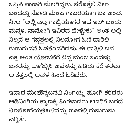
ಒಪ್ಪಿಸಿ ಸಾಕಾಗಿ ಮಲಗಿದ್ದಳು. ಸರೊತ್ತಲಿ ನೀಲ
ಬಂದದ್ದು ನೋಡಿ ಮಂಜ ಗಾಬರಿಯಾಗಿ ಬಾ ಅಂದ.
ನೀಲ “ಅಲ್ಲಿ ಎಲ್ಲ ಗಾಬ್ರಿಯಾಗರ ಇವ ಇಲ್ ಬಂದು
ಮನ್ಗಳ. ನಾನೋಗಿ ಇವಿರದ ಹೇಳ್ಬೇಕು” ಅಂತ ಅಲ್ಲಿ
ನಿಲ್ಲದೆ ಆ ಗವ್ಗತ್ತಲಲ್ಲಿ ನಿಲಸೋಗ ಓಣಿ ದಾರಿಲಿ
ಗುಡುಗುಡನೆ ಓಡತೊಡಗಿದಳು. ಈ ರಾತ್ರಿಲಿ ಏನ
ಎತ್ತ ಅಂತ ಯೋಚನೆಗೆ ಬಿದ್ದ ಮಂಜ ಒಂದಷ್ಟು
ಜನರನ್ನು ಕೂಗೆಬ್ಬಿಸಿ ಅವಳನ್ನು ಹಿಡಿದು ಕರೆ ತರಲು
ಆ ಕತ್ತಲಲ್ಲಿ ಅವಳ ಹಿಂದೆ ಓಡಿದರು.
ಇದಾದ ಮೇಲೆ ಚೆನ್ನಬಸವಿ ನಿಂಗಯ್ಯ ಹೋಗಿ ಕರೆದರು
ಅಡಿನಿಂಗಿಯ ಕ್ಯಾಣಕ್ಕೆ ತಿಂಗಳಾದರು ಊರಿಗೆ ಬರದೆ
ನಿಲಸೋಗೆಯಲ್ಲೆ ಉಳಿದದ್ದು ಊರಲ್ಲಿ ಗುಸುಗುಸು
ಎದ್ದಿತು.