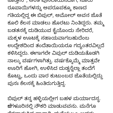
ಕೊಡ್ತೀನಿ”, ಅಂತ ಪುಸಲಾಯಿಸಿದಾಗ, ನೂರು
ರೂಪಾಯಿಗಳನ್ನು ಅಪರೂಪಕ್ಕೂ ಕಾಣದ
ಗತಿಯಲ್ಲಿದ್ದ ಈ ಬಿಪುಲ್, ಅಮೋಲ್ ಅವನ ಜೊತೆ
ಕೂಲಿ ಕೆಲಸ ಮಾಡಲು ಹೊರಟು ನಿಂತಿದ್ದರು. ತಮ್ಮ
ಬಡತನಕ್ಕೆ ದುಡಿಯುವ ಕೈಯೊಂದು ಸೇರಿದರೆ,
ಮಕ್ಕಳ ಊಟಕ್ಕೆ ಸಹಾಯವಾಗಬಹುದೆಂಬ
ಉದ್ದೇಶದಿಂದ ತಂದೆತಾಯಿಯರೂ ಗದ್ಯಂತರವಿಲ್ಲದೆ
ಕಳಿಸಿದ್ದರು. ಈಗಾಗಲೇ ವಿಪುಲ್ ದುಡಿಯತೊಡಗಿ
ನಾಲ್ಕು ವರ್ಷಗಳಾಗಿತ್ತು. ವರ್ಷಕ್ಕೊಮ್ಮೆ ಮಾತ್ತವೇ
ಊರಿಗೆ ಹೋಗಿ, ಉಳಿಸಿದ ದುಡ್ಡನ್ನೆಲ್ಲಾ ತಂದೆಗೆ
ಕೊಟ್ಟು, ಒಂದು ವಾರ ಕುಟುಂಬದ ಜೊತೆಯಲ್ಲಿದ್ದು
ಪುನಃ ಕೆಲಸಕ್ಕೆ ಹಿಂತಿರುಗುತ್ತಿದ್ದ.
ಬಿಪುಲ್ ತನ್ನ ಹಳ್ಳಿಯಲ್ಲೀಗ ಬಹಳ ಮರ್ಯಾದಸ್ಥ.
ಬೆಂಗಳೂರಿನಲ್ಲಿ ನೌಕರಿ ಮಾಡುವವನು. ಮನೆಗೂ