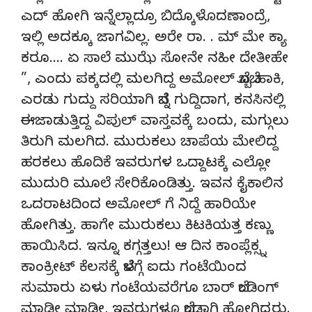
ಎದ್ ಹೋಗಿ ಇನ್ನೆಲ್ಲಾದ್ರೂ ಬಿದ್ಕೊಳೊದಣಾಂದ್ರೆ,
ಇಲ್ಲಿ ಅದಕ್ಕೂ ಜಾಗವಿಲ್ಲ. ಅರೇ ರಾ. . ಮ್ ಮೇ ಕ್ಯಾ
ಕರೂ…. ಏ ಸಾಲೆ ಮುಝೆ ಸೋನೇ ನಹೀ ದೇತೀಹೇ
”, ಎಂದು ಪಕ್ಕದಲ್ಲಿ ಮಲಗಿದ್ದ ಅಮೋಲ್ ಬೊಬ್ಬೆ ಹಾಕಿ,
ಎರಡು ಗುದ್ದು ಸರಿಯಾಗಿ ಬೆನ್ನ ಗುದ್ದಿದಾಗ, ಕನಸಿನಲ್ಲಿ
ಈಜಾಡುತ್ತಿದ್ದ ವಿಪುಲ್ ವಾಸ್ತವಕ್ಕೆ ಬಂದು, ಮಗ್ಗುಲು
ತಿರುಗಿ ಮಲಗಿದ. ಮುರುಕಲು ಚಾಪೆಯ ಮೇಲಿದ್ದ
ಹರಕಲು ಹೊದಿಕೆ ಇವರುಗಳ ಒದ್ದಾಟಕ್ಕೆ ಎಲ್ಲೋ
ಮುದುರಿ ಮೂಲೆ ಸೇರಿಕೊಂಡಿತ್ತು. ಇವನ ಕೈಕಾಲಿನ
ಒದರಾಟದಿಂದ ಅಮೋಲ್ ಗೆ ನಿದ್ದೆ ಹಾರಿಯೇ
ಹೋಗಿತ್ತು. ಹಾಗೇ ಮುರುಕಲು ಕಿಟಕಿಯತ್ತ ಕಣ್ಣು
ಹಾಯಿಸಿದ. ಇನ್ನೂ ಕಗ್ಗತ್ತಲು! ಆ ದಿನ ಕಾಂಪ್ಲೆಕ್ಸ್ನ
ಕಾಂಕ್ರೀಟ್ ಕೆಲಸಕ್ಕೆ ಬೆಳಗ್ಗೆ ಐದು ಗಂಟೆಯಿಂದ
ಸುಮಾರು ಏಳು ಗಂಟೆಯವರೆಗೂ ಬಾರ್ ಬೆಂಡಿಂಗ್
ಮಾಡೀ ಮಾಡೀ, ಇವರುಗಳೂ ಬೆಂಡಾಗಿ ಹೋಗಿದ್ದರು.