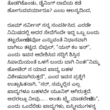
ತೊಡಗಿಕೊಂಡು, ಡೈನಿಂಗ್ ಲಾಬಿಯ ಕಡೆ
ಹೋಗುವವರ್ಯಾರೂ? ಎಂಬ ಆಲಸ್ಯದಿಂದ,
ರೂಮ್ ಸರ್ವೀಸ್ ನನ್ನ ಸಂಪರ್ಕಿಸಿದ. ಎರಡೇ
ನಿಮಿಷದಲ್ಲಿ ಅದರ ಸೇವೆಗೆಂದೇ ಇದ್ದ ಒಬ್ಬ ಬಂದು
ತಟ್ಟಲೋಬೇಡವೋ ಎನ್ನುವಂತೆ ನಿಧಾನವಾಗಿ
ಬಾಗಿಲು ತಟ್ಟಿದ. ಬಿಪುಲ್, ”ಯಸ್ ಕಂ ಇನ್”,
ಎಂದು ಇವನ ಆದೇಶಿಸಿದ ಸದ್ದಿಗೆ ಶಿಸ್ತಿನ
ಸಿಪಾಯಿಯಂತೆ ಒಳಗೆ ಬಂದು ಬಾಗಿ ನಿಂತ!”ನಿಮ್ಮ
ಹೋಟೆಲ್ ನ ಯಾವ ಖಾದ್ಯ ಬಹಳ
ವಿಶೇಷವಾಗಿರುತ್ತದೆ”, ಎಂದ ಇವನ ಪ್ರಶ್ನೆಗೆ
ಉತ್ಸಾಹಿತನಾಗಿ, ”ಸರ್, ನಮ್ಮಲ್ಲಿನ ಎಲ್ಲ
ಖಾದ್ಯಗಳೂ ಬಹಳವೇ ಯೂನಿಕ್ ಆಗಿರುತ್ತದೆ.
ಅದರಲ್ಲೂ ನೀವು…. . ಅಂತು ಟ್ರೈ ಮಾಡಲೇಬೇಕು”,
ಎಂದು ಒಂದೆರೆಡು ಖಾದ್ಯಗಳು, ಐಸ್ಕ್ರೀಮುಗಳನ್ನ