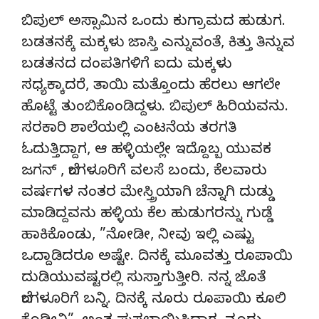
ಬಿಪುಲ್ ಅಸ್ಸಾಮಿನ ಒಂದು ಕುಗ್ರಾಮದ ಹುಡುಗ.
ಬಡತನಕ್ಕೆ ಮಕ್ಕಳು ಜಾಸ್ತಿ ಎನ್ನುವಂತೆ, ಕಿತ್ತು ತಿನ್ನುವ
ಬಡತನದ ದಂಪತಿಗಳಿಗೆ ಐದು ಮಕ್ಕಳು
ಸಧ್ಯಕ್ಕಾದರೆ, ತಾಯಿ ಮತ್ತೊಂದು ಹೆರಲು ಆಗಲೇ
ಹೊಟ್ಟೆ ತುಂಬಿಕೊಂಡಿದ್ದಳು. ಬಿಪುಲ್ ಹಿರಿಯವನು.
ಸರಕಾರಿ ಶಾಲೆಯಲ್ಲಿ ಎಂಟನೆಯ ತರಗತಿ
ಓದುತ್ತಿದ್ದಾಗ, ಆ ಹಳ್ಳಿಯಲ್ಲೇ ಇದ್ದೊಬ್ಬ ಯುವಕ
ಜಗನ್ , ಬೆಂಗಳೂರಿಗೆ ವಲಸೆ ಬಂದು, ಕೆಲವಾರು
ವರ್ಷಗಳ ನಂತರ ಮೇಸ್ತ್ರಿಯಾಗಿ ಚೆನ್ನಾಗಿ ದುಡ್ಡು
ಮಾಡಿದ್ದವನು ಹಳ್ಳಿಯ ಕೆಲ ಹುಡುಗರನ್ನು ಗುಡ್ಡೆ
ಹಾಕಿಕೊಂಡು, ”ನೋಡೀ, ನೀವು ಇಲ್ಲಿ ಎಷ್ಟು
ಒದ್ದಾಡಿದರೂ ಅಷ್ಟೇ. ದಿನಕ್ಕೆ ಮೂವತ್ತು ರೂಪಾಯಿ
ದುಡಿಯುವಷ್ಟರಲ್ಲಿ ಸುಸ್ತಾಗುತ್ತೀರಿ. ನನ್ನ ಜೊತೆ
ಬೆಂಗಳೂರಿಗೆ ಬನ್ನಿ. ದಿನಕ್ಕೆ ನೂರು ರೂಪಾಯಿ ಕೂಲಿ