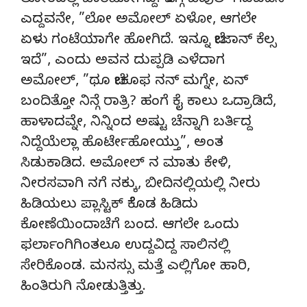
ಲೋಕದಲ್ಲಿ ಜಾರಿಹೋಗಿದ್ದ. ಬೆಳಗ್ಗೆ ಬಿಪುಲ್ ಗಡಬಡಿಸಿ
ಎದ್ದವನೇ, ”ಲೋ ಅಮೋಲ್ ಏಳೋ, ಆಗಲೇ
ಏಳು ಗಂಟೆಯಾಗೇ ಹೋಗಿದೆ. ಇನ್ನೂ ಬೇಜಾನ್ ಕೆಲ್ಸ
ಇದೆ”, ಎಂದು ಅವನ ದುಪ್ಪಡಿ ಎಳೆದಾಗ
ಅಮೋಲ್, ”ಥೂ ಬೇಕೂಫ ನನ್ ಮಗ್ನೇ, ಏನ್
ಬಂದಿತ್ತೋ ನಿನ್ಗೆ ರಾತ್ರಿ? ಹಂಗೆ ಕೈ ಕಾಲು ಒದ್ರಾಡಿದೆ,
ಹಾಳಾದವ್ನೇ, ನಿನ್ನಿಂದ ಅಷ್ಟು ಚೆನ್ನಾಗಿ ಬರ್ತಿದ್ದ
ನಿದ್ದೆಯೆಲ್ಲಾ ಹೊರ್ಟೇಹೋಯ್ತು”, ಅಂತ
ಸಿಡುಕಾಡಿದ. ಅಮೋಲ್ ನ ಮಾತು ಕೇಳಿ,
ನೀರಸವಾಗಿ ನಗೆ ನಕ್ಕು, ಬೀದಿನಲ್ಲಿಯಲ್ಲಿ ನೀರು
ಹಿಡಿಯಲು ಪ್ಲಾಸ್ಟಿಕ್ ಕೆೊಡ ಹಿಡಿದು
ಕೋಣೆಯಿಂದಾಚೆಗೆ ಬಂದ. ಆಗಲೇ ಒಂದು
ಫರ್ಲಾಂಗಿಗಿಂತಲೂ ಉದ್ದವಿದ್ದ ಸಾಲಿನಲ್ಲಿ
ಸೇರಿಕೊಂಡ. ಮನಸ್ಸು ಮತ್ತೆ ಎಲ್ಲಿಗೋ ಹಾರಿ,
ಹಿಂತಿರುಗಿ ನೋಡುತ್ತಿತ್ತು.