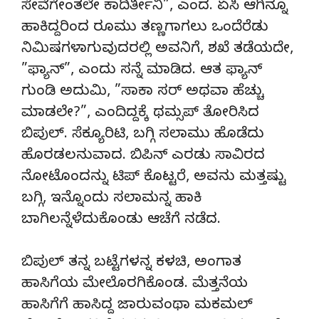
ಸೇವೆಗೇಂತಲೇ ಕಾದಿರ್ತೀನಿ”, ಎಂದ. ಏಸಿ ಆಗಿನ್ನೂ
ಹಾಕಿದ್ದರಿಂದ ರೂಮು ತಣ್ಣಗಾಗಲು ಒಂದೆರೆಡು
ನಿಮಿಷಗಳಾಗುವುದರಲ್ಲಿ ಅವನಿಗೆ, ಶಖೆ ತಡೆಯದೇ,
”ಫ್ಯಾನ್”, ಎಂದು ಸನ್ನೆ ಮಾಡಿದ. ಆತ ಫ್ಯಾನ್
ಗುಂಡಿ ಅದುಮಿ, ”ಸಾಕಾ ಸರ್ ಅಥವಾ ಹೆಚ್ಚು
ಮಾಡಲೇ?”, ಎಂದಿದ್ದಕ್ಕೆ ಥಮ್ಸಪ್ ತೋರಿಸಿದ
ಬಿಪುಲ್. ಸೆಕ್ಯೂರಿಟಿ, ಬಗ್ಗಿ ಸಲಾಮು ಹೊಡೆದು
ಹೊರಡಲನುವಾದ. ಬಿಪಿನ್ ಎರಡು ಸಾವಿರದ
ನೋಟೊಂದನ್ನು ಟಿಪ್ ಕೊಟ್ಟರೆ, ಅವನು ಮತ್ತಷ್ಟು
ಬಗ್ಗಿ, ಇನ್ನೊಂದು ಸಲಾಮನ್ನ ಹಾಕಿ
ಬಾಗಿಲನ್ನೆಳೆದುಕೊಂಡು ಆಚೆಗೆ ನಡೆದ.
ಬಿಪುಲ್ ತನ್ನ ಬಟ್ಟೆಗಳನ್ನ ಕಳಚಿ, ಅಂಗಾತ
ಹಾಸಿಗೆಯ ಮೇಲೊರಗಿಕೊಂಡ. ಮೆತ್ತನೆಯ
ಹಾಸಿಗೆಗೆ ಹಾಸಿದ್ದ ಜಾರುವಂಥಾ ಮಕಮಲ್