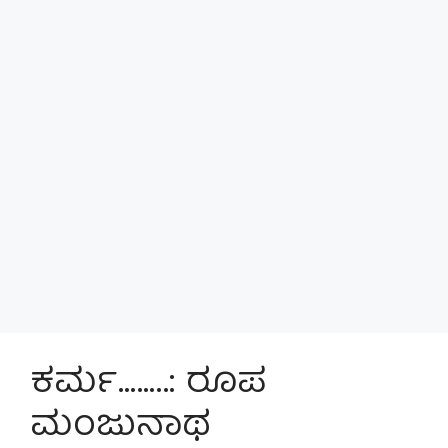
ಕರ್ಮ……..: ರೂಪ
ಮಂಜುನಾಥ