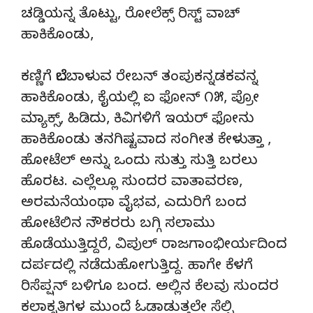
ಚಡ್ಡಿಯನ್ನ ತೊಟ್ಟು, ರೋಲೆಕ್ಸ್ ರಿಸ್ಟ್ ವಾಚ್
ಹಾಕಿಕೊಂಡು,
ಕಣ್ಣಿಗೆ ಬೆಲೆಬಾಳುವ ರೇಬನ್ ತಂಪುಕನ್ನಡಕವನ್ನ
ಹಾಕಿಕೊಂಡು, ಕೈಯಲ್ಲಿ ಐ ಫೋನ್ ೧೫, ಪ್ರೋ
ಮ್ಯಾಕ್ಸ್, ಹಿಡಿದು, ಕಿವಿಗಳಿಗೆ ಇಯರ್ ಫೋನು
ಹಾಕಿಕೊಂಡು ತನಗಿಷ್ಟವಾದ ಸಂಗೀತ ಕೇಳುತ್ತಾ ,
ಹೋಟೆಲ್ ಅನ್ನು ಒಂದು ಸುತ್ತು ಸುತ್ತಿ ಬರಲು
ಹೊರಟ. ಎಲ್ಲೆಲ್ಲೂ ಸುಂದರ ವಾತಾವರಣ,
ಅರಮನೆಯಂಥಾ ವೈಭವ, ಎದುರಿಗೆ ಬಂದ
ಹೋಟೆಲಿನ ನೌಕರರು ಬಗ್ಗಿ ಸಲಾಮು
ಹೊಡೆಯುತ್ತಿದ್ದರೆ, ವಿಪುಲ್ ರಾಜಗಾಂಭೀರ್ಯದಿಂದ
ದರ್ಪದಲ್ಲಿ ನಡೆದುಹೋಗುತ್ತಿದ್ದ. ಹಾಗೇ ಕೆಳಗೆ
ರಿಸೆಪ್ಷನ್ ಬಳಿಗೂ ಬಂದ. ಅಲ್ಲಿನ ಕೆಲವು ಸುಂದರ
ಕಲಾಕೃತಿಗಳ ಮುಂದೆ ಓಡಾಡುತ್ತಲೇ ಸೆಲ್ಫಿ