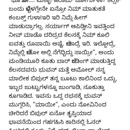
“ಥೂ ಬೋ…. ಮಕ್ಳಾ! ಹರಾಮ್ ಚೋರ್ಗುಳಾ? ಕೆಲ್ಸಕ್
ಬಂದು ಬೆಳ್ಬೆಳಗ್ಗೇನೇ ಏನ್ರೋ ನಿಮ್ ಮಾತುಕತೆ
ಕಂಬಕ್ತ್ ಗುಳಾ!ಇರಿ ಇರಿ ನಿಮ್ಗೆ ಹೀಗ್
ಮಾಡುದ್ರಾಗಲ್ಲ. ಸರ್ಯಾಗ್ ಆಪಿಡ್ತೀನಿ ಇವತ್ತಿಂದ
ನೀವ್ ಮಾಡೊ ದರಿದ್ರದ ಕೆಲಸಕ್ಕೆ ನಿಮ್ ಕೂಲಿ
ಐವತ್ತು ರೂಪಾಯಿ ಅಷ್ಟೆ. ಬೇಕಾದ್ರೆ ಇರಿ. ಇಲ್ದೋದ್ರೆ,
ನಿಮ್ಗೆಲ್ಲಿ ಬೇಕೋ ಅಲ್ಲಿ ನೆಗೆದ್ಬಿದ್ದು ಸಾಯ್ರೀ”, ಅಂದು
ಮಂಡಿಯೂರಿ ಕೂತು ಬಾರ್ ಬೆಂಡಿಂಗ್ ಮಾಡುತ್ತಿದ್ದ
ಕೆಲಸದವರು ಭುವನ್ ಮತ್ತೆ ಅಮೋಲ್ ನನ್ನ
ಮಾಲೀಕ ಬಿಪುಲ್ ತನ್ನ ಬೂಟು ಕಾಲಿನಿಂದ ಒದ್ದು,
ಇಬ್ಬರ ಜುಟ್ಟುಗಳನ್ನೂ ಜುಂಗಾಡಿ, ನೂಕುತ್ತಾ
ಕೂಗಾಡಿದ. ಇವನು ಒದ್ದ ರಭಸಕ್ಕೆ ಭುವನ್
ಮುಗ್ಗರಿಸಿ, ”ಮಾಯೀ”, ಎಂದು ನೋವಿನಿಂದ
ಚೀರಿದರೆ ಬಿಪುಲ್ ಏನೋ ತೃಪ್ತಿಯಾದ
ಭಾವನೆಯಿಂದ ಗಹಗಹಿಸಿ ಕಾರಿನಲ್ಲಿ ಓನರ್