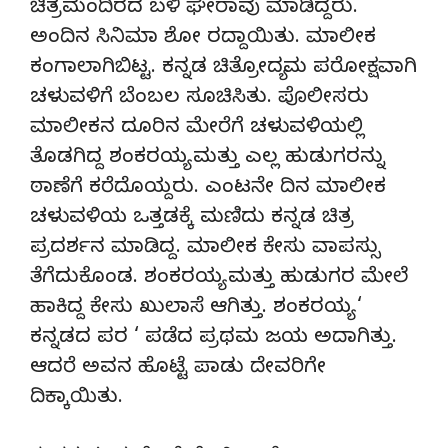
ಚಿತ್ರಮಂದಿರದ ಬಳಿ ಘೇರಾವು ಮಾಡಿದ್ದರು.
ಅಂದಿನ ಸಿನಿಮಾ ಶೋ ರದ್ದಾಯಿತು. ಮಾಲೀಕ
ಕಂಗಾಲಾಗಿಬಿಟ್ಟ. ಕನ್ನಡ ಚಿತ್ರೋದ್ಯಮ ಪರೋಕ್ಷವಾಗಿ
ಚಳುವಳಿಗೆ ಬೆಂಬಲ ಸೂಚಿಸಿತು. ಪೊಲೀಸರು
ಮಾಲೀಕನ ದೂರಿನ ಮೇರೆಗೆ ಚಳುವಳಿಯಲ್ಲಿ
ತೊಡಗಿದ್ದ ಶಂಕರಯ್ಯ ಮತ್ತು ಎಲ್ಲ ಹುಡುಗರನ್ನು
ಠಾಣೆಗೆ ಕರೆದೊಯ್ದರು. ಎಂಟನೇ ದಿನ ಮಾಲೀಕ
ಚಳುವಳಿಯ ಒತ್ತಡಕ್ಕೆ ಮಣಿದು ಕನ್ನಡ ಚಿತ್ರ
ಪ್ರದರ್ಶನ ಮಾಡಿದ್ದ. ಮಾಲೀಕ ಕೇಸು ವಾಪಸ್ಸು
ತೆಗೆದುಕೊಂಡ. ಶಂಕರಯ್ಯ ಮತ್ತು ಹುಡುಗರ ಮೇಲೆ
ಹಾಕಿದ್ದ ಕೇಸು ಖುಲಾಸೆ ಆಗಿತ್ತು. ಶಂಕರಯ್ಯ ‘
ಕನ್ನಡದ ಪರ ‘ ಪಡೆದ ಪ್ರಥಮ ಜಯ ಅದಾಗಿತ್ತು.
ಆದರೆ ಅವನ ಹೊಟ್ಟೆ ಪಾಡು ದೇವರಿಗೇ
ದಿಕ್ಕಾಯಿತು.