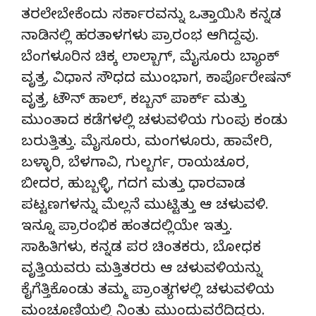
ತರಲೇಬೇಕೆಂದು ಸರ್ಕಾರವನ್ನು ಒತ್ತಾಯಿಸಿ ಕನ್ನಡ
ನಾಡಿನಲ್ಲಿ ಹರತಾಳಗಳು ಪ್ರಾರಂಭ ಆಗಿದ್ದವು.
ಬೆಂಗಳೂರಿನ ಚಿಕ್ಕ ಲಾಲ್ಬಾಗ್, ಮೈಸೂರು ಬ್ಯಾಂಕ್
ವೃತ್ತ, ವಿಧಾನ ಸೌಧದ ಮುಂಭಾಗ, ಕಾರ್ಪೊರೇಷನ್
ವೃತ್ತ, ಟೌನ್ ಹಾಲ್, ಕಬ್ಬನ್ ಪಾರ್ಕ್ ಮತ್ತು
ಮುಂತಾದ ಕಡೆಗಳಲ್ಲಿ ಚಳುವಳಿಯ ಗುಂಪು ಕಂಡು
ಬರುತ್ತಿತ್ತು. ಮೈಸೂರು, ಮಂಗಳೂರು, ಹಾವೇರಿ,
ಬಳ್ಳಾರಿ, ಬೆಳಗಾವಿ, ಗುಲ್ಬರ್ಗ, ರಾಯಚೂರ,
ಬೀದರ, ಹುಬ್ಬಳ್ಳಿ, ಗದಗ ಮತ್ತು ಧಾರವಾಡ
ಪಟ್ಟಣಗಳನ್ನು ಮೆಲ್ಲನೆ ಮುಟ್ಟಿತ್ತು ಆ ಚಳುವಳಿ.
ಇನ್ನೂ ಪ್ರಾರಂಭಿಕ ಹಂತದಲ್ಲಿಯೇ ಇತ್ತು.
ಸಾಹಿತಿಗಳು, ಕನ್ನಡ ಪರ ಚಿಂತಕರು, ಬೋಧಕ
ವೃತ್ತಿಯವರು ಮತ್ತಿತರರು ಆ ಚಳುವಳಿಯನ್ನು
ಕೈಗೆತ್ತಿಕೊಂಡು ತಮ್ಮ ಪ್ರಾಂತ್ಯಗಳಲ್ಲಿ ಚಳುವಳಿಯ
ಮಂಚೂಣಿಯಲ್ಲಿ ನಿಂತು ಮುಂದುವರೆದಿದ್ದರು.