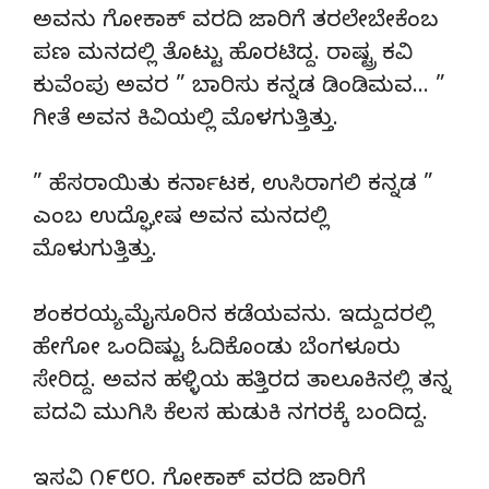
ಅವನು ಗೋಕಾಕ್ ವರದಿ ಜಾರಿಗೆ ತರಲೇಬೇಕೆಂಬ
ಪಣ ಮನದಲ್ಲಿ ತೊಟ್ಟು ಹೊರಟಿದ್ದ. ರಾಷ್ಟ್ರ ಕವಿ
ಕುವೆಂಪು ಅವರ ” ಬಾರಿಸು ಕನ್ನಡ ಡಿಂಡಿಮವ… ”
ಗೀತೆ ಅವನ ಕಿವಿಯಲ್ಲಿ ಮೊಳಗುತ್ತಿತ್ತು.
” ಹೆಸರಾಯಿತು ಕರ್ನಾಟಕ, ಉಸಿರಾಗಲಿ ಕನ್ನಡ ”
ಎಂಬ ಉದ್ಘೋಷ ಅವನ ಮನದಲ್ಲಿ
ಮೊಳುಗುತ್ತಿತ್ತು.
ಶಂಕರಯ್ಯ ಮೈಸೂರಿನ ಕಡೆಯವನು. ಇದ್ದುದರಲ್ಲಿ
ಹೇಗೋ ಒಂದಿಷ್ಟು ಓದಿಕೊಂಡು ಬೆಂಗಳೂರು
ಸೇರಿದ್ದ. ಅವನ ಹಳ್ಳಿಯ ಹತ್ತಿರದ ತಾಲೂಕಿನಲ್ಲಿ ತನ್ನ
ಪದವಿ ಮುಗಿಸಿ ಕೆಲಸ ಹುಡುಕಿ ನಗರಕ್ಕೆ ಬಂದಿದ್ದ.
ಇಸವಿ ೧೯೮೦. ಗೋಕಾಕ್ ವರದಿ ಜಾರಿಗೆ