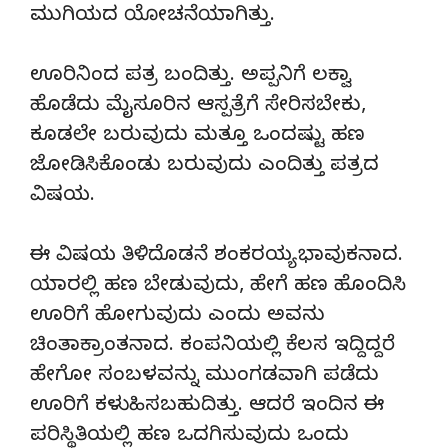
ಮುಗಿಯದ ಯೋಚನೆಯಾಗಿತ್ತು.
ಊರಿನಿಂದ ಪತ್ರ ಬಂದಿತ್ತು. ಅಪ್ಪನಿಗೆ ಲಕ್ವಾ
ಹೊಡೆದು ಮೈಸೂರಿನ ಆಸ್ಪತ್ರೆಗೆ ಸೇರಿಸಬೇಕು,
ಕೂಡಲೇ ಬರುವುದು ಮತ್ತೂ ಒಂದಷ್ಟು ಹಣ
ಜೋಡಿಸಿಕೊಂಡು ಬರುವುದು ಎಂದಿತ್ತು ಪತ್ರದ
ವಿಷಯ.
ಈ ವಿಷಯ ತಿಳಿದೊಡನೆ ಶಂಕರಯ್ಯ ಭಾವುಕನಾದ.
ಯಾರಲ್ಲಿ ಹಣ ಬೇಡುವುದು, ಹೇಗೆ ಹಣ ಹೊಂದಿಸಿ
ಊರಿಗೆ ಹೋಗುವುದು ಎಂದು ಅವನು
ಚಿಂತಾಕ್ರಾಂತನಾದ. ಕಂಪನಿಯಲ್ಲಿ ಕೆಲಸ ಇದ್ದಿದ್ದರೆ
ಹೇಗೋ ಸಂಬಳವನ್ನು ಮುಂಗಡವಾಗಿ ಪಡೆದು
ಊರಿಗೆ ಕಳುಹಿಸಬಹುದಿತ್ತು. ಆದರೆ ಇಂದಿನ ಈ
ಪರಿಸ್ಥಿತಿಯಲ್ಲಿ ಹಣ ಒದಗಿಸುವುದು ಒಂದು