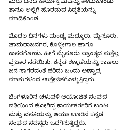
ಮರು ದಿನದ ಕಾರ್ಯಕ್ರಮವನ್ನು ತಿಳಿದುಕೊಂಡು
ತಾನೂ ಅಲ್ಲಿಗೆ ಹೊರಡುವ ಸಿದ್ಧತೆಯನ್ನು
ಮಾಡಿಕೊಂಡ.
ಮೊದಲ ದಿನಗಳು ಮಂಡ್ಯ, ಮದ್ದೂರು. ಮೈಸೂರು,
ಚಾಮರಾಜನಗರ, ಕೊಳ್ಳೇಗಾಲ ಹಾಗೂ
ಕಾಸರಗೋಡು. ಹೀಗೆ ಮೈಸೂರು ಪ್ರಾಂತ್ಯದ ಸುತ್ತೆಲ್ಲ
ಪ್ರಚಾರ ನಡೆಯಿತು. ಕನ್ನಡ ಕಣ್ಮಣಿಯನ್ನು ಕಾಣಲು
ಜನ ಸಾಗರದಂತೆ ಹರಿದು ಬಂದು ಅಣ್ಣಾವ್ರ
ಮಾತುಗಳಿಂದ ಉತ್ತೇಜಿತಗೊಳ್ಳುತ್ತಿದ್ದರು.
ಬೆಂಗಳೂರಿನ ಚಳುವಳಿ ಆಯೋಜಿತ ಸಂಘದ
ವತಿಯಿಂದ ಹೋಗಿದ್ದ ಕಾರ್ಯಕರ್ತರಿಗೆ ಊಟ
ಮತ್ತು ವಸತಿಯನ್ನು ಆಯಾ ಊರಿನ ಕನ್ನಡ
ಸಂಘದ ಸದಸ್ಯರು ಒದಗಿಸುತ್ತಿದ್ದರು.