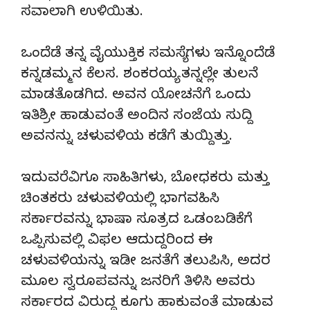
ಸವಾಲಾಗಿ ಉಳಿಯಿತು.
ಒಂದೆಡೆ ತನ್ನ ವೈಯುಕ್ತಿಕ ಸಮಸ್ಯೆಗಳು ಇನ್ನೊಂದೆಡೆ
ಕನ್ನಡಮ್ಮನ ಕೆಲಸ. ಶಂಕರಯ್ಯ ತನ್ನಲ್ಲೇ ತುಲನೆ
ಮಾಡತೊಡಗಿದ. ಅವನ ಯೋಚನೆಗೆ ಒಂದು
ಇತಿಶ್ರೀ ಹಾಡುವಂತೆ ಅಂದಿನ ಸಂಜೆಯ ಸುದ್ದಿ
ಅವನನ್ನು ಚಳುವಳಿಯ ಕಡೆಗೆ ತುಯ್ದಿತ್ತು.
ಇದುವರೆವಿಗೂ ಸಾಹಿತಿಗಳು, ಬೋಧಕರು ಮತ್ತು
ಚಿಂತಕರು ಚಳುವಳಿಯಲ್ಲಿ ಭಾಗವಹಿಸಿ
ಸರ್ಕಾರವನ್ನು ಭಾಷಾ ಸೂತ್ರದ ಒಡಂಬಡಿಕೆಗೆ
ಒಪ್ಪಿಸುವಲ್ಲಿ ವಿಫಲ ಆದುದ್ದರಿಂದ ಈ
ಚಳುವಳಿಯನ್ನು ಇಡೀ ಜನತೆಗೆ ತಲುಪಿಸಿ, ಅದರ
ಮೂಲ ಸ್ವರೂಪವನ್ನು ಜನರಿಗೆ ತಿಳಿಸಿ ಅವರು
ಸರ್ಕಾರದ ವಿರುದ್ಧ ಕೂಗು ಹಾಕುವಂತೆ ಮಾಡುವ