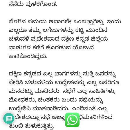
ನೆನೆದು ಪುಳಕಗೊಂಡ.
ಬೆಳಗಿನ ಸಮಯ ಅದಾಗಲೇ ಒಂಬತ್ತಾಗಿತ್ತು. ಇಂದು
ಎಲ್ಲರೂ ತಮ್ಮ ಲಗೆಜುಗಳನ್ನು ಕಟ್ಟಿ ಮುಂದಿನ
ಚಳುವಳಿ ಪ್ರದೇಶವಾದ ದಕ್ಷಿಣ ಕನ್ನಡ ಜಿಲ್ಲೆಯ
ನಾಡುಗಳ ಕಡೆಗೆ ಹೊರಡುವ ಯೋಜನೆ
ಹಾಕಿಕೊಂಡಿದ್ದರು.
ದಕ್ಷಿಣ ಕನ್ನಡದ ಎಲ್ಲ ಬಾಗಗಳನ್ನು ಸುತ್ತಿ ಜನರನ್ನು
ಸೇರಿಸಿ ಚಳುವಳಿಯ ಉದ್ದೇಶವನ್ನು ಎಲ್ಲ ಜನರಿಗೂ
ಮನದಟ್ಟು ಮಾಡಿದರು. ಸಭೆಗೆ ಎಲ್ಲ ಸಾಹಿತಿಗಳು,
ಬೋಧಕರು, ಚಿಂತಕರು ಬಂದು ಸಭೆಯನ್ನು
ಉದ್ದೇಶಿಸಿ ಮಾತನಾಡಿದರು. ಎಂದಿನಂತೆ ಎಲ್ಲ
ಪ್ರದೇಶದಲ್ಲೂ ಸಭೆ ಅಣ್ಣಾವ್ರ ಅಭಿಮಾನಿಗಳಿಂದ
ತುಂಬಿ ತುಳುಕುತ್ತಿತ್ತು.