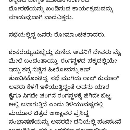
ಕನ್ನಡದ ಜಾಗೃತಿ ಮೂಡಿಸಿ ಸರ್ಕಾರದ
ಧೋರಣೆಯನ್ನು ಖಂಡಿಸುವ ಕಾರ್ಯಕ್ರಮವನ್ನು
ಮಾಡುವುದಾಗಿ ವಾದವಿತ್ತರು.
ಸಭೆಯಲ್ಲಿದ್ದ ಜನರು ರೋಮಾಂಚಿತರಾದರು.
ಶಂಕರಯ್ಯ ಹುಚ್ಚೆದ್ದು ಕುಣಿದ. ಅವನಿಗೆ ದೇವರು ಮೈ
ಮೇಲೆ ಬಂದಂತಾಯ್ತು. ರಂಗಸ್ಥಳದ ಪಕ್ಕದಲ್ಲಿಯೇ
ಇದ್ದು ತನ್ನ ನೆಚ್ಚಿನ ಹೀರೋವನ್ನು ಕಣ್
ತುಂಬಿಸಿಕೊಂಡಿದ್ದ. ಸಭೆ ಮುಗಿದು ರಾಜ್ ಕುಮಾರ್
ಅವರು ಕೆಳಗೆ ಇಳಿಯುತ್ತಿದ್ದಂತೆ ಅವನು ಯಾರ
ಕೈಗೂ ಸಿಗದೇ ಚಂಗನೆ ರಂಗಸ್ಥಳಕ್ಕೆ ಜಿಗಿದೇ ಬಿಟ್ಟ.
ಅಲ್ಲಿ ಏನಾಗುತ್ತಿದೆ ಎಂದು ತಿಳಿಯುವಷ್ಟರಲ್ಲಿ
ಮಯೂರ ಚಿತ್ರದ ಅಣ್ಣಾವರ ಪ್ರಸಿದ್ದ
ಸಂಭಾಷಣೆಯನ್ನು ಅವರದೇ ದನಿಯಲ್ಲಿ ಪಟಪಟನೆ