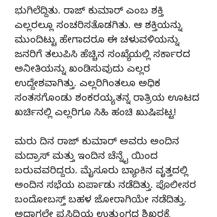
ಭುಗಿಲೆದ್ದಿತು. ರಾಜ್ ಕುಮಾರ್ ಎಂಬ ಶಕ್ತಿ
ಎಲ್ಲರಲ್ಲೂ ಸಂಚರಿಸತೊಡಗಿತು. ಆ ಶಕ್ತಿಯನ್ನು
ಮುಂದಿಟ್ಟು ಹೇಗಾದರೂ ಈ ಚಳುವಳಿಯನ್ನು
ಜನರಿಗೆ ತಲುಪಿಸಿ ಹೆಚ್ಚಿನ ಸಂಖ್ಯೆಯಲ್ಲಿ ಸರ್ಕಾರದ
ಅನೀತಿಯನ್ನು ಖಂಡಿಸುವುದು ಎಲ್ಲರ
ಉದ್ದೇಶವಾಗಿತ್ತು. ಎಲ್ಲರಿಗಿಂತಲೂ ಅಧಿಕ
ಸಂತಸಗೊಂಡು ಶಂಕರಯ್ಯ ತನ್ನ ರಾತ್ರಿಯ ಊಟದ
ಖರ್ಚಿನಲ್ಲಿ ಎಲ್ಲರಿಗೂ ಸಿಹಿ ಹಂಚಿ ಖುಷಿಪಟ್ಟ!
ಮರು ದಿನ ರಾಜ್ ಕುಮಾರ್ ಅವರು ಅಂದಿನ
ಮದ್ರಾಸ್ ಮತ್ತು ಇಂದಿನ ಚೆನ್ನೈ ಯಿಂದ
ಬರುವವರಿದ್ದರು. ಮೈಸೂರು ಬ್ಯಾಂಕಿನ ವೃತ್ತದಲ್ಲಿ
ಅಂದಿನ ಸಭೆಯ ಏರ್ಪಾಡು ನಡೆದಿತ್ತು. ಪೊಲೀಸರ
ಬಂದೋಬಸ್ತ್ ಬಹಳ ಜೋರಾಗಿಯೇ ನಡೆದಿತ್ತು.
ಅದಾಗಲೇ ಪ್ರಸಿದ್ಧಿಯ ಉತ್ತುಂಗದ ಶಿಖರಕ್ಕೆ