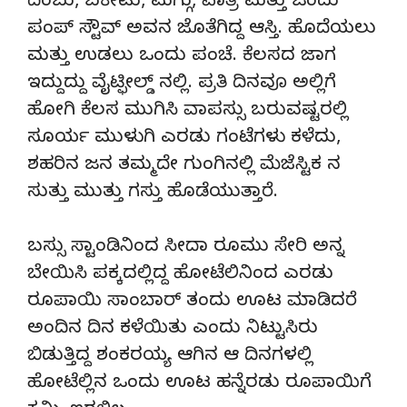
ದಿಂಬು, ಬಕೇಟು, ಮಗ್ಗು, ಪಾತ್ರೆ ಮತ್ತು ಒಂದು
ಪಂಪ್ ಸ್ಟೌವ್ ಅವನ ಜೊತೆಗಿದ್ದ ಆಸ್ತಿ. ಹೊದೆಯಲು
ಮತ್ತು ಉಡಲು ಒಂದು ಪಂಚೆ. ಕೆಲಸದ ಜಾಗ
ಇದ್ದುದ್ದು ವೈಟ್ಫೀಲ್ಡ್ ನಲ್ಲಿ. ಪ್ರತಿ ದಿನವೂ ಅಲ್ಲಿಗೆ
ಹೋಗಿ ಕೆಲಸ ಮುಗಿಸಿ ವಾಪಸ್ಸು ಬರುವಷ್ಟರಲ್ಲಿ
ಸೂರ್ಯ ಮುಳುಗಿ ಎರಡು ಗಂಟೆಗಳು ಕಳೆದು,
ಶಹರಿನ ಜನ ತಮ್ಮದೇ ಗುಂಗಿನಲ್ಲಿ ಮೆಜೆಸ್ಟಿಕ ನ
ಸುತ್ತು ಮುತ್ತು ಗಸ್ತು ಹೊಡೆಯುತ್ತಾರೆ.
ಬಸ್ಸು ಸ್ಟಾಂಡಿನಿಂದ ಸೀದಾ ರೂಮು ಸೇರಿ ಅನ್ನ
ಬೇಯಿಸಿ ಪಕ್ಕದಲ್ಲಿದ್ದ ಹೋಟೆಲಿನಿಂದ ಎರಡು
ರೂಪಾಯಿ ಸಾಂಬಾರ್ ತಂದು ಊಟ ಮಾಡಿದರೆ
ಅಂದಿನ ದಿನ ಕಳೆಯಿತು ಎಂದು ನಿಟ್ಟುಸಿರು
ಬಿಡುತ್ತಿದ್ದ ಶಂಕರಯ್ಯ. ಆಗಿನ ಆ ದಿನಗಳಲ್ಲಿ
ಹೋಟೆಲ್ಲಿನ ಒಂದು ಊಟ ಹನ್ನೆರಡು ರೂಪಾಯಿಗೆ