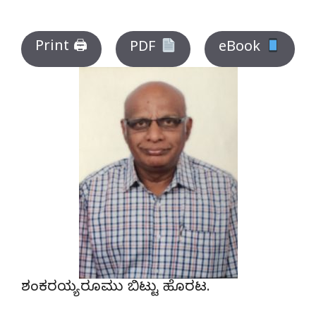
Print 🖨
PDF
eBook
ಶಂಕರಯ್ಯ ರೂಮು ಬಿಟ್ಟು ಹೊರಟ.