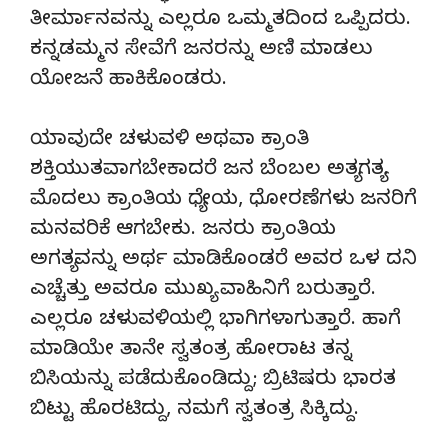
ತೀರ್ಮಾನವನ್ನು ಎಲ್ಲರೂ ಒಮ್ಮತದಿಂದ ಒಪ್ಪಿದರು.
ಕನ್ನಡಮ್ಮನ ಸೇವೆಗೆ ಜನರನ್ನು ಅಣಿ ಮಾಡಲು
ಯೋಜನೆ ಹಾಕಿಕೊಂಡರು.
ಯಾವುದೇ ಚಳುವಳಿ ಅಥವಾ ಕ್ರಾಂತಿ
ಶಕ್ತಿಯುತವಾಗಬೇಕಾದರೆ ಜನ ಬೆಂಬಲ ಅತ್ಯಗತ್ಯ.
ಮೊದಲು ಕ್ರಾಂತಿಯ ಧ್ಯೇಯ, ಧೋರಣೆಗಳು ಜನರಿಗೆ
ಮನವರಿಕೆ ಆಗಬೇಕು. ಜನರು ಕ್ರಾಂತಿಯ
ಅಗತ್ಯವನ್ನು ಅರ್ಥ ಮಾಡಿಕೊಂಡರೆ ಅವರ ಒಳ ದನಿ
ಎಚ್ಚೆತ್ತು ಅವರೂ ಮುಖ್ಯ ವಾಹಿನಿಗೆ ಬರುತ್ತಾರೆ.
ಎಲ್ಲರೂ ಚಳುವಳಿಯಲ್ಲಿ ಭಾಗಿಗಳಾಗುತ್ತಾರೆ. ಹಾಗೆ
ಮಾಡಿಯೇ ತಾನೇ ಸ್ವತಂತ್ರ ಹೋರಾಟ ತನ್ನ
ಬಿಸಿಯನ್ನು ಪಡೆದುಕೊಂಡಿದ್ದು; ಬ್ರಿಟಿಷರು ಭಾರತ
ಬಿಟ್ಟು ಹೊರಟಿದ್ದು, ನಮಗೆ ಸ್ವತಂತ್ರ ಸಿಕ್ಕಿದ್ದು.