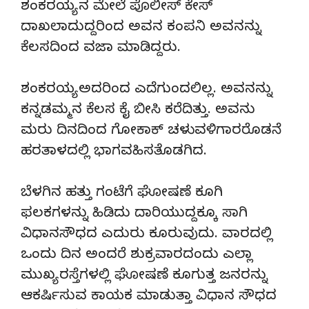
ಶಂಕರಯ್ಯ ನ ಮೇಲೆ ಪೊಲೀಸ್ ಕೇಸ್
ದಾಖಲಾದುದ್ದರಿಂದ ಅವನ ಕಂಪನಿ ಅವನನ್ನು
ಕೆಲಸದಿಂದ ವಜಾ ಮಾಡಿದ್ದರು.
ಶಂಕರಯ್ಯ ಅದರಿಂದ ಎದೆಗುಂದಲಿಲ್ಲ. ಅವನನ್ನು
ಕನ್ನಡಮ್ಮನ ಕೆಲಸ ಕೈ ಬೀಸಿ ಕರೆದಿತ್ತು. ಅವನು
ಮರು ದಿನದಿಂದ ಗೋಕಾಕ್ ಚಳುವಳಿಗಾರರೊಡನೆ
ಹರತಾಳದಲ್ಲಿ ಭಾಗವಹಿಸತೊಡಗಿದ.
ಬೆಳಗಿನ ಹತ್ತು ಗಂಟೆಗೆ ಘೋಷಣೆ ಕೂಗಿ
ಫಲಕಗಳನ್ನು ಹಿಡಿದು ದಾರಿಯುದ್ದಕ್ಕೂ ಸಾಗಿ
ವಿಧಾನಸೌಧದ ಎದುರು ಕೂರುವುದು. ವಾರದಲ್ಲಿ
ಒಂದು ದಿನ ಅಂದರೆ ಶುಕ್ರವಾರದಂದು ಎಲ್ಲಾ
ಮುಖ್ಯ ರಸ್ತೆಗಳಲ್ಲಿ ಘೋಷಣೆ ಕೂಗುತ್ತ ಜನರನ್ನು
ಆಕರ್ಷಿಸುವ ಕಾಯಕ ಮಾಡುತ್ತಾ ವಿಧಾನ ಸೌಧದ