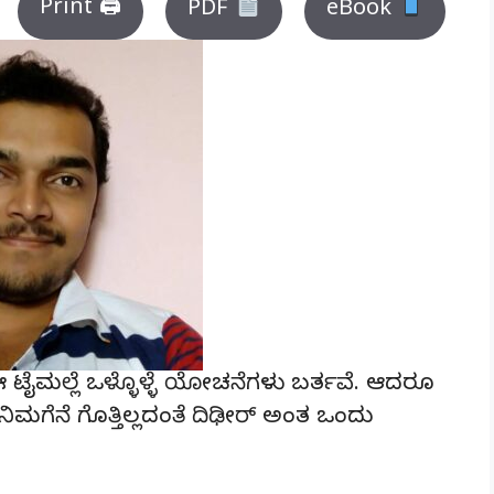
Print 🖨
PDF
eBook
ು ಈ ಟೈಮಲ್ಲೆ ಒಳ್ಳೊಳ್ಳೆ ಯೋಚನೆಗಳು ಬರ್ತವೆ. ಆದರೂ
ಿಮಗೆನೆ ಗೊತ್ತಿಲ್ಲದಂತೆ ದಿಢೀರ್ ಅಂತ ಒಂದು