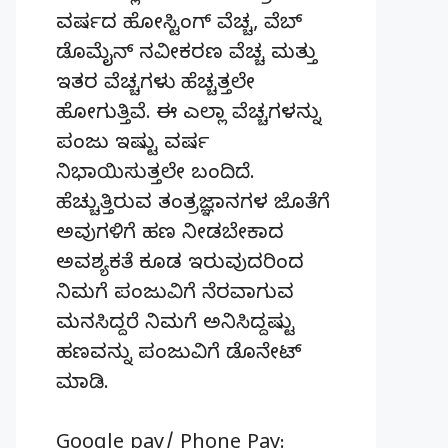
ವರ್ಷದ ಹೋಸ್ಟಿಂಗ್‌ ವೆಚ್ಚ, ವೆಬ್‌
ಡೊಮೈನ್‌ ನವೀಕರಣ ವೆಚ್ಚ ಮತ್ತು
ಇತರ ವೆಚ್ಚಗಳು ಹೆಚ್ಚತ್ತಲೇ
ಹೋಗುತ್ತಿವೆ. ಈ ಎಲ್ಲಾ ವೆಚ್ಚಗಳನ್ನು
ಪಂಜು ಇಷ್ಟು ವರ್ಷ
ನಿಭಾಯಿಸುತ್ತಲೇ ಬಂದಿದೆ.
ಹೆಚ್ಚುತ್ತಿರುವ ತಂತ್ರಜ್ಞಾನಗಳ ಜೊತೆಗೆ
ಅವುಗಳಿಗೆ ಹಣ ನೀಡಬೇಕಾದ
ಅವಶ್ಯಕತೆ ಕೂಡ ಇರುವುದರಿಂದ
ನಿಮಗೆ ಪಂಜುವಿಗೆ ನೆರವಾಗುವ
ಮನಸಿದ್ದರೆ ನಿಮಗೆ ಅನಿಸಿದ್ದಷ್ಟು
ಹಣವನ್ನು ಪಂಜುವಿಗೆ ಡೊನೇಟ್‌
ಮಾಡಿ.
Google pay/ Phone Pay: