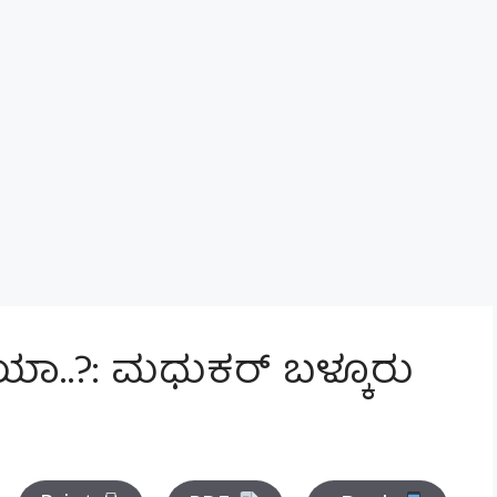
ೆಯಾ..?: ಮಧುಕರ್ ಬಳ್ಕೂರು