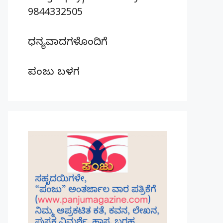
9844332505
ಧನ್ಯವಾದಗಳೊಂದಿಗೆ
ಪಂಜು ಬಳಗ