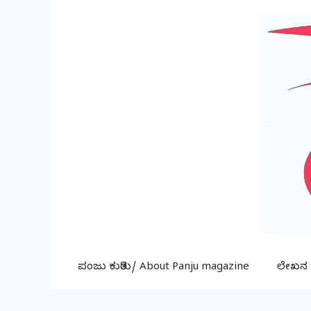
Skip
to
content
ಪಂಜು ಕುರಿತು/ About Panju magazine
ಲೇಖನ ಕ