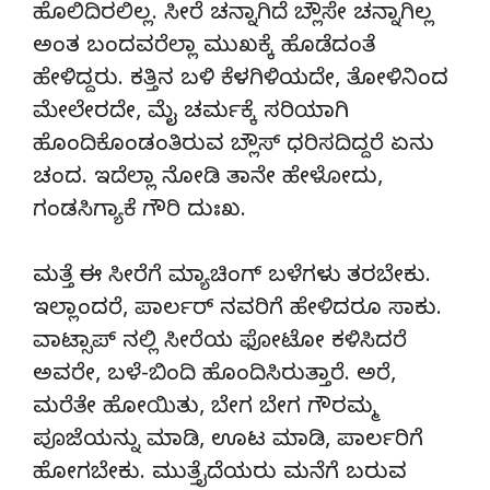
ಹೊಲಿದಿರಲಿಲ್ಲ. ಸೀರೆ ಚನ್ನಾಗಿದೆ ಬ್ಲೌಸೇ ಚನ್ನಾಗಿಲ್ಲ
ಅಂತ ಬಂದವರೆಲ್ಲಾ ಮುಖಕ್ಕೆ ಹೊಡೆದಂತೆ
ಹೇಳಿದ್ದರು. ಕತ್ತಿನ ಬಳಿ ಕೆಳಗಿಳಿಯದೇ, ತೋಳಿನಿಂದ
ಮೇಲೇರದೇ, ಮೈ ಚರ್ಮಕ್ಕೆ ಸರಿಯಾಗಿ
ಹೊಂದಿಕೊಂಡಂತಿರುವ ಬ್ಲೌಸ್ ಧರಿಸದಿದ್ದರೆ ಏನು
ಚಂದ. ಇದೆಲ್ಲಾ ನೋಡಿ ತಾನೇ ಹೇಳೋದು,
ಗಂಡಸಿಗ್ಯಾಕೆ ಗೌರಿ ದುಃಖ.
ಮತ್ತೆ ಈ ಸೀರೆಗೆ ಮ್ಯಾಚಿಂಗ್ ಬಳೆಗಳು ತರಬೇಕು.
ಇಲ್ಲಾಂದರೆ, ಪಾರ್ಲರ್ ನವರಿಗೆ ಹೇಳಿದರೂ ಸಾಕು.
ವಾಟ್ಸಾಪ್ ನಲ್ಲಿ ಸೀರೆಯ ಫೋಟೋ ಕಳಿಸಿದರೆ
ಅವರೇ, ಬಳೆ-ಬಿಂದಿ ಹೊಂದಿಸಿರುತ್ತಾರೆ. ಅರೆ,
ಮರೆತೇ ಹೋಯಿತು, ಬೇಗ ಬೇಗ ಗೌರಮ್ಮ
ಪೂಜೆಯನ್ನು ಮಾಡಿ, ಊಟ ಮಾಡಿ, ಪಾರ್ಲರಿಗೆ
ಹೋಗಬೇಕು. ಮುತ್ತೈದೆಯರು ಮನೆಗೆ ಬರುವ