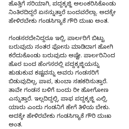
ಹೊತ್ತಿಗೆ ಸರಿಯಾಗಿ, ಪದ್ದಕ್ಕಜ್ಜಿ ಅಲಂಕರಿಸಿಕೊಂಡು
ನಿಂತಿರದಿದ್ದರೆ ಏನನ್ನುತ್ತಾರೆ ಬಂದವರೆಲ್ಲಾ. ಅದಕ್ಕೇ
ಹೇಳಿರಬೇಕು ಗಂಡಸಿಗ್ಯಾಕೆ ಗೌರಿ ದುಃಖ ಅಂತ.
ಗಂಡಸರದೇನಿದ್ದರೂ ಇಲ್ಲಿ, ಪಾರ್ಲರಿಗೆ ಬಿಟ್ಟು
ಬರುವುದು ನಂತರ ಫೋನು ಮಾಡಿದಾಗ ಹೋಗಿ
ಕರೆದುಕೊಂಡು ಬರುವುದು ಅಷ್ಟೇ. ಪಾರ್ಲರಿನಿಂದ
ಹೊರ ಬಂದ ಹೆಂಗಸರಲ್ಲಿ ಪದ್ದಕ್ಕಜ್ಜಿಯನ್ನು
ಹುಡುಕುವ ಕಷ್ಟವನ್ನು ಅವರು ಗಂಡಸರಿಗೆ
ಬಿಡುವುದಿಲ್ಲ, ಪಾಪ, ತುಂಬಾ ಸಹಕರಿಸುತ್ತಾರೆ.
ತಾವೇ ಗಂಡನ ಬಳಿಗೆ ಬಂದು ರೀ ಹೋಗೋಣ
ಎನ್ನುತ್ತಾರೆ. ಇಲ್ಲದಿದ್ದಲ್ಲಿ, ಪಾಫ ಪದ್ದಕ್ಕಜ್ಜಿ ಎಲ್ಲಿ,
ಯಾರು ಎಂದು ಗಂಡನಿಗೆ ಹೇಗೆ ತಿಳಿಯ ಬೇಕು.
ಅದಕ್ಕೇ ಹೇಳಿರಬೇಕು ಗಂಡಸಿಗ್ಯಾಕೆ ಗೌರಿ ದುಃಖ
ಅಂತ.