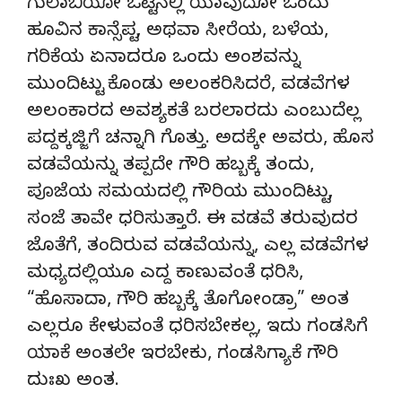
ಗುಲಾಬಿಯೋ ಒಟ್ಟಿನಲ್ಲಿ ಯಾವುದೋ ಒಂದು
ಹೂವಿನ ಕಾನ್ಸೆಪ್ಟ, ಅಥವಾ ಸೀರೆಯ, ಬಳೆಯ,
ಗರಿಕೆಯ ಏನಾದರೂ ಒಂದು ಅಂಶವನ್ನು
ಮುಂದಿಟ್ಟು ಕೊಂಡು ಅಲಂಕರಿಸಿದರೆ, ವಡವೆಗಳ
ಅಲಂಕಾರದ ಅವಶ್ಯಕತೆ ಬರಲಾರದು ಎಂಬುದೆಲ್ಲ
ಪದ್ದಕ್ಕಜ್ಜಿಗೆ ಚನ್ನಾಗಿ ಗೊತ್ತು. ಅದಕ್ಕೇ ಅವರು, ಹೊಸ
ವಡವೆಯನ್ನು ತಪ್ಪದೇ ಗೌರಿ ಹಬ್ಬಕ್ಕೆ ತಂದು,
ಪೂಜೆಯ ಸಮಯದಲ್ಲಿ ಗೌರಿಯ ಮುಂದಿಟ್ಟು,
ಸಂಜೆ ತಾವೇ ಧರಿಸುತ್ತಾರೆ. ಈ ವಡವೆ ತರುವುದರ
ಜೊತೆಗೆ, ತಂದಿರುವ ವಡವೆಯನ್ನು, ಎಲ್ಲ ವಡವೆಗಳ
ಮಧ್ಯದಲ್ಲಿಯೂ ಎದ್ದ ಕಾಣುವಂತೆ ಧರಿಸಿ,
“ಹೊಸಾದಾ, ಗೌರಿ ಹಬ್ಬಕ್ಕೆ ತೊಗೋಂಡ್ರಾ” ಅಂತ
ಎಲ್ಲರೂ ಕೇಳುವಂತೆ ಧರಿಸಬೇಕಲ್ಲ, ಇದು ಗಂಡಸಿಗೆ
ಯಾಕೆ ಅಂತಲೇ ಇರಬೇಕು, ಗಂಡಸಿಗ್ಯಾಕೆ ಗೌರಿ
ದುಃಖ ಅಂತ.