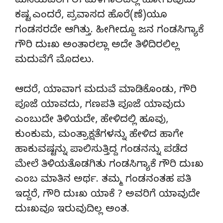
ಮನೆಯವರೆಗೆ ಈ ಮಳೆಗಾಲದಲ್ಲಿ ಹೋಗುವುದು
ಕಷ್ಟ ಎಂದರೆ, ಪ್ರವಾಸದ ಹೊರೆ(ಣೆ)ಯೂ
ಗಂಡಸರದೇ ಆಗಿತ್ತು. ಹೀಗೀದ್ದೂ ಜನ ಗಂಡಸಿಗ್ಯಾಕೆ
ಗೌರಿ ದುಃಖ ಅಂತಾರಲ್ಲಾ ಅದೇ ತಿಳಿದಿರಲಿಲ್ಲ
ಮದುವೆಗೆ ಮೊದಲು.
ಆದರೆ, ಯಾವಾಗ ಮದುವೆ ಮಾಡಿಕೊಂಡು, ಗೌರಿ
ಪೂಜೆ ಯಾವದು, ಗಣಪತಿ ಪೂಜೆ ಯಾವುದು
ಎಂಬುದೇ ತಿಳಿಯದೇ, ಹೇಳಿದಲ್ಲಿ ಹೂವು,
ಕುಂಕುಮ, ಮಂತ್ರಾಕ್ಷತೆಗಳನ್ನು ಹೇಳಿದ ಹಾಗೇ
ಹಾಕುವಷ್ಟನ್ನು ಪಾಲಿಸುತ್ತಿದ್ದ ಗಂಡನನ್ನು ಪಡೆದ
ಮೇಲೆ ತಿಳಿಯತೊಡಗಿತು ಗಂಡಸಿಗ್ಯಾಕೆ ಗೌರಿ ದುಃಖ
ಎಂಬ ಮಾತಿನ ಅರ್ಥ. ತಮ್ಮ ಗಂಡನಂತಹ ಪತಿ
ಇದ್ದರೆ, ಗೌರಿ ದುಃಖ ಯಾಕೆ ? ಅವರಿಗೆ ಯಾವುದೇ
ದುಃಖವೂ ಇರುವುದಿಲ್ಲ ಅಂತ.