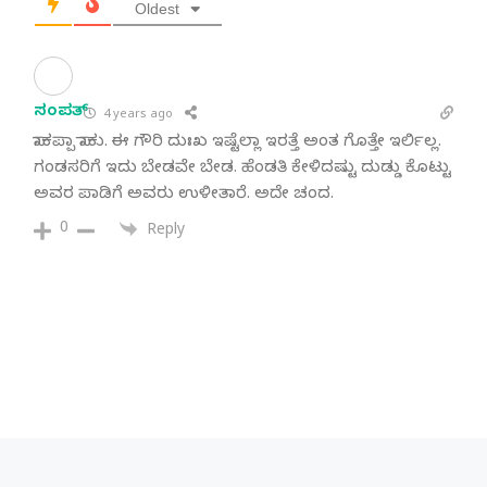
Oldest
ಸಂಪತ್
4 years ago
ಸಾಕಪ್ಪಾ ಸಾಕು. ಈ ಗೌರಿ ದುಃಖ ಇಷ್ಟೆಲ್ಲಾ ಇರತ್ತೆ ಅಂತ ಗೊತ್ತೇ ಇರ್ಲಿಲ್ಲ.
ಗಂಡಸರಿಗೆ ಇದು ಬೇಡವೇ ಬೇಡ. ಹೆಂಡತಿ ಕೇಳಿದಷ್ಟು ದುಡ್ಡು ಕೊಟ್ಟು
ಅವರ ಪಾಡಿಗೆ ಅವರು ಉಳೀತಾರೆ. ಅದೇ ಚಂದ.
0
Reply