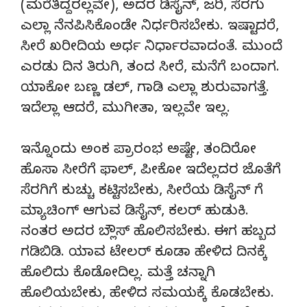
(ಮರೆತಿದ್ದರಲ್ಲವೇ), ಅದರ ಡಿಸೈನ್, ಜರಿ, ಸೆರಗು
ಎಲ್ಲಾ ನೆನಪಿಸಿಕೊಂಡೇ ನಿರ್ಧರಿಸಬೇಕು. ಇಷ್ಟಾದರೆ,
ಸೀರೆ ಖರೀದಿಯ ಅರ್ಧ ನಿರ್ಧಾರವಾದಂತೆ. ಮುಂದೆ
ಎರಡು ದಿನ ತಿರುಗಿ, ತಂದ ಸೀರೆ, ಮನೆಗೆ ಬಂದಾಗ.
ಯಾಕೋ ಬಣ್ಣ ಡಲ್, ಗಾಡಿ ಎಲ್ಲಾ ಶುರುವಾಗತ್ತೆ.
ಇದೆಲ್ಲಾ ಆದರೆ, ಮುಗೀತಾ, ಇಲ್ಲವೇ ಇಲ್ಲ.
ಇನ್ನೊಂದು ಅಂಕ ಪ್ರಾರಂಭ ಅಷ್ಟೇ, ತಂದಿರೋ
ಹೊಸಾ ಸೀರೆಗೆ ಫಾಲ್, ಪೀಕೋ ಇದೆಲ್ಲದರ ಜೊತೆಗೆ
ಸೆರಗಿಗೆ ಕುಚ್ಚು ಕಟ್ಟಿಸಬೇಕು, ಸೀರೆಯ ಡಿಸೈನ್ ಗೆ
ಮ್ಯಾಚಿಂಗ್ ಆಗುವ ಡಿಸೈನ್, ಕಲರ್ ಹುಡುಕಿ.
ನಂತರ ಅದರ ಬ್ಲೌಸ್ ಹೊಲಿಸಬೇಕು. ಈಗ ಹಬ್ಬದ
ಗಡಿಬಿಡಿ. ಯಾವ ಟೇಲರ್ ಕೂಡಾ ಹೇಳಿದ ದಿನಕ್ಕೆ
ಹೊಲಿದು ಕೊಡೋದಿಲ್ಲ. ಮತ್ತೆ ಚನ್ನಾಗಿ
ಹೊಲಿಯಬೇಕು, ಹೇಳಿದ ಸಮಯಕ್ಕೆ ಕೊಡಬೇಕು.