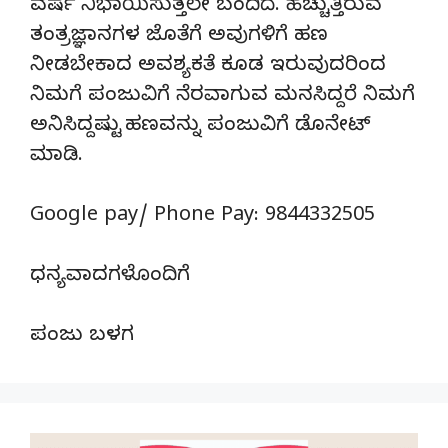
ವರ್ಷ ನಿಭಾಯಿಸುತ್ತಲೇ ಬಂದಿದೆ. ಹೆಚ್ಚುತ್ತಿರುವ
ತಂತ್ರಜ್ಞಾನಗಳ ಜೊತೆಗೆ ಅವುಗಳಿಗೆ ಹಣ
ನೀಡಬೇಕಾದ ಅವಶ್ಯಕತೆ ಕೂಡ ಇರುವುದರಿಂದ
ನಿಮಗೆ ಪಂಜುವಿಗೆ ನೆರವಾಗುವ ಮನಸಿದ್ದರೆ ನಿಮಗೆ
ಅನಿಸಿದ್ದಷ್ಟು ಹಣವನ್ನು ಪಂಜುವಿಗೆ ಡೊನೇಟ್‌
ಮಾಡಿ.
Google pay/ Phone Pay: 9844332505
ಧನ್ಯವಾದಗಳೊಂದಿಗೆ
ಪಂಜು ಬಳಗ