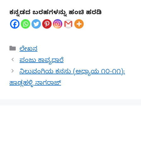
ಕನ್ನಡದ ಬರಹಗಳನ್ನು ಹಂಚಿ ಹರಡಿ
Categories
ಲೇಖನ
ಪಂಜು ಕಾವ್ಯಧಾರೆ
ನಿಲುವಂಗಿಯ ಕನಸು (ಅಧ್ಯಾಯ ೧೦-೧೧):
ಹಾಡ್ಲಹಳ್ಳಿ ನಾಗರಾಜ್