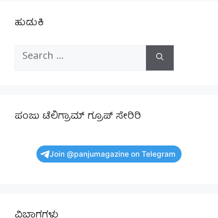
ಹುಡುಕಿ
Search
for:
ಪಂಜು ಟೆಲಿಗ್ರಾಮ್ ಗ್ರೂಪ್ ಸೇರಿರಿ
Join @panjumagazine on Telegram
ವಿಭಾಗಗಳು