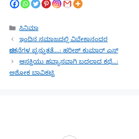
Categories
ಸಿನಿಮಾ
ಇಂದಿನ ಸಮಾಜದಲ್ಲಿ ವಿವೇಕಾನಂದರ
ಚಿಂತನೆಗಳ ಪ್ರಸ್ತುತತೆ….: ಹರೀಶ್ ಕುಮಾರ್ ಎಸ್
ಆಸಕ್ತಿಯು ಹವ್ಯಾಸವಾಗಿ ಬದಲಾದ ಕಥೆ…:
ಅಶೋಕ ಬಾವಿಕಟ್ಟಿ