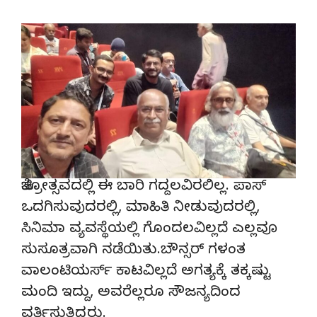
ಚಿತ್ರೋತ್ಸವದಲ್ಲಿ ಈ‌ ಬಾರಿ ಗದ್ದಲವಿರಲಿಲ್ಲ. ಪಾಸ್
ಒದಗಿಸುವುದರಲ್ಲಿ, ಮಾಹಿತಿ ನೀಡುವುದರಲ್ಲಿ,
ಸಿನಿಮಾ ವ್ಯವಸ್ಥೆಯಲ್ಲಿ‌ ಗೊಂದಲವಿಲ್ಲದೆ ಎಲ್ಲವೂ
ಸುಸೂತ್ರವಾಗಿ ನಡೆಯಿತು.ಬೌನ್ಸರ್ ಗಳಂತ
ವಾಲಂಟಿಯರ್ಸ್ ಕಾಟವಿಲ್ಲದೆ ಅಗತ್ಯಕ್ಕೆ ತಕ್ಕಷ್ಟು
ಮಂದಿ ಇದ್ದು, ಅವರೆಲ್ಲರೂ ಸೌಜನ್ಯದಿಂದ
ವರ್ತಿಸುತ್ತಿದ್ದರು.