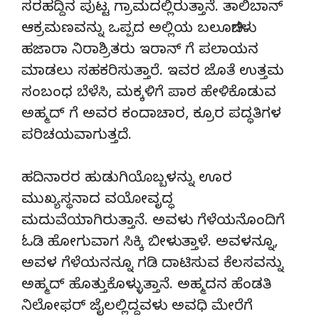
ಸರಹದ್ದಿನ ಪುಟ್ಟ ಗ್ರಾಮದಲ್ಲಿರುತ್ತಾನೆ. ತಾಲಿಬಾನ್
ಆಕ್ರಮಣವನ್ನು ಒಪ್ಪದ ಅಲ್ಲಿಯ ಬಲೂಚಿಗಳು
ಹಜಾರಾ ನಿರಾಶ್ರಿತರು ಇರಾನ್ ಗೆ ಪಲಾಯನ
ಮಾಡಲು ಸಹಕರಿಸುತ್ತಾರೆ. ಇವರ ಜೊತೆ ಉತ್ತಮ‌
ಸಂಬಂಧ ಬೆಳೆಸಿ, ಮಕ್ಕಳಿಗೆ ಪಾಠ ಹೇಳಿಕೊಡುವ
ಅಹ್ಮದ್ ಗೆ ಅವರ ಕಂದಾಚಾರ, ಕ್ರೂರ ಪದ್ಧತಿಗಳ
ಪರಿಚಯವಾಗುತ್ತದೆ.
ಹದಿನಾರರ ಹುಡುಗಿಯೊಬ್ಬಳನ್ನು ಊರ
ಮುಖ್ಯಸ್ಥನಾದ ವಯೋವೃದ್ಧ
ಮದುವೆಯಾಗಿರುತ್ತಾನೆ. ಅವಳು ಗೆಳೆಯನೊಂದಿಗೆ
ಓಡಿ ಹೋಗುವಾಗ ಸಿಕ್ಕಿ ಬೀಳುತ್ತಾಳೆ. ಅವಳನ್ನೂ,
ಅವಳ ಗೆಳೆಯನನ್ನೂ ಗಡಿ ದಾಟಿಸುವ ಕೆಲಸವನ್ನು
ಅಹ್ಮದ್ ಹೊತ್ತುಕೊಳ್ಳುತ್ತಾನೆ. ಅಹ್ಮದನ ಹೆಂಡತಿ
ನಿಲೋಫರ್ ಜೈಲಲ್ಲಿದ್ದವಳು ಅವಧಿ ಮೇರೆಗೆ