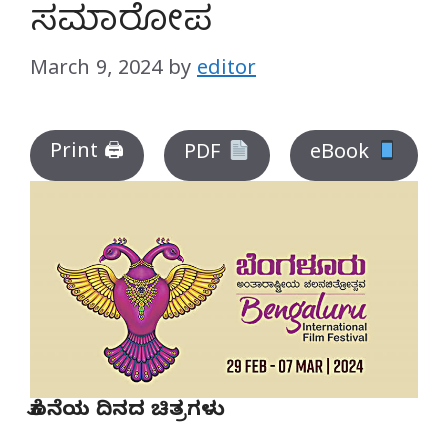
ಸಮಾರೋಪ
March 9, 2024
by
editor
Print 🖨
PDF
eBook
ಕೊನೆಯ ದಿನದ ಚಿತ್ರಗಳು