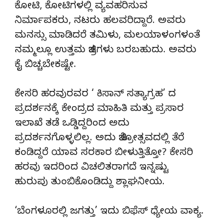
ಕೋಟಿ, ಕೋಟಿಗಳಲ್ಲಿ ವ್ಯವಹರಿಸುವ
ನಿರ್ಮಾಪಕರು, ನಟರು ಹಲವರಿದ್ದಾರೆ. ಅವರು
ಮನಸ್ಸು ಮಾಡಿದರೆ ತಮಿಳು, ಮಲಯಾಳಂಗಳಂತೆ
ನಮ್ಮಲ್ಲೂ ಉತ್ತಮ ಚಿತ್ರಗಳು ಬರಬಹುದು. ಅವರು
ಕೈ ಬಿಚ್ಚಬೇಕಷ್ಟೇ.
ಕೇಸರಿ ಹರವುರವರ ‘ ಕಿಸಾನ್ ಸತ್ಯಾಗ್ರಹ’ ದ
ಪ್ರದರ್ಶನಕ್ಕೆ ಕೇಂದ್ರದ ಮಾಹಿತಿ ಮತ್ತು ಪ್ರಸಾರ
ಇಲಾಖೆ ತಡೆ ಒಡ್ಡಿದ್ದರಿಂದ ಅದು
ಪ್ರದರ್ಶನಗೊಳ್ಳಲಿಲ್ಲ. ಅದು ಚಿತ್ರೋತ್ಸವದಲ್ಲಿ ತೆರೆ
ಕಂಡಿದ್ದರೆ ಯಾವ ಸರಕಾರ ಬೀಳುತ್ತಿತ್ತೋ? ಕೇಸರಿ
ಹರವು ಇದರಿಂದ ವಿಚಲಿತರಾಗದೆ ಇನ್ನಷ್ಟು‌
ಹುರುಪು ತುಂಬಿಕೊಂಡಿದ್ದು ಶ್ಲಾಘನೀಯ.
‘ಬೆಂಗಳೂರಲ್ಲಿ‌ ಜಗತ್ತು’ ಇದು ಬಿಫೆಸ್ ಧ್ಯೇಯ ವಾಕ್ಯ.