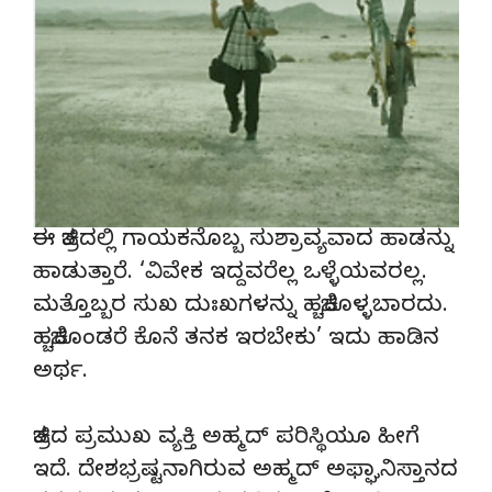
ಈ ಚಿತ್ರದಲ್ಲಿ ಗಾಯಕನೊಬ್ಬ ಸುಶ್ರಾವ್ಯವಾದ ಹಾಡನ್ನು
ಹಾಡುತ್ತಾರೆ. ‘ವಿವೇಕ ಇದ್ದವರೆಲ್ಲ ಒಳ್ಳೆಯವರಲ್ಲ.
ಮತ್ತೊಬ್ಬರ ಸುಖ ದುಃಖಗಳನ್ನು ಹಚ್ಚಿಕೊಳ್ಳಬಾರದು.
ಹಚ್ಚಿಕೊಂಡರೆ ಕೊನೆ ತನಕ ಇರಬೇಕು’ ಇದು ಹಾಡಿನ‌
ಅರ್ಥ.
ಚಿತ್ರದ ಪ್ರಮುಖ ವ್ಯಕ್ತಿ ಅಹ್ಮದ್ ಪರಿಸ್ಥಿಯೂ ಹೀಗೆ
ಇದೆ. ದೇಶಭ್ರಷ್ಟನಾಗಿರುವ ಅಹ್ಮದ್ ಅಫ್ಘಾನಿಸ್ತಾನದ