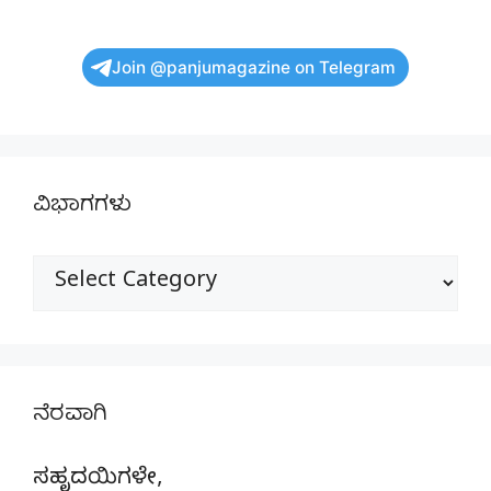
Join @panjumagazine on Telegram
ವಿಭಾಗಗಳು
ವಿಭಾಗಗಳು
ನೆರವಾಗಿ
ಸಹೃದಯಿಗಳೇ,