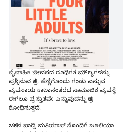
ವೈವಾಹಿಕ ಜೀವನದ ರೂಢಿಗತ ಮೌಲ್ಯಗಳನ್ನು
ಪ್ರಶ್ನಿಸುವ ಚಿತ್ರ. ಹೆಣ್ಣಿಗೊಂದು ಗಂಡು ಎನ್ನುವ
ವ್ಯವಸಾಯ ಕಾಲಾನಂತರದ ಸಾಮಾಜಿಕ‌ ವ್ಯವಸ್ಥೆ
ಈಗಲೂ ಪ್ರಸ್ತುತವೇ ಎನ್ನುವುದನ್ನು ಚಿತ್ರ
ಶೋಧಿಸುತ್ತದೆ.
ಚರ್ಚಿನ ಪಾದ್ರಿ ಮತಿಯಾಸ್ ನೊಂದಿಗೆ ಜೂಲಿಯಾ‌