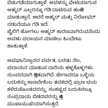
ಬಿಡುಗಡೆಯಾಗುತ್ತಾಳೆ. ಅವಳನ್ನು ಭೇಟಿಯಾಗುವ
ಅಹ್ಮದ್ ಎಲ್ಲರನ್ನೂ ಗಡಿ ದಾಟಿಸುವ ಹಂಚಿಕೆ
ಮಾಡುತ್ತಾನೆ. ಆದರೆ‌ ಅಹ್ಮದ್ ಮತ್ತು ನಿಲೋಫರ್
ನಡುವೆಯೂ ಗಡಿ ಇದೆ.
ಜೈಲಿಗೆ ಹೋಗಲು ಅಹ್ಮದ್ ಕಾರಣವಾಗಿರುವನೆಂದು
ಅವಳು ಪಲಾಯನ ಮಾಡಲು ಹಿಂದೇಟು
ಹಾಕುತ್ತಾಳೆ.
ಅಪಘಾನಿಸ್ತಾನದ ಪರ್ವತ, ಬರಡು ನೆಲ,
ಪಲಾಯನ ಮಾಡುವ ದಾರಿಯ‌ ಹಳ್ಳಕೊಳ್ಳಗಳು
ಸುಂದರವಾಗಿ ಚಿತ್ರಿತವಾಗಿದೆ. ಹೇಗಾದರೂ ಒಳ್ಳೆಯ
ಬದುಕನ್ನು ಕಾಣಬೇಕೆಂಬ ತವಕದಲ್ಲಿ ಪ್ರಾಣ ಭಯ
ಕಳೆದುಕೊಂಡವರನ್ನು, ಸಂಕಷ್ಟದ ಬದುಕಿನಲ್ಲೂ
ಸಂಪ್ರದಾಯ ಬಿಡದವರನ್ನು ಚಿತ್ರ
ಮುಖಾಮುಖಿಯಾಗಿಸುತ್ತದೆ.