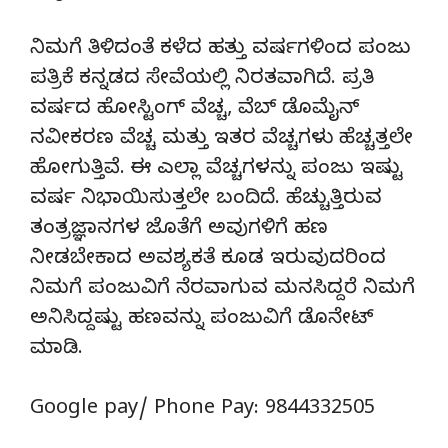
ನಿಮಗೆ ತಿಳಿದಂತೆ ಕಳೆದ ಹತ್ತು ವರ್ಷಗಳಿಂದ ಪಂಜು
ಪತ್ರಿಕೆ ಕನ್ನಡದ ಸೇವೆಯಲ್ಲಿ ನಿರತವಾಗಿದೆ. ಪ್ರತಿ
ವರ್ಷದ ಹೋಸ್ಟಿಂಗ್‌ ವೆಚ್ಚ, ವೆಬ್‌ ಡೊಮೈನ್‌
ನವೀಕರಣ ವೆಚ್ಚ ಮತ್ತು ಇತರ ವೆಚ್ಚಗಳು ಹೆಚ್ಚತ್ತಲೇ
ಹೋಗುತ್ತಿವೆ. ಈ ಎಲ್ಲಾ ವೆಚ್ಚಗಳನ್ನು ಪಂಜು ಇಷ್ಟು
ವರ್ಷ ನಿಭಾಯಿಸುತ್ತಲೇ ಬಂದಿದೆ. ಹೆಚ್ಚುತ್ತಿರುವ
ತಂತ್ರಜ್ಞಾನಗಳ ಜೊತೆಗೆ ಅವುಗಳಿಗೆ ಹಣ
ನೀಡಬೇಕಾದ ಅವಶ್ಯಕತೆ ಕೂಡ ಇರುವುದರಿಂದ
ನಿಮಗೆ ಪಂಜುವಿಗೆ ನೆರವಾಗುವ ಮನಸಿದ್ದರೆ ನಿಮಗೆ
ಅನಿಸಿದ್ದಷ್ಟು ಹಣವನ್ನು ಪಂಜುವಿಗೆ ಡೊನೇಟ್‌
ಮಾಡಿ.
Google pay/ Phone Pay: 9844332505