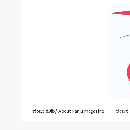
Skip
to
content
ಪಂಜು ಕುರಿತು/ About Panju magazine
ಲೇಖನ ಕ