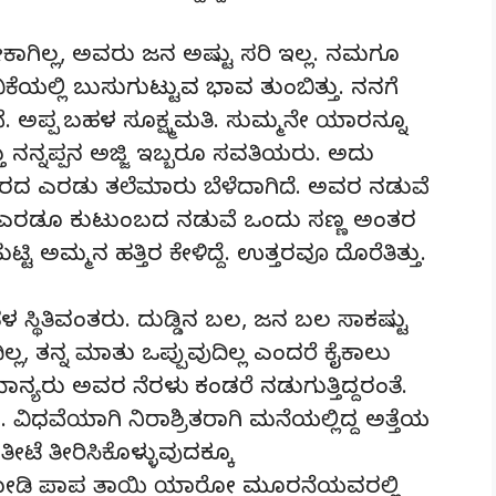
ಾಗಿಲ್ಲ, ಅವರು ಜನ ಅಷ್ಟು ಸರಿ ಇಲ್ಲ. ನಮಗೂ
ಕೆಯಲ್ಲಿ ಬುಸುಗುಟ್ಟುವ ಭಾವ ತುಂಬಿತ್ತು. ನನಗೆ
ವೆ. ಅಪ್ಪ ಬಹಳ ಸೂಕ್ಷ್ಮಮತಿ. ಸುಮ್ಮನೇ ಯಾರನ್ನೂ
 ನನ್ನಪ್ಪನ ಅಜ್ಜಿ ಇಬ್ಬರೂ ಸವತಿಯರು. ಅದು
 ಎರಡು ತಲೆಮಾರು ಬೆಳೆದಾಗಿದೆ. ಅವರ ನಡುವೆ
ಎರಡೂ ಕುಟುಂಬದ ನಡುವೆ ಒಂದು ಸಣ್ಣ ಅಂತರ
್ಟಿ ಅಮ್ಮನ ಹತ್ತಿರ ಕೇಳಿದ್ದೆ. ಉತ್ತರವೂ ದೊರೆತಿತ್ತು.
ಹಳ ಸ್ಥಿತಿವಂತರು. ದುಡ್ಡಿನ ಬಲ, ಜನ ಬಲ ಸಾಕಷ್ಟು
್ಲ, ತನ್ನ ಮಾತು ಒಪ್ಪುವುದಿಲ್ಲ ಎಂದರೆ ಕೈಕಾಲು
ಾನ್ಯರು ಅವರ ನೆರಳು ಕಂಡರೆ ನಡುಗುತ್ತಿದ್ದರಂತೆ.
ಯಾಗಿ ನಿರಾಶ್ರಿತರಾಗಿ ಮನೆಯಲ್ಲಿದ್ದ ಅತ್ತೆಯ
ೀಟೆ ತೀರಿಸಿಕೊಳ್ಳುವುದಕ್ಕೂ
ಿ ನೋಡಿ ಪಾಪ ತಾಯಿ ಯಾರೋ ಮೂರನೆಯವರಲ್ಲಿ