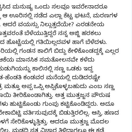
 ಹುಟ್ಟಿಸಿದ ಮನುಷ್ಯ ಒಂದು ಸಲವೂ ಇವರೇನಾದರೂ
ಲಿ ಆ ಊರಿನಲ್ಲಿ ನಡೆದ ಎಲ್ಲಾ ಕೆಟ್ಟ ಘಟನೆ, ಮರಣಗಳ
ತು. ಆದರೆ ವಯಸ್ಸು ನಿಲ್ಲುತ್ತದೆಯೇ? ಎರಡನೇಯ
ವರಂತೆ ಬೆಳೆಯುತ್ತಿದ್ದರೆ ನನ್ನ ಅಜ್ಜಿ ಹರಕಲು
ಂಬಿದ ಹೊಟ್ಟೆಯಲ್ಲಿ ಗತಿಯಿಲ್ಲದವಳ ಹಾಗೆ ಬೆಳೆದಳು.
ಲಿ ಗಂಡನ ಕಾಲಿಗೆ ಬಿದ್ದು ಕೇಳಿಕೊಂಡದ್ದಕ್ಕೆ ಎಲ್ಲರ
ಿಂದ ಆಕೆಯ ಮಾನಸಿಕ ಸಮತೋಲನವೇ ಕಳೆದು
ಡುಗಿಯನ್ನು ಕಾಲಿನಲ್ಲಿ ಸಣ್ಣ ಒಡಕು ಇದ್ದ
ಂಡ-ಹೆಂಡತಿ ಕಂಡವರ ಮನೆಯಲ್ಲಿ ದುಡಿದರಷ್ಟೇ
ರ ಮತ್ತೂ ಅಪ್ಪ ಒಪ್ಪಿ ಅಪ್ಪಿಕೊಳ್ಳಬಹುದು ಎಂಬ ಸಣ್ಣ
ಾಯಿ ತೀರಿಕೊಂಡಾಗಿತ್ತು. ಅತ್ತ ಮುತ್ತಜ್ಜನ ಪೌರುಷ
ಿಗಳು ಹುಟ್ಟಿಕೊಂಡು ಗುಂಪು ಕಟ್ಟಿಕೊಂಡಿದ್ದರು. ಅದೂ
ಿಟ್ಟಿ ವರ್ತಿಸುವುದಕ್ಕೆ ಬಿಡುತ್ತಿರಲಿಲ್ಲ. ಆಸ್ತಿ, ಹಣದ
 ಸೇರಿಕೊಳ್ಳುತ್ತಿತ್ತು. ಆದರೂ ಮುತ್ತಜ್ಜ ಮೊದಲ
್ಲ. ಮಡದಿ ಸತ್ತ ವಿಚಾರ ತಿಳಿದಾಗಲೂ ಈ ಕಡೆ