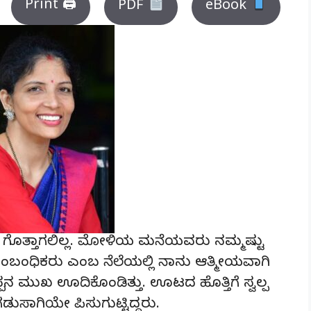
Print 🖨
PDF
eBook
ೆ ಗೊತ್ತಾಗಲಿಲ್ಲ. ಮೋಳಿಯ ಮನೆಯವರು ನಮ್ಮಷ್ಟು
ಸಂಬಂಧಿಕರು ಎಂಬ ನೆಲೆಯಲ್ಲಿ ನಾನು ಆತ್ಮೀಯವಾಗಿ
ನ ಮುಖ ಊದಿಕೊಂಡಿತ್ತು. ಊಟದ ಹೊತ್ತಿಗೆ ಸ್ವಲ್ಪ
ಗಡುಸಾಗಿಯೇ ಪಿಸುಗುಟ್ಟಿದ್ದರು.