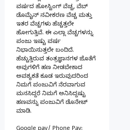
ವರ್ಷದ ಹೋಸ್ಟಿಂಗ್‌ ವೆಚ್ಚ, ವೆಬ್‌
ಡೊಮೈನ್‌ ನವೀಕರಣ ವೆಚ್ಚ ಮತ್ತು
ಇತರ ವೆಚ್ಚಗಳು ಹೆಚ್ಚತ್ತಲೇ
ಹೋಗುತ್ತಿವೆ. ಈ ಎಲ್ಲಾ ವೆಚ್ಚಗಳನ್ನು
ಪಂಜು ಇಷ್ಟು ವರ್ಷ
ನಿಭಾಯಿಸುತ್ತಲೇ ಬಂದಿದೆ.
ಹೆಚ್ಚುತ್ತಿರುವ ತಂತ್ರಜ್ಞಾನಗಳ ಜೊತೆಗೆ
ಅವುಗಳಿಗೆ ಹಣ ನೀಡಬೇಕಾದ
ಅವಶ್ಯಕತೆ ಕೂಡ ಇರುವುದರಿಂದ
ನಿಮಗೆ ಪಂಜುವಿಗೆ ನೆರವಾಗುವ
ಮನಸಿದ್ದರೆ ನಿಮಗೆ ಅನಿಸಿದ್ದಷ್ಟು
ಹಣವನ್ನು ಪಂಜುವಿಗೆ ಡೊನೇಟ್‌
ಮಾಡಿ.
Google pay/ Phone Pay: