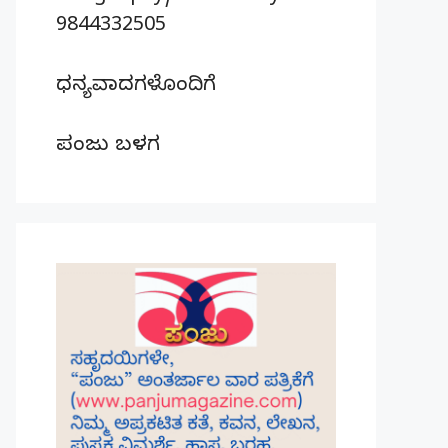
9844332505
ಧನ್ಯವಾದಗಳೊಂದಿಗೆ
ಪಂಜು ಬಳಗ