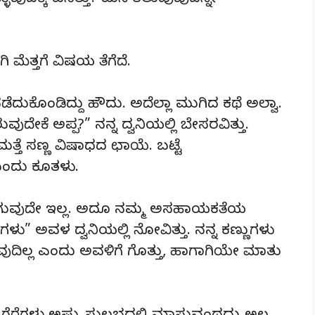
್ಳುವುದಕ್ಕೆ ಏನಿತ್ತು? ಮನೆ ತಲುಪುವುದನ್ನೇ
ಿ ಮೆತ್ತಗೆ ವಿಷಯ ತೆಗೆದೆ.
ನಡೆದುಕೊಂಡಿದ್ದು ಹೌದು. ಅದೆಲ್ಲಾ ಮುಗಿದ ಕಥೆ ಅಲ್ವಾ.
ವುದೇಕೆ ಅಪ್ಪ?” ನನ್ನ ದ್ವನಿಯಲ್ಲಿ ಬೇಸರವಿತ್ತು.
ತ್ತೆ ಸಣ್ಣ ವಿಷಾಧದ ಛಾಯೆ. ಬಟ್ಟೆ
ರ ಬಂದು ಕೂತಳು.
ಹೋಗುವುದೇ ಇಲ್ಲ. ಅದೂ ನಮ್ಮ ಅಸಹಾಯಕತೆಯ
ಳು” ಅವಳ ದ್ವನಿಯಲ್ಲಿ ನೋವಿತ್ತು. ನನ್ನ ಕಣ್ಣುಗಳು
ುವುದಿಲ್ಲ ಎಂದು ಅವಳಿಗೆ ಗೊತ್ತು, ಹಾಗಾಗಿಯೇ ಮಾತು