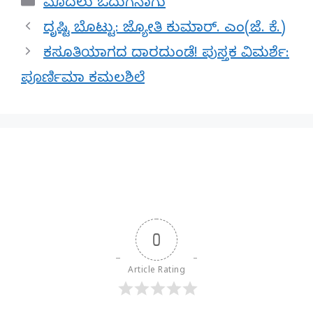
Categories
ಮೊದಲು ಓದುಗನಾಗು
ದೃಷ್ಟಿ ಬೊಟ್ಟು: ಜ್ಯೋತಿ ಕುಮಾರ್. ಎಂ(ಜೆ. ಕೆ.)
ಕಸೂತಿಯಾಗದ ದಾರದುಂಡೆ! ಪುಸ್ತಕ ವಿಮರ್ಶೆ:
ಪೂರ್ಣಿಮಾ ಕಮಲಶಿಲೆ
0
Article Rating