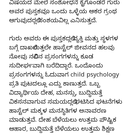
ವಿಷಯದ ಮೇಲೆ ಸಂಶೋಧನೆ ಕೈಗೊಂಡರೆ ಗುರು
ಅವರ ಪುಸ್ತಕವೂ ಒಂದು ಒಳ್ಳೆಯ ಆಕರ ಗ್ರಂಥ
ಆಗುವುದರಲ್ಲಿ ಸಂಶಯವಿಲ್ಲ ಎನಿಸುತ್ತದೆ.
ಗುರು ಅವರು ಈ ಪುಸ್ತಕದಲ್ಲಿ ವ್ಯಕ್ತಿ ಮತ್ತು ಸ್ಥಳಗಳ
ಬಗ್ಗೆ ದಾಖಲಿಸುತ್ತಲೇ ಹಾಸ್ಟೆಲ್ ಜೀವನದ ಹಲವು
ನೋವು ನಲಿವಿನ ಪ್ರಸಂಗಗಳನ್ನು ಕೂಡ
ಸುದೀರ್ಘವಾಗಿ ಬರೆದಿದ್ದಾರೆ. ಒಂದೊಂದು
ಪ್ರಸಂಗಗಳನ್ನು ಓದುವಾಗ child psychology
ಪ್ರತಿ ಪುಟದಲ್ಲೂ ಎದ್ದು ಕಾಣುತ್ತದೆ. ಒಬ್ಬ
ವಿದ್ಯಾರ್ಥಿಯ ದೇಹ, ಮನಸ್ಸು, ಬುದ್ಧಿಮತ್ತೆ
ವಿಕಸನವಾಗುವ ಸಮಯದಲ್ಲಿ ಘಟಿಸಿದ ಘಟನೆಗಳು
ಹಾಸ್ಟೆಲ್ ಮಕ್ಕಳ ಮನಸ್ಥಿತಿಗಳ ಅನಾವರಣ
ಮಾಡುತ್ತವೆ. ದೇಹ ಬೆಳೆಯಲು ಉತ್ತಮ ಪೌಷ್ಟಿಕ
ಆಹಾರ, ಬುದ್ದಿಮತ್ತೆ ಬೆಳೆಯಲು ಉತ್ತಮ ಶಿಕ್ಷಣ‌