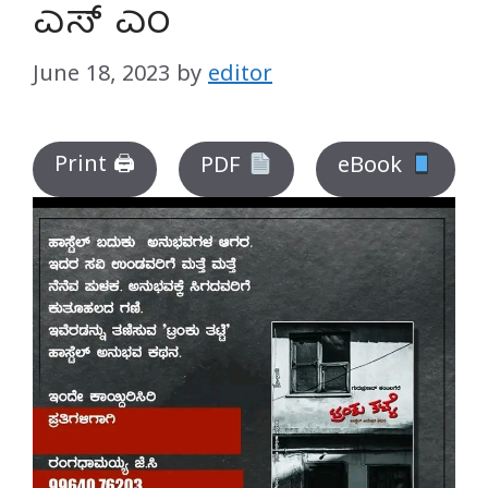
ಎಸ್ ಎಂ
June 18, 2023
by
editor
Print 🖨
PDF
eBook