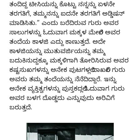
ತಂದಿದ್ದ ಟೀಸಿಯನ್ನು ಕೊಟ್ಟು ನನ್ನನ್ನು ಏಳನೇ
ತರಗತಿಗೆ, ತಮ್ಮನನ್ನು ಐದನೇ ತರಗತಿಗೆ ಅಡ್ಡಿಷನ್
ಮಾಡಿಸಿತು.” ಎಂದು ಬರೆದಿರುವ ಗುರು ಅವರ
ಸಾಲುಗಳನ್ನು ಓದುವಾಗ ಮಕ್ಕಳ ಮೇಲಿನ ಅವರ
ತಂದೆಯ ಕಾಳಜಿ ಎದ್ದು ಕಾಣುತ್ತದೆ. ಅದೇ
ಕಾಳಜಿಯನ್ನು ಮುತುವರ್ಜಿಯನ್ನು ತಮ್ಮ
ಬದುಕಿನುದ್ದಕ್ಕೂ ಮಕ್ಕಳಿಗಾಗಿ ತೋರಿಸಿರುವ ಅವರ
ಕಷ್ಟಸುಖಗಳನ್ನು ಅನೇಕ ಪುಟಗಳಲ್ಲಿ ದಾಖಲಿಸಿ ಗುರು
ಅವರು ತಮ್ಮ‌ ತಂದೆಯನ್ನು ನೆನೆದಿದ್ದಾರೆ. ಇನ್ನು
ಅನೇಕ ವ್ಯಕ್ತಿತ್ವಗಳನ್ನು ಪುಸ್ತಕದಲ್ಲಿ ಓದುವಾಗ ಗುರು
ಅವರ ಬಳಗ ದೊಡ್ಡದು‌ ಎನ್ನುವುದು ಅರಿವಿಗೆ
ಬರುತ್ತದೆ.