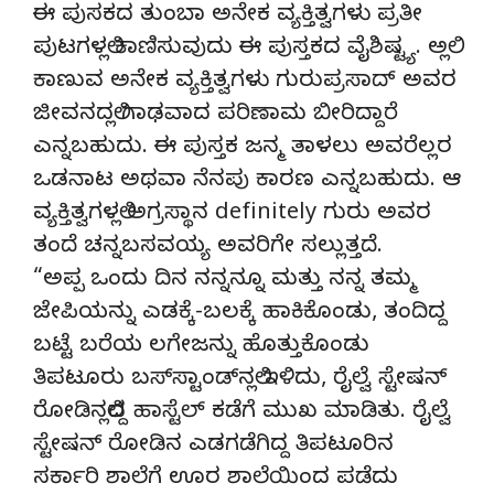
ಈ ಪುಸಕದ ತುಂಬಾ ಅನೇಕ ವ್ಯಕ್ತಿತ್ವಗಳು ಪ್ರತೀ
ಪುಟಗಳಲ್ಲಿ ಕಾಣಿಸುವುದು ಈ ಪುಸ್ತಕದ ವೈಶಿಷ್ಟ್ಯ. ಅಲ್ಲಿ
ಕಾಣುವ ಅನೇಕ ವ್ಯಕ್ತಿತ್ವಗಳು ಗುರುಪ್ರಸಾದ್ ಅವರ
ಜೀವನದಲ್ಲಿ ಗಾಢವಾದ ಪರಿಣಾಮ ಬೀರಿದ್ದಾರೆ
ಎನ್ನಬಹುದು. ಈ ಪುಸ್ತಕ ಜನ್ಮ ತಾಳಲು ಅವರೆಲ್ಲರ
ಒಡನಾಟ ಅಥವಾ ನೆನಪು ಕಾರಣ ಎನ್ನಬಹುದು. ಆ
ವ್ಯಕ್ತಿತ್ವಗಳಲ್ಲಿ ಅಗ್ರಸ್ಥಾನ definitely ಗುರು ಅವರ
ತಂದೆ ಚನ್ನಬಸವಯ್ಯ ಅವರಿಗೇ ಸಲ್ಲುತ್ತದೆ.
“ಅಪ್ಪ ಒಂದು ದಿನ ನನ್ನನ್ನೂ ಮತ್ತು ನನ್ನ ತಮ್ಮ
ಜೇಪಿಯನ್ನು ಎಡಕ್ಕೆ-ಬಲಕ್ಕೆ ಹಾಕಿಕೊಂಡು, ತಂದಿದ್ದ
ಬಟ್ಟೆ ಬರೆಯ ಲಗೇಜನ್ನು ಹೊತ್ತುಕೊಂಡು
ತಿಪಟೂರು ಬಸ್‌ಸ್ಟಾಂಡ್‌ನಲ್ಲಿ ಇಳಿದು, ರೈಲ್ವೆ ಸ್ಟೇಷನ್
ರೋಡಿನಲ್ಲಿದ್ದ ಹಾಸ್ಟೆಲ್ ಕಡೆಗೆ ಮುಖ ಮಾಡಿತು. ರೈಲ್ವೆ
ಸ್ಟೇಷನ್ ರೋಡಿನ ಎಡಗಡೆಗಿದ್ದ ತಿಪಟೂರಿನ
ಸರ್ಕಾರಿ ಶಾಲೆಗೆ ಊರ ಶಾಲೆಯಿಂದ ಪಡೆದು