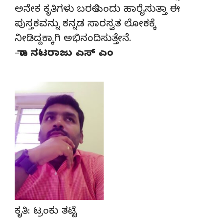
ಅನೇಕ ಕೃತಿಗಳು ಬರಲಿ ಎಂದು ಹಾರೈಸುತ್ತಾ ಈ
ಪುಸ್ತಕವನ್ನು ಕನ್ನಡ ಸಾರಸ್ವತ ಲೋಕಕ್ಕೆ
ನೀಡಿದ್ದಕ್ಕಾಗಿ ಅಭಿನಂದಿಸುತ್ತೇನೆ.
–
ಡಾ. ನಟರಾಜು ಎಸ್ ಎಂ
ಕೃತಿ: ಟ್ರಂಕು ತಟ್ಟೆ