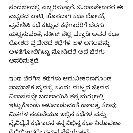
ಸಂದರ್ಭದಲ್ಲಿ ಎಚ್ಚರಿಸುತ್ತಾರೆ. ಜಿ.ರಾಜಶೇಖರರ ಈ
ಎಚ್ಚರದ ಚಾಟಿ, ಹೊಸದಾಗಿ ಕಥಾ ಲೋಕಕ್ಕೆ
ಪ್ರವೇಶಿಸಿ ಕಥೆ ಕಟ್ಟುವ ಕಥೆಗಾರರಿಗೆ ಬೆರಗು
ಹುಟ್ಟಿಸುವಂತೆ, ಸತೀಶ್ ಶೆಟ್ಟಿ ವಕ್ವಾಡಿ ಅವರ ಕಥಾ
ಲೋಕದ ಪ್ರವೇಶದ ಕಥೆಗಳ ಆಳ ಅಗಲವನ್ನು
ಅಳತೆಗೋಲಿಗಿಟ್ಟು ನೋಡಿದರೆ ಅದೆ ಬೆರಗು
ಆವರಿಸುತ್ತದೆ.
ಇಂಥ ಬೆರಗಿನ ಕಥೆಗಳು ಆಧುನೀಕರಣಗೊಂಡ
ಸಾಮಾಜಿಕ ವ್ಯವಸ್ಥೆ, ಒಂದು ಮಟ್ಟದ ಜೀವನ
ವಿಧಾನವನ್ನೇ ಬದಲಾಯಿಸಿ ತನ್ನ ಮಗ್ಗುಲಲ್ಲಿ
ಇಟ್ಟುಕೊಂಡು ಆಟವಾಡುವಂತೆ ಕಾಣುತ್ತ, ಕೆಲವು
ಮಿತಿಗಳ ನಡುವೆಯೂ ಇಲ್ಲಿನ ಕಥೆಗಳ ವಸ್ತು
ವೈವಿಧ್ಯೆತೆ ಕಥೆಗಾರನ ತನ್ನ ವಿಭಿನ್ನ ಕಥಾ ನಿರೂಪಣಾ