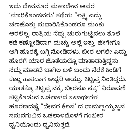
ಇದು ದೇವನೂರ ಮಹಾದೇವ ಅವರ
‘ಮಾರಿಕೊಂಡವರು’ ಕಥೆಯ “ಲಕ್ಷ್ಮಿ ಎದ್ದು
ಚಣಹೊತ್ತು ಸುಧಾರಿಸಿಕೊಂಡರೂ ಮಂಕು
ಆರಲಿಲ್ಲ. ರಾತ್ರಿಯ ನೆಪ್ಪು ಚುರುಗುಟ್ಟಿಸಲು ತೊಲೆ
ಕಡೆ ಕಣ್ಣೋಡಿದಾಗ ಮಚ್ಚು ಅಲ್ಲೆ ಇತ್ತು. ಹೇಗೇಗೊ
ಆಗಿ ಹೊರಕ್ಕೆ ಬಗ್ಗಿ ನೋಡಿದಳು. ಬೀರ ಆಗಲೇ ಎದ್ದು
ಹೊರಗೆ ಯಾರ ಜೊತೆಯಲ್ಲೊ ಮಾತಾಡುತ್ತಿದ್ದನು.
ಸದ್ದು ಮಾಡದೆ ಬಾಗಿಲ ಬಳಿ ಬಂದು ನೆರಕೆ ಕಿಂಡಿಗೆ
ಕಣ್ಣು ಹಾಕಿದಾಗ ಅಚ್ಚರಿ ಆಯ್ತು. ಕಿಟ್ಟಪ್ಪ ನಿಂತಿದ್ದರು.
ಯಾತಕ್ಕೊ ಕಿಟ್ಟಪ್ಪ ನಕ್ಕ, ಬೀರನೂ ನಕ್ಕ” ನಿರೂಪಣೆ
ಕಟ್ಟಿಕೊಡುವ ಒಡಲಾಳದ ಒಳಾರ್ಥಗಳ
ಹೂರಣದಷ್ಟೆ ”ದೇವರ ಕೆಲಸ’ ದ ರಾಮಣ್ಣಯ್ಯಜ್ಜನ
ನಸುನಗುವಿನ ಒಡಲಾಳದೊಳಗೆ ಗಂಭೀರ
ಧ್ವನಿಯೊಂದು ಧ್ವನಿಸುತ್ತದೆ.