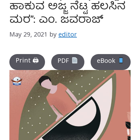
ಹಾಕುವ ಅಜ್ಜ ನೆಟ್ಟ ಹಲಸಿನ
ಮರ”: ಎಂ. ಜವರಾಜ್
May 29, 2021
by
editor
Print 🖨
PDF
eBook