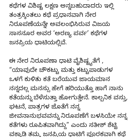
ಕಥೆಗಳ ವಿಶಿಷ್ಟ ಲಕ್ಷಣ ಅನ್ನಬಹುದಾದರು ಇಲ್ಲಿ
ತಂತ್ರಕ್ಕಿಂತಲು ಕಥೆ ಪ್ರಧಾನವಾಗಿ ನೇರ
ನಿರೂಪಣೆಯನ್ನೇ ಅವಲಂಭಿಸಿರುವ ವಿಜಯ
ಸಾಸನೂರ ಅವರ ‘ಅರಣ್ಯ ಪರ್ವ’ ಕಥೆಗಳ
ಜನಪ್ರಿಯ ಧಾಟಿಯಲ್ಲಿವೆ.
ಈ ನೇರ ನಿರೂಪಣಾ ಧಾಟಿ ವೈಶಿಷ್ಟ್ಯತೆಗೆ ,
“ಯಾವುದೇ ಚೌಕಟ್ಟು ಮತ್ತು ಕಟ್ಟುಪಾಡುಗಳ
ಒಳಗೆ ಕುಳಿತು ಕತೆ ಬರೆಯುವ ಜಾಯಮಾನ
ನನ್ನದಲ್ಲ ಮನಸ್ಸು ಹೇಗೆ ಹರಿಯುತ್ತೊ ಹಾಗೆ ನಾನು
ಕತೆಯನ್ನು ಬೆಳೆಸುತ್ತಾ ಹೋಗುತ್ತೇನೆ. ಕಾಲ್ಪನಿಕ ವಸ್ತು,
ಘಟನೆ, ಪಾತ್ರಗಳ ಜೊತೆಗೆ ನನ್ನ
ಜೀವನಾನುಭವವನ್ನು ನಿರೂಪಣೆಗೆ ಬಳಸಿಯೇ ನನ್ನ
ಕತೆಗಳು ರೂಪಿತವಾಗಿದ್ದು” ಎಂದು ಸತೀಶ್ ಶೆಟ್ಟಿ
ವಕ್ವಾಡಿ ತಮ್ಮ ಜನಪ್ರಿಯ ಧಾಟಿಗೆ ಪೂರಕವಾಗಿ ಕಥೆ