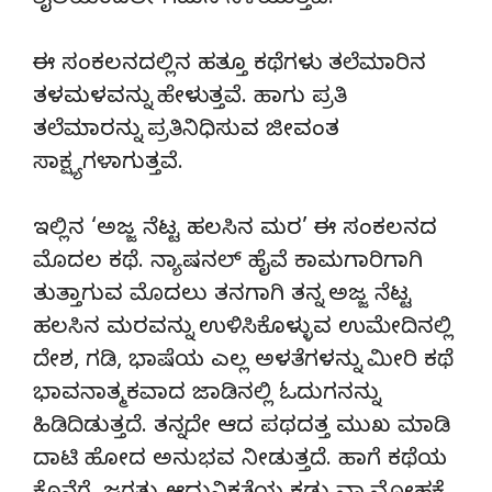
ಶೈಲಿಯಿಂದಲೇ ಗಮನ ಸೆಳೆಯುತ್ತವೆ.
ಈ ಸಂಕಲನದಲ್ಲಿನ ಹತ್ತೂ ಕಥೆಗಳು ತಲೆಮಾರಿನ
ತಳಮಳವನ್ನು ಹೇಳುತ್ತವೆ. ಹಾಗು ಪ್ರತಿ
ತಲೆಮಾರನ್ನು ಪ್ರತಿನಿಧಿಸುವ ಜೀವಂತ
ಸಾಕ್ಷ್ಯಗಳಾಗುತ್ತವೆ.
ಇಲ್ಲಿನ ‘ಅಜ್ಜ ನೆಟ್ಟ ಹಲಸಿನ ಮರ’ ಈ ಸಂಕಲನದ
ಮೊದಲ ಕಥೆ. ನ್ಯಾಷನಲ್ ಹೈವೆ ಕಾಮಗಾರಿಗಾಗಿ
ತುತ್ತಾಗುವ ಮೊದಲು ತನಗಾಗಿ ತನ್ನ ಅಜ್ಜ ನೆಟ್ಟ
ಹಲಸಿನ ಮರವನ್ನು ಉಳಿಸಿಕೊಳ್ಳುವ ಉಮೇದಿನಲ್ಲಿ
ದೇಶ, ಗಡಿ, ಭಾಷೆಯ ಎಲ್ಲ ಅಳತೆಗಳನ್ನು ಮೀರಿ ಕಥೆ
ಭಾವನಾತ್ಮಕವಾದ ಜಾಡಿನಲ್ಲಿ ಓದುಗನನ್ನು
ಹಿಡಿದಿಡುತ್ತದೆ. ತನ್ನದೇ ಆದ ಪಥದತ್ತ ಮುಖ ಮಾಡಿ
ದಾಟಿ ಹೋದ ಅನುಭವ ನೀಡುತ್ತದೆ. ಹಾಗೆ ಕಥೆಯ