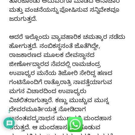
ತೂರಿಕೊಂಡು ಅದುವರೆಗೂ ಮಾಡದ ಅನಾಚಾರ
ಮತ್ತು ವಂಚನೆಯನ್ನು ಪೋಷಿಸುವ ಸನ್ನಿವೇಶವೂ
ಜರುಗುತ್ತದೆ.
ಆದರೆ ಇಲ್ಲೊಂದು ವ್ಯಾವಹಾರಿಕ ಚಮತ್ಕಾರ ನಡೆದು
ಹೋಗುತ್ತದೆ. ನಂಬಿಕಸ್ಥನಂತೆ ಜೊತೆಗಿದ್ದೇ,
ರಾಜಕಾರಣದ ಮೂಲಕ ದೇವಸ್ಥಾನದ
ಜೀರ್ಣೋದ್ಧಾರದ ನೆಪದಲ್ಲಿ ರಾಮಚಂದ್ರ
ಉಪಾಧ್ಯರ ಮನೆಯ ತಿಜೋರಿ ಸೇರಿದ್ದ ಹಣದ
ಗಂಟಿನೊಂದಿಗೆ ರಾತ್ರೊರಾತ್ರಿ ನಾಪತ್ತೆಯಾಗುವ
ಮಗನ ವಿಚಾರದಿಂದ ಉಪಾಧ್ಯರು
ವಿಚಲಿತರಾಗುತ್ತಾರೆ. ಕಣ್ಣು ಮುಚ್ಚುವ ಮುನ್ನ
ದೇವರಮೂರ್ತಿಯತ್ತ ನೋಡಿದಾಗ
1
ಅನಂತಪದ್ಮನಾಭನ ಮುಖದಲ್ಲಿ ಮಂದಹಾಸ
ಇರುತ್ತದೆ. ಆ ಮಂದಹಾಸ ಕಟ್ಟಿ ಕೊಡುವ