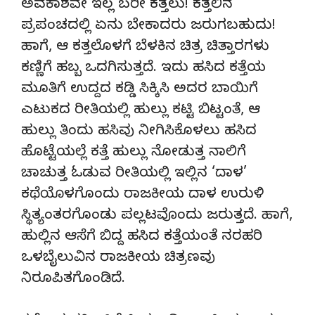
ಅವಕಾಶವೇ ಇಲ್ಲ ಬರೀ ಕತ್ತಲು! ಕತ್ತಲಿನ
ಪ್ರಪಂಚದಲ್ಲಿ ಏನು ಬೇಕಾದರು ಜರುಗಬಹುದು!
ಹಾಗೆ, ಆ ಕತ್ತಲೊಳಗೆ ಬೆಳಕಿನ ಚಿತ್ರ ಚಿತ್ತಾರಗಳು
ಕಣ್ಣಿಗೆ ಹಬ್ಬ ಒದಗಿಸುತ್ತದೆ. ಇದು ಹಸಿದ ಕತ್ತೆಯ
ಮೂತಿಗೆ ಉದ್ದದ ಕಡ್ಡಿ ಸಿಕ್ಕಿಸಿ ಅದರ ಬಾಯಿಗೆ
ಎಟುಕದ ರೀತಿಯಲ್ಲಿ ಹುಲ್ಲು ಕಟ್ಟಿ ಬಿಟ್ಟಂತೆ, ಆ
ಹುಲ್ಲು ತಿಂದು ಹಸಿವು ನೀಗಿಸಿಕೊಳಲು ಹಸಿದ
ಹೊಟ್ಟೆಯಲ್ಲೆ ಕತ್ತೆ ಹುಲ್ಲು ನೋಡುತ್ತ ನಾಲಿಗೆ
ಚಾಚುತ್ತ ಓಡುವ ರೀತಿಯಲ್ಲಿ ಇಲ್ಲಿನ ‘ದಾಳ’
ಕಥೆಯೊಳಗೊಂದು ರಾಜಕೀಯ ದಾಳ ಉರುಳಿ
ಸ್ಥಿತ್ಯಂತರಗೊಂಡು ಪಲ್ಲಟವೊಂದು ಜರುತ್ತದೆ. ಹಾಗೆ,
ಹುಲ್ಲಿನ ಆಸೆಗೆ ಬಿದ್ದ ಹಸಿದ ಕತ್ತೆಯಂತೆ ನರಹರಿ
ಒಳಬೈಲುವಿನ ರಾಜಕೀಯ ಚಿತ್ರಣವು
ನಿರೂಪಿತಗೊಂಡಿದೆ.