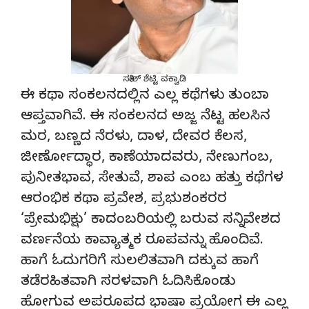
ಸತೀಶ್‌ ಶೆಟ್ಟಿ ವಕ್ವಾಡಿ
ಈ ಕಥಾ ಸಂಕಲನದಲ್ಲಿನ ಎಲ್ಲ ಕಥೆಗಳು ತುಂಬಾ
ಆಪ್ತವಾಗಿವೆ. ಈ ಸಂಕಲನದ ಅಜ್ಜ ನೆಟ್ಟ ಹಲಸಿನ
ಮರ, ಬಣ್ಣದ ನೆರಳು, ದಾಳ, ದೇವರ ಕೆಲಸ,
ಜೀರ್ಣೋದ್ಧಾರ, ಕಾಣೆಯಾದವರು, ನೇಣುಗಂಬ,
ಪುನೀತಭಾವ, ಸೇತುವೆ, ಶಾಪ ಎಂಬ ಹತ್ತು ಕಥೆಗಳ
ಆರಂಭಿಕ ಕಥಾ ಪ್ರವೇಶ, ಪ್ರಭುಶಂಕರರ
‘ಪ್ರೇಮಭಿಕ್ಷು’ ಕಾದಂಬರಿಯಲ್ಲಿ ಬರುವ ಸನ್ನಿವೇಶದ
ವರ್ಣನೆಯ ಕಾವ್ಯಾತ್ಮಕ ರೂಪವನ್ನು ಹೊಂದಿವೆ.
ಹಾಗೆ ಓದುಗರಿಗೆ ಸುಲಲಿತವಾಗಿ ದಕ್ಕುವ ಹಾಗೆ
ತಡೆರಹಿತವಾಗಿ ಸರಳವಾಗಿ ಓದಿಸಿಕೊಂಡು
ಹೋಗುವ ಅಪರೂಪದ ಭಾಷಾ ಪ್ರಯೋಗ ಈ ಎಲ್ಲ