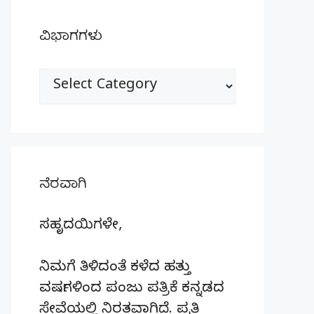
ವಿಭಾಗಗಳು
ವಿಭಾಗಗಳು
ನೆರವಾಗಿ
ಸಹೃದಯಿಗಳೇ,
ನಿಮಗೆ ತಿಳಿದಂತೆ ಕಳೆದ ಹತ್ತು
ವರ್ಷಗಳಿಂದ ಪಂಜು ಪತ್ರಿಕೆ ಕನ್ನಡದ
ಸೇವೆಯಲ್ಲಿ ನಿರತವಾಗಿದೆ. ಪ್ರತಿ