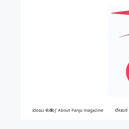
Skip
to
content
ಪಂಜು ಕುರಿತು/ About Panju magazine
ಲೇಖನ ಕ