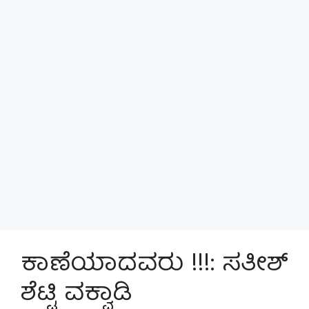
ಕಾಣೆಯಾದವರು !!!: ಸತೀಶ್
ಶೆಟ್ಟಿ ವಕ್ವಾಡಿ