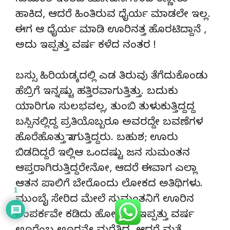
ಸುಮಂತ ಇಂತಹ ಯೋಚನೆಗಳಿಂದ ಕಣ್ಣೀರು
ಹಾಕಿದ, ಆದರೆ ಹಿಂತಿರುವ ಧೈರ್ಯ ಮಾಡಲೇ ಇಲ್ಲ.
ಈಗ ಆ ಧೈರ್ಯ ಮಾಡಿ ಊರಿನತ್ತ ಹೊರಟಿದ್ದಾನೆ ,
ಅದು ಇಪ್ಪತ್ತು ವರ್ಷ ಕಳೆದ ನಂತರ !
ಬಸ್ಸು ಹಿರಿಯಡ್ಕದಲ್ಲಿ ಎಡ ತಿರುವು ತೆಗೆದುಕೊಂಡು
ಹೆಬ್ರಿಗೆ ಇನ್ನಷ್ಟು ಹತ್ತಿರವಾಗುತ್ತಿತ್ತು. ಬದುಕು
ಯಾರಿಗೂ ಸುಲಭವಲ್ಲ, ತುಂಬಿ ತುಳುಕುತ್ತಿದ್ದದ್ದ
ಬಸ್ಸಿನಲ್ಲಿದ್ದ ಪ್ರತಿಯೊಬ್ಬರೂ ಅವರದ್ದೇ ಬವಣೆಗಳ
ಹೊರೆಹೊತ್ತು ಸಾಗುತ್ತಿದ್ದರು. ಬಹುಶ; ಊರು
ಬಿಡದಿದ್ದರೆ ಇಲ್ಲಿಆ ಒಂದಷ್ಟು ಜನ ಸುಮಂತನ
ಆಪ್ತರಾಗಿರುತ್ತಿದ್ದರೇನೋ, ಆದರೆ ಈವಾಗ ಎಲ್ಲಾ
ಆತನ ಪಾಲಿಗೆ ಬೇರೊಂದು ಲೋಕದ ಅತಿಥಿಗಳು.
1
ಮುಂಬೈ ಸೇರಿದ ಮೇಲೆ ಸುಮಂತನಿಗೆ ಊರಿನ
ಸಂಪರ್ಕವೇ ಕಡಿದು ಹೋಗಿತ್ತು. ಇಪ್ಪತ್ತು ವರ್ಷ