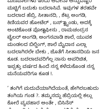
ಮಣಿಪಾಲಗಳು ಇಂದು ಅವೇನಾ ಅನ್ನುವಷ್ಟರ
ಮಟ್ಟಿಗೆ ಬದುಕು ಬದಲಾಸಿವೆ. ಇವುಗಳ ತರಹವೇ
ಬದಲಾದ ಹೆಬ್ರಿ, ಸೀತಾನದಿ, , ಶೆಟ್ರ ಅಂಗಡಿ,
ಕಿಣಿಯವರ ಹೋಟೆಲ್ , ಬಸ್ ಸ್ಟ್ಯಾಂಡು, ಅದಕ್ಕೆ
ಅಂಟಿಕೊಂಡ ಪೋಸ್ಟಾಫೀಸು , ರಾಮಚಂದ್ರನ
ಟೈಲರ್ ಅಂಗಡಿ, ಅಂಗನವಾಡಿ ಶಾಲೆ, ಯುವಕ
ಮಂಡಲದ ಬಿಲ್ಡಿಂಗ್, ಶಾಲೆ ಮೈದಾನ ಎಲ್ಲಾ
ಬದಲಾಗಿರಲೇ ಬೇಕು , ಜೊತೆಗೆ ಸೀತಾನದಿಯ ಜನ
ಕೂಡ. ಬದಲಾದವರಿಗೆಲ್ಲ ನಾನು ಅಪರಿಚಿತ,
ಇಪ್ಪತ್ತು ವರ್ಷದ ಹಿಂದೆ ನನ್ನ ಕಳೆದುಕೊಂಡ ನನ್ನ
ಮನೆಯವರಿಗೂ ಕೂಡ !.
‘ ತಂಗಿಗೆ ಮದುವೆಯಾಗಿದೆಯಂತೆ, ಹೇಗಿರಬಹುದು
ತಂಗಿಯ ಗಂಡ ?. ತಮ್ಮನದ್ದು ಹೆಬ್ರಿಯಲ್ಲಿ ಕಲ್ಲು
ಕೋರೆ ವ್ಯವಹಾರ ಅಂತೇ , ಬಿಸಿನೆಸ್