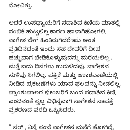
ನೋವಿತ್ತು.
ಆದರೆ ಉಪಧ್ಯಾಯರಿಗೆ ಸದಾಶಿವ ಕಿಣಿಯ ಮಾತಲ್ಲಿ
ನಂಬಿಕೆ ಹುಟ್ಟಲಿಲ್ಲ.ಕಾರಣ ಹಾಳಾಗಿಹೋಗಲಿ,
ನಾಗೇಶ ಬೇಗ ಹಿಂತಿರುಗಿದರೆ ಸಾಕು ಅಂತ
ಪ್ರತಿದಿನದಂತೆ ಇಂದು ಸಹ ದೇವರಿಗೆ ದೀಪ
ಹಚ್ಚುವಾಗ ಬೇಡಿಕೊಳ್ಳುವುದನ್ನು ಮರೆಯಲಿಲ್ಲ .
ಮತ್ತೆ ಐದು ದಿನಗಳು ಉರುಳಿದವು. ನಾಗೇಶನ
ಸುಳಿವು ಸಿಗಲಿಲ್ಲ. ಪತ್ರಿಕೆ ಮತ್ತು ಆಕಾಶವಾಣಿಯಲ್ಲಿ
ನೀಡಿದ ಪ್ರಕಟಣೆಗಳು ಯಾವ ಫಲವನ್ನು ನೀಡಲಿಲ್ಲ.
ಪ್ರಾಂಶುಪಾಲರ ಛೇಂಬರಿಗೆ ಬಂದ ಸದಾಶಿವ ಕಿಣಿ,
ಎಂದಿನಂತೆ ಸ್ವಲ್ಪ ವಿಭಿನ್ನವಾಗಿ ನಾಗೇಶನ ನಾಪತ್ತೆ
ಪ್ರಕರಣದ ವರದಿ ಒಪ್ಪಿಸಿದರು.
” ಸರ್ , ನಿನ್ನೆ ಸಂಜೆ ನಾಗೇಶನ ಮನೆಗೆ ಹೋಗಿದ್ದೆ,