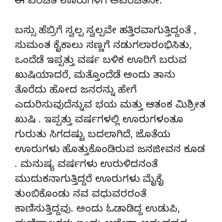
ಈ ಪರಿಚಿತ ಊರುಗಳಿಗೆ ಅಪರಿಚಿತನೇ.
ಬಸ್ಸು ಹೆಬ್ರಿಗೆ ಸ್ವಲ್ಪ ಸ್ವಲ್ಪವೇ ಹತ್ತಿರವಾಗುತ್ತಿದ್ದಂತೆ ,
ಸುಮಂತ ಕೈಕಾಲು ಸಣ್ಣಗೆ ನಡುಗಲಾರಂಭಿಸಿತು,
ಒಂದೆಡೆ ಇಪ್ಪತ್ತು ವರ್ಷ ಬಳಿಕ ಊರಿಗೆ ಬರುವ
ಖುಷಿಯಾದರೆ, ಮತ್ತೊಂದೆಡೆ ಅಂದು ತಾನು
ತೊರೆದು ಹೋದ ಜನರನ್ನು ಹೇಗೆ
ಎದುರಿಸುವುದೆನ್ನುವ ಭಯ ಮತ್ತು ಆತಂಕ ಮಿಶ್ರೀತ
ಖುಷಿ . ಇಪ್ಪತ್ತು ವರ್ಷಗಳಲ್ಲಿ ಊರುಗಳಂತೂ
ಗುರುತು ಸಿಗದಷ್ಟು ಬದಲಾಗಿದೆ, ಜೊತೆಯ
ಊರುಗಳು ಹೊತ್ತುಕೊಂಡಿರುವ ಜನಜೀವನ ಕೂಡ
. ಮನುಷ್ಯ ವರ್ಷಗಳು ಉರುಳಿದನಂತೆ
ಮುದುಕನಾಗುತ್ತಿದ್ದರೆ ಊರುಗಳು ಮೈಕೈ
ತುಂಬಿಕೊಂಡು ನವ ವಧುವರರಂತೆ
ಕಾಣಿಸುತ್ತಿದ್ದವು. ಅಂದು ಓಡಾಡಿದ್ದ ಉಡುಪಿ,