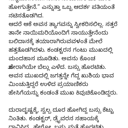
ಹೋಗುತ್ತೇನೆ.” ಎನ್ನುತ್ತಾ ಒಬ್ಬ ಆದರ್ಶ ಪತಿಯಂತೆ
ನಟಿಸತೊಡಗಿದ.
ಆದರೆ ಆಕೆ ಅವನ ತ್ಯಾಗವನ್ನು ಸ್ವೀಕರಿಸಲಿಲ್ಲ. ಸತ್ತರೆ
ತಾನೇ ನಾಯಿಮರಿಯೊಂದಿಗೆ ಸಾಯುತ್ತೇನೆಂದು
ಬಲಿದಾನಕ್ಕೆ ತಯಾರಾಗಿರುವವಳಂತೆ ಮೇಲೆ
ಹತ್ತತೊಡಗಿದಳು. ಕಂಡಕ್ಟರನ ಗಂಟು ಮುಖದಲ್ಲಿ
ಮಂದಹಾಸ ಮೂಡಿತು. ಅವನು ಕೊಂಚ
ಜೋರಾಗಿಯೇ ಬೆಲ್ಲು ಎಳೆದ. ಬಸ್ಸು ಹೊರಟಿತು.
ಅವನ ಮುಖದಲ್ಲಿ ಜಗತ್ತನ್ನೇ ಗೆದ್ದ ಖುಶಿಯ ಭಾವ
ಮಿಂಚುತ್ತಿದ್ದರೆ ಉಳಿದ ಪ್ರಯಾಣಿಕರು
ಹೇಸಿಗೆಯನ್ನು ಕಂಡಂತೆ ಮುಖ ಕಿವುಚಿಕೊಂಡಿದ್ದರು.
ದುರಾದೃಷ್ಟಕ್ಕೆ, ಸ್ವಲ್ಪ ದೂರ ಹೋಗಿದ್ದ ಬಸ್ಸು ಕೆಟ್ಟು
ನಿಂತಿತು. ಕಂಡಕ್ಟರ್, ಡ್ರೈವರನ ಸಹಾಯಕ್ಕೆ