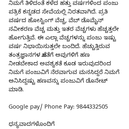
ನಿಮಗೆ ತಿಳಿದಂತೆ ಕಳೆದ ಹತ್ತು ವರ್ಷಗಳಿಂದ ಪಂಜು
ಪತ್ರಿಕೆ ಕನ್ನಡದ ಸೇವೆಯಲ್ಲಿ ನಿರತವಾಗಿದೆ. ಪ್ರತಿ
ವರ್ಷದ ಹೋಸ್ಟಿಂಗ್‌ ವೆಚ್ಚ, ವೆಬ್‌ ಡೊಮೈನ್‌
ನವೀಕರಣ ವೆಚ್ಚ ಮತ್ತು ಇತರ ವೆಚ್ಚಗಳು ಹೆಚ್ಚತ್ತಲೇ
ಹೋಗುತ್ತಿವೆ. ಈ ಎಲ್ಲಾ ವೆಚ್ಚಗಳನ್ನು ಪಂಜು ಇಷ್ಟು
ವರ್ಷ ನಿಭಾಯಿಸುತ್ತಲೇ ಬಂದಿದೆ. ಹೆಚ್ಚುತ್ತಿರುವ
ತಂತ್ರಜ್ಞಾನಗಳ ಜೊತೆಗೆ ಅವುಗಳಿಗೆ ಹಣ
ನೀಡಬೇಕಾದ ಅವಶ್ಯಕತೆ ಕೂಡ ಇರುವುದರಿಂದ
ನಿಮಗೆ ಪಂಜುವಿಗೆ ನೆರವಾಗುವ ಮನಸಿದ್ದರೆ ನಿಮಗೆ
ಅನಿಸಿದ್ದಷ್ಟು ಹಣವನ್ನು ಪಂಜುವಿಗೆ ಡೊನೇಟ್‌
ಮಾಡಿ.
Google pay/ Phone Pay: 9844332505
ಧನ್ಯವಾದಗಳೊಂದಿಗೆ