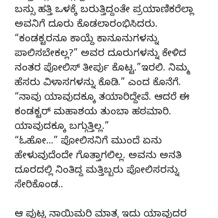
ಬಸ್ಸು ಹತ್ತಿ ಒಳಕ್ಕೆ ಬರುತ್ತಿದ್ದಂತೇ ಪ್ರಯಾಣಿಕರೆಲ್ಲಾ
ಅವನಿಗೆ ದೂರು ಕೊಡಲಾರಂಭಿಸಿದರು.
“ಕಂಡಕ್ಟರನೂ ಕಾಯ್ದೆ ಕಾನೂನುಗಳನ್ನು
ಪಾಲಿಸಬೇಕಲ್ಲ?” ಅವರ ದೂರುಗಳನ್ನು ಕೇಳಿದ
ನಂತರ ಪೋಲಿಸ್ ತೀರ್ಪು ಕೊಟ್ಟ.”ಇರಲಿ. ನಿಮ್ಮ
ಹೆಸರು ವಿಳಾಸಗಳನ್ನು ಕೊಡಿ.” ಎಂದ ಕೊನೆಗೆ.
“ನಾವು ಯಾವುದಕ್ಕೂ ತಯಾರಿದ್ದೇವೆ. ಆದರೆ ಈ
ಕಂಡಕ್ಟರ್ ಮಹಾಶಯ ತುಂಬಾ ಹಠಮಾರಿ.
ಯಾವುದಕ್ಕೂ ಬಗ್ಗುತ್ತಿಲ್ಲ.”
“ಓಹೋ…” ಪೋಲಿಸನಿಗೆ ಮುಂದೆ ಏನು
ಹೇಳುವುದೆಂದೇ ಗೊತ್ತಾಗಲಿಲ್ಲ. ಅವನು ಅನತಿ
ದೂರದಲ್ಲಿ ನಿಂತಿದ್ದ ಮತ್ತಿಬ್ಬರು ಪೋಲಿಸರನ್ನು
ಸೇರಿಕೊಂಡ..
ಆ ಪುಟ್ಟ ನಾಯಿಮರಿ ಮಾತ್ರ ಇದು ಯಾವುದರ