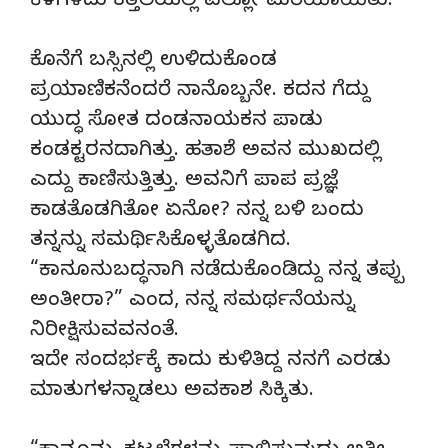
ಕೆಳಗಿಳಿದು ಕತ್ತಲೆಯಲ್ಲಿ ಎಲ್ಲೋ ಮರೆಯಾಯಿತು.
ಕೊನೆಗೆ ಬಸ್ಸಿನಲ್ಲಿ ಉಳಿದುಕೊಂಡ
ಪ್ರಯಾಣಿಕನೆಂದರೆ ನಾನೊಬ್ಬನೇ. ಕದನ ಗೆದ್ದು
ಯುದ್ಧ ಸೋತ ದಂಡನಾಯಕನ ಪಾಡು
ಕಂಡಕ್ಟರನದಾಗಿತ್ತು. ಹತಾಶೆ ಅವನ ಮುಖದಲ್ಲಿ
ಎದ್ದು ಕಾಣಿಸುತ್ತಿತ್ತು. ಅವನಿಗೆ ಪಾಪ ಪ್ರಜ್ಞೆ
ಕಾಡತೊಡಗಿತೋ ಏನೋ? ನನ್ನ ಬಳಿ ಬಂದು
ತನ್ನನ್ನು ಸಮರ್ಥಿಸಿಕೊಳ್ಳತೊಡಗಿದ.
“ಕಾನೂನುಬದ್ಧನಾಗಿ ನಡೆದುಕೊಂಡಿದ್ದು ನನ್ನ ತಪ್ಪು
ಅಂತೀರಾ?” ಎಂದ, ನನ್ನ ಸಮರ್ಥನೆಯನ್ನು
ನಿರೀಕ್ಷಿಸುವವನಂತೆ.
ಇದೇ ಸಂದರ್ಭಕ್ಕೆ ಕಾದು ಕುಳಿತಿದ್ದ ನನಗೆ ಎರಡು
ಮಾತುಗಳನ್ನಾಡಲು ಅವಕಾಶ ಸಿಕ್ಕಿತು.