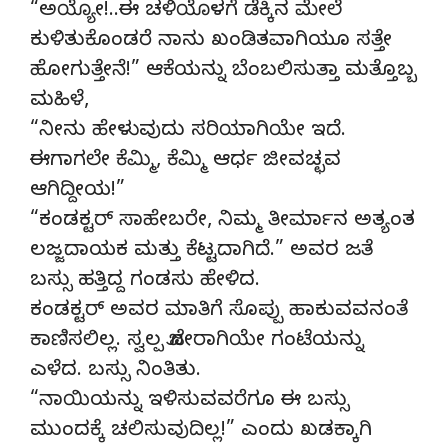
“ಅಯ್ಯೋ!..ಈ ಚಳಿಯೊಳಗೆ ಡೆಕ್ಕಿನ ಮೇಲೆ
ಕುಳಿತುಕೊಂಡರೆ ನಾನು ಖಂಡಿತವಾಗಿಯೂ ಸತ್ತೇ
ಹೋಗುತ್ತೇನೆ!” ಆಕೆಯನ್ನು ಬೆಂಬಲಿಸುತ್ತಾ ಮತ್ತೊಬ್ಬ
ಮಹಿಳೆ,
“ನೀನು ಹೇಳುವುದು ಸರಿಯಾಗಿಯೇ ಇದೆ.
ಈಗಾಗಲೇ ಕೆಮ್ಮಿ, ಕೆಮ್ಮಿ ಆರ್ಧ ಜೀವಚ್ಛವ
ಆಗಿದ್ದೀಯ!”
“ಕಂಡಕ್ಟರ್ ಸಾಹೇಬರೇ, ನಿಮ್ಮ ತೀರ್ಮಾನ ಅತ್ಯಂತ
ಲಜ್ಜದಾಯಕ ಮತ್ತು ಕೆಟ್ಟದಾಗಿದೆ.” ಅವರ ಜತೆ
ಬಸ್ಸು ಹತ್ತಿದ್ದ ಗಂಡಸು ಹೇಳಿದ.
ಕಂಡಕ್ಟರ್ ಅವರ ಮಾತಿಗೆ ಸೊಪ್ಪು ಹಾಕುವವನಂತೆ
ಕಾಣಿಸಲಿಲ್ಲ. ಸ್ವಲ್ಪ ಜೋರಾಗಿಯೇ ಗಂಟೆಯನ್ನು
ಎಳೆದ. ಬಸ್ಸು ನಿಂತಿತು.
“ನಾಯಿಯನ್ನು ಇಳಿಸುವವರೆಗೂ ಈ ಬಸ್ಸು
ಮುಂದಕ್ಕೆ ಚಲಿಸುವುದಿಲ್ಲ!” ಎಂದು ಖಡಕ್ಕಾಗಿ