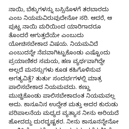
ನಾಯಿ, ಬೆಕ್ಕುಗಳನ್ನು ಬಸ್ಸಿನೊಳಗೆ ತರಬಾರದು
ಎಂಬ ನಿಯಮವಿರುವುದೇನೋ ಸರಿ. ಆದರೆ, ಆ
ಪುಟ್ಟ ನಾಯಿ ಮರಿಯಿಂದ ಯಾರಿಗಾದರೂ
ತೊಂದರೆ ಆಗುತ್ತದೆಯೇ ಎಂಬುದು
ಯೋಚಿಸಬೇಕಾದ ವಿಷಯ. ನಿಯಮವಿದೆ
ಎಂಬುದನ್ನೇ ನೆಪವಾಗಿಟ್ಟುಕೊಂಡು ಎಷ್ಟೊಂದು
ಪ್ರಯಾಣಿಕರ ಸಮಯ, ಹಣ ವ್ಯರ್ಥವಾಗಿದ್ದೇ
ಅಲ್ಲದೆ ಮನಸ್ಸುಗಳು ಕೂಡ ಕಹಿಗೊಳಿಸುವ
ಅಗತ್ಯವಿತ್ತೆ? ತುರ್ತು ಸಂದರ್ಭಗಳಲ್ಲಿ ಮಾತ್ರ
ಪಾಲಿಸಬೇಕಾದ ನಿಯಮವದು. ಕಣ್ಣು
ಮುಚ್ಚಿಕೊಂಡು ಪಾಲಿಸಬೇಕಾದಂತ ನಿಯಮವಲ್ಲ
ಅದು. ಕಾನೂನಿನ ಉದ್ದೇಶ ಮತ್ತು ಅದರ ಕುರುಡು
ಪರಿಪಾಲನೆಯ ಮಧ್ಯದ ವ್ಯತ್ಯಾಸ ನೀನು ಅರಿಯದೆ
ಹೋದದ್ದು ದುರದೃಷ್ಟಕರ. ನೀನು ಕಾನೂನನ್ನೇನೋ