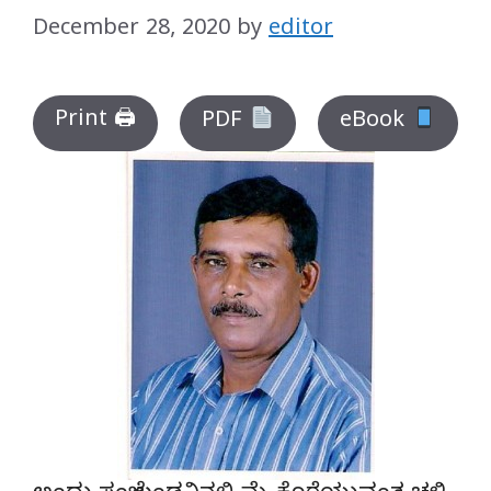
December 28, 2020
by
editor
Print 🖨
PDF
eBook