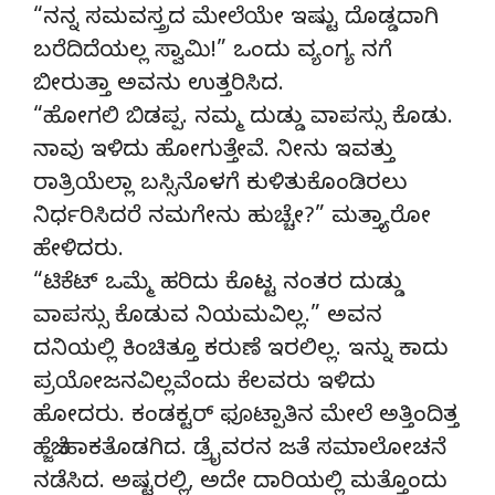
“ನನ್ನ ಸಮವಸ್ತ್ರದ ಮೇಲೆಯೇ ಇಷ್ಟು ದೊಡ್ಡದಾಗಿ
ಬರೆದಿದೆಯಲ್ಲ ಸ್ವಾಮಿ!” ಒಂದು ವ್ಯಂಗ್ಯ ನಗೆ
ಬೀರುತ್ತಾ ಅವನು ಉತ್ತರಿಸಿದ.
“ಹೋಗಲಿ ಬಿಡಪ್ಪ. ನಮ್ಮ ದುಡ್ಡು ವಾಪಸ್ಸು ಕೊಡು.
ನಾವು ಇಳಿದು ಹೋಗುತ್ತೇವೆ. ನೀನು ಇವತ್ತು
ರಾತ್ರಿಯೆಲ್ಲಾ ಬಸ್ಸಿನೊಳಗೆ ಕುಳಿತುಕೊಂಡಿರಲು
ನಿರ್ಧರಿಸಿದರೆ ನಮಗೇನು ಹುಚ್ಚೇ?” ಮತ್ತ್ಯಾರೋ
ಹೇಳಿದರು.
“ಟಿಕೆಟ್ ಒಮ್ಮೆ ಹರಿದು ಕೊಟ್ಟ ನಂತರ ದುಡ್ಡು
ವಾಪಸ್ಸು ಕೊಡುವ ನಿಯಮವಿಲ್ಲ.” ಅವನ
ದನಿಯಲ್ಲಿ ಕಿಂಚಿತ್ತೂ ಕರುಣೆ ಇರಲಿಲ್ಲ. ಇನ್ನು ಕಾದು
ಪ್ರಯೋಜನವಿಲ್ಲವೆಂದು ಕೆಲವರು ಇಳಿದು
ಹೋದರು. ಕಂಡಕ್ಟರ್ ಫೂಟ್ಪಾತಿನ ಮೇಲೆ ಅತ್ತಿಂದಿತ್ತ
ಹೆಜ್ಜೆ ಹಾಕತೊಡಗಿದ. ಡ್ರೈವರನ ಜತೆ ಸಮಾಲೋಚನೆ
ನಡೆಸಿದ. ಅಷ್ಟರಲ್ಲಿ, ಅದೇ ದಾರಿಯಲ್ಲಿ ಮತ್ತೊಂದು