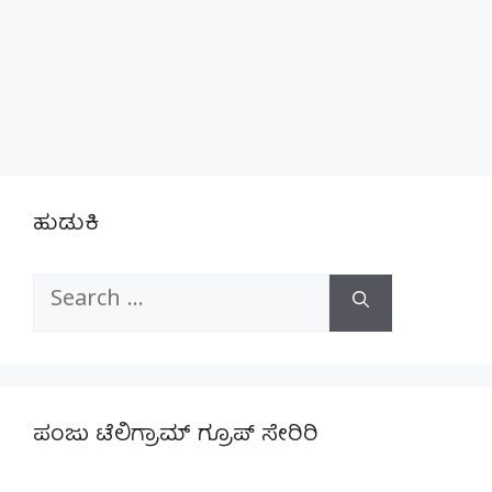
ಹುಡುಕಿ
Search
for:
ಪಂಜು ಟೆಲಿಗ್ರಾಮ್ ಗ್ರೂಪ್ ಸೇರಿರಿ