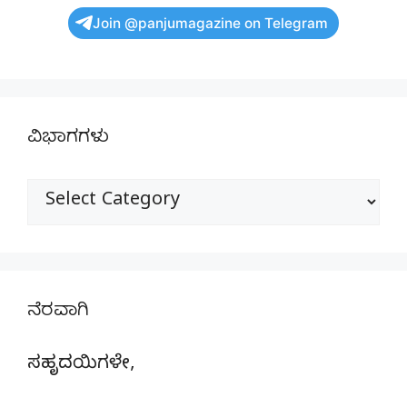
Join @panjumagazine on Telegram
ವಿಭಾಗಗಳು
ವಿಭಾಗಗಳು
ನೆರವಾಗಿ
ಸಹೃದಯಿಗಳೇ,