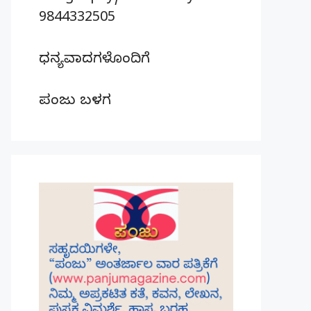
9844332505
ಧನ್ಯವಾದಗಳೊಂದಿಗೆ
ಪಂಜು ಬಳಗ