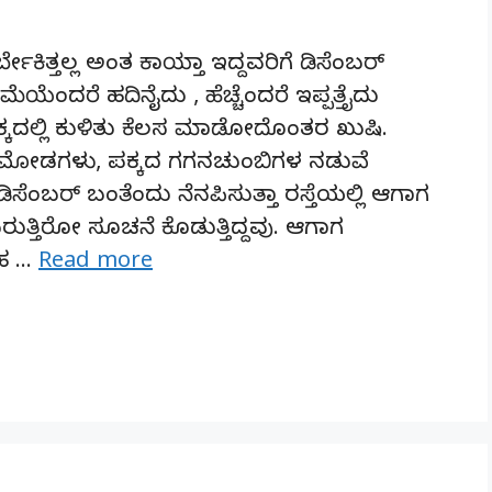
ಕಿತ್ತಲ್ಲ ಅಂತ ಕಾಯ್ತಾ ಇದ್ದವರಿಗೆ ಡಿಸೆಂಬರ್
ೆಂದರೆ ಹದಿನೈದು , ಹೆಚ್ಚೆಂದರೆ ಇಪ್ಪತ್ತೈದು
ಿಯ ಪಕ್ಕದಲ್ಲಿ ಕುಳಿತು ಕೆಲಸ ಮಾಡೋದೊಂತರ ಖುಷಿ.
್ದ ಮೋಡಗಳು, ಪಕ್ಕದ ಗಗನಚುಂಬಿಗಳ ನಡುವೆ
ಿಸೆಂಬರ್ ಬಂತೆಂದು ನೆನಪಿಸುತ್ತಾ ರಸ್ತೆಯಲ್ಲಿ ಆಗಾಗ
ುತ್ತಿರೋ ಸೂಚನೆ ಕೊಡುತ್ತಿದ್ದವು. ಆಗಾಗ
ತಹ …
Read more