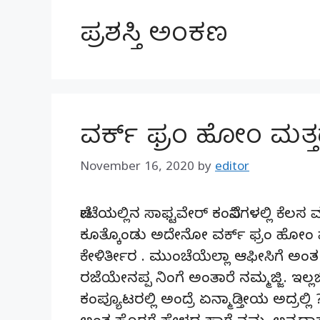
ಪ್ರಶಸ್ತಿ ಅಂಕಣ
ವರ್ಕ್ ಫ್ರಂ ಹೋಂ ಮತ್ತದರ
November 16, 2020
by
editor
ಪೇಟೆಯಲ್ಲಿನ ಸಾಫ್ಟವೇರ್ ಕಂಪೆನಿಗಳಲ್ಲಿ ಕೆಲಸ 
ಕೂತ್ಕೊಂಡು ಅದೇನೋ ವರ್ಕ್ ಫ್ರಂ ಹೋಂ ಮಾ
ಕೇಳಿರ್ತೀರ . ಮುಂಚೆಯೆಲ್ಲಾ ಆಫೀಸಿಗೆ ಅಂತ ಬ
ರಜೆಯೇನಪ್ಪ ನಿಂಗೆ ಅಂತಾರೆ ನಮ್ಮಜ್ಜಿ. ಇಲ್ಲಜ
ಕಂಪ್ಯೂಟರಲ್ಲಿ ಅಂದ್ರೆ ಏನ್ಮಾಡ್ತೀಯ ಅದ್ರಲ್ಲ