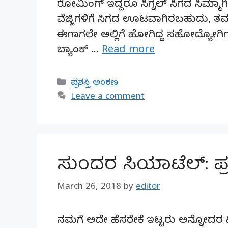
ರೋಮಿಂಗ್ ಇದ್ದರೂ ಸಿಗ್ನಲ್ ಸಿಗದ ಸಿಮ್ಮ
ವೆಜ್ಜಿಗಳಿಗೆ ಸಿಗದ ಊಟವಾಗಿರಬಹುದು, ತಮ್
ಈಗಾಗಲೇ ಅಲ್ಲಿಗೆ ಹೋಗಿದ್ದ ಸಹೋದ್ಯೋಗಿಗಳ
ಬ್ಯಾಂಕ್ …
Read more
Categories
ಪ್ರಶಸ್ತಿ ಅಂಕಣ
Leave a comment
ಸುಂದರ ಸಿಯಾಟೆಲ್: ಪ್ರಶ
March 26, 2018
by
editor
ನಮಗೆ ಅದೇ ಹೆಸರೇಕೆ ಇಟ್ಟರು ಅನ್ನೋದರ ಹ