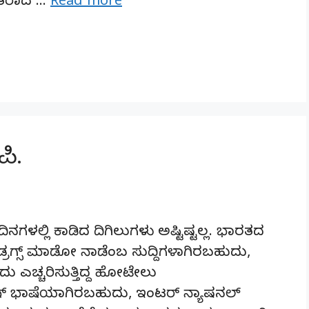
ಾತರಾದ …
Read more
ಪಿ.
ನಗಳಲ್ಲಿ ಕಾಡಿದ ದಿಗಿಲುಗಳು ಅಷ್ಟಿಷ್ಟಲ್ಲ. ಭಾರತದ
ಡ್ರಗ್ಸ್ ಮಾಡೋ ನಾಡೆಂಬ ಸುದ್ದಿಗಳಾಗಿರಬಹುದು,
ು ಎಚ್ಚರಿಸುತ್ತಿದ್ದ ಹೋಟೇಲು
ನಿಷ್ ಭಾಷೆಯಾಗಿರಬಹುದು, ಇಂಟರ್ ನ್ಯಾಷನಲ್