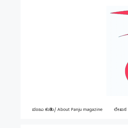
Skip
to
content
ಪಂಜು ಕುರಿತು/ About Panju magazine
ಲೇಖನ ಕ