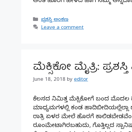
ಅಂತ ಹೊರಗೆ ಹೇಳದ ಹಾಗೆ ನಮ್ಮ ಅನ್ನದ
Categories
ಪ್ರಶಸ್ತಿ ಅಂಕಣ
Leave a comment
ಮೆಕ್ಸಿಕೋ ಮೈತ್ರಿ: ಪ್ರಶಸ್ತಿ 
June 18, 2018
by
editor
ಕೆಲಸದ ನಿಮಿತ್ತ ಮೆಕ್ಸಿಕೋಗೆ ಬಂದ ಮೊದಲ ದಿ
ಮಾಧ್ಯಮಗಳಲ್ಲಿ ಕಂಡ ಹಾದಿಬೀದಿಯಲ್ಲೆಲ್ಲಾ 
ರಾತ್ರಿ ಏಳರ ಮೇಲೆ ಹೊರಗೆ ಕಾಲಿಡಬೇಡವೆಂದ
ರೂಂಮೇಟಾಗಿರಬಹುದು, ಗೊತ್ತಿಲ್ಲದ ಸ್ಪಾ