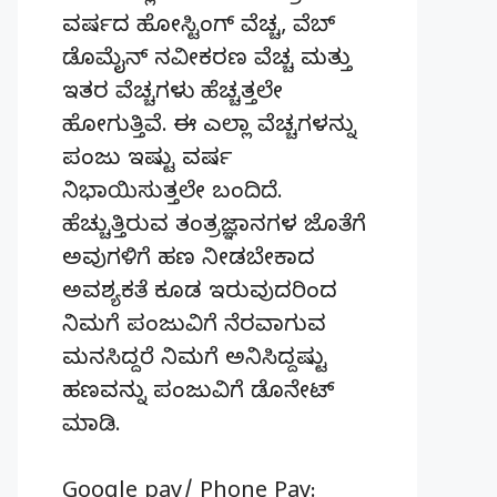
ವರ್ಷದ ಹೋಸ್ಟಿಂಗ್‌ ವೆಚ್ಚ, ವೆಬ್‌
ಡೊಮೈನ್‌ ನವೀಕರಣ ವೆಚ್ಚ ಮತ್ತು
ಇತರ ವೆಚ್ಚಗಳು ಹೆಚ್ಚತ್ತಲೇ
ಹೋಗುತ್ತಿವೆ. ಈ ಎಲ್ಲಾ ವೆಚ್ಚಗಳನ್ನು
ಪಂಜು ಇಷ್ಟು ವರ್ಷ
ನಿಭಾಯಿಸುತ್ತಲೇ ಬಂದಿದೆ.
ಹೆಚ್ಚುತ್ತಿರುವ ತಂತ್ರಜ್ಞಾನಗಳ ಜೊತೆಗೆ
ಅವುಗಳಿಗೆ ಹಣ ನೀಡಬೇಕಾದ
ಅವಶ್ಯಕತೆ ಕೂಡ ಇರುವುದರಿಂದ
ನಿಮಗೆ ಪಂಜುವಿಗೆ ನೆರವಾಗುವ
ಮನಸಿದ್ದರೆ ನಿಮಗೆ ಅನಿಸಿದ್ದಷ್ಟು
ಹಣವನ್ನು ಪಂಜುವಿಗೆ ಡೊನೇಟ್‌
ಮಾಡಿ.
Google pay/ Phone Pay: