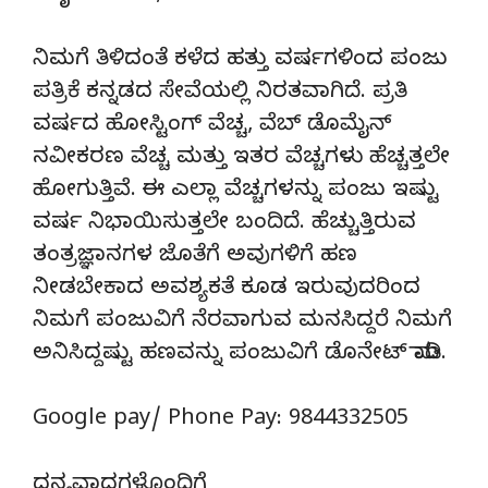
ನಿಮಗೆ ತಿಳಿದಂತೆ ಕಳೆದ ಹತ್ತು ವರ್ಷಗಳಿಂದ ಪಂಜು
ಪತ್ರಿಕೆ ಕನ್ನಡದ ಸೇವೆಯಲ್ಲಿ ನಿರತವಾಗಿದೆ. ಪ್ರತಿ
ವರ್ಷದ ಹೋಸ್ಟಿಂಗ್‌ ವೆಚ್ಚ, ವೆಬ್‌ ಡೊಮೈನ್‌
ನವೀಕರಣ ವೆಚ್ಚ ಮತ್ತು ಇತರ ವೆಚ್ಚಗಳು ಹೆಚ್ಚತ್ತಲೇ
ಹೋಗುತ್ತಿವೆ. ಈ ಎಲ್ಲಾ ವೆಚ್ಚಗಳನ್ನು ಪಂಜು ಇಷ್ಟು
ವರ್ಷ ನಿಭಾಯಿಸುತ್ತಲೇ ಬಂದಿದೆ. ಹೆಚ್ಚುತ್ತಿರುವ
ತಂತ್ರಜ್ಞಾನಗಳ ಜೊತೆಗೆ ಅವುಗಳಿಗೆ ಹಣ
ನೀಡಬೇಕಾದ ಅವಶ್ಯಕತೆ ಕೂಡ ಇರುವುದರಿಂದ
ನಿಮಗೆ ಪಂಜುವಿಗೆ ನೆರವಾಗುವ ಮನಸಿದ್ದರೆ ನಿಮಗೆ
ಅನಿಸಿದ್ದಷ್ಟು ಹಣವನ್ನು ಪಂಜುವಿಗೆ ಡೊನೇಟ್‌ ಮಾಡಿ.
Google pay/ Phone Pay: 9844332505
ಧನ್ಯವಾದಗಳೊಂದಿಗೆ