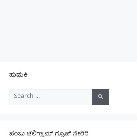
ಹುಡುಕಿ
Search
for:
ಪಂಜು ಟೆಲಿಗ್ರಾಮ್ ಗ್ರೂಪ್ ಸೇರಿರಿ