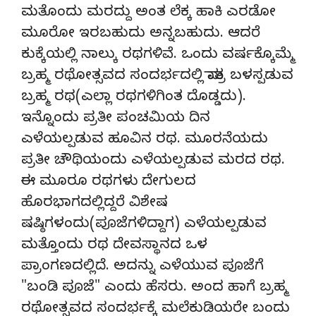
ಮತೊಂದು ಮರದ್ದು ಅಂತ ಲೆಕ್ಕ ಹಾಕಿ ಎರಡೋ
ಮೂರೋ ಇರಬಹುದು ಅನ್ನಬಹುದು. ಆದರೆ
ಕುಕ್ಕೆಯಲ್ಲಿ ನಾಲ್ಕು ರಥಗಳಿವೆ. ಒಂದು ವರ್ಷಕ್ಕೊಮ್ಮೆ
ಬ್ರಹ್ಮ ರಥೋತ್ಸವದ ಸಂದರ್ಭದಲ್ಲಿ ಮಾತ್ರ ಬಳಸ್ಪಡುವ
ಬ್ರಹ್ಮ ರಥ(ಎಲ್ಲಾ ರಥಗಳಿಗಿಂತ ದೊಡ್ಡದು).
ಇನ್ನೊಂದು ಪ್ರತೀ ಪಂಚಮಿಯ ದಿನ
ಎಳೆಯಲ್ಪಡುವ ಹೂವಿನ ರಥ. ಮೂರನೆಯದು
ಪ್ರತೀ ಚೌಥಿಯಂದು ಎಳೆಯಲ್ಪಡುವ ಮರದ ರಥ.
ಈ ಮೂರೂ ರಥಗಳು ದೇಗುಲದ
ಹೊರಭಾಗದಲ್ಲಿದ್ದರೆ ವಿಶೇಷ
ಷಷ್ಠಿಗಳಂದು(ಪೂಜೆಗಳಿದ್ದಾಗ) ಎಳೆಯಲ್ಪಡುವ
ಮತ್ತೊಂದು ರಥ ದೇವಸ್ಥಾನದ ಒಳ
ಪ್ರಾಂಗಣದಲ್ಲಿದೆ. ಅದನ್ನು ಎಳೆಯುವ ಪೂಜೆಗೆ
"ಬಂಡಿ ಪೂಜೆ" ಎಂದು ಹೆಸರು. ಅಂದ ಹಾಗೆ ಬ್ರಹ್ಮ
ರಥೋತ್ಸವದ ಸಂದರ್ಭಕ್ಕೆ ಮಲೆಕುಡಿಯರೇ ಬಂದು