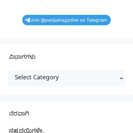
Join @panjumagazine on Telegram
ವಿಭಾಗಗಳು
ವಿಭಾಗಗಳು
ನೆರವಾಗಿ
ಸಹೃದಯಿಗಳೇ,