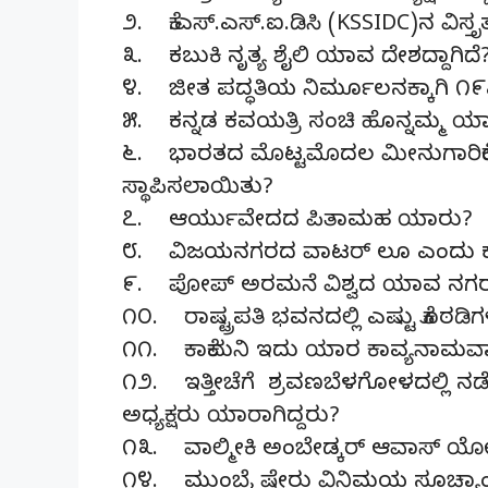
೨. ಕೆ.ಎಸ್.ಎಸ್.ಐ.ಡಿಸಿ (KSSIDC)ನ ವಿಸ
೩. ಕಬುಕಿ ನೃತ್ಯ ಶೈಲಿ ಯಾವ ದೇಶದ್ದಾಗಿದೆ
೪. ಜೀತ ಪದ್ಧತಿಯ ನಿರ್ಮೂಲನಕ್ಕಾಗಿ ೧
೫. ಕನ್ನಡ ಕವಯತ್ರಿ ಸಂಚಿ ಹೊನ್ನಮ್ಮ ಯಾರ 
೬. ಭಾರತದ ಮೊಟ್ಟಮೊದಲ ಮೀನುಗಾರಿಕೆಯ ಕ
ಸ್ಥಾಪಿಸಲಾಯಿತು?
೭. ಆರ್ಯುವೇದದ ಪಿತಾಮಹ ಯಾರು?
೮. ವಿಜಯನಗರದ ವಾಟರ್ ಲೂ ಎಂದು ಕರ
೯. ಪೋಪ್ ಅರಮನೆ ವಿಶ್ವದ ಯಾವ ನಗರದಲ
೧೦. ರಾಷ್ಟ್ರಪತಿ ಭವನದಲ್ಲಿ ಎಷ್ಟು ಕೊಠಡಿಗ
೧೧. ಕಾಕೆಮನಿ ಇದು ಯಾರ ಕಾವ್ಯನಾಮವಾ
೧೨. ಇತ್ತೀಚೆಗೆ ಶ್ರವಣಬೆಳಗೋಳದಲ್ಲಿ ನಡ
ಅಧ್ಯಕ್ಷರು ಯಾರಾಗಿದ್ದರು?
೧೩. ವಾಲ್ಮೀಕಿ ಅಂಬೇಡ್ಕರ್ ಆವಾಸ್ ಯೋ
೧೪. ಮುಂಬೈ ಷೇರು ವಿನಿಮಯ ಸೂಚ್ಯಾಂ