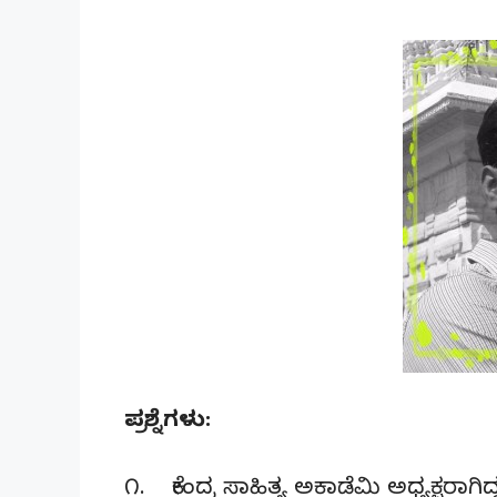
ಪ್ರಶ್ನೆಗಳು:
೧. ಕೇಂದ್ರ ಸಾಹಿತ್ಯ ಅಕಾಡೆಮಿ ಅಧ್ಯಕ್ಷರಾಗ