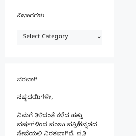
ವಿಭಾಗಗಳು
ವಿಭಾಗಗಳು
ನೆರವಾಗಿ
ಸಹೃದಯಿಗಳೇ,
ನಿಮಗೆ ತಿಳಿದಂತೆ ಕಳೆದ ಹತ್ತು
ವರ್ಷಗಳಿಂದ ಪಂಜು ಪತ್ರಿಕೆ ಕನ್ನಡದ
ಸೇವೆಯಲ್ಲಿ ನಿರತವಾಗಿದೆ. ಪ್ರತಿ