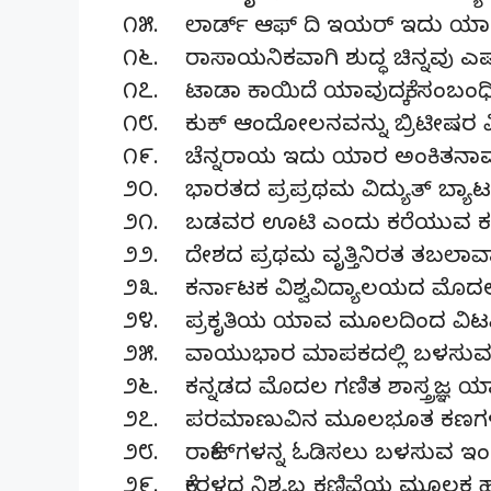
೧೫. ಲಾರ್ಡ್ ಆಫ್ ದಿ ಇಯರ್ ಇದು ಯಾರನ್ನ
೧೬. ರಾಸಾಯನಿಕವಾಗಿ ಶುದ್ಧ ಚಿನ್ನವು ಎಷ್ಟು 
೧೭. ಟಾಡಾ ಕಾಯಿದೆ ಯಾವುದಕ್ಕೆ ಸಂಬಂಧಿ
೧೮. ಕುಕ್ ಆಂದೋಲನವನ್ನು ಬ್ರಿಟೀಷರ 
೧೯. ಚೆನ್ನರಾಯ ಇದು ಯಾರ ಅಂಕಿತನಾಮ
೨೦. ಭಾರತದ ಪ್ರಪ್ರಥಮ ವಿದ್ಯುತ್ ಬ್ಯಾ
೨೧. ಬಡವರ ಊಟಿ ಎಂದು ಕರೆಯುವ ಕರ್ನ
೨೨. ದೇಶದ ಪ್ರಥಮ ವೃತ್ತಿನಿರತ ತಬಲಾ
೨೩. ಕರ್ನಾಟಕ ವಿಶ್ವವಿದ್ಯಾಲಯದ ಮೊದ
೨೪. ಪ್ರಕೃತಿಯ ಯಾವ ಮೂಲದಿಂದ ವಿಟಮಿನ
೨೫. ವಾಯುಭಾರ ಮಾಪಕದಲ್ಲಿ ಬಳಸುವ 
೨೬. ಕನ್ನಡದ ಮೊದಲ ಗಣಿತ ಶಾಸ್ತ್ರಜ್ಞ ಯ
೨೭. ಪರಮಾಣುವಿನ ಮೂಲಭೂತ ಕಣಗಳ
೨೮. ರಾಕೆಟ್‌ಗಳನ್ನ ಓಡಿಸಲು ಬಳಸುವ 
೨೯. ಕೇರಳದ ನಿಶ್ಯಬ್ದ ಕಣಿವೆಯ ಮೂಲಕ