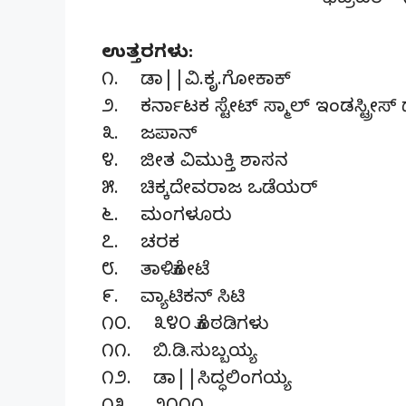
ಫೆಬ್ರವರಿ –
ಉತ್ತರಗಳು:
೧. ಡಾ||ವಿ.ಕೃ.ಗೋಕಾಕ್
೨. ಕರ್ನಾಟಕ ಸ್ಟೇಟ್ ಸ್ಮಾಲ್ ಇಂಡಸ್ಟ್ರೀ
೩. ಜಪಾನ್
೪. ಜೀತ ವಿಮುಕ್ತಿ ಶಾಸನ
೫. ಚಿಕ್ಕದೇವರಾಜ ಒಡೆಯರ್
೬. ಮಂಗಳೂರು
೭. ಚರಕ
೮. ತಾಳಿಕೋಟೆ
೯. ವ್ಯಾಟಿಕನ್ ಸಿಟಿ
೧೦. ೩೪೦ ಕೊಠಡಿಗಳು
೧೧. ಬಿ.ಡಿ.ಸುಬ್ಬಯ್ಯ
೧೨. ಡಾ||ಸಿದ್ಧಲಿಂಗಯ್ಯ