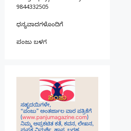
9844332505
ಧನ್ಯವಾದಗಳೊಂದಿಗೆ
ಪಂಜು ಬಳಗ