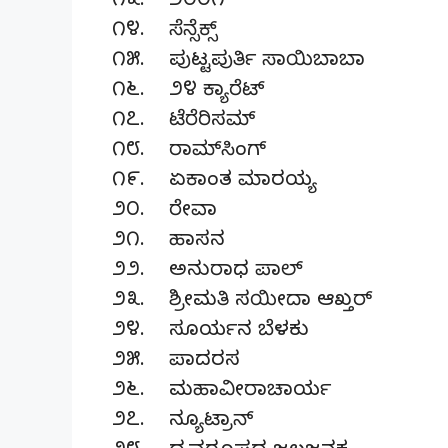
೧೩. ೨೦೦೧
೧೪. ಸೆನ್ಸೆಕ್ಸ್
೧೫. ಪುಟ್ಟಪುರ್ತಿ ಸಾಯಿಬಾಬಾ
೧೬. ೨೪ ಕ್ಯಾರೆಟ್
೧೭. ಟೆರೆರಿಸಮ್
೧೮. ರಾಮ್‌ಸಿಂಗ್
೧೯. ಏಕಾಂತ ಮಾರಯ್ಯ
೨೦. ರೇವಾ
೨೧. ಹಾಸನ
೨೨. ಅನುರಾಧ ಪಾಲ್
೨೩. ಶ್ರೀಮತಿ ಸಯೀದಾ ಆಖ್ತರ್
೨೪. ಸೂರ್ಯನ ಬೆಳಕು
೨೫. ಪಾದರಸ
೨೬. ಮಹಾವೀರಾಚಾರ್ಯ
೨೭. ನ್ಯೂಟ್ರಾನ್