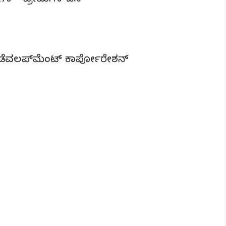
 ೧೪ – ಪ್ರೇಮಿಗಳ ದಿನ
ಸ್ ಡೆವಲಪ್‌ಮೆಂಟ್ ಕಾರ್ಪೋರೇಶನ್