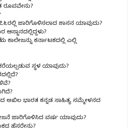
್ತೃತ ರೂಪವೇನು?
?
೯೭೬ರಲ್ಲಿ ಜಾರಿಗೊಳಿಸಲಾದ ಶಾಸನ ಯಾವುದು?
ಆಸ್ಥಾನದಲ್ಲಿದ್ದಳು?
ಾಲೇಜನ್ನು ಕರ್ನಾಟಕದಲ್ಲಿ ಎಲ್ಲಿ
ೆಯಲ್ಪಡುವ ಸ್ಥಳ ಯಾವುದು?
್ಲಿದೆ?
ಳಿವೆ?
ಗಿದೆ?
ೆದ ಅಖಿಲ ಭಾರತ ಕನ್ನಡ ಸಾಹಿತ್ಯ ಸಮ್ಮೇಳನದ
ಜನೆ ಜಾರಿಗೊಳಿಸಿದ ವರ್ಷ ಯಾವುದು?
ಕದ ಹೆಸರೇನು?