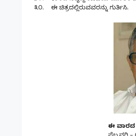
೩೦. ಈ ಚಿತ್ರದಲ್ಲಿರುವವರನ್ನು ಗುರ್ತಿಸಿ.
ಈ ವಾರದ ಪ