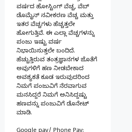
ವರ್ಷದ ಹೋಸ್ಟಿಂಗ್‌ ವೆಚ್ಚ, ವೆಬ್‌
ಡೊಮೈನ್‌ ನವೀಕರಣ ವೆಚ್ಚ ಮತ್ತು
ಇತರ ವೆಚ್ಚಗಳು ಹೆಚ್ಚತ್ತಲೇ
ಹೋಗುತ್ತಿವೆ. ಈ ಎಲ್ಲಾ ವೆಚ್ಚಗಳನ್ನು
ಪಂಜು ಇಷ್ಟು ವರ್ಷ
ನಿಭಾಯಿಸುತ್ತಲೇ ಬಂದಿದೆ.
ಹೆಚ್ಚುತ್ತಿರುವ ತಂತ್ರಜ್ಞಾನಗಳ ಜೊತೆಗೆ
ಅವುಗಳಿಗೆ ಹಣ ನೀಡಬೇಕಾದ
ಅವಶ್ಯಕತೆ ಕೂಡ ಇರುವುದರಿಂದ
ನಿಮಗೆ ಪಂಜುವಿಗೆ ನೆರವಾಗುವ
ಮನಸಿದ್ದರೆ ನಿಮಗೆ ಅನಿಸಿದ್ದಷ್ಟು
ಹಣವನ್ನು ಪಂಜುವಿಗೆ ಡೊನೇಟ್‌
ಮಾಡಿ.
Google pay/ Phone Pay: