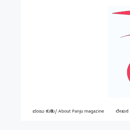
Skip
to
content
ಪಂಜು ಕುರಿತು/ About Panju magazine
ಲೇಖನ ಕ