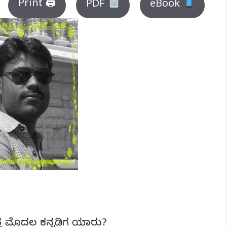
Print 🖨
PDF
eBook
ಿದ್ದ ಮೊದಲ ಕನ್ನಡಿಗ ಯಾರು?