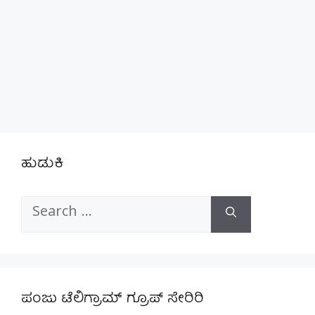
ಹುಡುಕಿ
Search
for:
ಪಂಜು ಟೆಲಿಗ್ರಾಮ್ ಗ್ರೂಪ್ ಸೇರಿರಿ