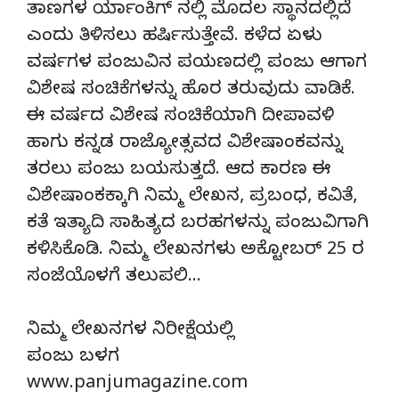
ತಾಣಗಳ ರ್ಯಾಂಕಿಗ್‌ ನಲ್ಲಿ ಮೊದಲ ಸ್ಥಾನದಲ್ಲಿದೆ
ಎಂದು ತಿಳಿಸಲು ಹರ್ಷಿಸುತ್ತೇವೆ. ಕಳೆದ ಏಳು
ವರ್ಷಗಳ ಪಂಜುವಿನ ಪಯಣದಲ್ಲಿ ಪಂಜು ಆಗಾಗ
ವಿಶೇಷ ಸಂಚಿಕೆಗಳನ್ನು ಹೊರ ತರುವುದು ವಾಡಿಕೆ.
ಈ ವರ್ಷದ ವಿಶೇಷ ಸಂಚಿಕೆಯಾಗಿ ದೀಪಾವಳಿ
ಹಾಗು ಕನ್ನಡ ರಾಜ್ಯೋತ್ಸವದ ವಿಶೇಷಾಂಕವನ್ನು
ತರಲು ಪಂಜು ಬಯಸುತ್ತದೆ. ಆದ ಕಾರಣ ಈ
ವಿಶೇಷಾಂಕಕ್ಕಾಗಿ ನಿಮ್ಮ ಲೇಖನ, ಪ್ರಬಂಧ, ಕವಿತೆ,
ಕತೆ ಇತ್ಯಾದಿ ಸಾಹಿತ್ಯದ ಬರಹಗಳನ್ನು ಪಂಜುವಿಗಾಗಿ
ಕಳಿಸಿಕೊಡಿ. ನಿಮ್ಮ ಲೇಖನಗಳು ಅಕ್ಟೋಬರ್‌ 25 ರ
ಸಂಜೆಯೊಳಗೆ ತಲುಪಲಿ…
ನಿಮ್ಮ ಲೇಖನಗಳ ನಿರೀಕ್ಷೆಯಲ್ಲಿ
ಪಂಜು ಬಳಗ
www.panjumagazine.com