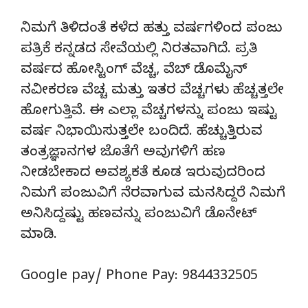
ನಿಮಗೆ ತಿಳಿದಂತೆ ಕಳೆದ ಹತ್ತು ವರ್ಷಗಳಿಂದ ಪಂಜು
ಪತ್ರಿಕೆ ಕನ್ನಡದ ಸೇವೆಯಲ್ಲಿ ನಿರತವಾಗಿದೆ. ಪ್ರತಿ
ವರ್ಷದ ಹೋಸ್ಟಿಂಗ್‌ ವೆಚ್ಚ, ವೆಬ್‌ ಡೊಮೈನ್‌
ನವೀಕರಣ ವೆಚ್ಚ ಮತ್ತು ಇತರ ವೆಚ್ಚಗಳು ಹೆಚ್ಚತ್ತಲೇ
ಹೋಗುತ್ತಿವೆ. ಈ ಎಲ್ಲಾ ವೆಚ್ಚಗಳನ್ನು ಪಂಜು ಇಷ್ಟು
ವರ್ಷ ನಿಭಾಯಿಸುತ್ತಲೇ ಬಂದಿದೆ. ಹೆಚ್ಚುತ್ತಿರುವ
ತಂತ್ರಜ್ಞಾನಗಳ ಜೊತೆಗೆ ಅವುಗಳಿಗೆ ಹಣ
ನೀಡಬೇಕಾದ ಅವಶ್ಯಕತೆ ಕೂಡ ಇರುವುದರಿಂದ
ನಿಮಗೆ ಪಂಜುವಿಗೆ ನೆರವಾಗುವ ಮನಸಿದ್ದರೆ ನಿಮಗೆ
ಅನಿಸಿದ್ದಷ್ಟು ಹಣವನ್ನು ಪಂಜುವಿಗೆ ಡೊನೇಟ್‌
ಮಾಡಿ.
Google pay/ Phone Pay: 9844332505