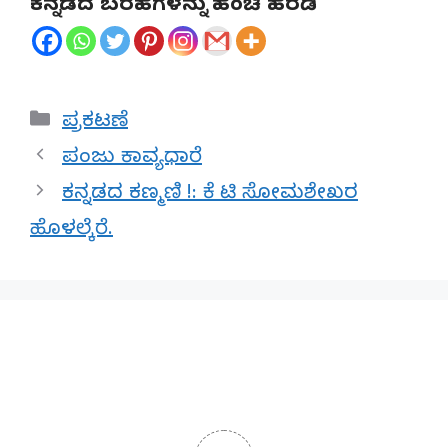
ಕನ್ನಡದ ಬರಹಗಳನ್ನು ಹಂಚಿ ಹರಡಿ
Categories
ಪ್ರಕಟಣೆ
ಪಂಜು ಕಾವ್ಯಧಾರೆ
ಕನ್ನಡದ ಕಣ್ಮಣಿ !: ಕೆ ಟಿ ಸೋಮಶೇಖರ
ಹೊಳಲ್ಕೆರೆ.