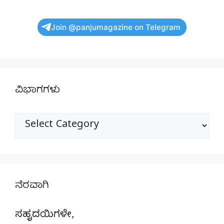
Join @panjumagazine on Telegram
ವಿಭಾಗಗಳು
ವಿಭಾಗಗಳು
ನೆರವಾಗಿ
ಸಹೃದಯಿಗಳೇ,