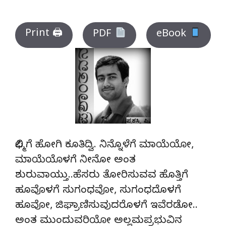
Print 🖨
PDF
eBook
ಫಿಲ್ಮಿಗೆ ಹೋಗಿ ಕೂತಿದ್ವಿ. ನಿನ್ನೊಳೆಗೆ ಮಾಯೆಯೋ,
ಮಾಯೆಯೊಳಗೆ ನೀನೋ ಅಂತ
ಶುರುವಾಯ್ತು..ಹೆಸರು ತೋರಿಸುವವ ಹೊತ್ತಿಗೆ
ಹೂವೊಳಗೆ ಸುಗಂಧವೋ, ಸುಗಂಧದೊಳಗೆ
ಹೂವೋ, ಜಿಘ್ರಾಣಿಸುವುದರೊಳಗೆ ಇವೆರಡೋ..
ಅಂತ ಮುಂದುವರಿಯೋ ಅಲ್ಲಮಪ್ರಭುವಿನ