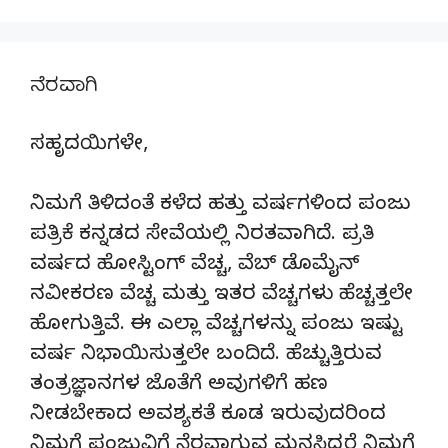
ನೆರವಾಗಿ
ಸಹೃದಯಿಗಳೇ,
ನಿಮಗೆ ತಿಳಿದಂತೆ ಕಳೆದ ಹತ್ತು ವರ್ಷಗಳಿಂದ ಪಂಜು
ಪತ್ರಿಕೆ ಕನ್ನಡದ ಸೇವೆಯಲ್ಲಿ ನಿರತವಾಗಿದೆ. ಪ್ರತಿ
ವರ್ಷದ ಹೋಸ್ಟಿಂಗ್‌ ವೆಚ್ಚ, ವೆಬ್‌ ಡೊಮೈನ್‌
ನವೀಕರಣ ವೆಚ್ಚ ಮತ್ತು ಇತರ ವೆಚ್ಚಗಳು ಹೆಚ್ಚತ್ತಲೇ
ಹೋಗುತ್ತಿವೆ. ಈ ಎಲ್ಲಾ ವೆಚ್ಚಗಳನ್ನು ಪಂಜು ಇಷ್ಟು
ವರ್ಷ ನಿಭಾಯಿಸುತ್ತಲೇ ಬಂದಿದೆ. ಹೆಚ್ಚುತ್ತಿರುವ
ತಂತ್ರಜ್ಞಾನಗಳ ಜೊತೆಗೆ ಅವುಗಳಿಗೆ ಹಣ
ನೀಡಬೇಕಾದ ಅವಶ್ಯಕತೆ ಕೂಡ ಇರುವುದರಿಂದ
ನಿಮಗೆ ಪಂಜುವಿಗೆ ನೆರವಾಗುವ ಮನಸಿದ್ದರೆ ನಿಮಗೆ