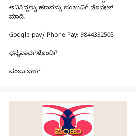
ಅನಿಸಿದ್ದಷ್ಟು ಹಣವನ್ನು ಪಂಜುವಿಗೆ ಡೊನೇಟ್‌
ಮಾಡಿ.
Google pay/ Phone Pay: 9844332505
ಧನ್ಯವಾದಗಳೊಂದಿಗೆ
ಪಂಜು ಬಳಗ