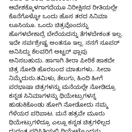
ಆವೇಶಕ್ಕೊಳಗಾಗದೆಯೂ ನಿರೀಕ್ಷಿಸದ ರೀತಿಯಲ್ಲೇ
ಕೊನೆಗೊಳ್ಳೋ ಒಂದು ಹೊಸ ತರದ ಸಿನಿಮಾ
ಲೂಸಿಯೂ. ಒಂದು ಚಿತ್ರವೊಂದನ್ನು
ಹೊಗಳಬೇಕಾದ್ರೆ ಬೇರೆಯದನ್ನು ತೆಗಳಬೇಕಂತ ಇಲ್ಲ.
ಇದೇ ಸರ್ವಶ್ರೇಷ್ಟ ಅಂತನೂ ಇಲ್ಲ. ನನಗೆ ಸೂಪರ್
ಅನಿಸಿದ್ದು ಕೆಲವರಿಗೆ ಅಟ್ಟರ್ ಫ್ಲಾಪು
ಅನಿಸಬಹುದು. ಹಾಗಾಗಿ ತೀರಾ ಪೀಠಿಕೆ ಹಾಕದೇ
ಚಿತ್ರ ನೋಡಿ ಹೊರಬಂದ ಮಾತುಗಳು.. ಸೀದಾ
ನಿಮ್ಮೆದುರು.ತಮಿಳು, ತೆಲುಗು, ಹಿಂದಿ ಹೀಗೆ
ಪರಭಾಷಾ ಚಿತ್ರಗಳನ್ನು ಮನೆಯಲ್ಲೇ ನೋಡಿದ್ರೂ
ಕನ್ನಡ ಸಿನಿಮಾಗಳನ್ನು ಥಿಯೇಟ್ರುಗಳನ್ನ
ಹುಡುಕಿಕೊಂಡು ಹೋಗಿ ನೋಡೋದು ನಮ್ಮ
ಗೆಳೆಯರ ಪರಿಪಾಟ. ಮನೆ ಹತ್ರವೇ ಮೂರು
ಥಿಯೇಟ್ರುಗಳಿದ್ರೂ ಎಲ್ಲೂ ಕನ್ನಡ ಚಿತ್ರಗಳಿಲ್ಲದ