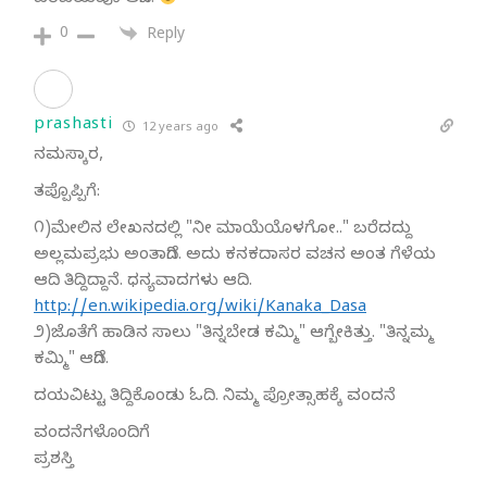
ಪರಿಚಯವೂ ಆಗಿದೆ.
0
Reply
prashasti
12 years ago
ನಮಸ್ಕಾರ,
ತಪ್ಪೊಪ್ಪಿಗೆ:
೧)ಮೇಲಿನ ಲೇಖನದಲ್ಲಿ "ನೀ ಮಾಯೆಯೊಳಗೋ.." ಬರೆದದ್ದು
ಅಲ್ಲಮಪ್ರಭು ಅಂತಾಗಿದೆ. ಅದು ಕನಕದಾಸರ ವಚನ ಅಂತ ಗೆಳೆಯ
ಆದಿ ತಿದ್ದಿದ್ದಾನೆ. ಧನ್ಯವಾದಗಳು ಆದಿ.
http://en.wikipedia.org/wiki/Kanaka_Dasa
೨)ಜೊತೆಗೆ ಹಾಡಿನ ಸಾಲು "ತಿನ್ನಬೇಡ ಕಮ್ಮಿ" ಆಗ್ಬೇಕಿತ್ತು. "ತಿನ್ನಮ್ಮ
ಕಮ್ಮಿ" ಆಗಿದೆ.
ದಯವಿಟ್ಟು ತಿದ್ದಿಕೊಂಡು ಓದಿ. ನಿಮ್ಮ ಪ್ರೋತ್ಸಾಹಕ್ಕೆ ವಂದನೆ
ವಂದನೆಗಳೊಂದಿಗೆ
ಪ್ರಶಸ್ತಿ