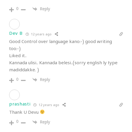
0
Reply
Dev B
12 years ago
Good Control over language kano:-) good writing
too:-)
Liked it..
Kannada ulisi.. Kannada belesi..(sorry english ly type
madiddakke. )
0
Reply
prashasti
12 years ago
Thank U Devu
0
Reply