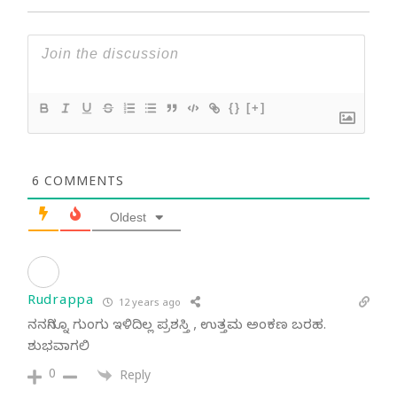
{}
[+]
6
COMMENTS
Oldest
Rudrappa
12 years ago
ನನಗಿನ್ನೂ ಗುಂಗು ಇಳಿದಿಲ್ಲ ಪ್ರಶಸ್ತಿ , ಉತ್ತಮ ಅಂಕಣ ಬರಹ.
ಶುಭವಾಗಲಿ
0
Reply