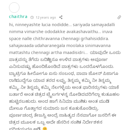
chaithra
12 years ago
hi, ninneyashte lucia nodidde… sariyada samayadalli
nimma vimarshe ododakke avakashavaithu… iruva
space nalle chithravanna chennagi grhahisiddira.
sahajavaada udaharanegala moolaka sinimavanna
mattashtu chennagi artha maadisidri… ಯಾವುದೇ ಒಂದು
ಪಾತ್ರವನ್ನು ತೆಗೆದು ಬದಿಗಿಟ್ಟರೂ ಉಳಿದ ಪಾತ್ರಗಳು ಅಪೂರ್ಣ
ಎನಿಸುವಷ್ಟು ಹೊಂದಿಕೊಂಡಿವೆ ಪಾತ್ರಗಳು ಒಂದರೊಳಗೊಂದು.
ಬ್ಯಾಟ್ರಿಗೂ ಹೀರೋಗೂ ಏನು ಸಂಬಂಧ, ಪಾಪಾ ಜೋನ್ ಪಿಜಾಗೂ
ರಾಗಿ ಮುದ್ದೆಗೂ ಯಾವ ತರದ ಲವ್ವು, ತಿನ್ನಮ್ಮ ಕಮ್ಮಿ ನೀ ತಿನ್ನಮ್ಮ
ಕಮ್ಮಿ, ನೀ ತಿನ್ನಮ್ಮ ಕಮ್ಮಿ ನೆಲಗಳ್ಳೆಯ ಅಂತ ಫಾರಿನರ್ರುಗಳು ಯಾಕೆ
ಬರ್ತಾರೆ ಅಂತ ಚಿತ್ರದ ಟ್ರೈಲರ್ಗಳನ್ನ ನೋಡಿದವರಿಗೆಲ್ಲಾ ಕುತೂಹಲ
ಹುಟ್ಟಿರಬಹುದು. ಅಂದ ಹಾಗೆ ಸಿನಿಮಾ ಮುಗೀತು ಅಂತ ಮುಗಿದ
ಮೇಲೂ ಗೊತ್ತಾಗದ ಸುಮಾರು ಜನ ಕೂತುಕೊಂಡಿದ್ರು.
ಪೂರ್ಣಚಂದ್ರ ತೇಜಸ್ವಿ ಅಂದ್ರೆ ಸಾಹಿತ್ಯದ ನೆನಪಾಗೋ ಜನರಿಗೆ ಈ
ಚಿತ್ರದ ಮೂಲಕ ಒಬ್ಬ ಅದೇ ಹೆಸರಿನ ಸಂಗೀತ ನಿರ್ದೇಶಕನ