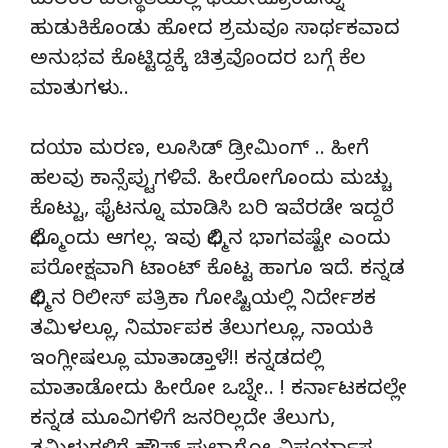
ದುರಂತ ಪರಿಸ್ಥಿತಿಯಲ್ಲಿ ಥಿಯೇಟ್ರೊಂದನ್ನು
ಹುಡುಕಿಕೊಂಡು ಹೋದ ಶ್ರಮವೂ ಸಾರ್ಥಕವಾದ
ಅನುಭವ ಕೊಟ್ಟಿದ್ದಕ್ಕೆ ಚಿತ್ರವೊಂದರ ಬಗ್ಗೆ ಕೆಲ
ಮಾತುಗಳು..
ದಯಾ ಮರಣ, ಲೂಸಿಡ್ ಡ್ರೀಮಿಂಗ್ .. ಹೀಗೆ
ಹಲವು ಕಾನ್ಸೆಪ್ಟುಗಳಿವೆ. ಹೀರೋಗೊಂದು ಮಚ್ಚು
ಕೊಟ್ಟು, ಫೈಟನ್ನೂ ಮಾಡಿಸಿ ಬರಿ ಇವೆರಡೇ ಇದ್ದರೆ
ಫಿಲ್ಮೊಂದು ಆಗಲ್ಲ. ಇವು ಫಿಲ್ಮಿನ ಭಾಗವಷ್ಟೇ ಎಂದು
ಪರೋಕ್ಷವಾಗಿ ಟಾಂಟ್ ಕೊಟ್ಟ ಹಾಗೂ ಇದೆ. ಕನ್ನಡ
ಫಿಲ್ಮಿನ ರಿಲೀಸ್ ಪತ್ರಿಕಾ ಗೋಷ್ಟಿಯಲ್ಲಿ ನಿರ್ದೇಶಕ
ತಮಿಳಲ್ಲೂ, ನಿರ್ಮಾಪಕ ತೆಲುಗಲ್ಲೂ, ನಾಯಕಿ
ಇಂಗ್ಲೀಷಲ್ಲೂ ಮಾತಾಡ್ತಾಳೆ!! ಕನ್ನಡದಲ್ಲಿ
ಮಾತಾಡೋದು ಹೀರೋ ಒಬ್ನೇ.. ! ಕರ್ನಾಟಕದಲ್ಲೇ
ಕನ್ನಡ ಮೂವಿಗಳಿಗೆ ಜನರಿಲ್ಲದೇ ತೆಲುಗು,