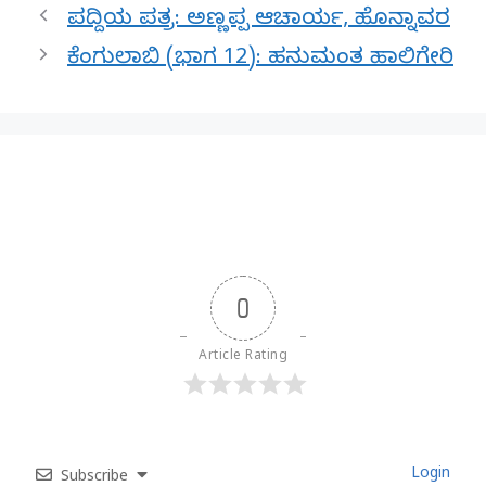
ಪದ್ದಿಯ ಪತ್ರ: ಅಣ್ಣಪ್ಪ ಆಚಾರ್ಯ, ಹೊನ್ನಾವರ
ಕೆಂಗುಲಾಬಿ (ಭಾಗ 12): ಹನುಮಂತ ಹಾಲಿಗೇರಿ
0
Article Rating
Login
Subscribe