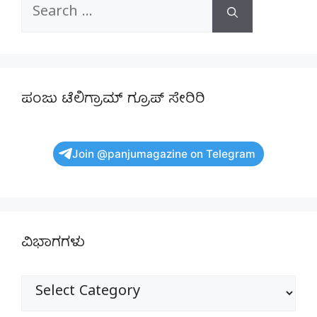
Search
for:
ಪಂಜು ಟೆಲಿಗ್ರಾಮ್ ಗ್ರೂಪ್ ಸೇರಿರಿ
Join @panjumagazine on Telegram
ವಿಭಾಗಗಳು
ವಿಭಾಗಗಳು