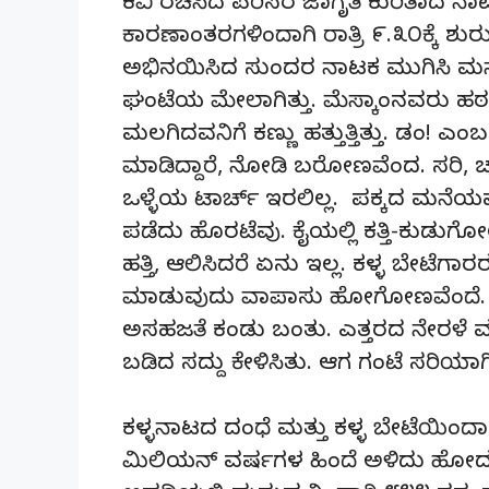
ಕವಿ ರಚಿಸಿದ ಪರಿಸರ ಜಾಗೃತಿ ಕುರಿತಾದ ನಾಟ
ಕಾರಣಾಂತರಗಳಿಂದಾಗಿ ರಾತ್ರಿ ೯.೩೦ಕ್ಕೆ ಶು
ಅಭಿನಯಿಸಿದ ಸುಂದರ ನಾಟಕ ಮುಗಿಸಿ ಮ
ಘಂಟೆಯ ಮೇಲಾಗಿತ್ತು. ಮೆಸ್ಕಾಂನವರು ಹಠ ತ
ಮಲಗಿದವನಿಗೆ ಕಣ್ಣು ಹತ್ತುತ್ತಿತ್ತು. ಡಂ
ಮಾಡಿದ್ದಾರೆ, ನೋಡಿ ಬರೋಣವೆಂದ. ಸರಿ, ಚಪ್
ಒಳ್ಳೆಯ ಟಾರ್ಚ್ ಇರಲಿಲ್ಲ. ಪಕ್ಕದ ಮನೆಯವರ
ಪಡೆದು ಹೊರಟೆವು. ಕೈಯಲ್ಲಿ ಕತ್ತಿ-ಕುಡುಗೋಲ
ಹತ್ತಿ, ಆಲಿಸಿದರೆ ಏನು ಇಲ್ಲ. ಕಳ್ಳ ಬೇಟೆ
ಮಾಡುವುದು ವಾಪಾಸು ಹೋಗೋಣವೆಂದೆ. 
ಅಸಹಜತೆ ಕಂಡು ಬಂತು. ಎತ್ತರದ ನೇರಳೆ ಮರದ 
ಬಡಿದ ಸದ್ದು ಕೇಳಿಸಿತು. ಆಗ ಗಂಟೆ ಸರಿಯಾಗಿ
ಕಳ್ಳನಾಟದ ದಂಧೆ ಮತ್ತು ಕಳ್ಳ ಬೇಟೆಯಿಂದಾಗಿ
ಮಿಲಿಯನ್ ವರ್ಷಗಳ ಹಿಂದೆ ಅಳಿದು ಹೋ