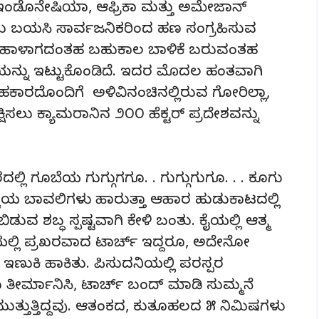
 ಇಂಡೊನೇಷಿಯಾ, ಆಫ್ರಿಕಾ ಮತ್ತು ಅಮೇಜಾನ್
ು ಬಯಸಿ ಸಾರ್ವಜನಿಕರಿಂದ ಹಣ ಸಂಗ್ರಹಿಸುವ
ಲಿಗೆ ಹಾಳಾಗದಂತಹ ಬಹುಕಾಲ ಬಾಳಿಕೆ ಬರುವಂತಹ
ರಿಯನ್ನು ಇಟ್ಟುಕೊಂಡಿದೆ. ಇದರ ಮೊದಲ ಹಂತವಾಗಿ
ಾರದೊಂದಿಗೆ ಅಳಿವಿನಂಚಿನಲ್ಲಿರುವ ಗೋರಿಲ್ಲಾ,
ಷಿಸಲು ಕ್ಯಾಮರಾನಿನ ೨೦೦ ಹೆಕ್ಟರ್ ಪ್ರದೇಶವನ್ನು
್ಲಿ ಗೂಬೆಯ ಗುಗ್ಗುಗಗೂ. . ಗುಗ್ಗುಗುಗೂ. . . ಕೂಗು
್ಡ ರೆಕ್ಕೆಯ ಬಾವಲಿಗಳು ಹಾರುತ್ತಾ ಆಹಾರ ಹುಡುಕಾಟದಲ್ಲಿ
ಿಡುವ ಶಬ್ಧ ಸ್ಪಷ್ಟವಾಗಿ ಕೇಳಿ ಬಂತು. ಕೈಯಲ್ಲಿ ಆತ್ಮ
ಕೈಯಲ್ಲಿ ಪ್ರಖರವಾದ ಟಾರ್ಚ್ ಇದ್ದರೂ, ಅದೇನೋ
ಕಿ ಹಾಕಿತು. ಪಿಸುದನಿಯಲ್ಲಿ ಪರಸ್ಪರ
ೀರ್ಮಾನಿಸಿ, ಟಾರ್ಚ್ ಬಂದ್ ಮಾಡಿ ಸುಮ್ಮನೆ
 ಮುತ್ತುತ್ತಿದ್ದವು. ಆತಂಕದ, ಕುತೂಹಲದ ೫ ನಿಮಿಷಗಳು