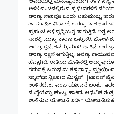
ಅವಧಿಯಲ್ಲಿ ಮನುಷ್ಯನಿಂದಾಗಿ ೮೪೪ ಸಸ್ಯ ಮ
ಅಳಿವಿನಂಚಿನಲ್ಲಿರುವ ಪ್ರಭೇದಗಳಿಗೆ ಸರಿಯಾದ ಲ
ಅರಣ್ಯ ನಾಶವೂ ಒಂದು ಬಹುಮುಖ್ಯ ಕಾರಣವಾಗ
ಸಾಮೂಹಿಕ ವಿನಾಶಕ್ಕೆ ಅರಣ್ಯ ನಾಶ ಕಾರಣವ
ಪ್ರಪಂಚ ಅಭಿವೃದ್ಧಿಯತ್ತ ಸಾಗುತ್ತಿದೆ. ಇತ್ತ ಅ
ನಾಶಕ್ಕೆ ಮುಖ್ಯ ಕಾರಣ ಒತ್ತುವರಿ. ಜೋಳ-ಶು
ಅರಣ್ಯಪ್ರದೇಶವನ್ನು ನುಂಗಿ ಹಾಕಿವೆ. ಅರಣ್
ಅರಣ್ಯ ರಕ್ಷಣೆ ಆಗುತ್ತಿಲ್ಲ. ಅರಣ್ಯ ಕಾಯು
ಹೆಚ್ಚಾಗಿದೆ. ರಾತ್ರಿಯ ಹೊತ್ತಿನಲ್ಲಿ ಅದ್ಯಾ
ಗಮನಕ್ಕೆ ಬರುವುದು ಕಷ್ಟಸಾಧ್ಯ. ವೃತ್ತಿಯಿಂ
ಸ್ಯಾನ್‌ಫ್ರಾನ್ಸಿಕೋದ ಮಿಸ್ಟರ್||ಟಾಪರ್ ವ
ಉಳಿಸಬೇಕು ಎಂಬ ಯೋಚನೆ ಬಂತು. ಇದಕ್ಕಾಗಿ
ಸಂಸ್ಥೆಯನ್ನು ಹುಟ್ಟು ಹಾಕಿದ. ಆಧುನಿಕ ತಂ
ಉಳಿಸುವ ಯೋಚನೆ ಇದೀಗ ಯೋಜನೆಯಾಗಿ ಮ