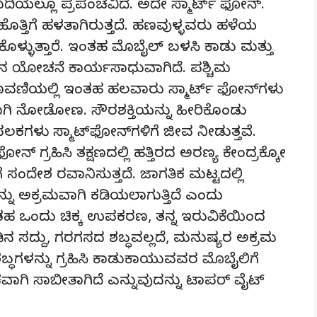
ುದಿಯಲ್ಲೂ ಪ್ರಪಂಚವಿದೆ. ಅದೇ ಸ್ಮಾರ್ಟ್ ಫೋನ್.
್ತಿಗೆ ಹಳತಾಗಿರುತ್ತದೆ. ಹಣವುಳ್ಳವರು ಹಳೆಯ
ಕೊಳ್ಳುತ್ತಾರೆ. ಇಂತಹ ಮೊಬೈಲ್ ಬಳಸಿ ಕಾಡು ಮತ್ತು
‌ನ ಯೋಚನೆ ಕಾರ್ಯಸಾಧುವಾಗಿದೆ. ಪಶ್ಚಿಮ
ಾವಣಿಯಲ್ಲಿ ಇಂತಹ ಹಲವಾರು ಸ್ಮಾರ್ಟ್ ಫೋನ್‌ಗಳು
ವಾಗಿ ನೋಡೋಣ. ಸೌರಶಕ್ತಿಯನ್ನು ಹೀರಿಕೊಂಡು
 ಫಲಕಗಳು ಸ್ಮಾಟ್‌ಫೋನ್‌ಗಳಿಗೆ ಜೀವ ನೀಡುತ್ತವೆ.
ನ್ ಗ್ರಹಿಸಿ ತಕ್ಷಣದಲ್ಲಿ ಹತ್ತಿರದ ಅರಣ್ಯ ಕೇಂದ್ರಕ್ಕೋ
ಸಂದೇಶ ರವಾನಿಸುತ್ತದೆ. ಜಾಗತಿಕ ಮಟ್ಟದಲ್ಲಿ
ನು ಅಕ್ರಮವಾಗಿ ಕಡಿಯಲಾಗುತ್ತಿದೆ ಎಂದು
ಂತಹ ಒಂದು ಚಿಕ್ಕ ಉಪಕರಣ, ತನ್ನ ಇರುವಿಕೆಯಿಂದ
 ಸದ್ದು, ಗರಗಸದ ಶಬ್ಧವಲ್ಲದೆ, ಮನುಷ್ಯರ ಅಕ್ರಮ
್ಧಗಳನ್ನು ಗ್ರಹಿಸಿ ಕಾಡುಕಾಯುವವರ ಮೊಬೈಲಿಗೆ
ಾಗಿ ಸಾಬೀತಾಗಿದೆ ಎನ್ನುವುದನ್ನು ಟಾಪರ್ ವೈಟ್
.