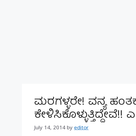
ಮರಗಳ್ಳರೇ! ವನ್ಯ ಹಂ
ಕೇಳಿಸಿಕೊಳ್ಳುತ್ತಿದ್ದೇವೆ!! 
July 14, 2014
by
editor