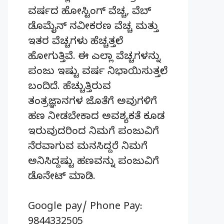
ವರ್ಷದ ಹೋಸ್ಟಿಂಗ್‌ ವೆಚ್ಚ, ವೆಬ್‌
ಡೊಮೈನ್‌ ನವೀಕರಣ ವೆಚ್ಚ ಮತ್ತು
ಇತರ ವೆಚ್ಚಗಳು ಹೆಚ್ಚತ್ತಲೇ
ಹೋಗುತ್ತಿವೆ. ಈ ಎಲ್ಲಾ ವೆಚ್ಚಗಳನ್ನು
ಪಂಜು ಇಷ್ಟು ವರ್ಷ ನಿಭಾಯಿಸುತ್ತಲೇ
ಬಂದಿದೆ. ಹೆಚ್ಚುತ್ತಿರುವ
ತಂತ್ರಜ್ಞಾನಗಳ ಜೊತೆಗೆ ಅವುಗಳಿಗೆ
ಹಣ ನೀಡಬೇಕಾದ ಅವಶ್ಯಕತೆ ಕೂಡ
ಇರುವುದರಿಂದ ನಿಮಗೆ ಪಂಜುವಿಗೆ
ನೆರವಾಗುವ ಮನಸಿದ್ದರೆ ನಿಮಗೆ
ಅನಿಸಿದ್ದಷ್ಟು ಹಣವನ್ನು ಪಂಜುವಿಗೆ
ಡೊನೇಟ್‌ ಮಾಡಿ.
Google pay/ Phone Pay:
9844332505