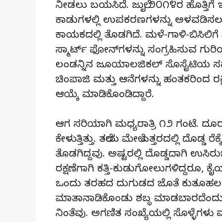
ನೀಡಲು ಬಯಸಿದೆ. ಜುಲೈ ೨೦೧೪ರ ಹೊತ್ತಿಗೆ
ಕಾಡುಗಳಲ್ಲಿ ಉಪಕರಣಗಳನ್ನು ಅಳವಡಿಸಲ
ಕಾಯಕದಲ್ಲಿ ತೊಡಗಿದೆ. ಮಳೆ-ಗಾಳಿ-ಬಿಸಿ
ಸ್ಮಾರ್ಟ್ ಫೋನ್‌ಗಳನ್ನು ಸಂಗ್ರಹಿಸುವ ಗು
ಲಂಡನ್ನಿನ ಜೂಯಾಲಜಿಕಲ್ ಸೊಸೈಟಿಯ ಸಹಕ
ಚಿಂಪಾಜಿ ಮತ್ತು ಆನೆಗಳನ್ನು ಹಂತಕರಿಂದ ರಕ್
ಆಯ್ಕೆ ಮಾಡಿಕೊಂಡಿದ್ದಾರೆ.
ಆಗ ಸರಿಯಾಗಿ ಮಧ್ಯರಾತ್ರಿ ೧೨ ಗಂಟೆ. ದೂರದಲ
ಕೇಳುತ್ತಿತ್ತು. ತಲೆಯ ಮೇಲೆ ಎತ್ತರದಲ್ಲಿ ದೊಡ
ತೊಡಗಿದ್ದವು. ಅಷ್ಟರಲ್ಲಿ ದೊಡ್ಡದಾಗಿ ಉಸಿರುಬ
ರಕ್ಷಣೆಗಾಗಿ ಕತ್ತಿ-ಕುಡುಗೋಲುಗಳಿದ್ದರೂ, 
ಒಂದು ತರಹದ ದುಗುಡದ ಜೊತೆ ಕುತೂಹಲ ಇಣು
ಮಾತಾನಾಡಿಕೊಂಡು ಶಬ್ಧ ಮಾಡಬಾರದೆಂದು ತ
ನಿಂತೆವು. ಅಗಣಿತ ಸಂಖ್ಯೆಯಲ್ಲಿ ಸೊಳ್ಳೆಗಳು