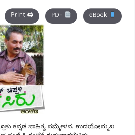
Print 🖨
PDF
eBook
ಲೂಕು ಕನ್ನಡ ಸಾಹಿತ್ಯ ಸಮ್ಮೇಳನ. ಉದಯೋನ್ಮುಖ