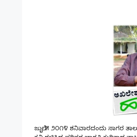
ಜುಲೈ ೫ ೨೦೧೪ ಶನಿವಾರದಂದು ಸಾಗರ ತಾಲ್