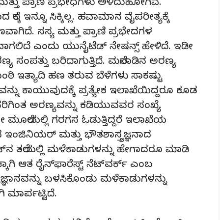
ತ್ತು ಪ್ರಾಣಿ ಪ್ರಭೇಧಗಳು ಅಳಿದುಹೋಗಿವೆ.
ೆಕ್ಕ ಇನ್ನೂ ಸಿಕ್ಕಿಲ್ಲ. ಹವಾಮಾನ ವೈಪರೀತ್ಯಕ್ಕೆ
ಿದೆ. ಸಸ್ಯ ಮತ್ತು ಪ್ರಾಣಿ ಪ್ರಭೇದಗಳ
ಾಗಲಿದೆ ಎಂದು ಯುನೈಟೆಡ್ ನೇಷನ್ಸ್ ಹೇಳಿದೆ. ಇಡೀ
ರಣ್ಯ ಸಂಪತ್ತು ಬರಿದಾಗುತ್ತಿದೆ. ಮಲೆನಾಡಿನ ಅರಣ್ಯ
ಂಠಿ ಇತ್ಯಾದಿ ಹಣ ತರುವ ಬೆಳೆಗಳು ಸಾಕಷ್ಟು
ಯವನ್ನು ಕಾಯುವುದಕ್ಕೆ ಪ್ರತ್ಯೇಕ ಇಲಾಖೆಯಿದ್ದರೂ ಕೂಡ
ವವರಿಗಿಂತ ಅರಣ್ಯವನ್ನು ಕಡಿಯುವವರ ಸಂಖ್ಯೆ
ವುದೋ ಮೂಲೆಯಲ್ಲಿ ಗರಗಸ ಓಡುತ್ತಿದ್ದರೆ ಇಲಾಖೆಯ
ದ ಇಂಜಿನಿಯರ್ ಮತ್ತು ಭೌತಶಾಸ್ತ್ರಜ್ಞನಾದ
ೈಟ್‌ನ ತಲೆಯಲ್ಲಿ ಮಳೆಕಾಡುಗಳನ್ನು ಹೇಗಾದರೂ ಮಾಡಿ
 ಆತ ರೈನ್‌ಫಾರೆಸ್ಟ್ ನೆಟ್‌ವರ್ಕ್ ಎಂಬ
ತ್ರಜ್ಞಾನವನ್ನು ಬಳಸಿಕೊಂಡು ಮಳೆಕಾಡುಗಳನ್ನು
ಾರ್ಪಟ್ಟಿದೆ.