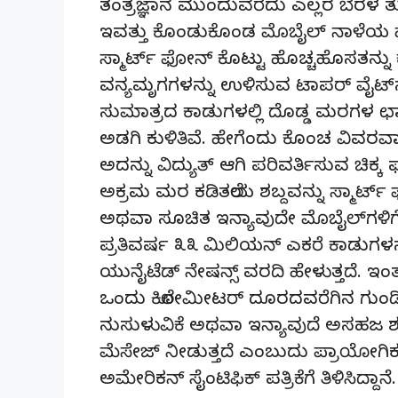
ತಂತ್ರಜ್ಞಾನ ಮುಂದುವರೆದು ಎಲ್ಲರ ಬೆರಳ ತ
ಇವತ್ತು ಕೊಂಡುಕೊಂಡ ಮೊಬೈಲ್ ನಾಳೆಯ ಹೊತ
ಸ್ಮಾರ್ಟ್ ಫೋನ್ ಕೊಟ್ಟು ಹೊಚ್ಚಹೊಸತನ್ನು 
ವನ್ಯಮೃಗಗಳನ್ನು ಉಳಿಸುವ ಟಾಪರ್ ವೈಟ್
ಸುಮಾತ್ರದ ಕಾಡುಗಳಲ್ಲಿ ದೊಡ್ಡ ಮರಗಳ ಛ
ಅಡಗಿ ಕುಳಿತಿವೆ. ಹೇಗೆಂದು ಕೊಂಚ ವಿವರ
ಅದನ್ನು ವಿದ್ಯುತ್ ಆಗಿ ಪರಿವರ್ತಿಸುವ ಚಿಕ್ಕ
ಅಕ್ರಮ ಮರ ಕಡಿತಲೆಯ ಶಬ್ದವನ್ನು ಸ್ಮಾರ್ಟ್ ಫೋ
ಅಥವಾ ಸೂಚಿತ ಇನ್ಯಾವುದೇ ಮೊಬೈಲ್‌ಗಳಿಗೆ 
ಪ್ರತಿವರ್ಷ ೩೩ ಮಿಲಿಯನ್ ಎಕರೆ ಕಾಡುಗಳನ್
ಯುನೈಟೆಡ್ ನೇಷನ್ಸ್ ವರದಿ ಹೇಳುತ್ತದೆ. ಇ
ಒಂದು ಕಿಲೋಮೀಟರ್ ದೂರದವರೆಗಿನ ಗುಂಡಿನ
ನುಸುಳುವಿಕೆ ಅಥವಾ ಇನ್ಯಾವುದೆ ಅಸಹಜ ಶಬ
ಮೆಸೇಜ್ ನೀಡುತ್ತದೆ ಎಂಬುದು ಪ್ರಾಯೋಗಿಕವ
ಅಮೇರಿಕನ್ ಸೈಂಟಿಫಿಕ್ ಪತ್ರಿಕೆಗೆ ತಿಳಿಸಿದ್ದಾನೆ