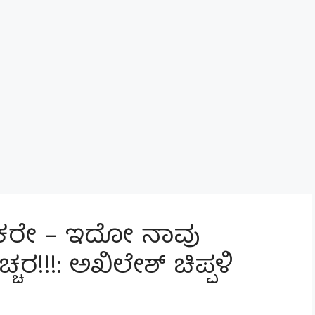
ತಕರೇ – ಇದೋ ನಾವು
ಎಚ್ಚರ!!!: ಅಖಿಲೇಶ್ ಚಿಪ್ಪಳಿ