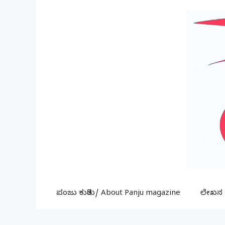
Skip
to
content
ಪಂಜು ಕುರಿತು/ About Panju magazine
ಲೇಖನ ಕ