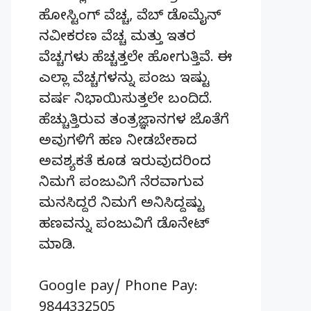
ಹೋಸ್ಟಿಂಗ್‌ ವೆಚ್ಚ, ವೆಬ್‌ ಡೊಮೈನ್‌
ನವೀಕರಣ ವೆಚ್ಚ ಮತ್ತು ಇತರ
ವೆಚ್ಚಗಳು ಹೆಚ್ಚತ್ತಲೇ ಹೋಗುತ್ತಿವೆ. ಈ
ಎಲ್ಲಾ ವೆಚ್ಚಗಳನ್ನು ಪಂಜು ಇಷ್ಟು
ವರ್ಷ ನಿಭಾಯಿಸುತ್ತಲೇ ಬಂದಿದೆ.
ಹೆಚ್ಚುತ್ತಿರುವ ತಂತ್ರಜ್ಞಾನಗಳ ಜೊತೆಗೆ
ಅವುಗಳಿಗೆ ಹಣ ನೀಡಬೇಕಾದ
ಅವಶ್ಯಕತೆ ಕೂಡ ಇರುವುದರಿಂದ
ನಿಮಗೆ ಪಂಜುವಿಗೆ ನೆರವಾಗುವ
ಮನಸಿದ್ದರೆ ನಿಮಗೆ ಅನಿಸಿದ್ದಷ್ಟು
ಹಣವನ್ನು ಪಂಜುವಿಗೆ ಡೊನೇಟ್‌
ಮಾಡಿ.
Google pay/ Phone Pay:
9844332505