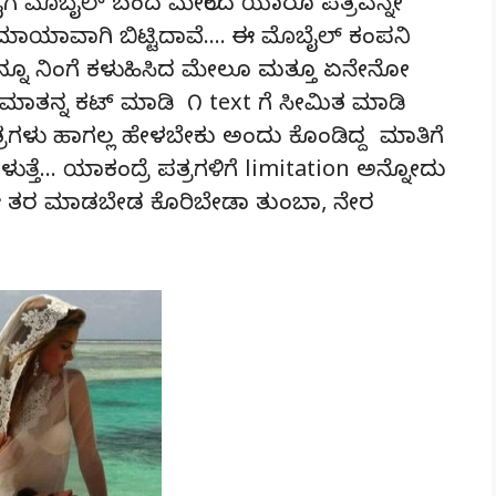
ೈಗೆ ಮೊಬೈಲ್ ಬಂದ ಮೇಲಿಂದ ಯಾರೂ ಪತ್ರವನ್ನೇ
ಮಾಯಾವಾಗಿ ಬಿಟ್ಟಿದಾವೆ…. ಈ ಮೊಬೈಲ್ ಕಂಪನಿ
ನೂ ನಿಂಗೆ ಕಳುಹಿಸಿದ ಮೇಲೂ ಮತ್ತೂ ಏನೇನೋ
ಾತನ್ನ ಕಟ್ ಮಾಡಿ ೧ text ಗೆ ಸೀಮಿತ ಮಾಡಿ
ಪತ್ರಗಳು ಹಾಗಲ್ಲ ಹೇಳಬೇಕು ಅಂದು ಕೊಂಡಿದ್ದ ಮಾತಿಗೆ
ುತ್ತೆ… ಯಾಕಂದ್ರೆ ಪತ್ರಗಳಿಗೆ limitation ಅನ್ನೋದು
ಆ ತರ ಮಾಡಬೇಡ ಕೊರಿಬೇಡಾ ತುಂಬಾ, ನೇರ