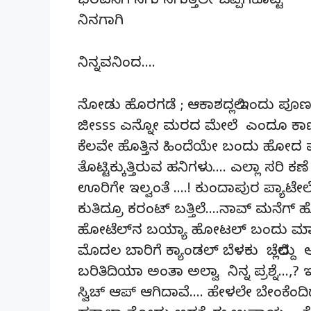
ಭರವಸೆಗೆ ನಗು ನಗುತ್ತಲೇ ಒಪ್ಪಿಗೆಕೊಟ್ಟ
ನಿನಗಾಗಿ
ನಿನ್ನವನಿಂದ….
ನೋಡು ಹೊರಗಡೆ ; ಆಕಾಶದಲ್ಲಿ ಇಂದು ಪೂರ
ಜೀsss ಎನ್ನೋ ಮರದ ಮೇಲೆ ಎಂದೂ ಕಾಣ
ಕೆಲವೇ ಹೊತ್ತಿನ ಹಿಂದೆಯೇ ಬಂದು ಹೋದ ಮ
ತೊಟ್ಟಿಕ್ಕುತ್ತಿರುವ ಹನಿಗಳು…. ಎಲ್ಲಾ ಸರಿ
ಊರಿಗೇ ಇಲ್ವಂತೆ ….! ಕುಂದಾಪುರ ಪ್ಯಾಟೇಲ
ಕುತಿದ್ರೂ ಕರಂಟ್ ಬತ್ತಿಲೆ….ನಾವ್ ಮನೆಗ
ಹೋಟೆಲ್‌ನ ಬಯ್ಯಾ ಹೋಟಲ್ ಬಂದು ಮಾಡಿದ್
ಮೊದಲ ಬಾರಿಗೆ ಕ್ಯಾಂಡಲ್ ಬೆಳಕು ಚೆಲ್ಲಿದ್ದು
ಬರಿತಿದಿಯಾ ಅಂತಾ ಅಲ್ವಾ ನಿನ್ನ ಪ್ರಶ್ನೆ…
ಸ್ವಿಚ್ ಆಪ್ ಆಗಿದಾವೆ…. ಹೇಳಲೇ ಬೇಂಕೆಂದಿದ