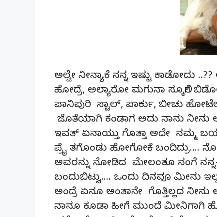
ಅಲ್ವೇ ನೀನ್ಯಾಕೆ ನನ್ನ ಇಷ್ಟು ಕಾಡೋದು .
ಹೋದ್ರೆ, ಅಲ್ಯಾರೋ ಮಗುನಾ ಸ್ಕೂಲಿಗೆ ಬಿಡೋಕ
ಪಾನಿಪುರಿ ಸ್ಟಾಲ್, ಪಾರ್ಕು, ಬೀಚು ಹೋಟೆ
ಜೊತೆಯಾಗಿ ಕಂಡಾಗ ಅದು ನಾನು ನೀನು ಅ
ಇವತ್ ಏನಾಯ್ತು ಗೊತ್ತಾ ಅದೇ ನಮ್ಮ ಬಯ್ಯ
ಪ್ರೈ ತಗೊಂಡು ಹೋಗೋಕೆ ಬಂದಿದ್ರು…. ನೋ
ಅವರನ್ನು ನೋಡಿದ ಮೇಲಂತೂ ನಂಗೆ ನನ್ನ-ನ
ಬಂದುಬಿಟ್ವು…. ಒಂದು ದಿನವೂ ಮೀನು ಇ
ಅಂದ್ರೆ ಏನೂ ಅಂತಾನೇ ಗೊತ್ತಿಲ್ಲದ ನೀನು ಅದ
ನಾನೂ ಕೂಡಾ ಹೀಗೆ ಮುಂದೆ ಮೀನಿಗಾಗಿ ಹೋಟ