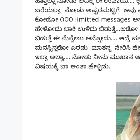
ಹತ್ತಾಲ್ಲಾ ನೋಡು ಅದಕ್ಕೆ ಈ ಉಪಾಯ…. ಕ
ಬರೆಯಲ್ಲಾ ನೋಡು ಅಷ್ಟರಮಟ್ಟಿಗೆ ಅವು 
ಕೋಡೋ ೧೦೦ limitted messages ಅನ್
ಹೇಳೋದು ಬಾಕಿ ಉಳಿದು ಬಿಡುತ್ತೆ…ಆಡೋ ಮ
ಬಿಡುತ್ತೆ ಈ ಮೆಸ್ಸೇಜು ಅನ್ನೋದು…. ಆದ್ರೆ 
ಮನಸ್ಸಿನಲ್ಲಿರೋ ಎರಡು ಮಾತನ್ನ ಸೇರಿಸಿ ಹೇಳ
ಇಲ್ಲಾ ಅಲ್ವಾ…. ನೋಡು ನೀನು ಮುಖಾನ 
ವಿಷಯಕ್ಕೆ ಬಾ ಅಂತಾ ಹೇಳ್ಬಿಡು..