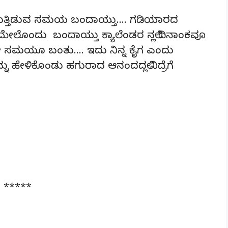
 ಮುತ್ತಿಡುವ ಸಮಯ ಬಂದಾಯ್ತು…. ಗಡಿಯಾರದ
ಮೇಲೊಂದು ಬಂದಾಯ್ತು ಕ್ಯಾಲೆಂಡರ ನಲ್ಲಿ ದಿನಾಂಕವೂ
ೋ ಸಮಯೂ ಬಂತು…. ಇದು ನಿನ್ನ ಕೈಗ ಎಂದು
ನು ಹೇಳಿಕೊಂಡು ಹಗುರಾದ ಆನಂದದಲ್ಲಿ ನಿದ್ರೆಗೆ
*****