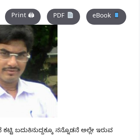
Print 🖨
PDF
eBook
ಟ್ಟಿ ಬದುಕಿನುದ್ದಕ್ಕೂ ನನ್ನೊಡನೆ ಅಲ್ಲೇ ಇರುವ