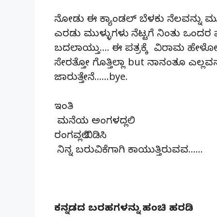
ನೋಡು ಈ ಕ್ಯಾಂಡಲ್ ಬೆಳಕು ನೆಲವನ್ನು
ಎರಡು ಮುಳ್ಳುಗಳು ನೆಟ್ಟಗೆ ನಿಂತು ಒಂದರ 
ಬದಲಾಯ್ತು…. ಈ ಪತ್ರಕ್ಕೆ ವಿರಾಮ ಹೇಳ
ಸೇರತ್ತೋ ಗೊತ್ತಿಲ್ಲಾ but ನಾನಂತೂ ಎಲ್ಲವನ್
ಜಾರುತ್ತೇನೆ……bye.
ಇಂತಿ
ಮನೆಯ ಅಂಗಳದಲ್ಲಿ
ರಂಗವಲ್ಲಿ ಬಿಡಿಸಿ
ನಿನ್ನ ಬರುವಿಕೆಗಾಗಿ ಕಾಯುತ್ತಿರುವವ……
ಕನ್ನಡದ ಬರಹಗಳನ್ನು ಹಂಚಿ ಹರಡಿ