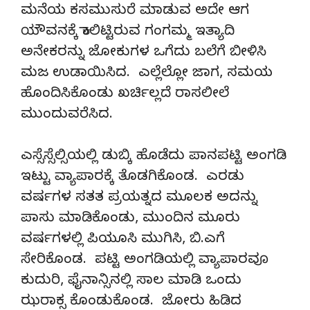
ಮನೆಯ ಕಸಮುಸುರೆ ಮಾಡುವ ಅದೇ ಆಗ
ಯೌವನಕ್ಕೆ ಕಾಲಿಟ್ಟಿರುವ ಗಂಗಮ್ಮ ಇತ್ಯಾದಿ
ಅನೇಕರನ್ನು ಜೋಕುಗಳ ಒಗೆದು ಬಲೆಗೆ ಬೀಳಿಸಿ
ಮಜ ಉಡಾಯಿಸಿದ. ಎಲ್ಲೆಲ್ಲೋ ಜಾಗ, ಸಮಯ
ಹೊಂದಿಸಿಕೊಂಡು ಖರ್ಚಿಲ್ಲದೆ ರಾಸಲೀಲೆ
ಮುಂದುವರೆಸಿದ.
ಎಸ್ಸೆಸ್ಸೆಲ್ಸಿಯಲ್ಲಿ ಡುಬ್ಕಿ ಹೊಡೆದು ಪಾನಪಟ್ಟಿ ಅಂಗಡಿ
ಇಟ್ಟು ವ್ಯಾಪಾರಕ್ಕೆ ತೊಡಗಿಕೊಂಡ. ಎರಡು
ವರ್ಷಗಳ ಸತತ ಪ್ರಯತ್ನದ ಮೂಲಕ ಅದನ್ನು
ಪಾಸು ಮಾಡಿಕೊಂಡು, ಮುಂದಿನ ಮೂರು
ವರ್ಷಗಳಲ್ಲಿ ಪಿಯೂಸಿ ಮುಗಿಸಿ, ಬಿ.ಎಗೆ
ಸೇರಿಕೊಂಡ. ಪಟ್ಟಿ ಅಂಗಡಿಯಲ್ಲಿ ವ್ಯಾಪಾರವೂ
ಕುದುರಿ, ಫೈನಾನ್ಸಿನಲ್ಲಿ ಸಾಲ ಮಾಡಿ ಒಂದು
ಝರಾಕ್ಸ ಕೊಂಡುಕೊಂಡ. ಜೋರು ಹಿಡಿದ