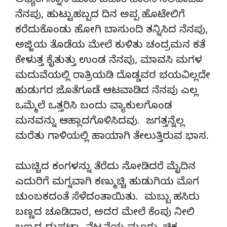
ಅಭ್ಯಂಗಸ್ನಾನ ಮಾಡಿ ಪಟಾಕಿ ಹಾರಿಸಿ ನಲಿದಾಡಿದ
ನೆನಪು, ಹುಟ್ಟುಹಬ್ಬದ ದಿನ ಅಪ್ಪ ಹೊಟೇಲಿಗೆ
ಕರೆದುಕೊಂಡು ಹೋಗಿ ಬಾಸುಂದಿ ತನ್ನಿಸಿದ ನೆನಪು,
ಅಜ್ಜಿಯ ತೊಡೆಯ ಮೇಲೆ ಕುಳಿತು ಚಂದ್ರಮನ ಕತೆ
ಕೇಳುತ್ತ ಕೈತುತ್ತು ಉಂಡ ನೆನಪು, ಮಾವಸಿ ಮಗಳ
ಮದುವೆಯಲ್ಲಿ ರಾತ್ರಿಯಡಿ ದೊಡ್ಡವರ ಭಯವಿಲ್ಲದೇ
ಹುಡುಗರ ಜೊತೆಗೂಡೆ ಆಟವಾಡಿದ ನೆನಪು ಎಲ್ಲ
ಒಮ್ಮೆಲೆ ಒತ್ತರಿಸಿ ಬಂದು ವ್ಯಾಕುಲಗೊಂಡ
ಮನವನ್ನು ಆಹ್ಲಾದಗೊಳಿಸಿದವು. ಜಗತ್ತನ್ನೆಲ್ಲ
ಮರೆತು ಗಾಳಿಯಲ್ಲಿ ಹಾಯಾಗಿ ತೇಲುತ್ತಿರುವ ಭಾಸ.
ಮುಚ್ಚಿದ ಕಂಗಳನ್ನು ತೆರೆದು ನೋಡಿದರೆ ಮೈದಿನ
ಎದುರಿಗೆ ಮಗ್ನವಾಗಿ ಕಣ್ಮುಚ್ಚಿ ಹುಡುಗಿಯ ಮೊಗ
ಚುಂಬಕದಂತೆ ಸೆಳೆದಂತಾಯಿತು. ಮಬ್ಬು ಹಸಿರು
ಬಣ್ಣದ ಚೂಡಿದಾರ, ಅದರ ಮೇಲೆ ಕೆಂಪು ನೀಲಿ