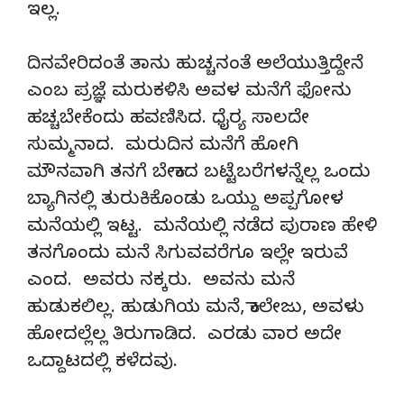
ಇಲ್ಲ.
ದಿನವೇರಿದಂತೆ ತಾನು ಹುಚ್ಚನಂತೆ ಅಲೆಯುತ್ತಿದ್ದೇನೆ
ಎಂಬ ಪ್ರಜ್ಞೆ ಮರುಕಳಿಸಿ ಅವಳ ಮನೆಗೆ ಫೋನು
ಹಚ್ಚಬೇಕೆಂದು ಹವಣಿಸಿದ. ಧೈರ್‍ಯ ಸಾಲದೇ
ಸುಮ್ಮನಾದ. ಮರುದಿನ ಮನೆಗೆ ಹೋಗಿ
ಮೌನವಾಗಿ ತನಗೆ ಬೇಕಾದ ಬಟ್ಟೆಬರೆಗಳನ್ನೆಲ್ಲ ಒಂದು
ಬ್ಯಾಗಿನಲ್ಲಿ ತುರುಕಿಕೊಂಡು ಒಯ್ದು ಅಪ್ಪಗೋಳ
ಮನೆಯಲ್ಲಿ ಇಟ್ಟ. ಮನೆಯಲ್ಲಿ ನಡೆದ ಪುರಾಣ ಹೇಳಿ
ತನಗೊಂದು ಮನೆ ಸಿಗುವವರೆಗೂ ಇಲ್ಲೇ ಇರುವೆ
ಎಂದ. ಅವರು ನಕ್ಕರು. ಅವನು ಮನೆ
ಹುಡುಕಲಿಲ್ಲ. ಹುಡುಗಿಯ ಮನೆ, ಕಾಲೇಜು, ಅವಳು
ಹೋದಲ್ಲೆಲ್ಲ ತಿರುಗಾಡಿದ. ಎರಡು ವಾರ ಅದೇ
ಒದ್ದಾಟದಲ್ಲಿ ಕಳೆದವು.