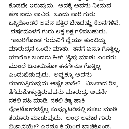
ಕೊಡದೇ ಇರುವುದು. ಅದಕ್ಕೆ ಅವನು ನೀಡುವ
ಹಣ ಐದು ಸಾವಿರ. ಒಂದು ಸಾರಿ ಗುರು
ಒಪ್ಪಿಕೊಂಡರೆ ಅವನ ಹತ್ತಿರ ಬೇಕಾದಷ್ಟು ಕೆಲಸಗಳಿವೆ.
ವರ್ಷದೊಳಗೆ ಗುರು ಲಕ್ಷ ಲಕ್ಷ ಗಳಿಸಬಹುದು.
ಗಾಬರಿಗೊಂಡ ಗುರುವಿಗೆ ಧೈರ್ಯ ತುಂಬಿದ್ದು
ಮಾರುದ್ರನ ಒಂದೇ ಮಾತು. ತನಗೆ ಏನೂ ಗೊತ್ತಿಲ್ಲ,
ಯಾರೋ ಬಂದರು ಹೀಗೆ ಟೈಪು ಮಾಡು ಎಂದರು
ಮುಂದೆ ಏನಾಯಿತೋ ತನಗೇನೂ ಗೊತ್ತಿಲ್ಲ
ಎಂದುಬಿಡುವುದು. ಅಷ್ಟಕ್ಕೂ ಅವನು
ಮಾಡುತ್ತಿರುವುದು ಅಷ್ಟೇ ತಾನೇ? ನಿಜವಾದ ರಿಸ್ಕ
ತೆಗೆದುಕೊಳ್ಳುತ್ತಿರುವವನು ಮಾರುದ್ರ. ಅವನೇ
ನಕಲಿ ಸಹಿ ಮಾಡಿ, ನಕಲಿ ಶಿಕ್ಕಾ ಹಾಕಿ
ಫೋಟೋಗಳನ್ನೆಲ್ಲ ಕಂಪ್ಯೂಟರಿನಲ್ಲಿ ನಕಲು ಮಾಡಿ
ತಯಾರು ಮಾಡುವುದು. ಅಂಥ ಅವಕಾಶ ಗುರು
ಬಿಟ್ಟಾನೆಯೇ? ಎರಡೂ ಕೈಯಿಂದ ಬಾಚಿಕೊಂಡ.