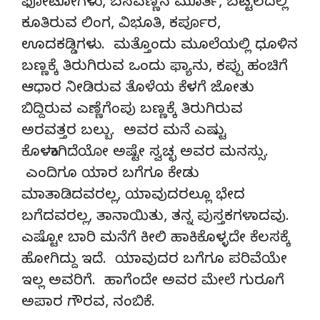
ಫೋಟೋಗಳು, ಬಸವಣ್ಣನ ಮೂರ್ತಿ, ಬಟ್ಟಲದಲ್ಲಿ
ಕೂತಿರುವ ಲಿಂಗ, ವಿಭೂತಿ, ಕರ್ಪೂರ,
ಊದಕಡ್ಡಿಗಳು. ಮತ್ತೊಂದು ಮೂಲೆಯಲ್ಲಿ ಧೂಳಿನ
ಬಣ್ಣಕ್ಕೆ ತಿರುಗಿರುವ ಒಂದು ಫ್ಯಾನು, ಕಪ್ಪು ಹಂಚಿಗೆ
ಆಧಾರ ನೀಡಿರುವ ತೊಳೆಯ ಕೆಳಗೆ ಜೋತು
ಬಿದ್ದಿರುವ ಎಣ್ಣೆಗೆಂಪು ಬಣ್ಣಕ್ಕೆ ತಿರುಗಿರುವ
ಅರವತ್ತರ ಬಲ್ಬು. ಅವರ ಮನೆ ಎಷ್ಟು
ಕೊಳಕಾಗಿದೆಯೋ ಅಷ್ಟೇ ಸ್ವಚ್ಛ ಅವರ ಮನಸ್ಸು.
ಎಂದಿಗೂ ಯಾರ ಬಗೆಗೂ ಕೇಡು
ಮಾತಾಡಿದವರಲ್ಲ, ಯಾವುದರಲ್ಲೂ ಭೇದ
ಬಗೆದವರಲ್ಲ, ತಾನಾಯಿತು, ತನ್ನ ಪುಸ್ತಕಗಳಾದವು.
ಎಷ್ಟೋ ಬಾರಿ ಮನೆಗೆ ಕೀಲಿ ಹಾಕಿಕೊಳ್ಳದೇ ಕೆಲಸಕ್ಕೆ
ಹೋಗಿದ್ದು ಇದೆ. ಯಾವುದರ ಬಗೆಗೂ ಪರಿವೆಯೇ
ಇಲ್ಲ ಅವರಿಗೆ. ಹಾಗೆಂದೇ ಅವರ ಮೇಲೆ ಗುರೂಗೆ
ಅಪಾರ ಗೌರವ, ನಂಬಿಕೆ.