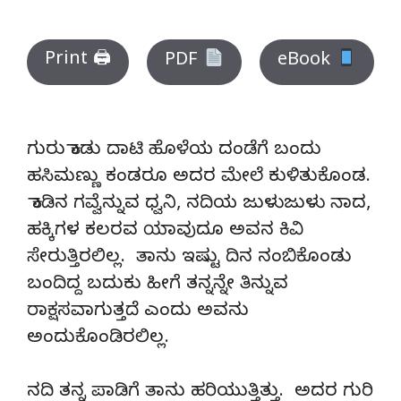
Print 🖨
PDF
eBook
ಗುರು ಕಾಡು ದಾಟಿ ಹೊಳೆಯ ದಂಡೆಗೆ ಬಂದು
ಹಸಿಮಣ್ಣು ಕಂಡರೂ ಅದರ ಮೇಲೆ ಕುಳಿತುಕೊಂಡ.
ಕಾಡಿನ ಗವ್ವೆನ್ನುವ ಧ್ವನಿ, ನದಿಯ ಜುಳುಜುಳು ನಾದ,
ಹಕ್ಕಿಗಳ ಕಲರವ ಯಾವುದೂ ಅವನ ಕಿವಿ
ಸೇರುತ್ತಿರಲಿಲ್ಲ. ತಾನು ಇಷ್ಟು ದಿನ ನಂಬಿಕೊಂಡು
ಬಂದಿದ್ದ ಬದುಕು ಹೀಗೆ ತನ್ನನ್ನೇ ತಿನ್ನುವ
ರಾಕ್ಷಸವಾಗುತ್ತದೆ ಎಂದು ಅವನು
ಅಂದುಕೊಂಡಿರಲಿಲ್ಲ.
ನದಿ ತನ್ನ ಪಾಡಿಗೆ ತಾನು ಹರಿಯುತ್ತಿತ್ತು. ಅದರ ಗುರಿ