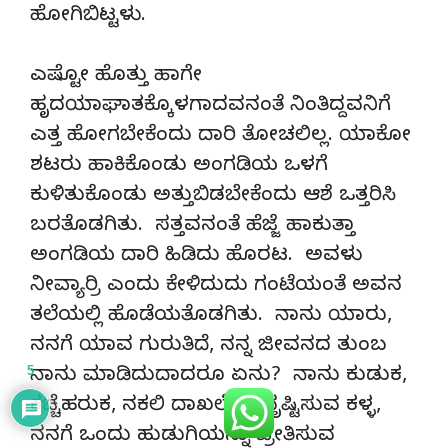
ಹೋಗಿಬಿಟ್ಟಳು.
ಎಷ್ಟೋ ಹೊತ್ತು ಹಾಗೇ
ಹೃದಯಾಘಾತಕ್ಕೊಳಗಾದವನಂತೆ ನಿಂತಿದ್ದವನಿಗೆ
ಎತ್ತ ಹೋಗಬೇಕೆಂದು ದಾರಿ ತೋಚಲಿಲ್ಲ. ಯಾಕೋ
ಶಟರು ಹಾಕಿಕೊಂಡು ಅಂಗಡಿಯ ಒಳಗೆ
ಕುಳಿತುಕೊಂಡು ಅತ್ತುಬಿಡಬೇಕೆಂದು ಆಶೆ ಒತ್ತರಿಸಿ
ಬರತೊಡಗಿತು. ಸತ್ತವನಂತೆ ಹೆಜ್ಜೆ ಹಾಕುತ್ತಾ
ಅಂಗಡಿಯ ದಾರಿ ಹಿಡಿದು ಹೊರಟ. ಅವಳು
ನೀವ್ಯಾರ್ರಿ ಎಂದು ಕೇಳಿದುದು ಗಂಟೆಯಂತೆ ಅವನ
ತಲೆಯಲ್ಲಿ ಹೊಡೆಯತೊಡಗಿತು. ನಾನು ಯಾರು,
ನನಗೆ ಯಾವ ಗುರುತಿದೆ, ನನ್ನ ಜೀವನದ ತುಂಬ
5
ನಾನು ಮಾಡಿದುದಾದರೂ ಏನು? ನಾನು ಕುಡುಕ,
ಕಚ್ಚೆಹರುಕ, ನಕಲಿ ದಾಖಲೆಗಳ ಸೃಷ್ಟಿಸುವ ಕಳ್ಳ,
ನನಗೆ ಒಂದು ಹುಡುಗಿಯನ್ನು ಪ್ರೀತಿಸುವ