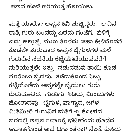
ಹಣದ ಹೊಳೆ ಹರಿಯುತ್ತ ಹೋಯಿತು.
ಮತ್ತೆ ಯಾರೋ ಅಪ್ಪನ ಕಿವಿ ಚುಚ್ಚಿದ್ದರು. ಆ ದಿನ
ರಾತ್ರಿ ಗುರು ಬಂದದ್ದು ಎರಡು ಗಂಟೆಗೆ. ಬೆಳಿಗ್ಗೆ
ಎದ್ದು ಹಲ್ಲುಜ್ಜಿ, ಮುಖ ತೊಳೆದು ಚಹಾ ಕೇಳಿದೊಡನೆ
ಕೂಡಲೇ ಶುರುವಾದ ಅಪ್ಪನ ಬೈಗುಳಗಳ ಮಳೆ
ಗುರುವಿನ ಸಹನೆಯ ಕಟ್ಟೆಯೊಡೆಯುವವರೆಗೆ
ಸುರಿಯುತ್ತಲೇ ಇತ್ತು. ನಡುನಡುವೆ ತಾಯಿ ಕೂಡ
ನೂರೆಂಟು ಬೈದಳು. ತಡೆದುಕೊಂಡ ಸಿಟ್ಟು
ಕಟ್ಟೆಯೊಡೆದು ಅಪ್ಪನನ್ನೇ ಬೈಯಲು ಗುರು
ಶುರುಮಾಡಿದ. ಗುಡುಗು, ಸಿಡಿಲು, ಮಿಂಚುಗಳು
ಜೋರಾದವು. ಬೈಗುಳ, ವಾಗ್ವಾದ, ಜಗಳ
ಮಿತಿಮೀರಿ ಗುರುವಿನ ಮತಿಗೆಟ್ಟು ಕೋಪದ
ಭರದಲ್ಲಿ ಅಪ್ಪನ ಕಪಾಳಕ್ಕೆ ಛಟೀರೆಂದು ಹೊಡೆದ.
ಆಘಾತಗೊಂಡ ಅಪ್ಪ ದಿಗ್ಭ್ರಾಂತನಾಗಿ ನೆಲಕ್ಕೆ ಕುಸಿದು