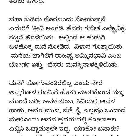
ತರಲು ಹೇಳಿದ.
ಚಹಾ ಕುಡಿದು ಹೊರಬಂದು ನೋಡುತ್ತಾನೆ
ಎದುರಿಗೆ ಟೀವಿ ಅಂಗಡಿ. ಹೆಸರು ಗಣೇಶ ಎಲೆಕ್ಟ್ರಾನಿಕ್ಸ.
ತಟ್ಟನೆ ಹೊಳೆಯಿತು. ಅಲ್ಲಿಂದ ಆ ಹುಡುಗಿ
ಒಳಹೊಕ್ಕ ಮನೆ ನೋಡಿದ. ವಿಳಾಸ ಗೊತ್ತಾಯಿತು.
ಮನೆಯ ಬಾಗಿಲಿಗೆ ರಾಜಪ್ಪ ಅಮ್ಮಿನಭಾವಿ ಎಂಬ
ಬೋರ್ಡ ಇತ್ತು. ಹೆಸರು ಮನಸ್ಸಿನಾಳಕ್ಕಿಳಿಯಿತು.
ಮನೆಗೆ ಹೋಗುವಂತಿರಲಿಲ್ಲ ಎಂದು ನೇರ
ಅಪ್ಪಗೋಳ ರೂಮಿಗೆ ಹೋಗಿ ಮಲಗಿಕೊಂಡ. ಕಣ್ಣ
ಮುಂದೆ ಬರೀ ಅವಳ ಬಿಂಬ, ಕಿವಿಯಲ್ಲಿ ಅವಳ
ಹಾಡು, ಅವಳ ಮುಖ, ನಡೆ, ಕೈ, ಎಲ್ಲವೂ ಒಂದಾದ
ಮೇಲೊಂದು ಅವನ ಹೃದಯದಲ್ಲಿ ಕೋಲಾಹಲ
ಎಬ್ಬಿಸಿ ಒದ್ದಾಡುತ್ತಲೇ ಇದ್ದ. ಯಾಕೋ ಏನಾತು?