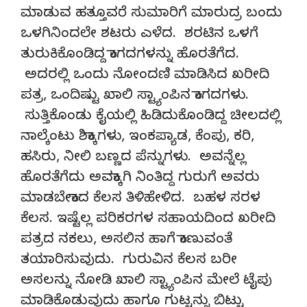
ಮಾಡುವ ಹತ್ತೂವರೆ ಸುಮಾರಿಗೆ ಮಾರುದ್ರ ಬಂದು
ಒಳಗಿನಿಂದಲೇ ಶಟರು ಎಳೆದ. ಶರಟಿನ ಒಳಗೆ
ತುರುಕಿಕೊಂಡಿದ್ದ ಕಾಗದಗಳನ್ನು ಹೊರತೆಗೆದ.
ಅದರಲ್ಲಿ ಒಂದು ನೋಂದಣಿ ಮಾಡಿಸಿದ ಖರೀದಿ
ಪತ್ರ, ಒಂದಿಷ್ಟು ಖಾಲಿ ಸ್ಟ್ಯಾಂಪಿನ ಕಾಗದಗಳು.
ಸುತ್ತಿಕೊಂಡು ಕೈಯಲ್ಲಿ ಹಿಡಿದುಕೊಂಡಿದ್ದ ಚೀಲದಲ್ಲಿ
ನಾಲ್ಕೆಂಟು ಶಿಕ್ಕಾಗಳು, ಇಂಕಪ್ಯಾಡ, ಕೆಂಪು, ಕರಿ,
ಹಸಿರು, ನೀಲಿ ಬಣ್ಣದ ಪೆನ್ನುಗಳು. ಅವನ್ನೆಲ್ಲ
ಹೊರತೆಗೆದು ಅವಕ್ಕಾಗಿ ನಿಂತಿದ್ದ ಗುರುಗೆ ಅವರು
ಮಾಡಬೇಕಾದ ಕೆಲಸ ತಿಳಿಹೇಳಿದ. ಬಹಳ ಸರಳ
ಕೆಲಸ. ಇಷ್ಟೆಲ್ಲ ಪರಿಕರಗಳ ಸಹಾಯದಿಂದ ಖರೀದಿ
ಪತ್ರದ ನಕಲು, ಅಸಲಿನ ಹಾಗೆ ಕಾಣುವಂತೆ
ತಯಾರಿಸುವುದು. ಗುರುವಿನ ಕೆಲಸ ಬರೀ
ಅಸಲನ್ನು ನೋಡಿ ಖಾಲಿ ಸ್ಟ್ಯಾಂಪಿನ ಮೇಲೆ ಟೈಪು
ಮಾಡಿಕೊಡುವುದು ಹಾಗೂ ಗುಟ್ಟನ್ನು ಬಿಟ್ಟು