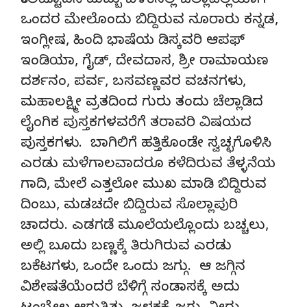
ಕಾಲಿಟ್ಟೊಡನೆ ಮಬ್ಬು ಬೆಳಕಿನಲ್ಲಿ ಚೆಲ್ಲಾಪಿಲ್ಲಿಯಾಗಿ
ಒಂದರ ಮೇಲೊಂದು ಬಿದ್ದಿರುವ ನೂರಾರು ಕನ್ನಡ,
ಇಂಗ್ಲೀಷ, ಹಿಂದಿ ಭಾಷೆಯ ಡಿಸ್ಕವರಿ ಆಪಫ್
ಇಂಡಿಯಾ, ಗೈಡ್, ದೇವದಾಸ, ಶ್ರೀ ರಾಮಾಯಣ
ದರ್ಶನಂ, ಪರ್ವ, ಬಸವಣ್ಣವರ ವಚನಗಳು,
ಮಹಾಲಕ್ಷ್ಮೀ ವ್ರತದಿಂದ ಗುರು ತಂದು ಚೆಲ್ಲಾಡಿದ
ಲೈಂಗಿಕ ಪುಸ್ತಕಗಳವರೆಗೆ ತರಾವರಿ ವಿಷಯದ
ಪುಸ್ತಕಗಳು. ಬಾಗಿಲಿಗೆ ಹತ್ತಿಕೊಂಡೇ ಸ್ವಚ್ಛಗೊಳಿಸಿ
ಎರಡು ಮಳೆಗಾಲವಾದರೂ ಕಳೆದಿರುವ ತೆಳ್ಳನೆಯ
ಗಾದಿ, ಮೇಲೆ ಎತ್ತಲೋ ಮುಖ ಮಾಡಿ ಬಿದ್ದಿರುವ
ದಿಂಬು, ಮಡಚದೇ ಬಿದ್ದಿರುವ ಸೊಲ್ಲಾಪುರಿ
ಚಾದರು. ಎಡಗಡೆ ಮೂಲೆಯಲ್ಲೊಂದು ಬಚ್ಚಲು,
ಅಲ್ಲಿ ಬೂದು ಬಣ್ಣಕ್ಕೆ ತಿರುಗಿರುವ ಎರಡು
ಬಕೆಟಗಳು, ಒಂದೇ ಒಂದು ಜಗ್ಗು. ಆ ಜಗ್ಗಿನ
ವಿಶೇಷತೆಯೆಂದರೆ ಬೆಳಿಗ್ಗೆ ಸಂಡಾಸಕ್ಕೆ ಅದು