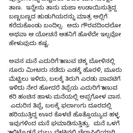
ತಾಣ. ಇನ್ನೇನು ತಾನು ಮಜಾ ಉಡಾಯಿಸುತ್ತಿದ್ದ
ಬಣ್ಣಬಣ್ಣದ ಹುಡುಗಿಯರನ್ನು ಮಾತ್ರ ಅಲ್ಲಿಗೆ
ಕರೆದುಕೊಂಡು ಬಂದಿಲ್ಲ. ಅದು ಗೌರವದಿಂದಲೋ
ಅಥವಾ ಆ ಯೋಚನೆ ಆತನಿಗೆ ಹೊಳೆದೇ ಇಲ್ಲವೋ
ಹೇಳುವುದು ಕಷ್ಟ.
ಅವನ ಮನೆ ಎದುರಿಗೆ ಕಾಣುವ ಚಿಕ್ಕ ಬೋಳಿನಲ್ಲಿ
ನೂರು ಮೀಟರು ನಡೆದು ಎಡಕ್ಕೆ ಹೊರಳಿ, ಮೂರು
ಮೆಟ್ಟಿಲು ಇಳಿದು, ಬಲಕ್ಕೆ ತಿರುಗಿ ಎರಡು ಪಾವಟಿಗೆ
ಇಳಿದು ನೇರ ಹೋದರೆ ತಿಪ್ಪೆಯ ಎದುರಿಗೆ ಕಾಣುವ
ಕರಿ ಹಂಚಿನ ಹಾಳು ಮನೆಯಲ್ಲಿ ಅಪ್ಪಗೋಳ ವಾಸ.
ಎದುರಿನ ತಿಪ್ಪೆ, ಬಲಕ್ಕೆ ಫರ್ಲಾಂಗು ದೂರದಲ್ಲಿ
ಹರಿಯುತ್ತಿದ್ದ ಊರ ಕೊಳಚೆ ಹೊತ್ತೊಯ್ಯುವ ಹಳ್ಳ
ಇವುಗಳಿಂದ ಮನೆ ಘಮಾಡಿಸುತ್ತಿತ್ತು. ಮನೆ ಒಳಗೆ