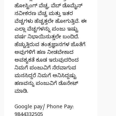
ಹೋಸ್ಟಿಂಗ್‌ ವೆಚ್ಚ, ವೆಬ್‌ ಡೊಮೈನ್‌
ನವೀಕರಣ ವೆಚ್ಚ ಮತ್ತು ಇತರ
ವೆಚ್ಚಗಳು ಹೆಚ್ಚತ್ತಲೇ ಹೋಗುತ್ತಿವೆ. ಈ
ಎಲ್ಲಾ ವೆಚ್ಚಗಳನ್ನು ಪಂಜು ಇಷ್ಟು
ವರ್ಷ ನಿಭಾಯಿಸುತ್ತಲೇ ಬಂದಿದೆ.
ಹೆಚ್ಚುತ್ತಿರುವ ತಂತ್ರಜ್ಞಾನಗಳ ಜೊತೆಗೆ
ಅವುಗಳಿಗೆ ಹಣ ನೀಡಬೇಕಾದ
ಅವಶ್ಯಕತೆ ಕೂಡ ಇರುವುದರಿಂದ
ನಿಮಗೆ ಪಂಜುವಿಗೆ ನೆರವಾಗುವ
ಮನಸಿದ್ದರೆ ನಿಮಗೆ ಅನಿಸಿದ್ದಷ್ಟು
ಹಣವನ್ನು ಪಂಜುವಿಗೆ ಡೊನೇಟ್‌
ಮಾಡಿ.
Google pay/ Phone Pay:
9844332505