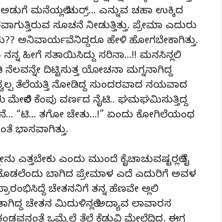
. ಅಡುಗೆ ಮನೆಯಲ್ಲಿ ಚುರ್ರ್… ಎನ್ನುವ ಚಹಾ ಉಕ್ಕಿದ
ತಿರವಾಗುತ್ತಿರುವ ಸೂಚನೆ ನೀಡುತ್ತಿತ್ತು. ಪ್ರೇಮಾ ಎದುರು
?? ಅನಿವಾರ್ಯವೆನಿದ್ದರೂ ಹೇಳಿ ಹೋಗಬೇಕಾಗಿತ್ತು.
ನ್ನ ಹೀಗೆ ಸತಾಯಿಸಿದ್ದು ಸರಿನಾ…!! ಮನಸಿನಲ್ಲಿ
ೆಲವನ್ನೇ ದಿಟ್ಟಿಸುತ್ತ ಯೋಚನಾ ಮಗ್ನನಾಗಿದ್ದ
ಕೆ ಸ್ವಲ್ಪ ತೆಲೆಯತ್ತಿ ನೋಡಿದ್ದ ಸುಂದರವಾದ ನಯವಾದ
ಪಾದಗಳು ಮೇಲಿನ ಕೆಂಪು ವರ್ಣದ ನೈಟಿ.. ಘಮಘಮಿಸುತ್ತಿದ್ದ
ಾಸನೆ… “ಟಿ… ತಗೋ ಚೇತು…!” ಏಂದು ಕೋಗಿಲೆಯಂಥ
ೆ ಭಾಸವಾಗಿತ್ತು.
ೇನು ಎತ್ತಬೇಕು ಎಂದು ಮುಂದೆ ಕೈಚಾಚುವಷ್ಟರಲ್ಲಿ ಕೈ
. ಟೀ ಕೊಡಲೆಂದು ಬಾಗಿದ ಪ್ರೇಮಾಳ ಎದೆ ಎದುರಿಗೆ ಅವಳ
ಭಿಸಿದ್ದೆ ಚೇತನನಿಗೆ ತನ್ನ ಹೆಣವೇ ಅಲ್ಲಿ
ನಂತಾಗಿದ್ದ ಚೇತನ ಮಿದುಳಿನಲ್ಲಿ ಅದ್ಯಾವ ಲಾವಾರಸ
ಂಡವನಂತೆ ಒಮ್ಮೆಲ್ಲೆ ತೆಲೆ ಕೆಡುವಿ ಮೇಲೆದಿದ್ದ. ಈಗ