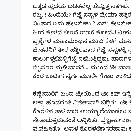
ಒತ್ತಡ ಹೃದಯ ಬಡಿತವೆಲ್ಲ ಹೆಚ್ಚುತ್ತ ಸಾಗಿತು
ಶಬ್ಧ..! ಹಿಂದೆಯೇ ಗೆಜ್ಜೆ ಸಪ್ಪಳ ಪ್ರೇಮಾ ಹತ್
ನಿಂತಾಗ ಏನು ಹೇಳಬೇಕು.? ಏನು ಕೇಳಬೇಕು
ಹೀಗೆ ಹೇಳದೆ ಕೇಳದೆ ಯಾಕೆ ಹೋದೆ..! ನೀನು ನ
ಪ್ರಶ್ನೆಗಳ ಮಹಾಮಂಥನ ಮುಖ ಕೆಳಗೆ ಮಾಡಿ ನ
ಚೇತನನಿಗೆ ತೀರ ಹತ್ತಿರವಾದ ಗೆಜ್ಜೆ ಸಪ್ಪಳಕ್
ಕಾಲುಗಳಲ್ಲಿ ಬೆಳ್ಳಿಗೆಜ್ಜೆ ನಲಿಯುತ್ತಿದ್ದವು. 
ಮೈಸೂರ ಮಲ್ಲಿಗೆ ವಾಸನೆ… ಮುಂದೆ ಟೀ ವ
ಕಂಠ ಉಲಿದಾಗ ಸ್ವರ್ಗ ಮೂರೇ ಗೇಣು ಉಳಿದಂತ
ಕಣ್ಣೇದುರಿಗೆ ಬಂದ ಟ್ರೇಯಿಂದ ಟೀ ಕಪ್ ಇನ್ನ
ಲಕ್ವಾ ಹೊಡೆದಂತೆ ನಿರ್ಜೀವಾಗಿ ಬಿದ್ದಿತ್ತು
ಕೊರಳಿನ ತಾಳಿ ಜಾರಿ ಉಯ್ಯಾಲೆಯಾಡಲು ಪ್ರಾರಂ
ನೇತಾಡುತ್ತಿರುವಂತೆ ಅನ್ನಿಸಿತು. ಪ್ರಜ್ಞಾಹೀ
ಪ್ರವಹಿಸಿತ್ತೊ. ಅವಳ ಕೊರಳಲ್ಲಿ ನಾಗರಹಾವು ಕ