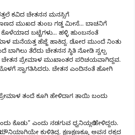
ತ್ತಲೆ ಕವಿದ ಚೇತನನ ಮನಸ್ಸಿಗೆ
 ಕಾಣದ ಮುಖದ ತುಂಬ ಗಡ್ಡ ಮೀಸೆ… ಬಾಚನಿಗೆ
ಕೊಳೆಯಾದ ಬಟ್ಟೆಗಳು… ಹಳ್ಳಿ ಹುಂಬನಂತೆ
ೇಮಾಳ ಮನೆಯತ್ತ ಹೆಜ್ಜೆ ಹಾಕಿದ್ದ. ಡೋರ ಮುಂದೆ ನಿಂತು
ದೆ ಬಾಗಿಲು ತೆರೆದು ಚೇತನನ ಸ್ಥಿತಿ ನೋಡಿ ಸ್ವಲ್ಪ
ೂ ಚೇತನ ಪ್ರೇಮಾಳ ಮುಖಾಂತರ ಪರಿಚಯವಾಗಿದ್ದವ.
ೊಳಗೆ ಸ್ವಾಗತಿಸಿದರು. ಚೇತನ ಎಂದಿನಂತೆ ಹೋಗಿ
್ರೇಮಾಳ ತಂದೆ ಕೂಗಿ ಹೇಳಿದಾಗ ತಾಯಿ ಬಂದು
ು ಕೊಡು” ಎಂದು ನಡಗುವ ಧ್ವನಿಯಲ್ಲಿ ಹೇಳಿದ್ದರು.
ನಿಯಾಗಿಯೇ ಕುಳಿತಿದ್ದ. ಕ್ಷಣಕ್ಷಣಕ್ಕೂ ಅವನ ರಕ್ತದ