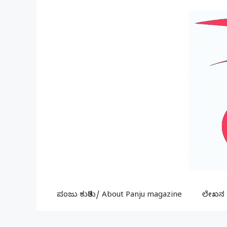
Skip
to
content
ಪಂಜು ಕುರಿತು/ About Panju magazine
ಲೇಖನ ಕ