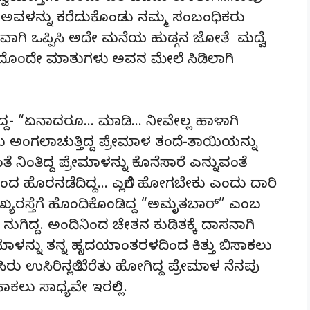
್ರಿ ಅವಳನ್ನು ಕರೆದುಕೊಂಡು ನಮ್ಮ ಸಂಬಂಧಿಕರು
ಿ ಒಪ್ಪಿಸಿ ಅದೇ ಮನೆಯ ಹುಡ್ಗನ ಜೋತೆ ಮದ್ವೆ
ವ ಒಂದೊಂದೇ ಮಾತುಗಳು ಅವನ ಮೇಲೆ ಸಿಡಿಲಾಗಿ
ದ್ದ- “ಏನಾದರೂ… ಮಾಡಿ… ನೀವೇಲ್ಲ ಹಾಳಾಗಿ
 ಅಂಗಲಾಚುತ್ತಿದ್ದ ಪ್ರೇಮಾಳ ತಂದೆ-ತಾಯಿಯನ್ನು
ಂತೆ ನಿಂತಿದ್ದ ಪ್ರೇಮಾಳನ್ನು ಕೊನೆಸಾರೆ ಎನ್ನುವಂತೆ
 ಹೊರನಡೆದಿದ್ದ… ಎಲ್ಲಿಗೆ ಹೋಗಬೇಕು ಎಂದು ದಾರಿ
್ಯರಸ್ತೆಗೆ ಹೊಂದಿಕೊಂಡಿದ್ದ “ಅಮೃತಬಾರ್” ಎಂಬ
 ನುಗಿದ್ದ. ಅಂದಿನಿಂದ ಚೇತನ ಕುಡಿತಕ್ಕೆ ದಾಸನಾಗಿ
್ರೇಮಾಳನ್ನು ತನ್ನ ಹೃದಯಾಂತರಳದಿಂದ ಕಿತ್ತು ಬಿಸಾಕಲು
ಿರು ಉಸಿರಿನಲ್ಲಿ ಬೆರೆತು ಹೋಗಿದ್ದ ಪ್ರೇಮಾಳ ನೆನಪು
ಕಲು ಸಾಧ್ಯವೇ ಇರಲಿಲ್ಲ.