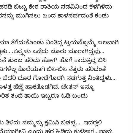
ಹರಡಿ ಬಿಟ್ಟು ಕೇಶ ರಾಶಿಯ ನಡವಿನಿಂದ ಕೆಳಗಿಳಿದು
ೂ ಅವನನ್ನು ಮುಗಿಸಲು ಬಂದ ಕಾಳಸರ್ಪದಂತೆ ಕಂಡು
ಾ ತೆಗೆದುಕೊಂಡು ನಿಂತಿದ್ದ ಟ್ರಯನ್ನೊಮ್ಮೆ ಬಲವಾಗಿ
ದಿತು….ಕಪ್ಪ್ಗಳು ಒಡೆದು ಚೂರು ಚೂರಾಗಿದ್ದವು…
ಂಬ ಹರಿದು ಹೋಗಿ ಹೊಗೆ ಕಾರುತ್ತಿದ್ದ ಬಿಸಿ
ೆಲ್ಲ ಕೊಲೆಯಾಗಿ ಬಿಸಿ-ಬಿಸಿ ನೆತ್ತರು ಹರಿದಂತೆ
ಾ ಹೆದರಿ ದೂರ ಗೋಡೆಗೊರಗಿ ನಡಗುತ್ತ ನಿಂತಿದ್ದಳು….
ತ್ತ ಹೆಜ್ಜೆ ಹಾಕತೊಡಗಿದ. ಚೇತನ್ ಇನ್ನೂ
ಅರಿತ ತಂದೆ ತಾಯಿ ಇಬ್ಬರೂ ಓಡಿ ಬಂದು
ಳಿದು ನಮ್ಮನ್ನು ಕ್ಷಮಿಸಿ ಬಿಡಪ್ಪ…. ಇದರಲ್ಲಿ
ಮದ್ವೆಯಾಗ್ತೀನಿ ಎಂದು ಹಠ ಹಿಡಿದು ಕುಳಿತಾಗ…ನಾವು