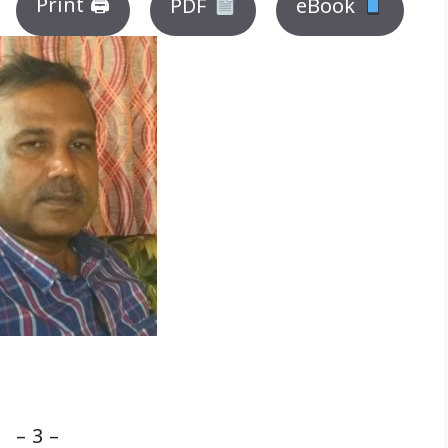
Print 🖨
PDF
eBook
– 3 –