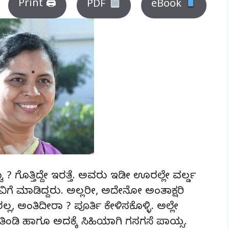
Print 🖨
PDF
eBook
ವಾ ? ಗೊತ್ತಿದ್ದೇ ಇರತ್ತೆ. ಅವರು ಇಡೀ ಊರಲ್ಲೇ ವರ್ಲ್ಡ
ಾವಿಗೆ ಮಾಡಿದ್ದರು. ಅಲ್ಲರೀ, ಅದೇನೋ ಅಂತಾಕ್ಷರಿ
ರಲ್ಲ, ಅಂತಿದೀರಾ ? ಪೂರ್ತಿ ಕೇಳಿಸಕೊಳ್ಳಿ. ಅಲ್ಲೇ
ಡಿ ಹಾಗೂ ಅದಕ್ಕೆ ಸಿಹಿಯಾಗಿ ಗಸಗಸೆ ಪಾಯ್ಸ.