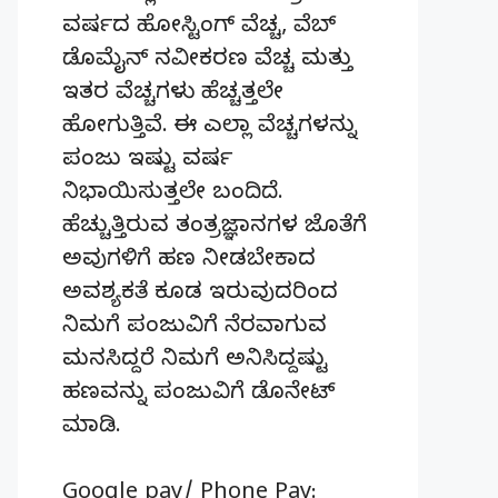
ವರ್ಷದ ಹೋಸ್ಟಿಂಗ್‌ ವೆಚ್ಚ, ವೆಬ್‌
ಡೊಮೈನ್‌ ನವೀಕರಣ ವೆಚ್ಚ ಮತ್ತು
ಇತರ ವೆಚ್ಚಗಳು ಹೆಚ್ಚತ್ತಲೇ
ಹೋಗುತ್ತಿವೆ. ಈ ಎಲ್ಲಾ ವೆಚ್ಚಗಳನ್ನು
ಪಂಜು ಇಷ್ಟು ವರ್ಷ
ನಿಭಾಯಿಸುತ್ತಲೇ ಬಂದಿದೆ.
ಹೆಚ್ಚುತ್ತಿರುವ ತಂತ್ರಜ್ಞಾನಗಳ ಜೊತೆಗೆ
ಅವುಗಳಿಗೆ ಹಣ ನೀಡಬೇಕಾದ
ಅವಶ್ಯಕತೆ ಕೂಡ ಇರುವುದರಿಂದ
ನಿಮಗೆ ಪಂಜುವಿಗೆ ನೆರವಾಗುವ
ಮನಸಿದ್ದರೆ ನಿಮಗೆ ಅನಿಸಿದ್ದಷ್ಟು
ಹಣವನ್ನು ಪಂಜುವಿಗೆ ಡೊನೇಟ್‌
ಮಾಡಿ.
Google pay/ Phone Pay: