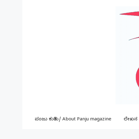
Skip
to
content
ಪಂಜು ಕುರಿತು/ About Panju magazine
ಲೇಖನ ಕ