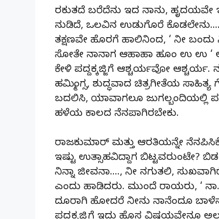
ರಕುತದೆ ಬರೆದೆನು ಇದ ನಾನು, ಹೃದಯವೇ ಇದಾ
ನುಡಿದೆ, ಒಲವಿನ ಉಡುಗೊರೆ ಕೊಡಲೇನು…..
ತಕ್ಷಣವೇ ಹೊರಗೆ ಹಾಲಿನಿಂದ, ‘ ನೀ ಬಂದು ನಿ
ಸೋತೇ ನಾನಾಗ ಆಹಾಹಾ ಹೂಂ ಉ ಉ ‘ ಅಂ
ಕೇಳಿ ಪದ್ದಕ್ಕಜ್ಜಿಗೆ ಆಶ್ಚರ್ಯವೋ ಆಶ್ಚರ್ಯ
ಹಮ್ಮಿಂಗ್ಸ, ಶುದ್ಧವಾದ ಚಿತ್ರಗೀತೆಯ ಸಾಹಿತ್ಯ
ಬದಲಿಸಿ, ಯಾವಾಗಲೂ ಜುಗಲ್ಬಂದಿಯಲ್ಲಿ ಪದ್
ಹಳೆಯ ಕಾಲದ ನೆನಪಾಗಿರಬೇಕು.
ರಾಜಕುಮಾರ್ ಮತ್ತು ಆರತಿಯನ್ನೇ ನೆನಪಿಸಿಕ
ಇಷ್ಟು ಉತ್ಸಾಹವಿದ್ದಾಗ ಬಿಟ್ಟವರುಂಟೇ? ಬಿಡಲಿ
ನಿನ್ನಾ ಜೀವನಾ…., ನೀ ನಗುತಲಿ, ಸುಖವಾಗ
ಎಂದು ಹಾಡಿದರು. ಮುಂದೆ ರಾಯರು, ‘ ನಾ…..
ದೂರಾಗಿ ಹೋದರೆ ನೀನು ನಾನೆಂದೂ ಬಾಳೆನು
ಪದ್ದಕ್ಕಜ್ಜಿಗೆ ಇದು ಹೊಸ ವಿಷಯವೇನೂ 