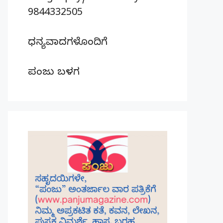
9844332505
ಧನ್ಯವಾದಗಳೊಂದಿಗೆ
ಪಂಜು ಬಳಗ