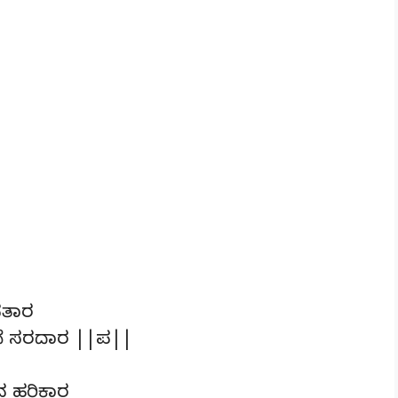
ವತಾರ
ಬನೆ ಸರದಾರ ||ಪ||
ುವ ಹರಿಕಾರ