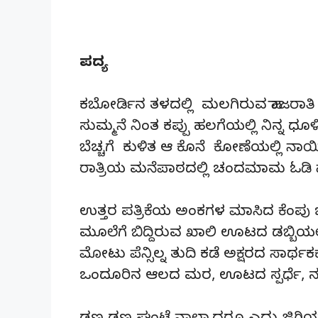
ಪದ್ಯ
ಕಬೋರ್ಡಿನ ತಳದಲ್ಲಿ ಮಲಗಿರುವ ಹಾಜರಾತಿ ಪುಸ
ಸುಮ್ಮನೆ ನಿಂತ ಕಪ್ಪು ಹಲಗೆಯಲ್ಲಿ ನಿನ್ನ ಧೂಳಿ
ಬೆಚ್ಚಗೆ ಕುಳಿತ ಆ ಕೊನೆ ಕೋಣೆಯಲ್ಲಿ ನಾಯಿ 
ರಾತ್ರಿಯ ಮನೆಪಾಠದಲ್ಲಿ ಚಂದಮಾಮ ಓಡಿ ಹ
ಉತ್ತರ ಪತ್ರಿಕೆಯ ಅಂಕಗಳ ಮಾಸಿದ ಕೆಂಪು ಬಣ್
ಮೂಲೆಗೆ ಬಿದ್ದಿರುವ ಖಾಲಿ ಊಟದ ಡಬ್ಬಿಯಲ್ಲ
ಮೋಟು ಪೆನ್ಸಿಲ್ನ ತುದಿ ಕಡೆ ಅಕ್ಷರದ ಸಾರ್
ಒಂದೂರಿನ ಆಲದ ಮರ, ಊಟದ ಸ್ಪರ್ಧೆ, ನರ