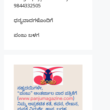
9844332505
ಧನ್ಯವಾದಗಳೊಂದಿಗೆ
ಪಂಜು ಬಳಗ