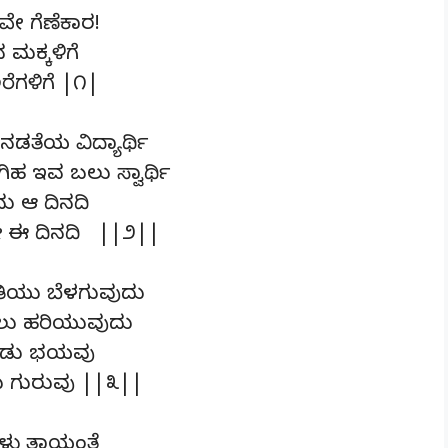
ವೇ ಗೆಣೆಕಾರ!
ಮಕ್ಕಳಿಗೆ
ಯೋಚಿಸೊ ಅರೆಗಳಿಗೆ |೧|
ಡತೆಯ ವಿದ್ಯಾರ್ಥಿ
ಿಹ ಇವ ಬಲು ಸ್ವಾರ್ಥಿ
ು ಆ ದಿನದಿ
ವೇ ಈ ದಿನದಿ ||೨||
ತಿಯು ಬೆಳಗುವುದು
ನಲು ಹರಿಯುವುದು
ಬಿಡು ಭಯವು
ಎರೆಯುವನು ಗುರುವು ||೩||
ಳು ತಾಯಂತೆ