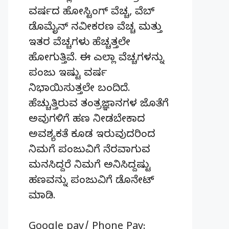
ವರ್ಷದ ಹೋಸ್ಟಿಂಗ್‌ ವೆಚ್ಚ, ವೆಬ್‌
ಡೊಮೈನ್‌ ನವೀಕರಣ ವೆಚ್ಚ ಮತ್ತು
ಇತರ ವೆಚ್ಚಗಳು ಹೆಚ್ಚತ್ತಲೇ
ಹೋಗುತ್ತಿವೆ. ಈ ಎಲ್ಲಾ ವೆಚ್ಚಗಳನ್ನು
ಪಂಜು ಇಷ್ಟು ವರ್ಷ
ನಿಭಾಯಿಸುತ್ತಲೇ ಬಂದಿದೆ.
ಹೆಚ್ಚುತ್ತಿರುವ ತಂತ್ರಜ್ಞಾನಗಳ ಜೊತೆಗೆ
ಅವುಗಳಿಗೆ ಹಣ ನೀಡಬೇಕಾದ
ಅವಶ್ಯಕತೆ ಕೂಡ ಇರುವುದರಿಂದ
ನಿಮಗೆ ಪಂಜುವಿಗೆ ನೆರವಾಗುವ
ಮನಸಿದ್ದರೆ ನಿಮಗೆ ಅನಿಸಿದ್ದಷ್ಟು
ಹಣವನ್ನು ಪಂಜುವಿಗೆ ಡೊನೇಟ್‌
ಮಾಡಿ.
Google pay/ Phone Pay: