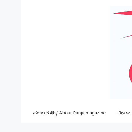
Skip
to
content
ಪಂಜು ಕುರಿತು/ About Panju magazine
ಲೇಖನ ಕ