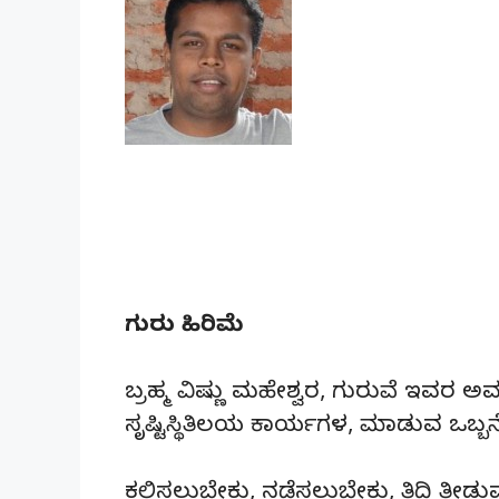
ಗುರು ಹಿರಿಮೆ
ಬ್ರಹ್ಮ ವಿಷ್ಣು ಮಹೇಶ್ವರ, ಗುರುವೆ ಇವರ ಅ
ಸೃಷ್ಟಿಸ್ಥಿತಿಲಯ ಕಾರ್ಯಗಳ, ಮಾಡುವ ಒಬ್
ಕಲಿಸಲುಬೇಕು, ನಡೆಸಲುಬೇಕು, ತಿದ್ದಿ ತೀಡ