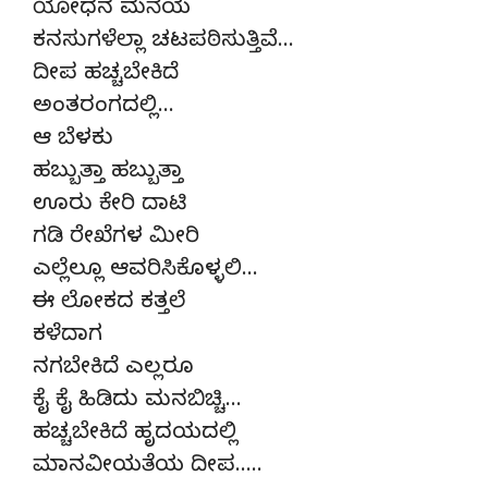
ಯೋಧನ ಮನೆಯ
ಕನಸುಗಳೆಲ್ಲಾ ಚಟಪಠಿಸುತ್ತಿವೆ…
ದೀಪ ಹಚ್ಚಬೇಕಿದೆ
ಅಂತರಂಗದಲ್ಲಿ…
ಆ ಬೆಳಕು
ಹಬ್ಬುತ್ತಾ ಹಬ್ಬುತ್ತಾ
ಊರು ಕೇರಿ ದಾಟಿ
ಗಡಿ ರೇಖೆಗಳ ಮೀರಿ
ಎಲ್ಲೆಲ್ಲೂ ಆವರಿಸಿಕೊಳ್ಳಲಿ…
ಈ ಲೋಕದ ಕತ್ತಲೆ
ಕಳೆದಾಗ
ನಗಬೇಕಿದೆ ಎಲ್ಲರೂ
ಕೈ ಕೈ ಹಿಡಿದು ಮನಬಿಚ್ಚಿ…
ಹಚ್ಚಬೇಕಿದೆ ಹೃದಯದಲ್ಲಿ
ಮಾನವೀಯತೆಯ ದೀಪ…..