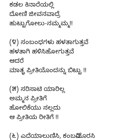
ಕಡಲ ಕಿನಾರೆಯಲ್ಲಿ
ದೋಣಿ ಜೀವನವಾದ್ರೆ
ಹುಟ್ಟುಗೋಲು-ನಮ್ಮಮ್ಮ!!
(೪) ಸಂಬಂಧಗಳು ಹಳತಾಗುತ್ತವೆ
ಹಳತಾಗಿ ಹಳಿಸಿಹೋಗುತ್ತವೆ
ಆದರೆ
ಮಾತೃ ಪ್ರೀತಿಯೊಂದನ್ನು ಬಿಟ್ಟು !!
(೫) ಸರಿಸಾಟಿ ಯಾರಿಲ್ಲ
ಅಮ್ಮನ ಪ್ರೀತಿಗೆ
ಹೋಲಿಕೆಯು ಸಲ್ಲದು
ಆ ಪ್ರೀತಿಯ ರೀತಿಗೆ !!
(೬) ಎದೆಯಾಲುಣಿಸಿ, ಕಂಬನಿಯೊರಸಿ