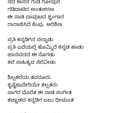
ನದಿ ಕಾನನ ಗುಡಿ ಗೋಪುರ
ಗಡಿದಾಟಿದ ಅಂತಃಕರಣ
ಈ ನಾಡ ಬಾವುಟದ ಶೃಂಗಾರ
ರಾರಾಜಿಸಿದೆ ಕೆಂಪು ಅರಿಶಿಣ
ಪ್ರತಿ ಕನ್ನಡಿಗನ ನಲ್ನಾಡು
ಪ್ರತಿ ಎದೆಯಲ್ಲಿ ಹೊಮ್ಮಿದೆ ಕನ್ನಡ ಹಾಡು
ಜಾನಪದದ ಈ ಸೊಗಡು
ಕಲೆ ಸಾಹಿತ್ಯದ ನೆಲೆವೀಡು
ಶಿಲ್ಪಕಲೆಯ ತವರೂರು
ಕೃಷ್ಣೆಕಾವೇರಿಯೇ ಕಲ್ಪತರು
ಸಾಗರ ಮೊರೆತ ಈ ನಾಡ ಸಂಗೀತ
ಕಚ್ಚಾಡದ ಕನ್ನಡಿಗ ಬಲು ಧೀಮಂತ