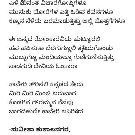
ಎಳೆ ನೀರಿನಂತ ವಿಚಾರಗೋಷ್ಠಿಗಳೂ
ಮುಸುಕು ಮೋರೆಗಳ ಎತ್ತಿ ಹಿಡಿವ ಕವನಗಳೂ
ಕಣ್ಮನ ಸೆಳೆದು ಬರಮಾಡುತ್ತಿತ್ತು ಅಲ್ಲಿ ಹೊತ್ತಗೆಗಳೂ
ಈ ಜನ್ಮದ ಝೇಂಕಾರವಿದು ಹುಟ್ಟೂರಲಿ
ಹಪ ಹಪಿಸುತಾ ಬೆರಗುಗಣ್ಣಲಿ ತನ್ಮೀಯಗೊಂಡು
ಮುಬ್ಬುಗಣ್ಣ ಮಂದಿಯಲ್ಲೂ ಗುಣಿಗುಣಿಸುತ್ತಿತ್ತು
ನಾಡಗುಡಿ ದೇವಿಯ ಓಂಕಾರಾ
ಕಾವೇರಿ ತೌರಿನಲಿ ಕನ್ನಡದ ತೇರು
ಮಿರಿ ಮಿರಿ ಮಿಂಚಿ ಏರುವಾಗ
ಕೊಡಗಿನ ಗೌರಮ್ಮನ ನೆನಪು
ಬಾರದಿಹುದೇ ಕಾವೇರಿ ಬಸಿರಿನಿಂದ
-ಸುನೀತಾ ಕುಶಾಲನಗರ,