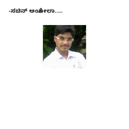
-ಸಚಿನ್ ಅಂಕೋಲಾ…..