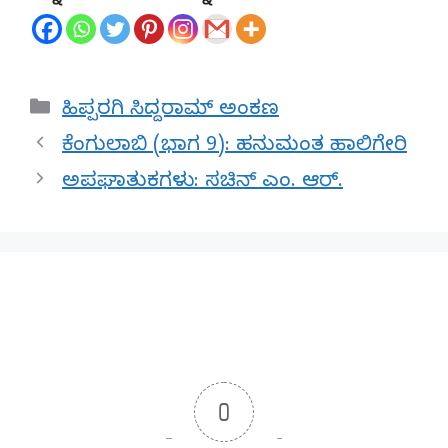
Categories
ಹಿಪ್ಪರಗಿ ಸಿದ್ದರಾಮ್ ಅಂಕಣ
ಕೆಂಗುಲಾಬಿ (ಭಾಗ 9): ಹನುಮಂತ ಹಾಲಿಗೇರಿ
ಅಪಘಾತುಕಗಳು: ಸಚಿನ್ ಎಂ. ಆರ್.
0