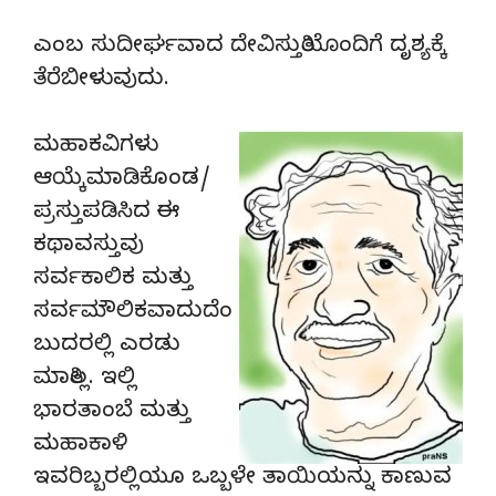
ಎಂಬ ಸುದೀರ್ಘವಾದ ದೇವಿಸ್ತುತಿಯೊಂದಿಗೆ ದೃಶ್ಯಕ್ಕೆ
ತೆರೆಬೀಳುವುದು.
ಮಹಾಕವಿಗಳು
ಆಯ್ಕೆಮಾಡಿಕೊಂಡ/
ಪ್ರಸ್ತುಪಡಿಸಿದ ಈ
ಕಥಾವಸ್ತುವು
ಸರ್ವಕಾಲಿಕ ಮತ್ತು
ಸರ್ವಮೌಲಿಕವಾದುದೆಂ
ಬುದರಲ್ಲಿ ಎರಡು
ಮಾತಿಲ್ಲ. ಇಲ್ಲಿ
ಭಾರತಾಂಬೆ ಮತ್ತು
ಮಹಾಕಾಳಿ
ಇವರಿಬ್ಬರಲ್ಲಿಯೂ ಒಬ್ಬಳೇ ತಾಯಿಯನ್ನು ಕಾಣುವ