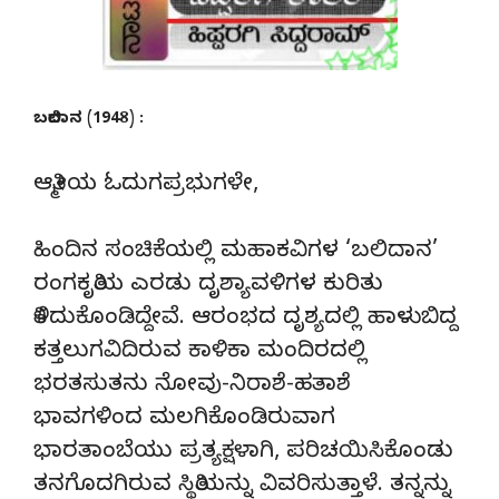
ಬಲಿದಾನ (1948) :
ಆತ್ಮೀಯ ಓದುಗಪ್ರಭುಗಳೇ,
ಹಿಂದಿನ ಸಂಚಿಕೆಯಲ್ಲಿ ಮಹಾಕವಿಗಳ ‘ಬಲಿದಾನ’
ರಂಗಕೃತಿಯ ಎರಡು ದೃಶ್ಯಾವಳಿಗಳ ಕುರಿತು
ತಿಳಿದುಕೊಂಡಿದ್ದೇವೆ. ಆರಂಭದ ದೃಶ್ಯದಲ್ಲಿ ಹಾಳುಬಿದ್ದ
ಕತ್ತಲುಗವಿದಿರುವ ಕಾಳಿಕಾ ಮಂದಿರದಲ್ಲಿ
ಭರತಸುತನು ನೋವು-ನಿರಾಶೆ-ಹತಾಶೆ
ಭಾವಗಳಿಂದ ಮಲಗಿಕೊಂಡಿರುವಾಗ
ಭಾರತಾಂಬೆಯು ಪ್ರತ್ಯಕ್ಷಳಾಗಿ, ಪರಿಚಯಿಸಿಕೊಂಡು
ತನಗೊದಗಿರುವ ಸ್ಥಿತಿಯನ್ನು ವಿವರಿಸುತ್ತಾಳೆ. ತನ್ನನ್ನು