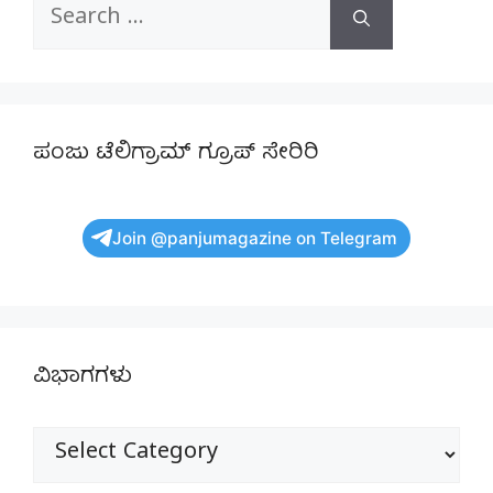
Search
for:
ಪಂಜು ಟೆಲಿಗ್ರಾಮ್ ಗ್ರೂಪ್ ಸೇರಿರಿ
Join @panjumagazine on Telegram
ವಿಭಾಗಗಳು
ವಿಭಾಗಗಳು