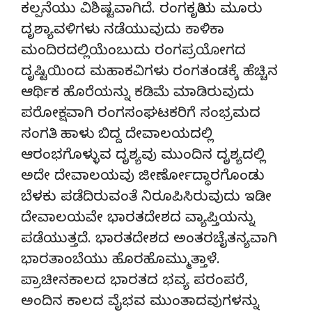
ಕಲ್ಪನೆಯು ವಿಶಿಷ್ಟವಾಗಿದೆ. ರಂಗಕೃತಿಯ ಮೂರು
ದೃಶ್ಯಾವಳಿಗಳು ನಡೆಯುವುದು ಕಾಳಿಕಾ
ಮಂದಿರದಲ್ಲಿಯೆಂಬುದು ರಂಗಪ್ರಯೋಗದ
ದೃಷ್ಟಿಯಿಂದ ಮಹಾಕವಿಗಳು ರಂಗತಂಡಕ್ಕೆ ಹೆಚ್ಚಿನ
ಆರ್ಥಿಕ ಹೊರೆಯನ್ನು ಕಡಿಮೆ ಮಾಡಿರುವುದು
ಪರೋಕ್ಷವಾಗಿ ರಂಗಸಂಘಟಕರಿಗೆ ಸಂಭ್ರಮದ
ಸಂಗತಿ. ಹಾಳು ಬಿದ್ದ ದೇವಾಲಯದಲ್ಲಿ
ಆರಂಭಗೊಳ್ಳುವ ದೃಶ್ಯವು ಮುಂದಿನ ದೃಶ್ಯದಲ್ಲಿ
ಅದೇ ದೇವಾಲಯವು ಜೀರ್ಣೋದ್ಧಾರಗೊಂಡು
ಬೆಳಕು ಪಡೆದಿರುವಂತೆ ನಿರೂಪಿಸಿರುವುದು ಇಡೀ
ದೇವಾಲಯವೇ ಭಾರತದೇಶದ ವ್ಯಾಪ್ತಿಯನ್ನು
ಪಡೆಯುತ್ತದೆ. ಭಾರತದೇಶದ ಅಂತರಚೈತನ್ಯವಾಗಿ
ಭಾರತಾಂಬೆಯು ಹೊರಹೊಮ್ಮುತ್ತಾಳೆ.
ಪ್ರಾಚೀನಕಾಲದ ಭಾರತದ ಭವ್ಯ ಪರಂಪರೆ,
ಅಂದಿನ ಕಾಲದ ವೈಭವ ಮುಂತಾದವುಗಳನ್ನು