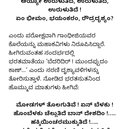
ಅಯ್ಯೋ ಉರುಳುತಿದೆ, ಉರುಳುತಿದೆ,
ಉರುಳುತಿದೆ !
ಏಂ ಭೀಮಂ, ಭಯಂಕರಂ, ರೌದ್ರದೃಶ್ಯಂ?
ಎಂದು ಪರೋಕ್ಷವಾಗಿ ಗಾಂಧೀಜಿಯವರ
ಕೊಲೆಯನ್ನು ಮಹಾಕವಿಗಳು ನಿರೂಪಿಸಿದ್ದಾರೆ.
ಹೀಗಿರುವಂತಹ ಸಂದರ್ಭದಲ್ಲಿ
ಭರತಮಾತೆಯು ‘ಬೆದರಿದಿರ್ ! ಮುಂದಪ್ಪುದಂ
ಕಾಣ್…’ ಎಂದು ಸರಣಿ ದೃಶ್ಯಾವಳಿಗಳನ್ನು
ತೋರಿಸುತ್ತಾಳೆ. ನೋಡಿದ ಭರತಸುತನಿಂದ
ಹೊಮ್ಮುವ ಮಾತುಗಳು ಹೀಗಿವೆ:
ಮೋಡಗಳ್ ತೊಲಗುತಿವೆ ! ಏನ್ ಬೆಳಕು !
ಹೊಂಬೆಳಕು ಚೆಲ್ಲುತಿದೆ ಬಾನ್ ದೇಶದಿಂ !…..
ಹಕ್ಕಿಯಿಂಚರಮುಕ್ಕುತಿದೆ !…..