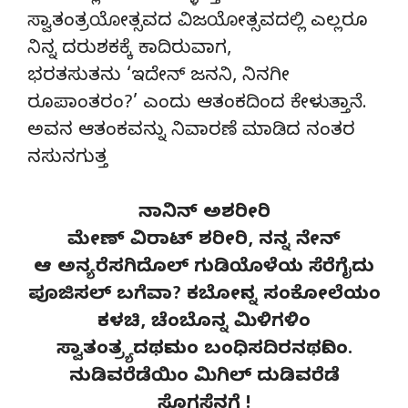
ಸ್ವಾತಂತ್ರಯೋತ್ಸವದ ವಿಜಯೋತ್ಸವದಲ್ಲಿ ಎಲ್ಲರೂ
ನಿನ್ನ ದರುಶಕಕ್ಕೆ ಕಾದಿರುವಾಗ,
ಭರತಸುತನು ‘ಇದೇನ್ ಜನನಿ, ನಿನಗೀ
ರೂಪಾಂತರಂ?’ ಎಂದು ಆತಂಕದಿಂದ ಕೇಳುತ್ತಾನೆ.
ಅವನ ಆತಂಕವನ್ನು ನಿವಾರಣೆ ಮಾಡಿದ ನಂತರ
ನಸುನಗುತ್ತ
ನಾನಿನ್ ಅಶರೀರಿ
ಮೇಣ್ ವಿರಾಟ್ ಶರೀರಿ, ನನ್ನ ನೇನ್
ಆ ಅನ್ಯರೆಸಗಿದೊಲ್ ಗುಡಿಯೊಳೆಯ ಸೆರೆಗೈದು
ಪೂಜಿಸಲ್ ಬಗೆವಾ? ಕರ್ಬೋನ್ನ ಸಂಕೋಲೆಯಂ
ಕಳಚಿ, ಚೆಂಬೊನ್ನ ಮಿಳಿಗಳಿಂ
ಸ್ವಾತಂತ್ರ್ಯದರ್ಥಮಂ ಬಂಧಿಸದಿರನರ್ಥದಿಂ.
ನುಡಿವರೆಡೆಯಿಂ ಮಿಗಿಲ್ ದುಡಿವರೆಡೆ
ಸೊಗಸೆನಗೆ !