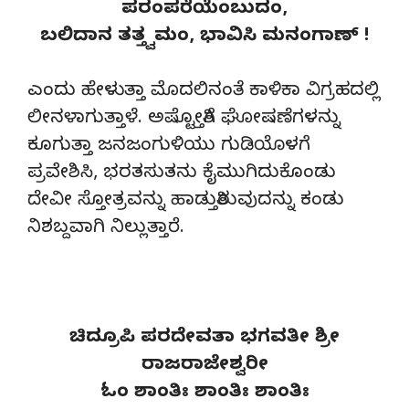
ಪರಂಪರೆಯೆಂಬುದಂ,
ಬಲಿದಾನ ತತ್ತ್ವಮಂ, ಭಾವಿಸಿ ಮನಂಗಾಣ್ !
ಎಂದು ಹೇಳುತ್ತಾ ಮೊದಲಿನಂತೆ ಕಾಳಿಕಾ ವಿಗ್ರಹದಲ್ಲಿ
ಲೀನಳಾಗುತ್ತಾಳೆ. ಅಷ್ಟೋತ್ತಿಗೆ ಘೋಷಣೆಗಳನ್ನು
ಕೂಗುತ್ತಾ ಜನಜಂಗುಳಿಯು ಗುಡಿಯೊಳಗೆ
ಪ್ರವೇಶಿಸಿ, ಭರತಸುತನು ಕೈಮುಗಿದುಕೊಂಡು
ದೇವೀ ಸ್ತೋತ್ರವನ್ನು ಹಾಡುತ್ತಿರುವುದನ್ನು ಕಂಡು
ನಿಶಬ್ದವಾಗಿ ನಿಲ್ಲುತ್ತಾರೆ.
ಚಿದ್ರೂಪಿ ಪರದೇವತಾ ಭಗವತೀ ಶ್ರೀ
ರಾಜರಾಜೇಶ್ವರೀ
ಓಂ ಶಾಂತಿಃ ಶಾಂತಿಃ ಶಾಂತಿಃ