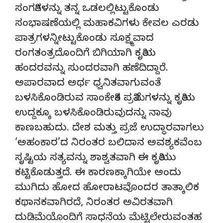
ಸಂಗತಿಗಳನ್ನು ತನ್ನ ಒಡಲಲ್ಲಿಟ್ಟುಕೊಂಡು
ಸಂಭಾಷಣೆಯಲ್ಲಿ ಮಹಾಕವಿಗಳು ಕೇವಲ ಎರಡು
ಪಾತ್ರಗಳನ್ನೀಟ್ಟುಕೊಂಡು ಸೂಕ್ಷ್ಮವಾದ
ರಂಗತಂತ್ರದೊಂದಿಗೆ ಬಿಗಿಯಾಗಿ ಕೃತಿಯ
ಹಂದರವನ್ನು ಸುಂದರವಾಗಿ ಹಣೆದಿದ್ದಾರೆ.
ಅಪಾರವಾದ ಅರ್ಥ ಧ್ವನಿತವಾಗುವಂತೆ
ಬಳಸಿಕೊಂಡಿರುವ ಸಾಂಕೇತಿಕ ಪ್ರತಿಮೆಗಳನ್ನು ಕೃತಿಯ
ಉದ್ದಕ್ಕೂ ಬಳಸಿಕೊಂಡಿರುವುದನ್ನು ನಾವು
ಕಾಣಬಹುದು. ದೇಶ ಮತ್ತು ಪ್ರಜೆ ಉದ್ಧಾರವಾಗಲು
‘ಅಹಂಕಾರ’ದ ನಿರಂತರ ಬಲಿದಾನ ಅವಶ್ಯಕವೆಂಬ
ಸೃಷ್ಟಿಯ ಸತ್ಯವನ್ನು ಶಾಶ್ವತವಾಗಿ ಈ ಕೃತಿಯು
ಕಟ್ಟಿಕೊಡುತ್ತದೆ. ಈ ಕಾರಣಕ್ಕಾಗಿಯೇ ಅಂದು
ಮುಗಿದು ಹೋದ ಹೋರಾಟವೊಂದರ ತಾತ್ಕಾಲಿಕ
ಕಥಾನಕವಾಗಿರದೆ, ನಿರಂತರ ಅವಿರತವಾಗಿ
ದುಡಿಮೆಯೊಂದಿಗೆ ಸಾಧನೆಯ ಮೆಟ್ಟಿಲೇರುವಂತಹ