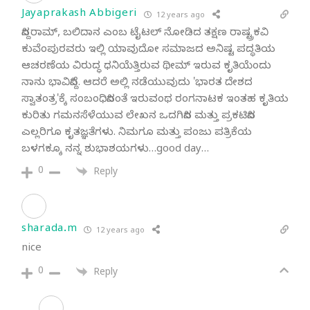
Jayaprakash Abbigeri
12 years ago
ಸಿದ್ದರಾಮ್, ಬಲಿದಾನ ಎಂಬ ಟೈಟಲ್ ನೋಡಿದ ತಕ್ಷಣ ರಾಷ್ಟ್ರಕವಿ
ಕುವೆಂಪುರವರು ಇಲ್ಲಿ ಯಾವುದೋ ಸಮಾಜದ ಅನಿಷ್ಟ ಪದ್ಧತಿಯ
ಆಚರಣೆಯ ವಿರುದ್ಧ ಧನಿಯೆತ್ತಿರುವ ಥೀಮ್ ಇರುವ ಕೃತಿಯೆಂದು
ನಾನು ಭಾವಿಸಿದ್ದೆ. ಆದರೆ ಅಲ್ಲಿ ನಡೆಯುವುದು 'ಭಾರತ ದೇಶದ
ಸ್ವಾತಂತ್ರ'ಕ್ಕೆ ಸಂಬಂಧಿಸಿದಂತೆ ಇರುವಂಥ ರಂಗನಾಟಕ ಇಂತಹ ಕೃತಿಯ
ಕುರಿತು ಗಮನಸೆಳೆಯುವ ಲೇಖನ ಒದಗಿಸಿದ ಮತ್ತು ಪ್ರಕಟಿಸಿದ
ಎಲ್ಲರಿಗೂ ಕೃತಜ್ಞತೆಗಳು. ನಿಮಗೂ ಮತ್ತು ಪಂಜು ಪತ್ರಿಕೆಯ
ಬಳಗಕ್ಕೂ ನನ್ನ ಶುಭಾಶಯಗಳು…good day…
0
Reply
sharada.m
12 years ago
nice
0
Reply