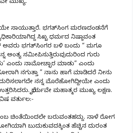
ಲವೇ ಮುಖ್ಯ.
ೇ ಸಾಯುತ್ತಾರೆ. ಭಗತ್‍ಸಿಂಗ ಮರಣದಂಡನೆಗೆ
ಿಕಾರಿಯಾಗಿದ್ದ ಸಿಖ್ಖ ಧರ್ಮದ ನಿಷ್ಠಾವಂತ
್ ಅವರು ಭಗತ್‍ಸಿಂಗರ ಬಳಿ ಬಂದು “ ಮಗೂ
ನ್ನ ಅಂತ್ಯ ಸಮೀಪಿಸುತ್ತಿರುವುದುರಿಂದ ಗುರು
ುರು’ ಎಂದು ನಾಮೋಚ್ಛಾರ ಮಾಡು” ಎಂದು
 ಜೋರಾಗಿ ನಗುತ್ತಾ ” ನಾನು ಹಾಗೆ ಮಾಡಿದರೆ ನೀನು
ಿ ಎದುರಿಸಲಾಗದೇ ನನ್ನ ಮೊರೆಹೋಗಿದ್ದೀಯೇ ಎಂದು
್ತರಿಸಿದರು. ಧೈರ್ಯವೇ ಮಹಾತ್ಮರ ಮುಖ್ಯ ಲಕ್ಷಣ.
 ವಿಷ ವರ್ತುಲ:-
ಎಂಬ ಚಿಂತೆಯಿಂದಲೇ ಬರುವಂತಹದ್ದು. ನಾಳೆ ರೋಗ
ೋಗಿಯಾಗಿ ಬುದುಕುವದಕ್ಕಿಂತ ಹೆಚ್ಚಿನ ದುರಂತ