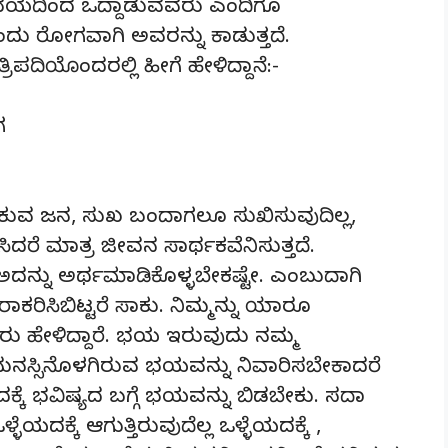
ದು ಭಯದಿಂದ ಒದ್ದಾಡುವವರು ಎಂದಿಗೂ
 ರೋಗವಾಗಿ ಅವರನ್ನು ಕಾಡುತ್ತದೆ.
ಿಪದಿಯೊಂದರಲ್ಲಿ ಹೀಗೆ ಹೇಳಿದ್ದಾನೆ:-
ಗ
ದುಕುವ ಜನ, ಸುಖ ಬಂದಾಗಲೂ ಸುಖಿಸುವುದಿಲ್ಲ,
ರೆ ಮಾತ್ರ ಜೀವನ ಸಾರ್ಥಕವೆನಿಸುತ್ತದೆ.
 ಅದನ್ನು ಅರ್ಥಮಾಡಿಕೊಳ್ಳಬೇಕಷ್ಟೇ. ಎಂಬುದಾಗಿ
ಿರಾಕರಿಸಿಬಿಟ್ಟರೆ ಸಾಕು. ನಿಮ್ಮನ್ನು ಯಾರೂ
ು ಹೇಳಿದ್ದಾರೆ. ಭಯ ಇರುವುದು ನಮ್ಮ
ಲ. ಮನಸ್ಸಿನೊಳಗಿರುವ ಭಯವನ್ನು ನಿವಾರಿಸಬೇಕಾದರೆ
. ಇದಕ್ಕೆ ಭವಿಷ್ಯದ ಬಗ್ಗೆ ಭಯವನ್ನು ಬಿಡಬೇಕು. ಸದಾ
ಳೆಯದಕ್ಕೆ ಆಗುತ್ತಿರುವುದೆಲ್ಲ ಒಳ್ಳೆಯದಕ್ಕೆ ,