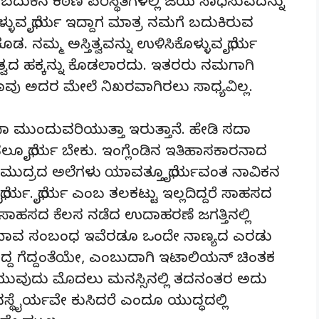
ದುಕಿನ ಕಠಿಣ ಪರಿಸ್ಥಿತಿಗಳಲ್ಲಿ ಜಯ ಸಾಧಿಸುವದನ್ನು
ೊಳ್ಳುವ ಧೈರ್ಯ ಇದ್ದಾಗ ಮಾತ್ರ ನಮಗೆ ಬದುಕಿರುವ
. ನಮ್ಮ ಅಸ್ತಿತ್ವವನ್ನು ಉಳಿಸಿಕೊಳ್ಳುವ ಧೈರ್ಯ
ಿತ್ವದ ಹಕ್ಕನ್ನು ಕೊಡಲಾರದು. ಇತರರು ನಮಗಾಗಿ
 ಅದರ ಮೇಲೆ ನಿಖರವಾಗಿರಲು ಸಾಧ್ಯವಿಲ್ಲ.
ದಾ ಮುಂದುವರಿಯುತ್ತಾ ಇರುತ್ತಾನೆ. ಹೇಡಿ ಸದಾ
ಡಲೂ ಧೈರ್ಯ ಬೇಕು. ಇಂಗ್ಲೆಂಡಿನ ಇತಿಹಾಸಕಾರನಾದ
ತು ಸಮುದ್ರದ ಅಲೆಗಳು ಯಾವತ್ತೂ ಧೈರ್ಯವಂತ ನಾವಿಕನ
ರ್ಯ. ಧೈರ್ಯ ಎಂಬ ತಲಕಟ್ಟು ಇಲ್ಲದಿದ್ದರೆ ಸಾಹಸದ
ದ ಸಾಹಸದ ಕೆಲಸ ನಡೆದ ಉದಾಹರಣೆ ಜಗತ್ತಿನಲ್ಲಿ
ವಿನಾಭಾವ ಸಂಬಂಧ ಇವೆರಡೂ ಒಂದೇ ನಾಣ್ಯದ ಎರಡು
ಯುದ್ದ ಗೆದ್ದಂತೆಯೇ, ಎಂಬುದಾಗಿ ಇಟಾಲಿಯನ್ ಚಿಂತಕ
್ಧ ನಡೆಯುವುದು ಮೊದಲು ಮನಸ್ಸಿನಲ್ಲಿ ತದನಂತರ ಅದು
ನಸ್ಥೈರ್ಯವೇ ಕುಸಿದರೆ ಎಂದೂ ಯುದ್ಧದಲ್ಲಿ