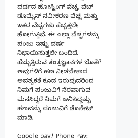
ವರ್ಷದ ಹೋಸ್ಟಿಂಗ್‌ ವೆಚ್ಚ, ವೆಬ್‌
ಡೊಮೈನ್‌ ನವೀಕರಣ ವೆಚ್ಚ ಮತ್ತು
ಇತರ ವೆಚ್ಚಗಳು ಹೆಚ್ಚತ್ತಲೇ
ಹೋಗುತ್ತಿವೆ. ಈ ಎಲ್ಲಾ ವೆಚ್ಚಗಳನ್ನು
ಪಂಜು ಇಷ್ಟು ವರ್ಷ
ನಿಭಾಯಿಸುತ್ತಲೇ ಬಂದಿದೆ.
ಹೆಚ್ಚುತ್ತಿರುವ ತಂತ್ರಜ್ಞಾನಗಳ ಜೊತೆಗೆ
ಅವುಗಳಿಗೆ ಹಣ ನೀಡಬೇಕಾದ
ಅವಶ್ಯಕತೆ ಕೂಡ ಇರುವುದರಿಂದ
ನಿಮಗೆ ಪಂಜುವಿಗೆ ನೆರವಾಗುವ
ಮನಸಿದ್ದರೆ ನಿಮಗೆ ಅನಿಸಿದ್ದಷ್ಟು
ಹಣವನ್ನು ಪಂಜುವಿಗೆ ಡೊನೇಟ್‌
ಮಾಡಿ.
Google pay/ Phone Pay: