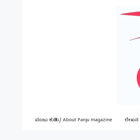
Skip
to
content
ಪಂಜು ಕುರಿತು/ About Panju magazine
ಲೇಖನ ಕ