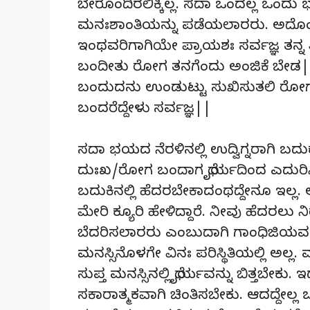
ಬೇರೊಂದಿರಲಿಕ್ಕಿಲ್ಲ. ಸದಾ ಒಂದಲ್ಲ ಒಂ
ಮನಃಶಾಂತಿಯನ್ನು ಪಡೆಯಲಾರರು. ಅದೊಂದು
ಇಂಥವರಿಗಾಗಿಯೇ ಪ್ರಾಯಶಃ ಸರ್ವಜ್ಞ ತನ್ನ ತ್ರ
ಬಂದೀತು ರೋಗ ತನಗೆಂದು ಅಂಜಿಕೆ ಬೇಡ|
ಬಂದುದನು ಉಂಡುಟ್ಟು ಸುಖಿಸುತಲಿ ರೋ
ಬಂದರೆದ್ದೇಳು ಸರ್ವಜ್ಞ||
ಸದಾ ಭಯದ ನೆರಳಿನಲ್ಲಿ ಉದ್ವಿಗ್ನರಾಗಿ ಬ
ದುಃಖ/ರೋಗ ಬಂದಾಗ ಧೈರ್ಯದಿಂದ ಎದುರಿಸಿದ
ಬದುಕಿನಲ್ಲಿ ಹೆದರಬೇಕಾದಂಥದ್ದೇನೂ ಇಲ್ಲ.
ಮೇರಿ ಕ್ಯೂರಿ ಹೇಳಿದ್ದಾರೆ. ನೀವು ಹೆದರಲು ನ
ಬೆದರಿಸಲಾರರು ಎಂಬುದಾಗಿ ಗಾಂಧಿಜಿಯವರ
ಮನಸ್ಸಿನೊಳಗೇ ವಿನಃ ಪರಿಸ್ಥಿತಿಯಲ್ಲಿ ಅಲ್
ಸುಪ್ತ ಮನಸ್ಸಿನಲ್ಲಿ ಧೈರ್ಯವನ್ನು ಬಿತ್ತಬೇಕು
ಸಕಾರಾತ್ಮಕವಾಗಿ ಚಿಂತಿಸಬೇಕು. ಆದದ್ದೇಲ್ಲ ಒಳ್