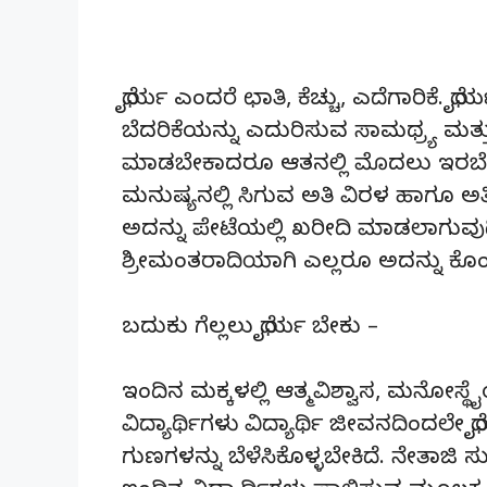
ಧೈರ್ಯ ಎಂದರೆ ಛಾತಿ, ಕೆಚ್ಚು, ಎದೆಗಾರಿಕೆ
ಬೆದರಿಕೆಯನ್ನು ಎದುರಿಸುವ ಸಾಮಥ್ರ್ಯ ಮತ್
ಮಾಡಬೇಕಾದರೂ ಆತನಲ್ಲಿ ಮೊದಲು ಇರಬೇಕಾದದ
ಮನುಷ್ಯನಲ್ಲಿ ಸಿಗುವ ಅತಿ ವಿರಳ ಹಾಗೂ ಅತ
ಅದನ್ನು ಪೇಟೆಯಲ್ಲಿ ಖರೀದಿ ಮಾಡಲಾಗುವುದಿ
ಶ್ರೀಮಂತರಾದಿಯಾಗಿ ಎಲ್ಲರೂ ಅದನ್ನು ಕೊಂಡು 
ಬದುಕು ಗೆಲ್ಲಲು ಧೈರ್ಯ ಬೇಕು –
ಇಂದಿನ ಮಕ್ಕಳಲ್ಲಿ ಆತ್ಮವಿಶ್ವಾಸ, ಮನೋಸ್ಥ
ವಿದ್ಯಾರ್ಥಿಗಳು ವಿದ್ಯಾರ್ಥಿ ಜೀವನದಿಂದಲ
ಗುಣಗಳನ್ನು ಬೆಳೆಸಿಕೊಳ್ಳಬೇಕಿದೆ. ನೇತಾಜಿ 