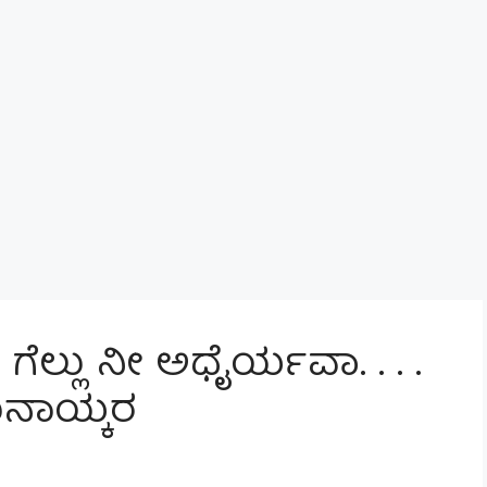
್ಲು ನೀ ಅಧೈರ್ಯವಾ. . . .
ನಾಯ್ಕರ