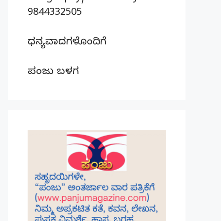
9844332505
ಧನ್ಯವಾದಗಳೊಂದಿಗೆ
ಪಂಜು ಬಳಗ