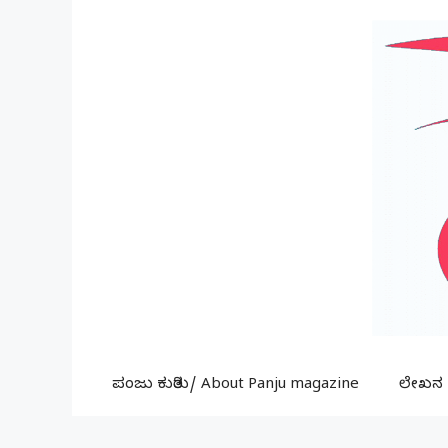
Skip
to
content
ಪಂಜು ಕುರಿತು/ About Panju magazine
ಲೇಖನ ಕ