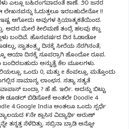
ಗಳು ಎಲ್ಲೂ ಬಹಿರಂಗವಾದಂತೆ ಕಾಣೆ. ೨೦ ಜನರ
ು ಈ ಲೇಖನವನ್ನು ಓದುತ್ತಲೂ ಇರಬಹುದೇನೋ !!
ು ಇಷ್ಟ ಆಗೋದು ಅವುಗಳ ಕ್ರಿಯಾತ್ಮಕತೆಯಿಂದ.
 ಅದರ ಮೇಲೆ ಕೀಲಿಮಣೆ ತಂದ್ರೆ ಹಲವು ಶಬ್ದ
ಲ್ಗಳು ಬಂದಿವೆ. ಹೊಸವರ್ಷದ ದಿನ ಓಡಾಡೋ
ು, ಸ್ವಾತಂತ್ರ್ಯ ದಿನಕ್ಕೆ ಸೀರೆಯ ಸೆರಗಿನಂತೆ,
ದಕ್ಕೂ ಆಯಾ ದಿನಕ್ಕೆ ಸೂಪರ್ರಾಗಿ ಹೊಂದೋ ರೂಪ.
 ಬಂದಿರಬಹುದು ಅನ್ನುತ್ವೆ ಕೆಲ ಮೂಲಗಳು.
ೀಲಿಯಲ್ಲೂ, ಒಂದು 0, ಮತ್ತು e ಕೆಂಪಲ್ಲೂ, ಮತ್ತೊಂದು
ಗಲ್ಲಿನ ಸಾಮಾನ್ಯ ಲಾಂಛನ. ಸತ್ಯಾ ಸತ್ಯತೆ
ಪಾಸ್ ಬಂದ್ರಾ ? ಹೆ ಹೆ. ಇರ್ಲಿ. ಅದನ್ನು ಬಿಟ್ಟು
ು. ಈ ಡೂಡಲ್ ಬಿಡಿಸೋಕೆ ಅಂತಲೇ Doodle 4
oodle 4 Google India ಅಂತಲೂ ಒಂದು ಸ್ಪರ್ಧೆ
ವಿದ್ಯಾಲಯದ ೯ನೇ ಕ್ಲಾಸಿನ ವಿದ್ಯಾರ್ಥಿ ಅರುಣ್
ನ್ನತ್ತ ಸೆಳೆದಿತ್ತು. ಸಬ್ರಿನಾ ಬ್ರಾಡಿ ಅನ್ನೋ