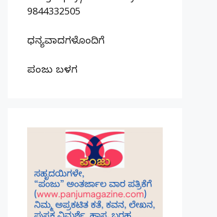
9844332505
ಧನ್ಯವಾದಗಳೊಂದಿಗೆ
ಪಂಜು ಬಳಗ