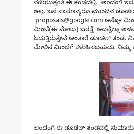
ನಡೆಯುತ್ತಂತೆ ಈ ತಂಡದಲ್ಲಿ. ಅಂದಂಗೆ 
ಅಲ್ಲ. ಜನ ಸಾಮಾನ್ಯರೂ ಮುಂದಿನ ಡೂಡಲ್
proposals@google.com ಅನ್ನೋ ಮಿಂಚ
ಮಿಂಚೆ(ಈ ಮೇಲು) ಬರತ್ತೆ. ಅದನ್ನೆಲ್ಲಾ ಅಳ
ಓದುತ್ತಿರುತ್ತೇವೆ ಅಂತಾರೆ ಡೂಡಲ್ ತಂಡ. 
ಮೇಲಿನ ಮಿಂಚೆಗೆ ಕಳುಹಿಸಬಹುದು. ನಿಮ್ಮ 
ಅಂದಂಗೆ ಈ ಡೂಡಲ್ ತಂಡದಲ್ಲಿ ಸುಮಾರು 