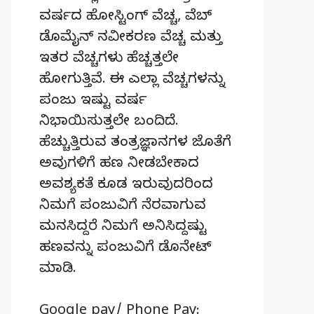
ವರ್ಷದ ಹೋಸ್ಟಿಂಗ್‌ ವೆಚ್ಚ, ವೆಬ್‌
ಡೊಮೈನ್‌ ನವೀಕರಣ ವೆಚ್ಚ ಮತ್ತು
ಇತರ ವೆಚ್ಚಗಳು ಹೆಚ್ಚತ್ತಲೇ
ಹೋಗುತ್ತಿವೆ. ಈ ಎಲ್ಲಾ ವೆಚ್ಚಗಳನ್ನು
ಪಂಜು ಇಷ್ಟು ವರ್ಷ
ನಿಭಾಯಿಸುತ್ತಲೇ ಬಂದಿದೆ.
ಹೆಚ್ಚುತ್ತಿರುವ ತಂತ್ರಜ್ಞಾನಗಳ ಜೊತೆಗೆ
ಅವುಗಳಿಗೆ ಹಣ ನೀಡಬೇಕಾದ
ಅವಶ್ಯಕತೆ ಕೂಡ ಇರುವುದರಿಂದ
ನಿಮಗೆ ಪಂಜುವಿಗೆ ನೆರವಾಗುವ
ಮನಸಿದ್ದರೆ ನಿಮಗೆ ಅನಿಸಿದ್ದಷ್ಟು
ಹಣವನ್ನು ಪಂಜುವಿಗೆ ಡೊನೇಟ್‌
ಮಾಡಿ.
Google pay/ Phone Pay: