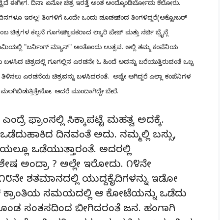
ಟಿದೆ ಈಗೀಗ. ದಿನಾ ಏನೋ ಚಿತ್ರ ಇರತ್ತೆ ಅಂತ ಅಂದ್ಕೊಂಡಿರ್ಬೋದು ಕೆಲೋರು.
ದಿನಗಳೂ ಇರಲ್ಲ! ತಿಂಗಳಿಗೆ ಒಂದೇ ಒಂದು ಡೂಡಲ್ ಬಂದ ತಿಂಗಳಿದ್ದರೆ(ಅಕ್ಟೋಬರ್
ರಗಳ ಕಲ್ಪನೆ ಗೂಗಲ್ ಸ್ಥಾಪಕರಾದ ಲ್ಯಾರಿ ಪೇಜ್ ಮತ್ತು ಸರ್ಜಿ ಬ್ರೈನ್ಗೆ
ಯಲ್ಲಿ "ಬರ್ನಿಂಗ್ ಮ್ಯಾನ್" ಅಂತೊಂದು ಉತ್ಸವ. ಅಲ್ಲಿ ತಮ್ಮ ಕಂಪೆನಿಯ
ು ಬಳಸಿದ ಚಿತ್ರದಲ್ಲಿ ಗೂಗಲ್ಲಿನ ಎರಡನೇ ಓ ಹಿಂದೆ ಅದನ್ನು ಬರೆಯುತ್ತಿರುವಂತೆ ಒಬ್ಬ
ಗೆ ತಿಳಿಸಲು ಎರಡನೆಯ ಚಿತ್ರವನ್ನು ಬಳಸಿದರಂತೆ. ಅಷ್ಟೇ ಆಗಿದ್ದರೆ ಎಲ್ಲಾ ಕಂಪೆನಿಗಳ
ಬಿಡುತ್ತಿತ್ತೇನೋ. ಆದರೆ ಮುಂದಾಗಿದ್ದೇ ಬೇರೆ.
 ಫ್ರಾಂಸಲ್ಲಿ ಸಿಕ್ಕಾಪಟ್ಟೆ ಮಹತ್ವ ಅದಕ್ಕೆ.
 ಒಡೆದುಹಾಕಿದ ದಿನವಂತೆ ಅದು. ನಮ್ಮಲ್ಲಿ ಬಸ್ಸು,
ೆಯಲ್ಲೂ ಒಡೆಯುತ್ತಾರಂತೆ. ಅದರಲ್ಲಿ
ಶೇಷ ಅಂದ್ರಾ ? ಅಲ್ಲೇ ಇರೋದು. ೧೪ನೇ
ು ೧೮ನೇ ಶತಮಾನದಲ್ಲಿ ಯುದ್ದಕೈದಿಗಳನ್ನು ಇಡೋ
ೆಂಚ್ ಕ್ರಾಂತಿಯ ಸಮಯದಲ್ಲಿ ಆ ಕೋಟೆಯನ್ನು ಒಡೆದು
ಿಸಿಕೊಂಡ ಸಂತಸದಿಂದ ಬೀಗಿದರಂತೆ ಜನ. ಹಂಗಾಗಿ