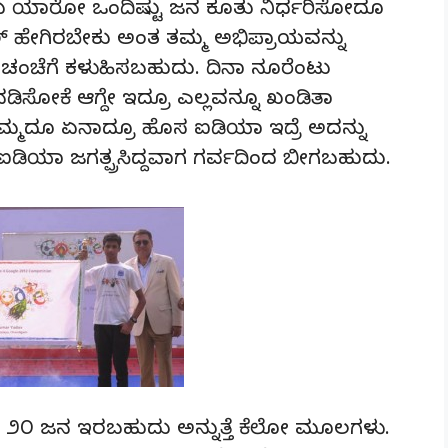
ಇದು ಯಾರೋ ಒಂದಿಷ್ಟು ಜನ ಕೂತು ನಿರ್ಧರಿಸೋದೂ
 ಹೇಗಿರಬೇಕು ಅಂತ ತಮ್ಮ ಅಭಿಪ್ರಾಯವನ್ನು
ಂಚೆಗೆ ಕಳುಹಿಸಬಹುದು. ದಿನಾ ನೂರೆಂಟು
ವಡಿಸೋಕೆ ಆಗ್ದೇ ಇದ್ರೂ ಎಲ್ಲವನ್ನೂ ಖಂಡಿತಾ
ನಿಮ್ಮದೂ ಏನಾದ್ರೂ ಹೊಸ ಐಡಿಯಾ ಇದ್ರೆ ಅದನ್ನು
ಐಡಿಯಾ ಜಗತ್ಪ್ರಸಿದ್ದವಾಗ ಗರ್ವದಿಂದ ಬೀಗಬಹುದು.
೨೦ ಜನ ಇರಬಹುದು ಅನ್ನುತ್ತೆ ಕೆಲೋ ಮೂಲಗಳು.