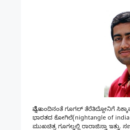
ಮೊನ್ನೆ ಎಂದಿನಂತೆ ಗೂಗಲ್ ತೆರೆತಿದ್ದೋನಿಗೆ ಸಿ
ಭಾರತದ ಕೋಗಿಲೆ(nightangle of indi
ಮುಖಚಿತ್ರ ಗೂಗಲ್ನಲ್ಲಿ ರಾರಾಜಿಸ್ತಾ ಇತ್ತು