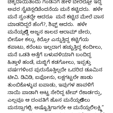
ಚಿಕ್ಕದಾಯಿತೆಂದು ಗಂಡನಿಗೆ ಹೇಳಿ ಬೇರೆಲ್ಲೋ ಇದ್ದ
ಅವರ ಸೈಟಿನಲ್ಲಿ ಚೆಂದನೆಯ ಮನೆ ಕಟ್ಟಿದರು. ಹಳೇ
ಮನೆ ಸ್ವಂತದ್ದೇ ಆದರೂ ಮನೆ ಕಟ್ಟಿದ ಮೇಲೆ ವಾಸ
ಮಾಡದಿದ್ದರೆ ಹೆಂಗೆ?, ಶಿಫ್ಟ್ ಆದರು. ಹಳೇ
ಮನೆಯಲ್ಲಿದ್ದ ಅಜ್ಜನ ಕಾಲದ ಆರಾಮ್ ಚೇರು,
ಬೀಸೋ ಕಲ್ಲು, ಕಿರ್ರೋ ಎನ್ನುತ್ತಿದ್ದ ಕಟ್ಟಿಗೆಯ
ಕಪಾಟು, ಕರೆಂಟು ಇಲ್ಲದಾಗ ಹಚ್ಚುತ್ತಿದ್ದ ಕಂದೀಲು,
ಮನೆ ಒಡತಿ ಅತ್ತೆಗೆ ಬಳುವಳಿಯಾಗಿ ಬಂದಿದ್ದ
ಹಿತ್ತಾಳೆ ಹಂಡೆ, ಮಜ್ಜಿಗೆ ಕಡಗೋಲು, ಇಪ್ಪತ್ತು
ವರ್ಷಗಳಿಂದ ಪುರುಸೊತ್ತಿಲ್ಲದೇ ಒದರಿದ ಡೂಮಿನ
ಟೀವಿ. ಡಿವಿಡಿ, ಐಫೋನು, ಲಕ್ಷಗಟ್ಟಲೇ ಹಾಡು
ತುಂಬಿಕೊಳ್ಳುವ ಐಪಾಡು, ಇವುಗಳ ಹಾವಳಿಗೆ
ನಾಯಿ ಪಾಡಾಗಿ ಅಟ್ಟ ಸೇರಿದ್ದ ಟೇಪ್ ರೆಕಾರ್ಡರ್ರು,
ಎಲ್ಲವೂ ಆ ದಂಪತಿಗೆ ಹೊಸ ಮನೆಯಲ್ಲಿಡಲು
ಮನಸ್ಸಾಗಲಿಲ್ಲ. ಅಷ್ಟೊತ್ತಿಗಾಗಲೇ ಆ ಮನೆಯಲ್ಲಿ “ಲಕ್ಷ್ಮಿ”