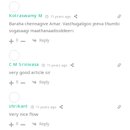
Kotraswamy M
11 years ago
Baraha chennagive Amar. Vasthugaligoo jeeva thumbi
sogasaagi maathanaadisiddeeri.
0
Reply
C M Srinivasa
11 years ago
very good article sir
0
Reply
shrikant
11 years ago
Very nice flow
0
Reply