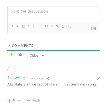
{}
[+]
4
COMMENTS
Oldest
Sridevi
11 years ago
Absolutely a true fact of life sir……. superb narrating.
0
Reply