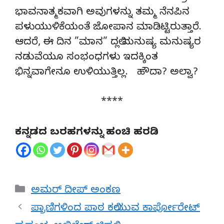
ಭಾವನಾತ್ಮಕವಾಗಿ ಅವುಗಳನ್ನು ತಮ್ಮ ನೆನಪಿನ
ಪಳುಯುಳಿಕೆಯಂತೆ ಜೋಪಾನ ಮಾಡಿಟ್ಟಿರುತ್ತಾರೆ.
ಆದರೆ, ಈ ದಿನ ”ಮಾನ” ದಲ್ಲಿ ಮನುಷ್ಯ ಮನುಷ್ಯರ
ನಡುವೆಯೂ ಸಂಭಂಧಗಳು ಇದಕ್ಕಿಂತ
ಭಿನ್ನವಾಗೇನೂ ಉಳಿಯುತ್ತಿಲ್ಲ. ಹೌದಾ? ಅಲ್ವಾ?
****
ಕನ್ನಡದ ಬರಹಗಳನ್ನು ಹಂಚಿ ಹರಡಿ
Categories
ಅಮರ್ ದೀಪ್ ಅಂಕಣ
ಪ್ರಾಣಿಗಳಿಂದ ಪಾಠ ಕಲಿಯುವ ಕಾರ್ಪೋರೇಟ್