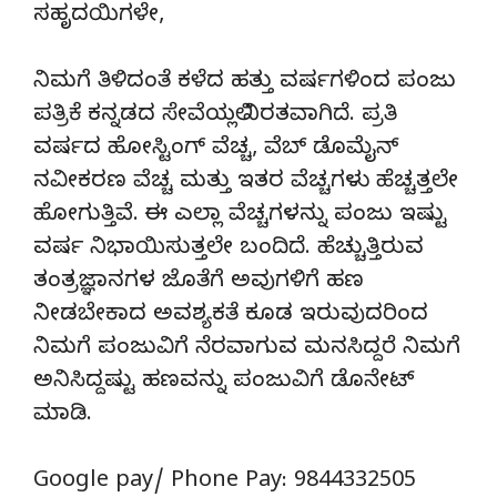
ಸಹೃದಯಿಗಳೇ,
ನಿಮಗೆ ತಿಳಿದಂತೆ ಕಳೆದ ಹತ್ತು ವರ್ಷಗಳಿಂದ ಪಂಜು
ಪತ್ರಿಕೆ ಕನ್ನಡದ ಸೇವೆಯಲ್ಲಿ ನಿರತವಾಗಿದೆ. ಪ್ರತಿ
ವರ್ಷದ ಹೋಸ್ಟಿಂಗ್‌ ವೆಚ್ಚ, ವೆಬ್‌ ಡೊಮೈನ್‌
ನವೀಕರಣ ವೆಚ್ಚ ಮತ್ತು ಇತರ ವೆಚ್ಚಗಳು ಹೆಚ್ಚತ್ತಲೇ
ಹೋಗುತ್ತಿವೆ. ಈ ಎಲ್ಲಾ ವೆಚ್ಚಗಳನ್ನು ಪಂಜು ಇಷ್ಟು
ವರ್ಷ ನಿಭಾಯಿಸುತ್ತಲೇ ಬಂದಿದೆ. ಹೆಚ್ಚುತ್ತಿರುವ
ತಂತ್ರಜ್ಞಾನಗಳ ಜೊತೆಗೆ ಅವುಗಳಿಗೆ ಹಣ
ನೀಡಬೇಕಾದ ಅವಶ್ಯಕತೆ ಕೂಡ ಇರುವುದರಿಂದ
ನಿಮಗೆ ಪಂಜುವಿಗೆ ನೆರವಾಗುವ ಮನಸಿದ್ದರೆ ನಿಮಗೆ
ಅನಿಸಿದ್ದಷ್ಟು ಹಣವನ್ನು ಪಂಜುವಿಗೆ ಡೊನೇಟ್‌
ಮಾಡಿ.
Google pay/ Phone Pay: 9844332505