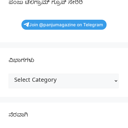
ಪಂಜು ಟೆಲಿಗ್ರಾಮ್ ಗ್ರೂಪ್ ಸೇರಿರಿ
Join @panjumagazine on Telegram
ವಿಭಾಗಗಳು
ವಿಭಾಗಗಳು
ನೆರವಾಗಿ