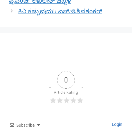
ಪ್ರಪಂಚ: ಅಖಿಲೇಶ್ ಚಿಪ್ಪಳಿ
ಕಿವಿ ಕಚ್ಚುವುದು!: ಎಸ್.ಜಿ.ಶಿವಶಂಕರ್
0
Article Rating
Login
Subscribe