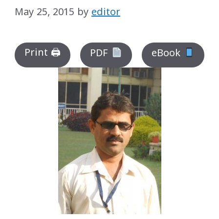
May 25, 2015
by
editor
Print 🖨
PDF
eBook