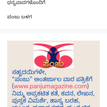
ಧನ್ಯವಾದಗಳೊಂದಿಗೆ
ಪಂಜು ಬಳಗ