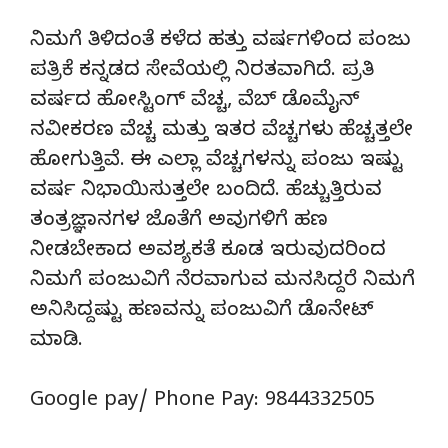
ನಿಮಗೆ ತಿಳಿದಂತೆ ಕಳೆದ ಹತ್ತು ವರ್ಷಗಳಿಂದ ಪಂಜು
ಪತ್ರಿಕೆ ಕನ್ನಡದ ಸೇವೆಯಲ್ಲಿ ನಿರತವಾಗಿದೆ. ಪ್ರತಿ
ವರ್ಷದ ಹೋಸ್ಟಿಂಗ್‌ ವೆಚ್ಚ, ವೆಬ್‌ ಡೊಮೈನ್‌
ನವೀಕರಣ ವೆಚ್ಚ ಮತ್ತು ಇತರ ವೆಚ್ಚಗಳು ಹೆಚ್ಚತ್ತಲೇ
ಹೋಗುತ್ತಿವೆ. ಈ ಎಲ್ಲಾ ವೆಚ್ಚಗಳನ್ನು ಪಂಜು ಇಷ್ಟು
ವರ್ಷ ನಿಭಾಯಿಸುತ್ತಲೇ ಬಂದಿದೆ. ಹೆಚ್ಚುತ್ತಿರುವ
ತಂತ್ರಜ್ಞಾನಗಳ ಜೊತೆಗೆ ಅವುಗಳಿಗೆ ಹಣ
ನೀಡಬೇಕಾದ ಅವಶ್ಯಕತೆ ಕೂಡ ಇರುವುದರಿಂದ
ನಿಮಗೆ ಪಂಜುವಿಗೆ ನೆರವಾಗುವ ಮನಸಿದ್ದರೆ ನಿಮಗೆ
ಅನಿಸಿದ್ದಷ್ಟು ಹಣವನ್ನು ಪಂಜುವಿಗೆ ಡೊನೇಟ್‌
ಮಾಡಿ.
Google pay/ Phone Pay: 9844332505