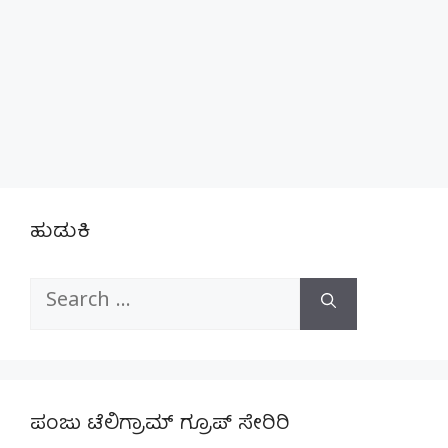
ಹುಡುಕಿ
Search
for:
ಪಂಜು ಟೆಲಿಗ್ರಾಮ್ ಗ್ರೂಪ್ ಸೇರಿರಿ