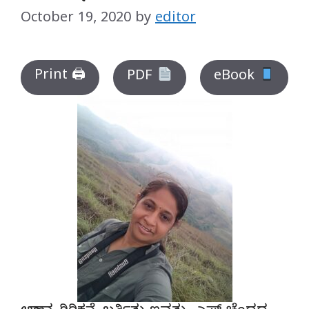
October 19, 2020
by
editor
Print 🖨
PDF
eBook