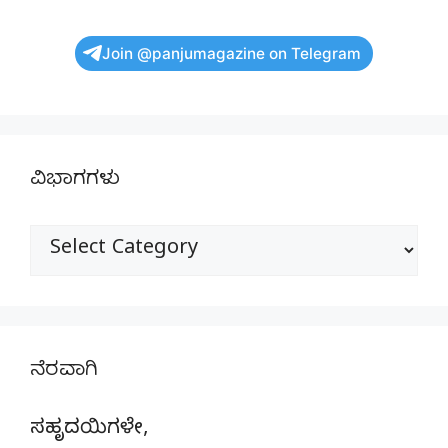
Join @panjumagazine on Telegram
ವಿಭಾಗಗಳು
ವಿಭಾಗಗಳು
ನೆರವಾಗಿ
ಸಹೃದಯಿಗಳೇ,