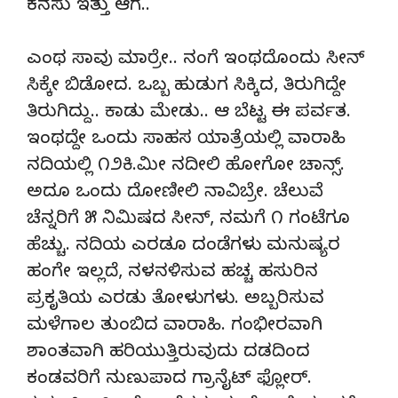
ಕನಸು ಇತ್ತು ಆಗ..
ಎಂಥ ಸಾವು ಮಾರ್ರೇ.. ನಂಗೆ ಇಂಥದೊಂದು ಸೀನ್
ಸಿಕ್ಕೇ ಬಿಡೋದ. ಒಬ್ಬ ಹುಡುಗ ಸಿಕ್ಕಿದ, ತಿರುಗಿದ್ದೇ
ತಿರುಗಿದ್ದು.. ಕಾಡು ಮೇಡು.. ಆ ಬೆಟ್ಟ ಈ ಪರ್ವತ.
ಇಂಥದ್ದೇ ಒಂದು ಸಾಹಸ ಯಾತ್ರೆಯಲ್ಲಿ ವಾರಾಹಿ
ನದಿಯಲ್ಲಿ ೧೨ಕಿ.ಮೀ ನದೀಲಿ ಹೋಗೋ ಚಾನ್ಸ್.
ಅದೂ ಒಂದು ದೋಣೀಲಿ ನಾವಿಬ್ರೇ. ಚೆಲುವೆ
ಚೆನ್ನರಿಗೆ ೫ ನಿಮಿಷದ ಸೀನ್, ನಮಗೆ ೧ ಗಂಟೆಗೂ
ಹೆಚ್ಚು. ನದಿಯ ಎರಡೂ ದಂಡೆಗಳು ಮನುಷ್ಯರ
ಹಂಗೇ ಇಲ್ಲದೆ, ನಳನಳಿಸುವ ಹಚ್ಚ ಹಸುರಿನ
ಪ್ರಕೃತಿಯ ಎರಡು ತೋಳುಗಳು. ಅಬ್ಬರಿಸುವ
ಮಳೆಗಾಲ ತುಂಬಿದ ವಾರಾಹಿ. ಗಂಭೀರವಾಗಿ
ಶಾಂತವಾಗಿ ಹರಿಯುತ್ತಿರುವುದು ದಡದಿಂದ
ಕಂಡವರಿಗೆ ನುಣುಪಾದ ಗ್ರಾನೈಟ್ ಫ್ಲೋರ್.