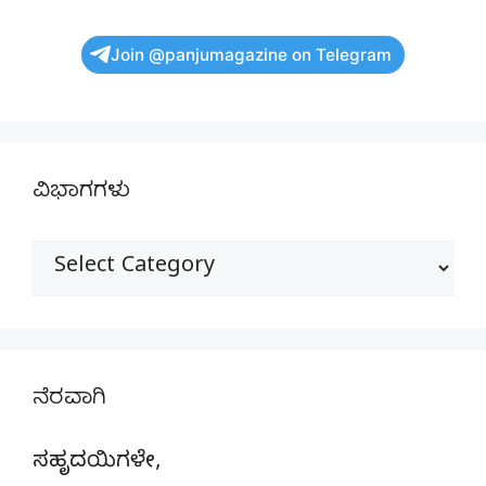
Join @panjumagazine on Telegram
ವಿಭಾಗಗಳು
ವಿಭಾಗಗಳು
ನೆರವಾಗಿ
ಸಹೃದಯಿಗಳೇ,