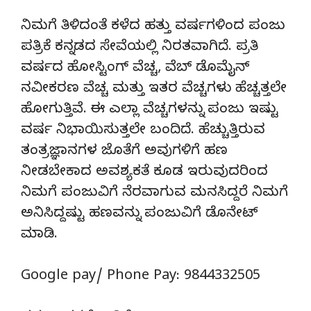
ನಿಮಗೆ ತಿಳಿದಂತೆ ಕಳೆದ ಹತ್ತು ವರ್ಷಗಳಿಂದ ಪಂಜು
ಪತ್ರಿಕೆ ಕನ್ನಡದ ಸೇವೆಯಲ್ಲಿ ನಿರತವಾಗಿದೆ. ಪ್ರತಿ
ವರ್ಷದ ಹೋಸ್ಟಿಂಗ್‌ ವೆಚ್ಚ, ವೆಬ್‌ ಡೊಮೈನ್‌
ನವೀಕರಣ ವೆಚ್ಚ ಮತ್ತು ಇತರ ವೆಚ್ಚಗಳು ಹೆಚ್ಚತ್ತಲೇ
ಹೋಗುತ್ತಿವೆ. ಈ ಎಲ್ಲಾ ವೆಚ್ಚಗಳನ್ನು ಪಂಜು ಇಷ್ಟು
ವರ್ಷ ನಿಭಾಯಿಸುತ್ತಲೇ ಬಂದಿದೆ. ಹೆಚ್ಚುತ್ತಿರುವ
ತಂತ್ರಜ್ಞಾನಗಳ ಜೊತೆಗೆ ಅವುಗಳಿಗೆ ಹಣ
ನೀಡಬೇಕಾದ ಅವಶ್ಯಕತೆ ಕೂಡ ಇರುವುದರಿಂದ
ನಿಮಗೆ ಪಂಜುವಿಗೆ ನೆರವಾಗುವ ಮನಸಿದ್ದರೆ ನಿಮಗೆ
ಅನಿಸಿದ್ದಷ್ಟು ಹಣವನ್ನು ಪಂಜುವಿಗೆ ಡೊನೇಟ್‌
ಮಾಡಿ.
Google pay/ Phone Pay: 9844332505