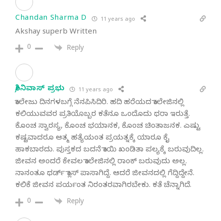
Chandan Sharma D
11 years ago
Akshay superb Written
0
Reply
ಶ್ರೀನಿವಾಸ್ ಪ್ರಭು
11 years ago
ಕಾಲೇಜು ದಿನಗಳಬಗ್ಗೆ ನೆನಪಿಸಿದಿರಿ. ಹದಿ ಹರೆಯದ ಕಾಲೇಜಿನಲ್ಲಿ
ಕಲಿಯುವವರ ಪ್ರತಿಯೊಬ್ಬರ ಕತೆನೂ ಒಂದೊದು ಥರಾ ಇರುತ್ತೆ.
ಕೊಂಚ ಸ್ವಾರಸ್ಯ, ಕೊಂಚ ಭಯಾನಕ, ಕೊಂಚ ಚಿಂತಾಜನಕ. ಎಷ್ಟು
ಕಷ್ಟವಾದರೂ ಆತ್ಮ ಹತ್ಯೆಯಂತ ಪ್ರಯತ್ನಕ್ಕೆ ಯಾರೂ ಕೈ
ಹಾಕಬಾರದು. ಪುಸ್ತಕದ ಬದನೆ ಕಾಯಿ ಖಂಡಿತಾ ಪಲ್ಯಕ್ಕೆ ಬರುವುದಿಲ್ಲ.
ಜೀವನ ಅಂದರೆ ಕೇವಲ ಕಾಲೇಜಿನಲ್ಲಿ ರಾಂಕ್ ಬರುವುದು ಅಲ್ಲ.
ನಾನಂತೂ ಥರ್ಡ್ ಕ್ಲಾಸ್ ಪಾಸಾಗಿದ್ದೆ. ಆದರೆ ಜೀವನದಲ್ಲಿ ಗೆದ್ದಿದ್ದೇನೆ.
ಕಲಿಕೆ ಜೀವನ ಪರ್ಯಂತ ನಿರಂತರವಾಗಿರಬೇಕು. ಕತೆ ಚೆನ್ನಾಗಿದೆ.
0
Reply