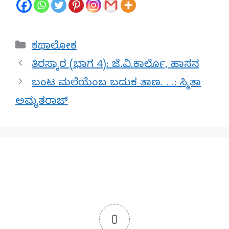
Categories
ಕಥಾಲೋಕ
ತಿರಸ್ಕಾರ (ಭಾಗ 4): ಜೆ.ವಿ.ಕಾರ್ಲೊ, ಹಾಸನ
ಬಂಟ ಮಲೆಯೆಂಬ ಬದುಕ ತಾಣ. . .: ಸ್ಮಿತಾ
ಅಮೃತರಾಜ್
0