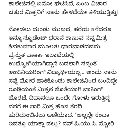
ಕಾಲೇಜಿನಲ್ಲಿ ಏನೋ ಘಟಿಸಿದೆ, ಎಂಬ ವಿಚಾರ
ಚತುರ ಮಿತ್ರನಿಗೆ ನಾನು ಹೇಳದೆಯೇ ತಿಳಿಯುತ್ತಿತ್ತು!
ನೋಡಲು ದುಂಡು ಮುಖದ, ಹರೆಯ ಕಳೆದರೂ
ಇನ್ನೂ ಸ್ಟೂಡೆಂಟ್ ಥರಾನೆ ಕಾಣುವ ನನ್ನ ಮಿತ್ರ
ಶಿವಕುಮಾರ ಮೂಲತಃ ಧಾರವಾಡದವನು.
ಪ್ರಸ್ತುತ ವಾರ್ತಾ ಇಲಾಖೆಯಲ್ಲಿ
ಉದ್ಯೋಗಿಯಾಗಿದ್ದಾನೆ ಬದಲಾಗಿ ನನ್ನಂತೆ
ಇಂಜಿನಿಯರಿಂಗ್ ವಿದ್ಯಾರ್ಥಿಯಲ್ಲ… ಅಂದು ನಾನು
ಸಪ್ಪೆ ಮೋರೆ ಹಾಕಿಕೊಂಡು ಕಾಲೇಜಿನಿಂದ ಬಂದಿದ್ದೇ
ರೂಢಿಯಂತೆ ಮಿತ್ರನ ಜೊತೆಯಾಗಿ ವಾಕಿಂಗ್
ಹೊರಟೆ. ದಿವಾಸಲೂ ಒಂದೇ ಗೋಳು ಇರುತ್ತಿದ್ದ
ನನಗೆ ಈ ಸಾರಿ ಮಿತ್ರ ಹೊಸ ತೆರದಿ
ಹುರಿದುಂಬಿಸಲು ಅಣಿಯಾದ. ’ಅಲ್ಲಲ್ಲೇ ಕಂದಾ
ಇವತ್ತೂ ಯಾಕ್ಲಾ ಡಲ್ಲು? ನನ್ ಪಿ.ಯು.ಸಿ. ಸ್ಟೋರಿ