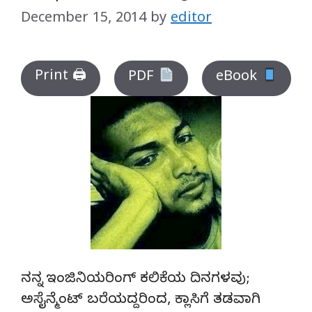
December 15, 2014
by
editor
Print 🖨
PDF
eBook
ನನ್ನ ಇಂಜಿನಿಯರಿಂಗ್ ಕಲಿಕೆಯ ದಿನಗಳವು;
ಅಸೈನ್ಮೆಂಟ್ ಬರೆಯದ್ದರಿಂದ, ಕ್ಲಾಸಿಗೆ ತಡವಾಗಿ