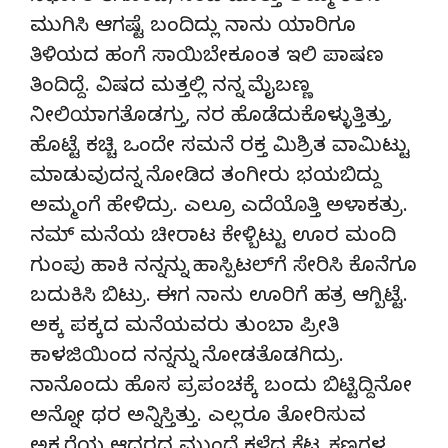
ಮುಗಿಸಿ ಆಗಷ್ಟೆ ಬಂದಿದ್ಲು ನಾನು ಯಾರಿಗೂ
ತಿಳಿಯದ ಹಂಗೆ ಸಾಯಿಬೇಕೂಂತ ಇಲಿ ಪಾಷಣ
ತಿಂದಿದ್ದೆ. ವಿಷದ ಮತ್ತಲ್ಲಿ ನನ್ನ ಮೈಬಣ್ಣ
ನೀಲಿಯಾಗತೊಡಗ್ತು, ನರ ಹೊಡೆದುಕೊಳ್ಳುತ್ತಿತ್ತು,
ಹೊಟ್ಟೆ ಕಚ್ಚಿ ಒಂದೇ ಸಮನೆ ರಕ್ತ ಮಿಶ್ರಿತ ವಾಮಿಟ್ಟು
ಮಾಡುವುದನ್ನ ನೋಡಿದ ತಂಗೀರು ಭಯಬಿದ್ದು
ಅಮ್ಮಂಗೆ ಹೇಳಿದ್ರು. ಎಲ್ರೂ ಎದೆಯೊತ್ತಿ ಅಳಾಕತ್ರು.
ನಮ್ ಮನೆಯ ಚೀರಾಟ ಕೇಳ್ಬಿಟ್ಟು ಊರ ಮಂದಿ
ಗುಂಪು ಹಾಕಿ ನನ್ನನ್ನು ಹಾಸ್ಪಿಟಲ್‌ಗೆ ಸೇರಿಸಿ ಕೊನೆಗೂ
ಬದುಕಿಸಿ ಬಿಟ್ರು. ಈಗ ನಾನು ಊರಿಗೆ ಹತ್ರ ಆಗ್ಬಿಟ್ಟೆ.
ಅಕ್ಕ ಪಕ್ಕದ ಮನೆಯವರು ತುಂಬಾ ಪ್ರೀತಿ
ಕಾಳಜಿಯಿಂದ ನನ್ನನ್ನು ನೋಡತೊಡಗಿದ್ರು.
ನಾನೊಂದು ಹೊಸ ಪ್ರಪಂಚಕ್ಕೆ ಬಂದು ಬಿಟ್ಟಿದ್ದಿನೋ
ಅನ್ನೋ ಥರ ಅನ್ನಿಸ್ತಿತ್ತು. ಎಲ್ಲರೂ ತೋರಿಸುವ