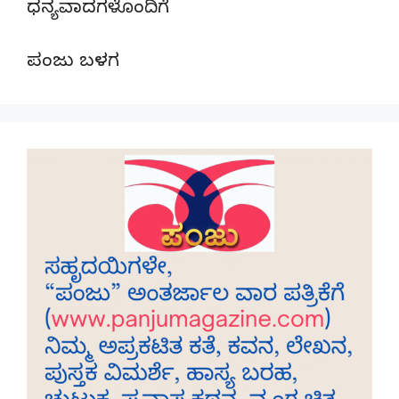
ಧನ್ಯವಾದಗಳೊಂದಿಗೆ
ಪಂಜು ಬಳಗ