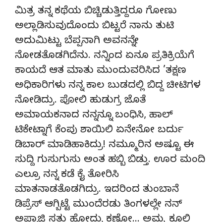
ಮಿತ್ರ ತನ್ನ ಕಥೆಯ ಬಿಚ್ಚಿಡುತ್ತಿದ್ದರೂ ಗೋಣು
ಅಲ್ಲಾಡಿಸುವುದೊಂದು ಬಿಟ್ಟರೆ ನಾನು ತುಟಿ
ಅದುಮಿಟ್ಟು ಬೆಪ್ಪನಾಗಿ ಅವನನ್ನೇ
ನೋಡತೊಡಗಿದೆನು. ನನ್ನಿಂದ ಏನೂ ಪ್ರತಿಕ್ರಿಯೆಗೆ
ಕಾಯದೆ ಆತ ಮಾತು ಮುಂದುವರಿಸಿದ ’ತಕ್ಷಣ
ಅಧಿಕಾರಿಗಳು ನನ್ನ ಕಾಲ ಬುಡದಲ್ಲಿ ಬಿದ್ದ ಚೀಟಿಗಳ
ನೋಡಿದ್ರು. ಪೋಲಿ ಹುಡುಗ್ರ ಜೊತೆ
ಅಮಾಯಕನಾದ ನನ್ನನ್ನೂ ಬಂಧಿಸಿ, ಹಾಲ್
ಟಿಕೇಟ್ನಾಗೆ ಕೆಂಪು ಶಾಯಿಲಿ ಏನೇನೋ ಬರ್ದು
ಡಿಬಾರ್ ಮಾಡಿಹಾಕಿದ್ರು! ನಮ್ಮೂರಿನ ಅಷ್ಟೂ ಈ
ಸುದ್ದಿ ಗುಸುಗುಸು ಅಂತ ಹಬ್ಬಿ ಬಿಡ್ತು. ಊರ ಮಂದಿ
ಎಲ್ರೂ ನನ್ನ ಕಡೆ ಕೈ ತೋರಿಸಿ
ಮಾತನಾಡತೊಡಗಿದ್ರು. ಇದರಿಂದ ತುಂಬಾನೆ
ಡಿಪ್ರೆಸ್ ಆಗ್ಬಿಟ್ಟೆ ಮುಂದೆರಡು ತಿಂಗಳಲ್ಲೇ ನನ್
ಅಪ್ಪಾಜಿ ಸತ್ತು ಹೋದ್ರು ಕಣೋ… ಅಮ್ಮ ಕೂಲಿ