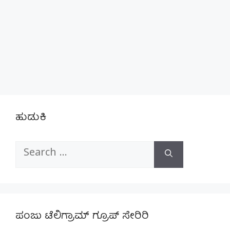
ಹುಡುಕಿ
Search
for:
ಪಂಜು ಟೆಲಿಗ್ರಾಮ್ ಗ್ರೂಪ್ ಸೇರಿರಿ