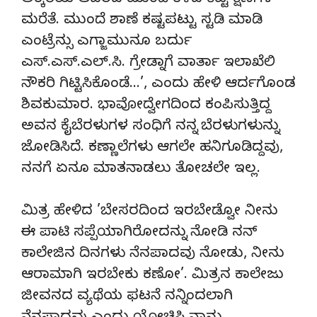
ಅಕ್ಕರೆಯ ಆದರದ ಮುಂದೆ ಕಳೆದ ಕೆಟ್ಟ ಕ್ಷಣಗಳ
ಮರೆತೆ. ಮುಂದೆ ಶಾಣೆ ಕಷ್ಟಪಟ್ಟು ಸ್ಟಡಿ ಮಾಡಿ
ಎಂಟ್ರೆನ್ಸು ಎಗ್ಜಾಮುನೂ ಬರ್ದು
ಎಸ್.ಎಸ್.ಎಲ್.ಸಿ. ಗ್ರೇಡ್ನಾಗೆ ವಾರ್ತಾ ಇಲಾಖೆಲಿ
ನೌಕರಿ ಗಿಟ್ಟಿಸಿಕೊಂಡೆ…’, ಎಂದು ಹೇಳಿ ಆರ್ದಗೊಂಡ
ಶಿವಕುಮಾರ. ಭಾವೋದ್ವೇಗದಿಂದ ಕಂಪಿಸುತ್ತಿದ್ದ
ಅವನ ಕೈಬೆರಳುಗಳ ಸಂಧಿಗೆ ನನ್ನ ಬೆರಳುಗಳುನ್ನು
ಜೋಡಿಸಿದೆ. ಕಣ್ಣಾಲೆಗಳು ಆಗಲೇ ಹನಿಗೂಡಿದ್ದವು,
ನನಗೆ ಏನೂ ಮಾತನಾಡಲು ತೋಚಲೇ ಇಲ್ಲ.
ಮಿತ್ರ ಹೇಳಿದ ’ಬೇಸರದಿಂದ ಇರಬೇಡ್ವೋ ನೀನು
ಈ ಪಾಟಿ ಸಪ್ಪೆಯಾಗಿರೋದನ್ನು ನೋಡಿ ನನ್
ಕಾಲೇಜಿನ ದಿನಗಳು ನೆನಪಾದವು ನೋಡು, ನೀನು
ಆರಾಮಾಗಿ ಇರಬೇಕು ಕಣೋ’. ಮಿತ್ರನ ಕಾಲೇಜು
ಜೀವನದ ವ್ಯಥೆಯ ಫಟನೆ ನನ್ನಿಂದಲಾಗಿ