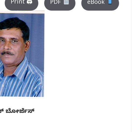
Print 🖨
PDF
eBook
ಜೇನ್ ಬೋರ್ಜೆಸ್