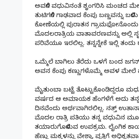
ಅವಳಿಗೆ ವಧುವಿನಂತೆ ಶೃಂಗರಿಸಿ ಮಂಚದ ಮೇಲೆ ಕ
ತುಟಿಗಳಿಗೆ ಗಾಢವಾದ ಕೆಂಪು ಬಣ್ಣವನ್ನು ಬಳಿ
ಕೋಣೆಯಲ್ಲಿ ಪುರಾತನ ಗ್ರಾಮಫೋನೊಂದು ಹಳೆ
ಮೊದಲರಾತ್ರಿಯ ವಾತಾವರಣವನ್ನು ಅಲ್ಲಿ ಸೃ
ಪರಿವೆಯೂ ಇರಲಿಲ್ಲ. ತನ್ನನ್ನೇಕೆ ಇಲ್ಲಿ ತಂದು ಕು
ಒಮ್ಮೆಲೆ ಬಾಗಿಲು ತೆರೆದು ಒಳಗೆ ಬಂದ ಜಗನ್ 
ಅವನ ಕೆಂಪು ಕಣ್ಣುಗಳೊಮ್ಮೆ ಅವಳ ಮೇಲೆ 
ಮೈತುಂಬಾ ಬಟ್ಟೆ ತೊಟ್ಟುಕೊಂಡಿದ್ದರೂ ಮಧು
ವರ್ಷದ ಆ ಅಮಾಯಕ ಹೆಂಗಳೆಗೆ ಅದು ತನ್ನ
ದಿನವೆಂದು ಅರ್ಥವಾಗಿರಲಿಲ್ಲ. ನತ್ತ್ ಉತಾರ್
ಮೊದಲ ರಾತ್ರಿ ಪತಿಯು ತನ್ನ ವಧುವಿನ ಮೂಗತ
ತಯಾರುಗೊಳಿಸುವ ಉಪಕ್ರಮ. ಲೈಂಗಿಕ ಕಾರ
ಹೆಣ್ಣು ಮಕ್ಕಳನ್ನು ವೇಶ್ಯಾ ವೃತ್ತಿಗೆ ಅಧಿಕೃ