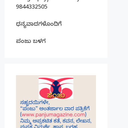
9844332505
ಧನ್ಯವಾದಗಳೊಂದಿಗೆ
ಪಂಜು ಬಳಗ