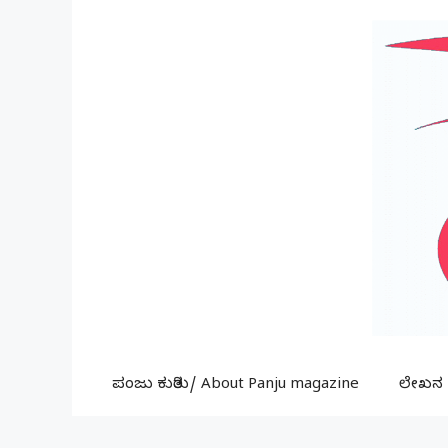
Skip
to
content
ಪಂಜು ಕುರಿತು/ About Panju magazine
ಲೇಖನ ಕ