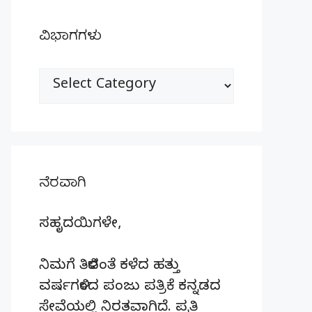
ವಿಭಾಗಗಳು
ವಿಭಾಗಗಳು
ನೆರವಾಗಿ
ಸಹೃದಯಿಗಳೇ,
ನಿಮಗೆ ತಿಳಿದಂತೆ ಕಳೆದ ಹತ್ತು
ವರ್ಷಗಳಿಂದ ಪಂಜು ಪತ್ರಿಕೆ ಕನ್ನಡದ
ಸೇವೆಯಲ್ಲಿ ನಿರತವಾಗಿದೆ. ಪ್ರತಿ