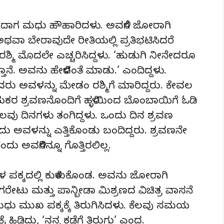
ಗಿದಾಗ ಮಧು ಹೌಹಾರಿದಳು. ಅವಳಿಗೆ ಜೋರಾಗಿ
ಥವಾ ಬೇರಾವುದೇ ರೀತಿಯಲ್ಲಿ ಪ್ರತಿಭಟಿಸಿದರೆ
ಶ್ಮಿ ಮೊದಲೇ ಎಚ್ಚರಿಸಿದ್ದಳು. ‘ಹುಡುಗಿ ನೀನೇದರೂ
ತಾನೆ. ಅವನು ಹೇಳಿದಂತೆ ಮಾಡು.’ ಎಂದಿದ್ದಳು.
ವರು ಅವಳನ್ನು ಮೇಡಂ ರಶ್ಮಿಗೆ ಮಾರಿದ್ದರು. ಕೇವಲ
ರ ಶ್ರವಣನೊಂದಿಗೆ ಹಳ್ಳಿಯಿಂದ ಬೊಂಬಾಯಿಗೆ ಓಡಿ
 ಕೆಲವು ದಿನಗಳು ತಂಗಿದ್ದಳು. ಒಂದು ದಿನ ಶ್ರವಣ
ಅವಳನ್ನು ಎತ್ತಿಕೊಂಡು ಬಂದಿದ್ದರು. ಶ್ರವಣನೇ
ು ಅವಳಿಗಿನ್ನೂ ಗೊತ್ತಿರಲಿಲ್ಲ.
ಳ ಪಕ್ಕದಲ್ಲಿ ಕುಳಿತುಕೊಂಡ. ಅವನು ಜೋರಾಗಿ
ಸಿಗರೇಟು ಮತ್ತು ಪಾನ್ಬೀಡಾ ಮಿಶ್ರಣದ ವಿಚಿತ್ರ ವಾಸನೆ
 ಮಧು ಮುಖ ಪಕ್ಕಕ್ಕೆ ತಿರುಗಿಸಿದಳು. ಕೆಲವು ಸಮಯ
ಹಿಡಿದು, ‘ನನ್ನ ಕಡೆಗೆ ತಿರುಗು’ ಎಂದ.