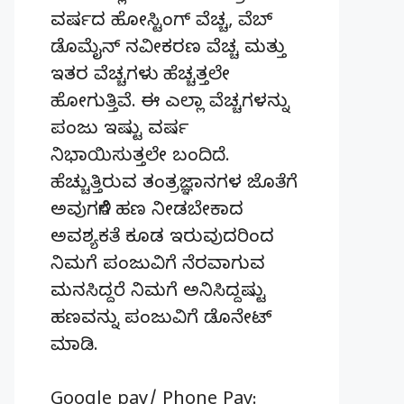
ವರ್ಷದ ಹೋಸ್ಟಿಂಗ್‌ ವೆಚ್ಚ, ವೆಬ್‌
ಡೊಮೈನ್‌ ನವೀಕರಣ ವೆಚ್ಚ ಮತ್ತು
ಇತರ ವೆಚ್ಚಗಳು ಹೆಚ್ಚತ್ತಲೇ
ಹೋಗುತ್ತಿವೆ. ಈ ಎಲ್ಲಾ ವೆಚ್ಚಗಳನ್ನು
ಪಂಜು ಇಷ್ಟು ವರ್ಷ
ನಿಭಾಯಿಸುತ್ತಲೇ ಬಂದಿದೆ.
ಹೆಚ್ಚುತ್ತಿರುವ ತಂತ್ರಜ್ಞಾನಗಳ ಜೊತೆಗೆ
ಅವುಗಳಿಗೆ ಹಣ ನೀಡಬೇಕಾದ
ಅವಶ್ಯಕತೆ ಕೂಡ ಇರುವುದರಿಂದ
ನಿಮಗೆ ಪಂಜುವಿಗೆ ನೆರವಾಗುವ
ಮನಸಿದ್ದರೆ ನಿಮಗೆ ಅನಿಸಿದ್ದಷ್ಟು
ಹಣವನ್ನು ಪಂಜುವಿಗೆ ಡೊನೇಟ್‌
ಮಾಡಿ.
Google pay/ Phone Pay: