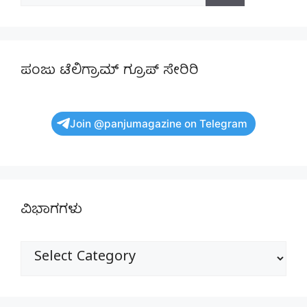
for:
ಪಂಜು ಟೆಲಿಗ್ರಾಮ್ ಗ್ರೂಪ್ ಸೇರಿರಿ
Join @panjumagazine on Telegram
ವಿಭಾಗಗಳು
ವಿಭಾಗಗಳು