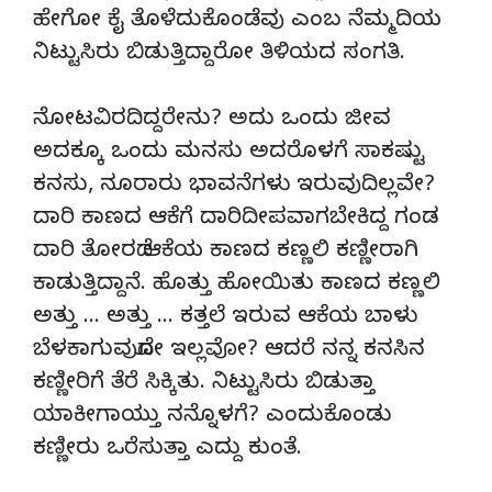
ಹೇಗೋ ಕೈ ತೊಳೆದುಕೊಂಡೆವು ಎಂಬ ನೆಮ್ಮದಿಯ
ನಿಟ್ಟುಸಿರು ಬಿಡುತ್ತಿದ್ದಾರೋ ತಿಳಿಯದ ಸಂಗತಿ.
ನೋಟವಿರದಿದ್ದರೇನು? ಅದು ಒಂದು ಜೀವ
ಅದಕ್ಕೂ ಒಂದು ಮನಸು ಅದರೊಳಗೆ ಸಾಕಷ್ಟು
ಕನಸು, ನೂರಾರು ಭಾವನೆಗಳು ಇರುವುದಿಲ್ಲವೇ?
ದಾರಿ ಕಾಣದ ಆಕೆಗೆ ದಾರಿದೀಪವಾಗಬೇಕಿದ್ದ ಗಂಡ
ದಾರಿ ತೋರದೆ ಆಕೆಯ ಕಾಣದ ಕಣ್ಣಲಿ ಕಣ್ಣೀರಾಗಿ
ಕಾಡುತ್ತಿದ್ದಾನೆ. ಹೊತ್ತು ಹೋಯಿತು ಕಾಣದ ಕಣ್ಣಲಿ
ಅತ್ತು … ಅತ್ತು … ಕತ್ತಲೆ ಇರುವ ಆಕೆಯ ಬಾಳು
ಬೆಳಕಾಗುವುದೋ ಇಲ್ಲವೋ? ಆದರೆ ನನ್ನ ಕನಸಿನ
ಕಣ್ಣೀರಿಗೆ ತೆರೆ ಸಿಕ್ಕಿತು. ನಿಟ್ಟುಸಿರು ಬಿಡುತ್ತಾ
ಯಾಕೀಗಾಯ್ತು ನನ್ನೊಳಗೆ? ಎಂದುಕೊಂಡು
ಕಣ್ಣೀರು ಒರೆಸುತ್ತಾ ಎದ್ದು ಕುಂತೆ.