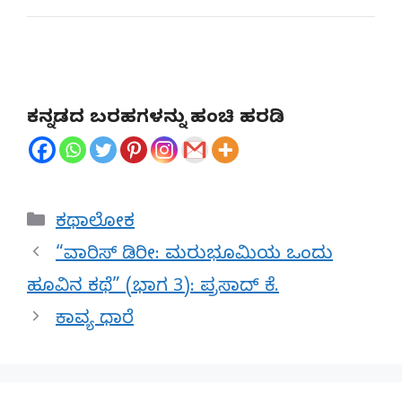
ಕನ್ನಡದ ಬರಹಗಳನ್ನು ಹಂಚಿ ಹರಡಿ
Categories
ಕಥಾಲೋಕ
“ವಾರಿಸ್ ಡಿರೀ: ಮರುಭೂಮಿಯ ಒಂದು
ಹೂವಿನ ಕಥೆ” (ಭಾಗ 3): ಪ್ರಸಾದ್ ಕೆ.
ಕಾವ್ಯ ಧಾರೆ