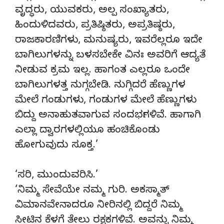
ವೃದ್ಧರು, ಯುವಕರು, ಅಲ್ಪ ಸಂಖ್ಯಾತರು,
ಹಿಂದುಳಿದವರು, ಪ್ರತಿಷ್ಠಿತರು, ಅಪ್ರತಿಷ್ಠರು,
ರಾಜಕಾರಣಿಗಳು, ಮನುಷ್ಯರು, ಇವರೆಲ್ಲರೂ ಇದೇ
ಬಾಗಿಲುಗಳನ್ನು ಬಳಸಬೇಕೇ ವಿನಃ ಅವರಿಗೆ ಆದ್ಯತೆ
ನೀಡುವ ಕ್ರಮ ಇಲ್ಲ. ಹಾಗಂತ ಎಲ್ಲರೂ ಒಂದೇ
ಬಾಗಿಲುಗಳತ್ತ ನುಗ್ಗಬೇಡಿ. ನುಗ್ಗಿದರೆ ಹೆಣ್ಣುಗಳ
ಮೇಲೆ ಗಂಡುಗಳು, ಗಂಡುಗಳ ಮೇಲೆ ಹೆಣ್ಣುಗಳು
ಬಿದ್ದು ಅನಾಹುತವಾಗುವ ಸಂದರ್ಭಗಳಿವೆ. ಹಾಗಾಗಿ
ಎಲ್ಲಾ ದ್ವಾರಗಳಲ್ಲಿಯೂ ಹಂಚಿಕೊಂಡು
ಹೋಗುವುದು ಸೂಕ್ತ.’
‘ಸರಿ, ಮುಂದುವರಿಸಿ.’
‘ನಿಮ್ಮ ಸೇವೆಯೇ ನಮ್ಮ ಗುರಿ. ಅಕಸ್ಮಾತ್
ವಿಮಾನವೇನಾದರೂ ನೀರಿನಲ್ಲಿ ಬಿದ್ದರೆ ನಿಮ್ಮ
ಸೀಟಿನ ಕೆಳಗೆ ತೇಲು ರಕ್ಷಕಗಳಿವೆ. ಅವನ್ನು ನಿಮ್ಮ