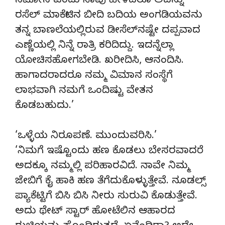
ಸಮೋಸ ಎಂದು ನಾವು ಹೇಳಿದರೂ ಅದನ್ನು
ರಸೆಲ್ ಮಾರ್ಕೆಟಿನ ಬೀದಿ ಬದಿಯ ಅಂಗಡಿಯವನು
ತನ್ನ ಬಾಣಲೆಯಲ್ಲಿರುವ ಡೀಸೆಲ್‍ನಷ್ಟೇ ದಪ್ಪವಾದ
ಎಣ್ಣೆಯಲ್ಲಿ ನಿನ್ನೆ ರಾತ್ರಿ ಕರಿದಿದ್ದು. ಇದನ್ನೆಲ್ಲಾ
ಯೋಚಿಸಹೋಗಬೇಡಿ. ಖರೀದಿಸಿ, ಆನಂದಿಸಿ.
ಹಾಗಾದರಾದರೂ ನಮ್ಮ ವಿಮಾನ ಸಂಸ್ಥೆಗೆ
ಲಾಭವಾಗಿ ನಮಗೆ ಒಂದಿಷ್ಟು ವೇತನ
ಕೊಡಬಹುದು.’
‘ಒಳ್ಳೆಯ ನಿರೂಪಣೆ. ಮುಂದುವರಿಸಿ.’
‘ನಿಮಗೆ ಇಷ್ಟೊಂದು ಹಣ ಕೊಡಲು ಬೇಸರವಾದರೆ
ಅದಕ್ಕೂ ನಮ್ಮಲ್ಲಿ ಪರಿಹಾರವಿದೆ. ನಾವೇ ನಿಮ್ಮ
ಜೇಬಿಗೆ ಕೈ ಹಾಕಿ ಹಣ ತೆಗೆದುಕೊಳ್ಳುತ್ತೇವೆ. ನೂಡಲ್ಸ್
ಪ್ಯಾಕೆಟ್ಟಿಗೆ ಬಿಸಿ ಬಿಸಿ ನೀರು ಸುರುವಿ ಕೊಡುತ್ತೇವೆ.
ಅದು ಥೇಟ್ ಸ್ಟಾರ್ ಹೋಟೆಲಿನ ಆಹಾರದ