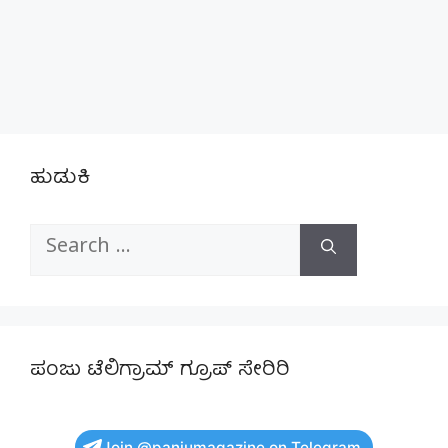
ಹುಡುಕಿ
Search
for:
ಪಂಜು ಟೆಲಿಗ್ರಾಮ್ ಗ್ರೂಪ್ ಸೇರಿರಿ
Join @panjumagazine on Telegram