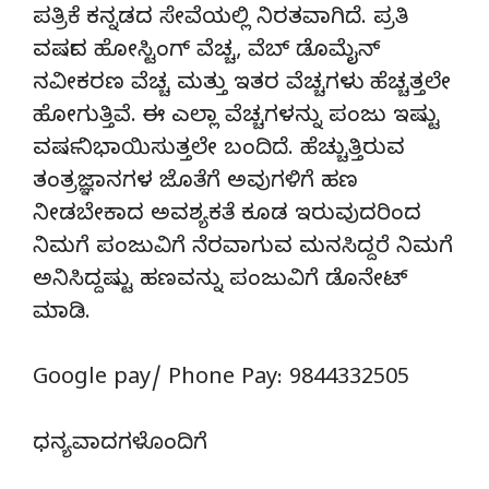
ಪತ್ರಿಕೆ ಕನ್ನಡದ ಸೇವೆಯಲ್ಲಿ ನಿರತವಾಗಿದೆ. ಪ್ರತಿ
ವರ್ಷದ ಹೋಸ್ಟಿಂಗ್‌ ವೆಚ್ಚ, ವೆಬ್‌ ಡೊಮೈನ್‌
ನವೀಕರಣ ವೆಚ್ಚ ಮತ್ತು ಇತರ ವೆಚ್ಚಗಳು ಹೆಚ್ಚತ್ತಲೇ
ಹೋಗುತ್ತಿವೆ. ಈ ಎಲ್ಲಾ ವೆಚ್ಚಗಳನ್ನು ಪಂಜು ಇಷ್ಟು
ವರ್ಷ ನಿಭಾಯಿಸುತ್ತಲೇ ಬಂದಿದೆ. ಹೆಚ್ಚುತ್ತಿರುವ
ತಂತ್ರಜ್ಞಾನಗಳ ಜೊತೆಗೆ ಅವುಗಳಿಗೆ ಹಣ
ನೀಡಬೇಕಾದ ಅವಶ್ಯಕತೆ ಕೂಡ ಇರುವುದರಿಂದ
ನಿಮಗೆ ಪಂಜುವಿಗೆ ನೆರವಾಗುವ ಮನಸಿದ್ದರೆ ನಿಮಗೆ
ಅನಿಸಿದ್ದಷ್ಟು ಹಣವನ್ನು ಪಂಜುವಿಗೆ ಡೊನೇಟ್‌
ಮಾಡಿ.
Google pay/ Phone Pay: 9844332505
ಧನ್ಯವಾದಗಳೊಂದಿಗೆ