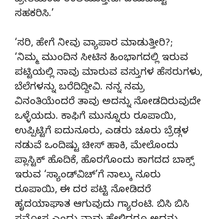
ಪ್ರೀತಿಯಿಂದ ಉಲಿಯುತ್ತೇವೆ. ದಯವಿಟ್ಟು
ಸಹಕರಿಸಿ.’
‘ಸರಿ, ಹೇಗೆ ನೀವು ವ್ಯಾಪಾರ ಮಾಡುತ್ತೀರಿ?;
‘ನಿಮ್ಮ ಮುಂದಿನ ಸೀಟಿನ ಹಿಂಭಾಗದಲ್ಲಿ ಇರುವ
ಪಟ್ಟಿಯಲ್ಲಿ ನಾವು ಮಾರುವ ವಸ್ತುಗಳ ಹೆಸರುಗಳು,
ಬೆಲೆಗಳನ್ನು ಬರೆದಿದ್ದೀವಿ. ನನ್ನ ನಮ್ರ
ವಿನಂತಿಯೆಂದರೆ ತಾವು ಅದನ್ನು ನೋಡದಿರುವುದೇ
ಒಳ್ಳೆಯದು. ಕಾಫಿಗೆ ಮುನ್ನೂರು ರೂಪಾಯಿ,
ಉಪ್ಪಿಟ್ಟಿಗೆ ಐದುನೂರು, ಎಡರು ಚೂರು ಬ್ರೆಡ್ಗಳ
ನಡುವೆ ಒಂದಿಷ್ಟು ಚೀಸ್ ಹಾಕಿ, ಮೇಲೊಂದು
ಪ್ಲಾಸ್ಟಿಕ್ ಹೊದಿಕೆ, ಹೊರಗೊಂದು ಕಾಗದದ ಬಾಕ್ಸ್
ಇರುವ ‘ಸ್ಯಾಂಡ್‍ವಿಚ್’ಗೆ ನಾಲ್ಕು ನೂರು
ರೂಪಾಯಿ, ಈ ದರ ಪಟ್ಟಿ ನೋಡಿದರೆ
ಹೃದಯಾಘಾತ ಆಗುವುದು ಗ್ಯಾರಂಟಿ. ಬಿಸಿ ಬಿಸಿ