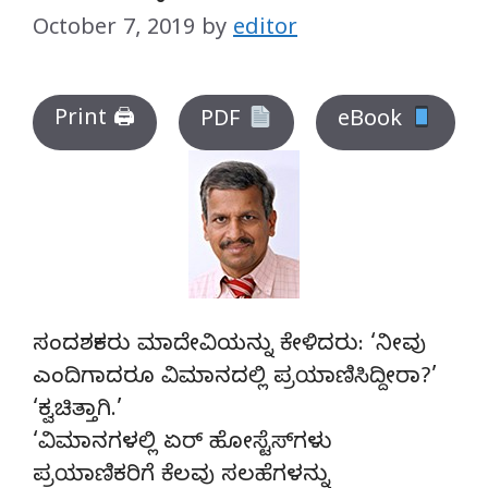
October 7, 2019
by
editor
Print 🖨
PDF
eBook
ಸಂದರ್ಶಕರು ಮಾದೇವಿಯನ್ನು ಕೇಳಿದರು: ‘ನೀವು
ಎಂದಿಗಾದರೂ ವಿಮಾನದಲ್ಲಿ ಪ್ರಯಾಣಿಸಿದ್ದೀರಾ?’
‘ಕ್ವಚಿತ್ತಾಗಿ.’
‘ವಿಮಾನಗಳಲ್ಲಿ ಏರ್ ಹೋಸ್ಟೆಸ್‍ಗಳು
ಪ್ರಯಾಣಿಕರಿಗೆ ಕೆಲವು ಸಲಹೆಗಳನ್ನು