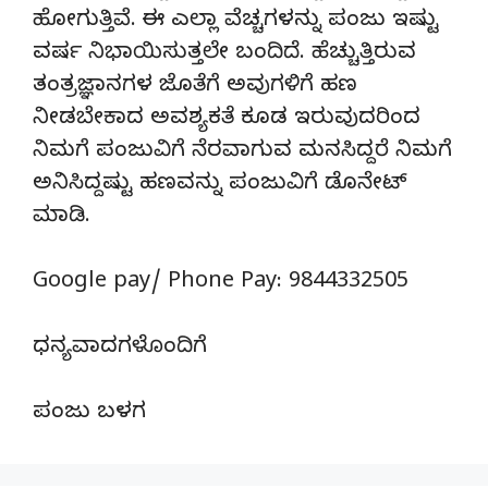
ಹೋಗುತ್ತಿವೆ. ಈ ಎಲ್ಲಾ ವೆಚ್ಚಗಳನ್ನು ಪಂಜು ಇಷ್ಟು
ವರ್ಷ ನಿಭಾಯಿಸುತ್ತಲೇ ಬಂದಿದೆ. ಹೆಚ್ಚುತ್ತಿರುವ
ತಂತ್ರಜ್ಞಾನಗಳ ಜೊತೆಗೆ ಅವುಗಳಿಗೆ ಹಣ
ನೀಡಬೇಕಾದ ಅವಶ್ಯಕತೆ ಕೂಡ ಇರುವುದರಿಂದ
ನಿಮಗೆ ಪಂಜುವಿಗೆ ನೆರವಾಗುವ ಮನಸಿದ್ದರೆ ನಿಮಗೆ
ಅನಿಸಿದ್ದಷ್ಟು ಹಣವನ್ನು ಪಂಜುವಿಗೆ ಡೊನೇಟ್‌
ಮಾಡಿ.
Google pay/ Phone Pay: 9844332505
ಧನ್ಯವಾದಗಳೊಂದಿಗೆ
ಪಂಜು ಬಳಗ