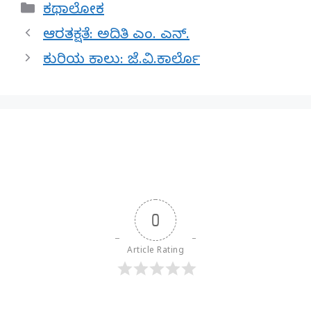
Categories
ಕಥಾಲೋಕ
ಆರತಕ್ಷತೆ: ಅದಿತಿ ಎಂ. ಎನ್.
ಕುರಿಯ ಕಾಲು: ಜೆ.ವಿ.ಕಾರ್ಲೊ
0
Article Rating