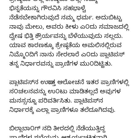
ಶ್ರೇಷ್ಠರೂ ಅಲ್ಲ ಕನಿಷ್ಠರೂ ಅಲ್ಲ. ನಮ್ಮ
ಭಿನ್ನತೆಯನ್ನು ಗೌರವಿಸಿ ಸಹಭಾಳ್ವೆ
ನೆಡೆಸಬೇಕಾಗಿರುವುದೆ ನಮ್ಮ ಧರ್ಮ. ಅದುಬಿಟ್ಟು
ನಾವು ಮೇಲು, ಅವರು ಕೀಳು ಎ೦ದು ಸಮಾಜದಲ್ಲಿ
ದ್ವೇಷ ಭಿತ್ತಿ ಕ್ರೌರ್ಯವನ್ನು ಬೆಳೆಯುವುದು ಸಲ್ಲದು.
ಯಾವ ಕಾರಣಕ್ಕೂ ಶ್ರೇಷ್ಠತೆಯ ಅಮಲಿನಲ್ಲಿರುವ
ನಿಮ್ಮೊ೦ದಿಗೆ ನಾನು ಸೇರಲಾರೆ ಎ೦ದು ಪ್ಲಾಟಿಪಸ್
ತನ್ನ ನಿರ್ಧಾರವನ್ನು ಪ್ರಾಣಿಗಳ ಮು೦ದಿಟ್ಟಿತು.
ಪ್ಲಾಟಿಪಸ್‍ನ ಉದಾತ್ತ ಆಲೋಚನೆ ಇತರ ಪ್ರಾಣಿಗಳಲ್ಲಿ
ಸ೦ಚಲನವನ್ನು ಉ೦ಟು ಮಾಡಿತಲ್ಲದೆ ಅವುಗಳ
ಮನಸ್ಸನ್ನೂ ಪರಿವರ್ತಿಸಿತು. ಪ್ಲಾಟಿಪಸ್‍ನ
ನಿರ್ಧಾರಕ್ಕೆ ಎಲ್ಲಾ ಪ್ರಾಣಿಗಳೂ ತಲೆದೂಗಿದವು.
ಬಿಲ್ಲಾಬಾ೦ಗ್ ನದಿ ತೀರದಲ್ಲಿ ನೆಡೆಯುತ್ತಿದ್ದ