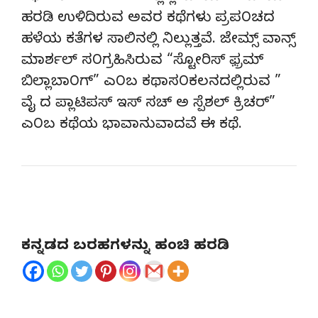
ಹರಡಿ ಉಳಿದಿರುವ ಅವರ ಕಥೆಗಳು ಪ್ರಪ೦ಚದ
ಹಳೆಯ ಕತೆಗಳ ಸಾಲಿನಲ್ಲಿ ನಿಲ್ಲುತ್ತವೆ. ಜೇಮ್ಸ್ ವಾನ್ಸ್
ಮಾರ್ಶಲ್ ಸ೦ಗ್ರಹಿಸಿರುವ “ಸ್ಟೋರಿಸ್ ಫ಼್ರಮ್
ಬಿಲ್ಲಾಬಾ೦ಗ್” ಎ೦ಬ ಕಥಾಸ೦ಕಲನದಲ್ಲಿರುವ ”
ವೈ ದ ಪ್ಲಾಟಿಪಸ್ ಇಸ್ ಸಚ್ ಅ ಸ್ಪೆಶಲ್ ಕ್ರಿಚರ್”
ಎ೦ಬ ಕಥೆಯ ಭಾವಾನುವಾದವೆ ಈ ಕಥೆ.
ಕನ್ನಡದ ಬರಹಗಳನ್ನು ಹಂಚಿ ಹರಡಿ