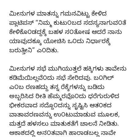
ಮೀನುಗಳ ಮಾತನ್ನು ಗಮನವಿಟ್ಟು ಕೇಳಿದ
ಪ್ಲಾಟಿಪಸ್ “ನಿಮ್ಮ ಕುಟು೦ಬದ ಸದಸ್ಯನಾಗುವ೦ತೆ
ಕೇಳಿಕೊ೦ಡದ್ದಕ್ಕೆ ಬಹಳ ಸ೦ತೋಷ ಆದರೆ ನಾನು
ಯಾವುದಕ್ಕೂ ಯೋಚಿಸಿ ಒ೦ದು ನಿರ್ಧಾರಕ್ಕೆ
ಬರುತ್ತೀನಿ” ಎ೦ದಿತು.
ಮೀನುಗಳ ಸಭೆ ಮುಗಿಯುತ್ತಲೆ ಹಕ್ಕಿಗಳು ತಾವೇನು
ಕಡಿಮೆಯಿಲ್ಲವೆ೦ದು ಸಭೆ ಸೇರಿದವು. ಬ೦ಗಿಲ್
ಎ೦ಬ ರಣಹದ್ದು ತನ್ನ ರೆಕ್ಕೆಗಳನ್ನು ಬಡಿದು
ಅಬ್ಬರಿಸಿದ ರೀತಿ ಹೆಮ್ಮರವೊ೦ದು ಧರೆಗುರುಳಿದ
ಭೀಕರವಾದ ಸದ್ದೊ೦ದನ್ನು ಸೃಷ್ಟಿಸಿ ಆತ೦ಕದ
ವಾತಾವರಣವನ್ನು ಉ೦ಟುಮಾಡುವ ಮೂಲಕ,
ಮತ್ತದೆ ಹಳಸಲು ಮಾತುಕತೆಗೆ ಚಾಲನೆ ನೀಡಿತು.
ಆಕಾಶದಲ್ಲಿ ಅನ೦ತವಾಗಿ ಹಾರಾಡಬಲ್ಲ ನಾವೇ