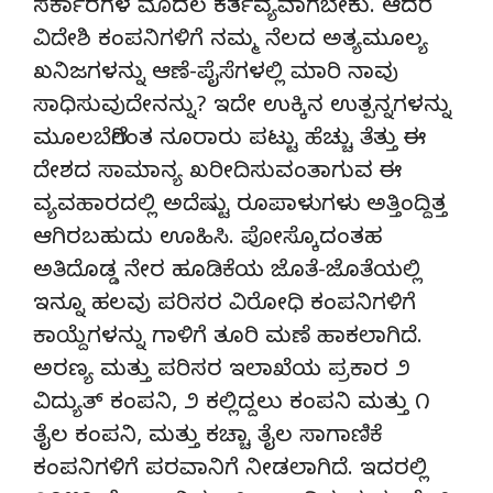
ಸರ್ಕಾರಗಳ ಮೊದಲ ಕರ್ತವ್ಯವಾಗಬೇಕು. ಆದರೆ
ವಿದೇಶಿ ಕಂಪನಿಗಳಿಗೆ ನಮ್ಮ ನೆಲದ ಅತ್ಯಮೂಲ್ಯ
ಖನಿಜಗಳನ್ನು ಆಣೆ-ಪೈಸೆಗಳಲ್ಲಿ ಮಾರಿ ನಾವು
ಸಾಧಿಸುವುದೇನನ್ನು? ಇದೇ ಉಕ್ಕಿನ ಉತ್ಪನ್ನಗಳನ್ನು
ಮೂಲಬೆಲೆಗಿಂತ ನೂರಾರು ಪಟ್ಟು ಹೆಚ್ಚು ತೆತ್ತು ಈ
ದೇಶದ ಸಾಮಾನ್ಯ ಖರೀದಿಸುವಂತಾಗುವ ಈ
ವ್ಯವಹಾರದಲ್ಲಿ ಅದೆಷ್ಟು ರೂಪಾಳುಗಳು ಅತ್ತಿಂದ್ದಿತ್ತ
ಆಗಿರಬಹುದು ಊಹಿಸಿ. ಪೋಸ್ಕೊದಂತಹ
ಅತಿದೊಡ್ಡ ನೇರ ಹೂಡಿಕೆಯ ಜೊತೆ-ಜೊತೆಯಲ್ಲಿ
ಇನ್ನೂ ಹಲವು ಪರಿಸರ ವಿರೋಧಿ ಕಂಪನಿಗಳಿಗೆ
ಕಾಯ್ದೆಗಳನ್ನು ಗಾಳಿಗೆ ತೂರಿ ಮಣೆ ಹಾಕಲಾಗಿದೆ.
ಅರಣ್ಯ ಮತ್ತು ಪರಿಸರ ಇಲಾಖೆಯ ಪ್ರಕಾರ ೨
ವಿದ್ಯುತ್ ಕಂಪನಿ, ೨ ಕಲ್ಲಿದ್ದಲು ಕಂಪನಿ ಮತ್ತು ೧
ತೈಲ ಕಂಪನಿ, ಮತ್ತು ಕಚ್ಚಾ ತೈಲ ಸಾಗಾಣಿಕೆ
ಕಂಪನಿಗಳಿಗೆ ಪರವಾನಿಗೆ ನೀಡಲಾಗಿದೆ. ಇದರಲ್ಲಿ