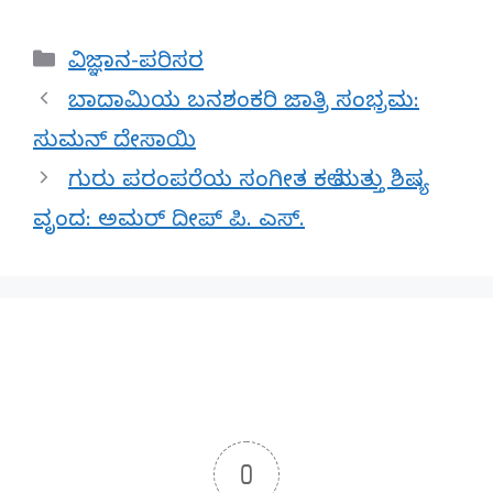
Categories
ವಿಜ್ಞಾನ-ಪರಿಸರ
ಬಾದಾಮಿಯ ಬನಶಂಕರಿ ಜಾತ್ರಿ ಸಂಭ್ರಮ:
ಸುಮನ್ ದೇಸಾಯಿ
ಗುರು ಪರಂಪರೆಯ ಸಂಗೀತ ಕಲೆ ಮತ್ತು ಶಿಷ್ಯ
ವೃಂದ: ಅಮರ್ ದೀಪ್ ಪಿ. ಎಸ್.
0