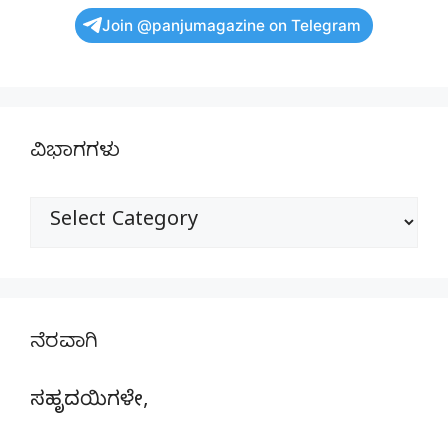
Join @panjumagazine on Telegram
ವಿಭಾಗಗಳು
ವಿಭಾಗಗಳು
ನೆರವಾಗಿ
ಸಹೃದಯಿಗಳೇ,