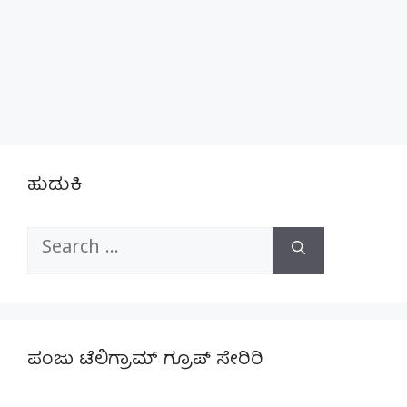
ಹುಡುಕಿ
Search
for:
ಪಂಜು ಟೆಲಿಗ್ರಾಮ್ ಗ್ರೂಪ್ ಸೇರಿರಿ