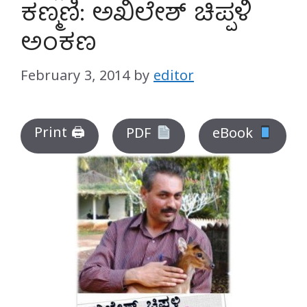
ಕಣ್ಮಣಿ: ಅಖಿಲೇಶ್ ಚಿಪ್ಪಳಿ
ಅಂಕಣ
February 3, 2014
by
editor
Print 🖨
PDF
eBook