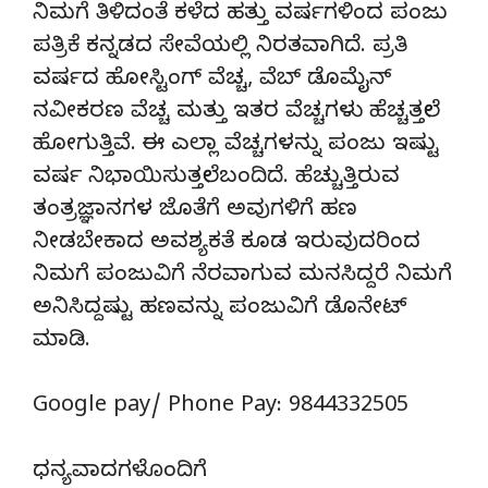
ನಿಮಗೆ ತಿಳಿದಂತೆ ಕಳೆದ ಹತ್ತು ವರ್ಷಗಳಿಂದ ಪಂಜು
ಪತ್ರಿಕೆ ಕನ್ನಡದ ಸೇವೆಯಲ್ಲಿ ನಿರತವಾಗಿದೆ. ಪ್ರತಿ
ವರ್ಷದ ಹೋಸ್ಟಿಂಗ್‌ ವೆಚ್ಚ, ವೆಬ್‌ ಡೊಮೈನ್‌
ನವೀಕರಣ ವೆಚ್ಚ ಮತ್ತು ಇತರ ವೆಚ್ಚಗಳು ಹೆಚ್ಚತ್ತಲೇ
ಹೋಗುತ್ತಿವೆ. ಈ ಎಲ್ಲಾ ವೆಚ್ಚಗಳನ್ನು ಪಂಜು ಇಷ್ಟು
ವರ್ಷ ನಿಭಾಯಿಸುತ್ತಲೇ ಬಂದಿದೆ. ಹೆಚ್ಚುತ್ತಿರುವ
ತಂತ್ರಜ್ಞಾನಗಳ ಜೊತೆಗೆ ಅವುಗಳಿಗೆ ಹಣ
ನೀಡಬೇಕಾದ ಅವಶ್ಯಕತೆ ಕೂಡ ಇರುವುದರಿಂದ
ನಿಮಗೆ ಪಂಜುವಿಗೆ ನೆರವಾಗುವ ಮನಸಿದ್ದರೆ ನಿಮಗೆ
ಅನಿಸಿದ್ದಷ್ಟು ಹಣವನ್ನು ಪಂಜುವಿಗೆ ಡೊನೇಟ್‌
ಮಾಡಿ.
Google pay/ Phone Pay: 9844332505
ಧನ್ಯವಾದಗಳೊಂದಿಗೆ