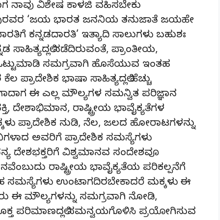
ವಾಗ ನಾವು ವಿಶೇಷ ಕಾಳಜಿ ವಹಿಸಬೇಕು
 ಕುವೆಂಪುರವರ ‘ಜಯ ಭಾರತ ಜನನಿಯ ತನುಜಾತೆ ಜಯಹೇ
ಭಾರತಿಗೆ ಕನ್ನಡದಾರತಿ’ ಇತ್ಯಾದಿ ಸಾಲುಗಳು ಬಹುಶಃ
ಸಾಹಿತ್ಯದಲ್ಲಿ ನಡೆದಿರುವಂತೆ, ಪ್ರಾಂತೀಯ,
ು ಒಟ್ಟುಮಾಡಿ ಸಮಗ್ರವಾಗಿ ಹೊಸೆಯುವ ಇಂತಹ
ೆಲ ಪ್ರಾದೇಶಿಕ ಭಾಷಾ ಸಾಹಿತ್ಯದಲ್ಲಿ ಹೆಚ್ಚು
 ಹಾಗಾದಾಗ ಈ ಎಲ್ಲ ಮೌಲ್ಯಗಳ ಸಮನ್ವಿತ ಪರಿಜ್ಞಾನ
ತಿ, ದೇಶಾಭಿಮಾನ, ರಾಷ್ಟ್ರೀಯ ಭಾವೈಕ್ಯತೆಗಳ
ಕ್ಕಳು ಪ್ರಾದೇಶಿಕ ನುಡಿ, ನೆಲ, ಜಲದ ಹೋರಾಟಗಳನ್ನು
ಗಳಾದ ಅವರಿಗೆ ಪ್ರಾದೇಶಿಕ ಸಮಸ್ಯೆಗಳು
್ಯ ದೇಶಭಕ್ತರಿಗೆ ವಿಶ್ವಮಾನವ ಸಂದೇಶವೂ
ಂಬುದು ರಾಷ್ಟ್ರೀಯ ಭಾವೈಕ್ಯತೆಯ ಪರಿಕಲ್ಪನೆಗೆ
ಂತಹ ಸಮಸ್ಯೆಗಳು ಉಂಟಾಗದಿರಬೇಕಾದರೆ ಮಕ್ಕಳು ಈ
ಅವರು ಈ ಮೌಲ್ಯಗಳನ್ನು ಸಮಗ್ರವಾಗಿ ನೋಡಿ,
 ಸೂಕ್ತ ಪರಿಮಾಣದಲ್ಲಿ ಸಮನ್ವಯಗೊಳಿಸಿ ಪ್ರಯೋಗಿಸುವ