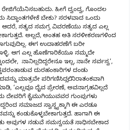
ಳು ರೇಜಿಗೆಯೆನಿಸಬಹುದು. ಹೀಗೆ ದ್ವಂದ್ವ, ಗೊಂದಲ
ು ಸಿದ್ಧಾಂತಗಳೇಕೆ ಬೇಕು? ಸರಳವಾದ ಒಂದು
. ಆದರೆ, ಸತ್ಯದ ಸಮಗ್ರ ವಿವರಣೆಯು ಸತ್ಯದ ಎಲ್ಲ
ಬೇಕಾಗುತ್ತದೆ. ಅಲ್ಲದೆ, ಅಂತಹ ಅತಿ ಸರಳೀಕರಣಗಳಿಂದ
ಾಗುವುದಿಲ್ಲ. ಈಗ ಉದಾಹರಣೆಗೆ ಬರೀ
ಳ್ಳಿ. ಆಗ ಎಲ್ಲ ಹೊಣೆಗಾರಿಕೆಯೂ ನಮ್ಮದೇ
ಂದಲೇ, ನಾನಿಲ್ಲದಿದ್ದರೇನೂ ಇಲ್ಲ, ನಾನೇ ಸರ್ವಸ್ವ’,
ಡ್ಡವರಂತಾಡುವ ದುರಹಂಕಾರಿಗಳ ದಂಡು
ವನ್ನು ಮಾತ್ರವೇ ಪರಿಗಣಿಸಿದಲ್ಲಿ, ನಿರಾತಂಕವಾಗಿ
ಾ ಮಾಡಿ, ‘ಎಲ್ಲವೂ ದೈವ ಪ್ರೇರಣೆ, ಅವನಾಗ್ರಹವಿಲ್ಲದೆ
ದು ದೇವರಿಗೆ ಕೈಮುಗಿಯುವವರ ಗುಂಪುಗಳು
್ದರಿಂದ ಸಮಾಜದ ಸ್ವಾಸ್ಥ್ಯಕ್ಕಾಗಿ ಈ ಎರಡೂ
್ನು ಕಂಡುಕೊಳ್ಳಬೇಕಾಗುತ್ತದೆ. ಹಾಗಾಗಿ ಈ
ೊಂಡು ಅವುಗಳ ನಡುವೆ ಸಮನ್ವಯತೆ ಸಾಧಿಸಬೇಕಾದ