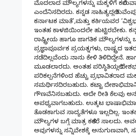
ಮೊದಲಾದ ಮೌಲ್ಯಗಳನ್ನು ಮಕ್ಕಳಿಗೆ ಕಲಿಸು
ಎಂದೆನಿಸದಿರದು. ಕನ್ನಡ ಸಾಹಿತ್ಯದಲ್ಲಿ
ಕರ್ನಾಟಕ ಮಾತೆ’,ಮತ್ತು ಕರ್ಕಿಯವರ ‘ವಿಶ್ವ
ಇಂತಹ ಕಾಳಜಿಯಿಂದಲೇ ಹುಟ್ಟಿರಬೇಕು. ಕನ್ನಡ 
ರಾಷ್ಟ್ರೀಯ ಹಾಗೂ ಜಾಗತಿಕ ಮೌಲ್ಯಗಳನ್ನ
ಪ್ರಜ್ಞಾಪೂರ್ವಕ ಪ್ರಯತ್ನಗಳು, ರಾಷ್ಟ್ರದ ಇತರ ಕ
ನಡೆದಿಲ್ಲವೆಂದು ನಾನು ಕೇಳಿ ತಿಳಿದಿದ್ದೇನೆ.
ಮೂಡಲಾರದು. ಅಂತಹ ಪರಿಸ್ಥಿತಿಯಲ್ಲಿ ದೇಶಭಕ್
ಪರಿಕಲ್ಪನೆಗಳಿಂದ ಹೆಚ್ಚು ಪ್ರಭಾವಿತರಾದ ಮ
ಸಮರ್ಥಿಸದಿರಬಹುದು. ಕಟ್ಟಾ ದೇಶಾಭಿಮಾನಿ
ಗೌಣವೆನಿಸಬಹುದು. ಅದೇ ರೀತಿ ಕೆಲವು ಅನನ
ಅಪಥ್ಯವಾಗಬಹುದು. ಉತ್ಕಟ ಭಾಷಾಭಿಮಾನವೆ
ತೊಡಕಾಗುವ ಸಾದ್ಯತೆಗಳೂ ಇಲ್ಲದಿಲ್ಲ. ಇ
ಮೌಲ್ಯಗಳ ಬಗ್ಗೆ ಮಾತ್ರ ಕಲಿತರೆ ಸಾಲದು. 
ಅವುಗಳನ್ನು ಸನ್ನಿವೇಶಕ್ಕೆ ಅನುಗುಣವಾಗಿ,