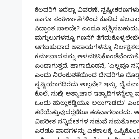
ಕೆಲವರಿಗೆ ಇದೆಲ್ಲಾ ವಿವರಣೆ, ಸ್ಪಷ್ಟೀಕರಣಗ
ಹಾಗೂ ಸಂಕೀರ್ಣತೆಗಳಿಂದ ಕೂಡಿದ ಹಲವಾರ
ಸಿದ್ಧಾಂತ ಸಾಲದೇ? ಎಂದೂ ಪ್ರಶ್ನಿಸಬಹುದು
ಮಗ್ಗುಲುಗಳನ್ನೂ ಗಣನೆಗೆ ತೆಗೆದುಕೊಳ್ಳಲೇ
ಆಗಬಹುದಾದ ಅಪಾಯಗಳನ್ನೂ ನಿರ್ಲಕ್ಷಿಸಲ
ಕರ್ಮವಾದವನ್ನು ಅಳವಡಿಸಿಕೊಂಡೆವೆಂದುಕೊ
ಎಂದಾಗುತ್ತದೆ. ಹಾಗಾದೊಡನೆ, ‘ಎಲ್ಲವೂ ನನ್ನಿ
ಎಂದು ನಿರಂಕುಶತೆಯಿಂದ ದೇವರಿಗೂ ದೊ
ಸೃಷ್ಟಿಯಾಗದಿರದು ಅಲ್ಲವೇ? ಇನ್ನು, ದೈವವಾದ
ಕೊಲೆ, ಸುಲಿಗೆ, ಅತ್ಯಾಚಾರ ಇತ್ಯಾದಿಗಳನ್ನೆಲ್ಲ
ಒಂದು ಹುಲ್ಲುಕಡ್ಡಿಯೂ ಅಲುಗಾಡದು’ ಎಂ
ತಲೆಯೆತ್ತುವುದರಲ್ಲಿಯೂ ತಡವಾಗಲಾರದು. ಆದ
ವಿಪರೀತ ಸನ್ನಿವೇಶಗಳ ನಡುವೆ ಸಮತೋಲನವನ
ಎರಡೂ ವಾದಗಳನ್ನು ಏಕಕಾಲಕ್ಕೆ ಒಪ್ಪಿಕ