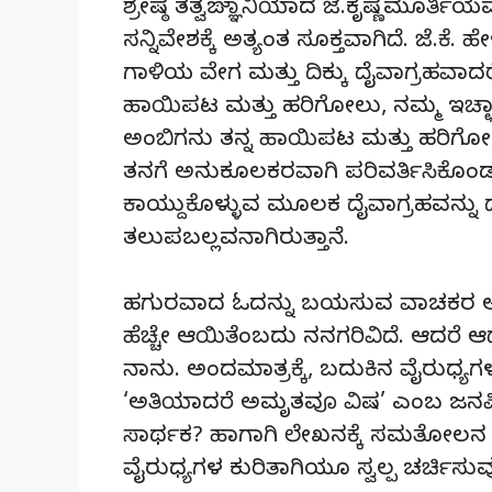
ಶ್ರೇಷ್ಠ ತತ್ವಙ್ಞಾನಿಯಾದ ಜೆ.ಕೃಷ್ಣಮ
ಸನ್ನಿವೇಶಕ್ಕೆ ಅತ್ಯಂತ ಸೂಕ್ತವಾಗಿದೆ. ಜೆ
ಗಾಳಿಯ ವೇಗ ಮತ್ತು ದಿಕ್ಕು ದೈವಾಗ್ರಹವ
ಹಾಯಿಪಟ ಮತ್ತು ಹರಿಗೋಲು, ನಮ್ಮ ಇಚ್ಛಾಶಕ್
ಅಂಬಿಗನು ತನ್ನ ಹಾಯಿಪಟ ಮತ್ತು ಹರಿಗೋಲ
ತನಗೆ ಅನುಕೂಲಕರವಾಗಿ ಪರಿವರ್ತಿಸಿಕೊ
ಕಾಯ್ದುಕೊಳ್ಳುವ ಮೂಲಕ ದೈವಾಗ್ರಹವನ್ನು ದ
ತಲುಪಬಲ್ಲವನಾಗಿರುತ್ತಾನೆ.
ಹಗುರವಾದ ಓದನ್ನು ಬಯಸುವ ವಾಚಕರ ಅಭಿರುಚಿ
ಹೆಚ್ಚೇ ಆಯಿತೆಂಬದು ನನಗರಿವಿದೆ. ಆದರೆ 
ನಾನು. ಅಂದಮಾತ್ರಕ್ಕೆ, ಬದುಕಿನ ವೈರುಧ್ಯ
‘ಅತಿಯಾದರೆ ಅಮೃತವೂ ವಿಷ’ ಎಂಬ ಜನಪ್ರಿಯ ನ
ಸಾರ್ಥಕ? ಹಾಗಾಗಿ ಲೇಖನಕ್ಕೆ ಸಮತೋಲನ ಒದಗ
ವೈರುಧ್ಯಗಳ ಕುರಿತಾಗಿಯೂ ಸ್ವಲ್ಪ ಚರ್ಚಿಸುವು