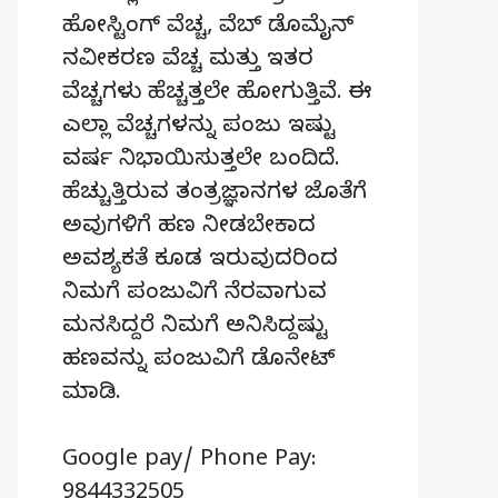
ಹೋಸ್ಟಿಂಗ್‌ ವೆಚ್ಚ, ವೆಬ್‌ ಡೊಮೈನ್‌
ನವೀಕರಣ ವೆಚ್ಚ ಮತ್ತು ಇತರ
ವೆಚ್ಚಗಳು ಹೆಚ್ಚತ್ತಲೇ ಹೋಗುತ್ತಿವೆ. ಈ
ಎಲ್ಲಾ ವೆಚ್ಚಗಳನ್ನು ಪಂಜು ಇಷ್ಟು
ವರ್ಷ ನಿಭಾಯಿಸುತ್ತಲೇ ಬಂದಿದೆ.
ಹೆಚ್ಚುತ್ತಿರುವ ತಂತ್ರಜ್ಞಾನಗಳ ಜೊತೆಗೆ
ಅವುಗಳಿಗೆ ಹಣ ನೀಡಬೇಕಾದ
ಅವಶ್ಯಕತೆ ಕೂಡ ಇರುವುದರಿಂದ
ನಿಮಗೆ ಪಂಜುವಿಗೆ ನೆರವಾಗುವ
ಮನಸಿದ್ದರೆ ನಿಮಗೆ ಅನಿಸಿದ್ದಷ್ಟು
ಹಣವನ್ನು ಪಂಜುವಿಗೆ ಡೊನೇಟ್‌
ಮಾಡಿ.
Google pay/ Phone Pay:
9844332505