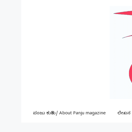
Skip
to
content
ಪಂಜು ಕುರಿತು/ About Panju magazine
ಲೇಖನ ಕ