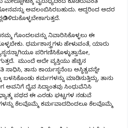
 ಮೇಲ್ನೋಟಕ್ಕೆ ವೈರುಧ್ಯದಿಂದ ಕೂಡಿರುವಂತೆ
ಟಿಕೋನವನ್ನು ಅವಲಂಬಿಸಿರಬಹುದು. ಆದ್ದರಿಂದ ಅದರ
ಲಿ ತಿಳಿದುಕೊಳ್ಳಬೇಕಾಗುತ್ತದೆ.
ಮ್ಮ ಗೊಂದಲವನ್ನು ನಿವಾರಿಸಿಕೊಳ್ಳಲು ಈ
ಿಕೊಳ್ಳಬೇಕು. ಧರ್ಮಶಾಸ್ತ್ರಗಳು ಹೇಳುವಂತೆ, ಯಾರು
ಯಸ್ಥನನ್ನಾಗಿಯೂ ಪರಿಗಣಿಸಿಕೊಳ್ಳುತ್ತಾನೋ,
್ತದೆ. ಮುಂದೆ ಅದೇ ವ್ಯಕ್ತಿಯು ಹೆಚ್ಚಿನ
ತಿ ಸಾಧಿಸಿ, ತಾನು ಕಾರ್ಯಸ್ಥನೆಂಬ ಅಸ್ಥಿತ್ವವನ್ನೇ
 ಬಳಸಿಕೊಂಡು ಕರ್ಮಗಳನ್ನು ಮಾಡಿಸುತ್ತಿದ್ದು, ತಾನು
ಿ ಆಗ ಅವನಿಗೆ ದೈವ ಸಿದ್ಧಾಂತವು ಸಿಂಧುವೆನಿಸಿ
ಧ್ಯಾತ್ಮ ಪಥದ ಈ ಎರಡು ಘಟ್ಟಗಳ ನಡುವೆ
್ನು ಕೆಲವೊಮ್ಮೆ ಕರ್ಮವಾದದಿಂದಲೂ ಕೆಲವೊಮ್ಮೆ
.