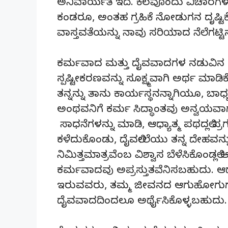
ಅನಿವಾರ್ಯತೆ ಇದೆ. ಕೆಲವೊಂದು ವಿಚಾರಗಳು
ಕಂಡರೂ, ಅಂತಹ ಗ್ರಹಿಕೆ ನೋಡುಗನ ದೃಷ್
ವಾಸ್ತವತೆಯನ್ನು ನಾವು ಸರಿಯಾದ ನೆಲೆಗಟ್ಟಿನಲ್
ಕರ್ಮವಾದ ಮತ್ತು ದೈವವಾದಗಳ ನಡುವಿನ ನ
ಸ್ಪಷ್ಟೀಕರಣವನ್ನು ಸೂಕ್ಷ್ಮವಾಗಿ ಅರ್ಥ ಮಾಡ
ತನ್ನನ್ನು ತಾನು ಕಾರ್ಯಸ್ಥನನ್ನಾಗಿಯೂ, ಬಾಧ್
ಅಂಥವನಿಗೆ ಕರ್ಮ ಸಿದ್ಧಾಂತವು ಅನ್ವಯವಾಗುತ
ಸಾಧನೆಗಳನ್ನು ಮಾಡಿ, ಆಧ್ಯಾತ್ಮ ಪಥದಲ್ಲಿ ಪ್ರಗ
ಕಳೆದುಕೊಂಡು, ದೈವಲೀಲೆಯು ತನ್ನ ದೇಹವನ್ನು
ನಿಮಿತ್ತಮಾತ್ರವೆಂಬ ವಿಶ್ವಾಸ ಬೆಳೆಸಿಕೊಂಡಲ್ಲ
ಕರ್ಮವಾದವು ಅಪ್ರಸ್ತುತವೆನಿಸಬಹುದು. ಆ
ಇರುವವರು, ತಮ್ಮ ಜೀವನದ ಆಗುಹೋಗುಗಳನ
ದೈವವಾದದಿಂದಲೂ ಅರ್ಥೈಸಿಕೊಳ್ಳಬಹುದು