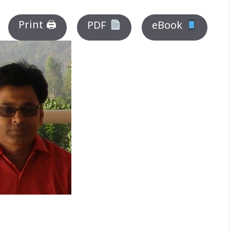
Print 🖨
PDF
eBook